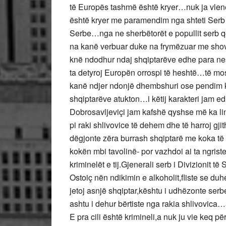
të Europës tashmë është kryer…nuk ja vle
është kryer me paramendim nga shteti Serb
Serbe…nga ne sherbëtorët e popullit serb 
na kanë verbuar duke na frymëzuar me sho
knë ndodhur ndaj shqiptarëve edhe para n
ta detyroj Europën orrospi të heshtë…të mos
kanë ndjer ndonjë dhembshuri ose pendim 
shqiptarëve atukton…i këtij karakteri jam e
Dobrosavljeviçi jam kafshë qyshse më ka li
pi raki shlivovice të dehem dhe të harroj g
dëgjonte zëra burrash shqiptarë me koka të 
kokën mbi tavolinë- por vazhdoi ai ta ngris
kriminelët e tij.Gjenerali serb i Divizioni
Ostoiç nën ndikimin e alkoholit,fliste se duh
jetoj asnjë shqiptar,kështu i udhëzonte serb
ashtu i dehur bërtiste nga rakia shlivovica…
E pra cili është krimineli,a nuk ju vie keq p