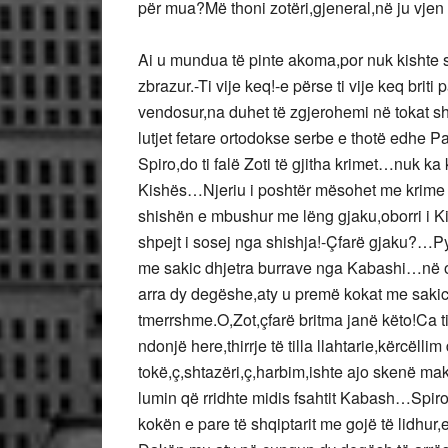
për mua?Më thoni zotëri,gjeneral,në ju vjen
Ai u mundua të pinte akoma,por nuk kishte se
zbrazur.-Ti vije keq!-e përse ti vije keq bri
vendosur,na duhet të zgjerohemi në tokat s
lutjet fetare ortodokse serbe e thotë edhe P
Spiro,do ti falë Zoti të gjitha krimet…nuk k
Kishës…Njeriu i poshtër mësohet me krime të
shishën e mbushur me lëng gjaku,oborri i Ki
shpejt i sosej nga shishja!-Çfarë gjaku?…Py
me sakic dhjetra burrave nga Kabashi…në obo
arra dy degëshe,aty u premë kokat me sakic
tmerrshme.O,Zot,çfarë britma janë këto!Ca ti
ndonjë here,thirrje të tilla llahtarie,kërcël
tokë,ç,shtazëri,ç,harbim,ishte ajo skenë mak
lumin që rridhte midis fsahtit Kabash…Spiro
kokën e pare të shqiptarit me gojë të lidhur