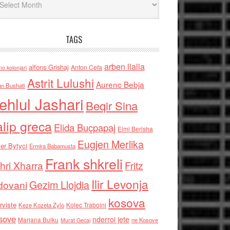
TAGS
arben llalla
alfons Grishaj
Anton Cefa
no kolonjari
Astrit Lulushi
Aurenc Bebja
an Bushati
ehlul Jashari
Beqir Sina
alip greca
Elida Buçpapaj
Elmi Berisha
Eugjen Merlika
er Bytyci
Ermira Babamusta
Frank shkreli
hri Xharra
Fritz
Ilir Levonja
Gezim Llojdia
dovani
kosova
rviste
Kolec Traboini
Keze Kozeta Zylo
sove
nderroi jete
Marjana Bulku
ne Kosove
Murat Gecaj