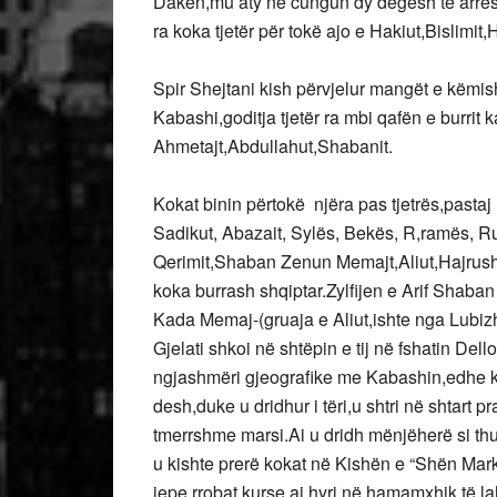
Dakën,mu aty në cungun dy degësh të arrës 
ra koka tjetër për tokë ajo e Hakiut,Bislimi
Spir Shejtani kish përvjelur mangët e këmi
Kabashi,goditja tjetër ra mbi qafën e burri
Ahmetajt,Abdullahut,Shabanit.
Kokat binin përtokë njëra pas tjetrës,pastaj u
Sadikut, Abazait, Sylës, Bekës, R,ramës, R
Qerimit,Shaban Zenun Memajt,Aliut,Hajrushi
koka burrash shqiptar.Zylfijen e Arif Shaban
Kada Memaj-(gruaja e Aliut,ishte nga Lubi
Gjelati shkoi në shtëpin e tij në fshatin De
ngjashmëri gjeografike me Kabashin,edhe kë
desh,duke u dridhur i tëri,u shtri në shtart 
tmerrshme marsi.Ai u dridh mënjëherë si thup
u kishte prerë kokat në Kishën e “Shën Mark
jepe rrobat,kurse ai hyri në hamamxhik të lahe