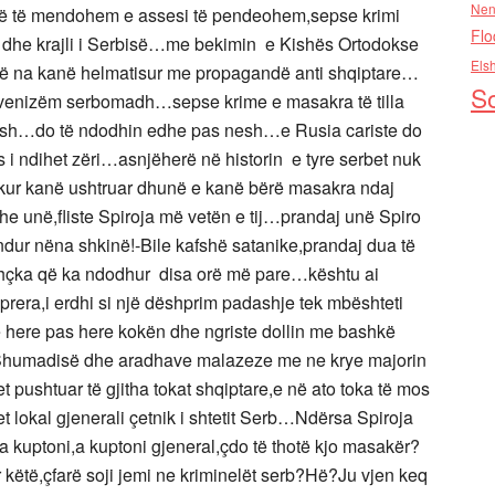
Nen
në të mendohem e assesi të pendeohem,sepse krimi
Flo
 dhe krajli i Serbisë…me bekimin e Kishës Ortodokse
Els
që na kanë helmatisur me propagandë anti shqiptare…
So
venizëm serbomadh…sepse krime e masakra të tilla
esh…do të ndodhin edhe pas nesh…e Rusia cariste do
 i ndihet zëri…asnjëherë në historin e tyre serbet nuk
kur kanë ushtruar dhunë e kanë bërë masakra ndaj
dhe unë,fliste Spiroja më vetën e tij…prandaj unë Spiro
ndur nëna shkinë!-Bile kafshë satanike,prandaj dua të
jithçka që ka ndodhur disa orë më pare…kështu ai
prera,i erdhi si një dëshprim padashje tek mbështeti
te here pas here kokën dhe ngriste dollin me bashkë
t të Shumadisë dhe aradhave malazeze me ne krye majorin
et pushtuar të gjitha tokat shqiptare,e në ato toka të mos
et lokal gjenerali çetnik i shtetit Serb…Ndërsa Spiroja
a kuptoni,a kuptoni gjeneral,çdo të thotë kjo masakër?
ër këtë,çfarë soji jemi ne kriminelët serb?Hë?Ju vjen keq