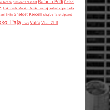
Rafaela Prifti
Rafael
e Tereza
presidenti Nishani
qi
Raimonda Moisiu
Ramiz Lushaj
reshat kripa
Sadik
Shefqet Kercelli
shqiperia
hani
shqiptaret
SHBA
kol Paja
Vatra
Visar Zhiti
Thaci