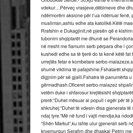
vdekur…Përveç vrasjeve,dëbimeve dhe dhun
ndërmorëm aksione për t’ua ndërruar fenë, për
musliman,ashtu edhe ata katolikë.Këtë mas
Rrafshin e Dukagjinit,në pjesën që e kishim
tubonim shqiptarët me dhunë se Perandoria 
në rresht me flamurin serb përpara dhe i ç
kushedi edhe sa të tjerë do ta kenë këtë fa
urrejtës fetar e kombetare serbo-malazeze,
shumë viktima të pafajshme.Fshatarët shqipta
digjnim për së gjalli.Fshatra të panumërta 
gërmadhash.Oficeret serbo-malazez shpallnin
vetëm duke i shfarosur krejtësisht shqiptarë
prerë:”Duhet mësuar ai popull i egër për të 
shkruhej:”Duhet të vdesin disa gjenerata të
ndaj tyre.”Më në fund i vajti mendja,ka ndod
“Shën Markut”,ku ishte ulur gjenerali serb 
kryemurgun Serafim dhe dhaskal Petrin me disa