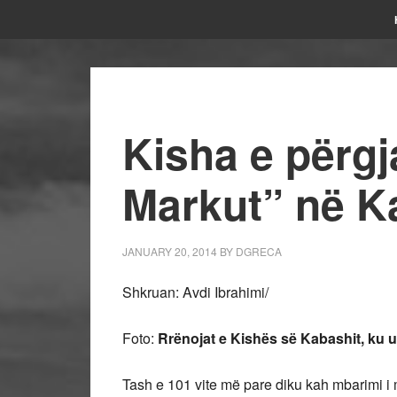
Kisha e përg
Markut” në K
JANUARY 20, 2014
BY
DGRECA
Shkruan: Avdi Ibrahimi/
Foto:
Rrënojat e Kishës së Kabashit, ku u
Tash e 101 vite më pare diku kah mbarimi i m