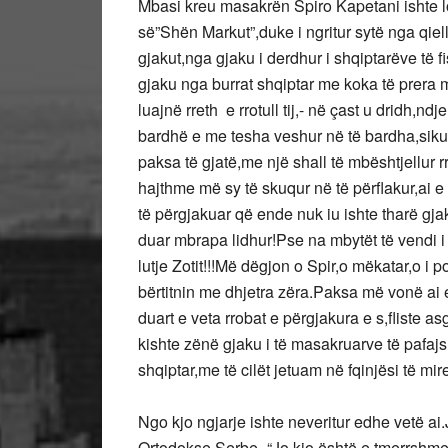
Mbasi kreu masakrën Spiro Kapetani ishte l
së”Shën Markut”,duke i ngritur sytë nga qiell
gjakut,nga gjaku i derdhur i shqiptarëve të fi
gjaku nga burrat shqiptar me koka të prera m
luajnë rreth e rrotull tij,- në çast u dridh,n
bardhë e me tesha veshur në të bardha,sikur 
paksa të gjatë,me një shall të mbështjellur r
hajthme më sy të skuqur në të përflakur,ai e 
të përgjakuar që ende nuk iu ishte tharë gj
duar mbrapa lidhur!Pse na mbytët të vendi i 
lutje Zotit!!!Më dëgjon o Spir,o mëkatar,o i 
bërtitnin me dhjetra zëra.Paksa më vonë ai e
duart e veta rrobat e përgjakura e s,fliste a
kishte zënë gjaku i të masakruarve të pafaj
shqiptar,me të cilët jetuam në fqinjësi të mir
Ngo kjo ngjarje ishte neveritur edhe vetë a
Ortodokse Serbe.-“Jo,kjo është e tmerrshme