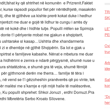
ndit,fshat ky që shtrihet në komunën e Prizrenit.Faktet
ar, kurse rapsodi popullor flet për nëntëdhjetë, masakrën
TR
ij, dhe të gjithëve ua kishte prerë kokat duke i hedhur
SK
 njerëzit me duar e gojë të lidhur te cungu i arrës dy
 në kokë dhe i hidhte tutje. Populli rrëfen se Spirroja
LE
donte t’i përlyente rrobat me gjakun e shqiptarit,
PE
tës ushtarake si kasap…Ushtria dhe xhandarmeria
Oxh
i zi e dhembje në gjithë Shqipërin. Sa lot e gjak u
tru
shpirtrat e familjeve kabashe. Nënat e mbetura me duar
ga hidhërimi e zemra e ndarë përgjysmë, shumë nuse u
Arb
tura shtatëzëna, e shumë gra të veja, shumë fëmijë
iden
n për gjithmonë derën me therra… familje të tëra i
a, në vend se t’i gëzoheshin pranëverës që po vinte, tek
Sal
ko
për malësi me s’kamje e një mijë halle të malësorëve,
e, Ku populli shprehet: Shkoi Jonuzi , erdhi Domuzi.Pra
“Do
dhi Mbretëria Serbo Kroato Sllovene.
her