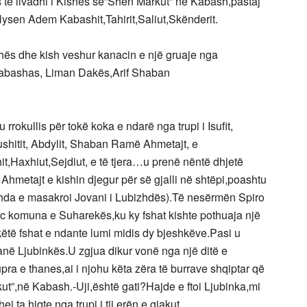
të livadhi i Kishës së”Shën Markut” në Kabash,pastaj
t,Hysen Adem Kabashit,Tahirit,Saliut,Skënderit.
shës dhe kish veshur kanacin e një gruaje nga
t kabashas, Liman Dakës,Arif Shaban
 rrokullis për tokë koka e ndarë nga trupi i Isufit,
ushitit, Abdylit, Shaban Ramë Ahmetajt, e
t,Haxhiut,Sejdiut, e të tjera…u prenë nëntë dhjetë
 Ahmetajt e kishin djegur për së gjalli në shtëpi,poashtu
zhda e masakroi Jovani i Lubizhdës).Të nesërmën Spiro
lloc komuna e Suharekës,ku ky fshat kishte pothuaja një
të fshat e ndante lumi midis dy bjeshkëve.Pasi u
pranë Ljubinkës.U zgjua dikur vonë nga një ditë e
ra e thanes,ai i njohu këta zëra të burrave shqiptar që
ut”,në Kabash.-Uji,është gati?Hajde e ftoi Ljubinka,mi
j,ta hiqte nga trupi i tij erën e gjakut.