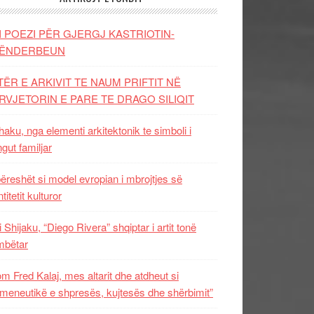
I POEZI PËR GJERGJ KASTRIOTIN-
ËNDERBEUN
TËR E ARKIVIT TE NAUM PRIFTIT NË
RVJETORIN E PARE TE DRAGO SILIQIT
aku, nga elementi arkitektonik te simboli i
ngut familjar
ëreshët si model evropian i mbrojtjes së
titetit kulturor
i Shijaku, “Diego Rivera” shqiptar i artit tonë
mbëtar
m Fred Kalaj, mes altarit dhe atdheut si
meneutikë e shpresës, kujtesës dhe shërbimit”