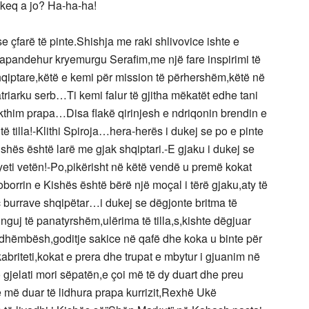
 keq a jo? Ha-ha-ha!
 çfarë të pinte.Shishja me raki shlivovice ishte e
ti papandehur kryemurgu Serafim,me një fare inspirimi të
hqiptare,këtë e kemi për mission të përhershëm,këtë në
atriarku serb…Ti kemi falur të gjitha mëkatët edhe tani
a kthim prapa…Disa flakë qirinjesh e ndriqonin brendin e
 tilla!-Klithi Spiroja…hera-herës i dukej se po e pinte
shës është larë me gjak shqiptari.-E gjaku i dukej se
eti vetën!-Po,pikërisht në këtë vendë u premë kokat
rrin e Kishës është bërë një moçal i tërë gjaku,aty të
 burrave shqipëtar…i dukej se dëgjonte britma të
nguj të panatyrshëm,ulërima të tilla,s,kishte dëgjuar
lim dhëmbësh,goditje sakice në qafë dhe koka u binte për
abriteti,kokat e prera dhe trupat e mbytur i gjuanim në
 gjelati mori sëpatën,e çoi më të dy duart dhe preu
,e më duar të lidhura prapa kurrizit,Rexhë Ukë