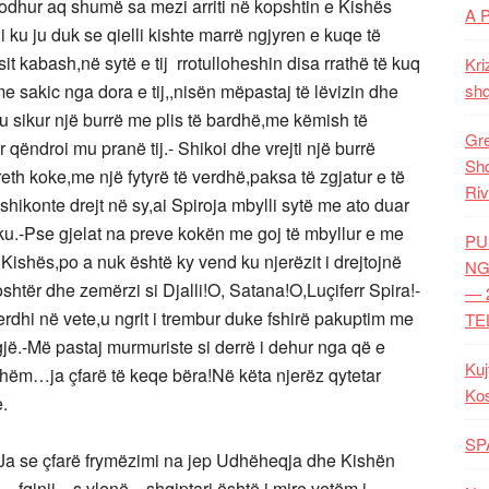
odhur aq shumë sa mezi arriti në kopshtin e Kishës
A 
i ku ju duk se qielli kishte marrë ngjyren e kuqe të
sit kabash,në sytë e tij rrotulloheshin disa rrathë të kuq
Kri
e sakic nga dora e tij,,nisën mëpastaj të lëvizin dhe
shq
djeu sikur një burrë me plis të bardhë,me këmish të
Gre
qëndroi mu pranë tij.- Shikoi dhe vrejti një burrë
Shq
reth koke,me një fytyrë të verdhë,paksa të zgjatur e të
Riv
shikonte drejt në sy,ai Spiroja mbylli sytë me ato duar
aku.-Pse gjelat na preve kokën me goj të mbyllur e me
PU
Kishës,po a nuk është ky vend ku njerëzit i drejtojnë
NG
poshtër dhe zemërzi si Djalli!O, Satana!O,Luçiferr Spira!-
— 
rdhi në vete,u ngrit i trembur duke fshirë pakuptim me
TE
sgjë.-Më pastaj murmuriste si derrë i dehur nga që e
Kuj
shëm…ja çfarë të keqe bëra!Në këta njerëz qytetar
Ko
e.
SP
i.Ja se çfarë frymëzimi na jep Udhëheqja dhe Kishën
…fqinji…s,vlenë…shqiptari është i mire vetëm i