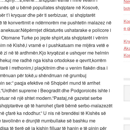
New
ës që u bëmë popullates shqiptare në Kosovë,
bot
 t’i kryquar dhe për ti serbizuar, si shqiptarët
Kod
ë të konvertimit e ndërmorëm me pushtetin malazez në
e g
 aneksuar.Nëpërmjet diktaturës ushatarake e policore i
Otomane Turke po jepte shpirt,ata shqiptarët i vënim
Kry
onim në Kishë,i vramë e i pushkatuam me mijëra vetë e
Aka
t të zi në të ardhmën.Kjo kryqëzat e ushqyer me helmin
Ko
shekuj me radhë nga kisha ortodokse e qevrit,korrëm
rë i rrethonim,i plaçkitnim dhe u venim flakën disa i
u rrënuan për tokë,u shëndrruan në grumbuj
 se:” paqja efektive në Shqipëri mund të arrihet
Kat
t.”Urdhëri supreme i Beogradit dhe Podgoroicës ishte i
jetuar në një shtet modern.”Pastaj,në gazetat serbe
 shqiptarëve që të harrohet çfarë bëmë serbo-malazezët
hë çfarë ka ndodhur.” U nis në brendësi të Kishës së
në tavolinën e drunjtë rrumbullake së bashku me
Ark
 të tjerë që ja kishin filluar të hanin e të pinin për