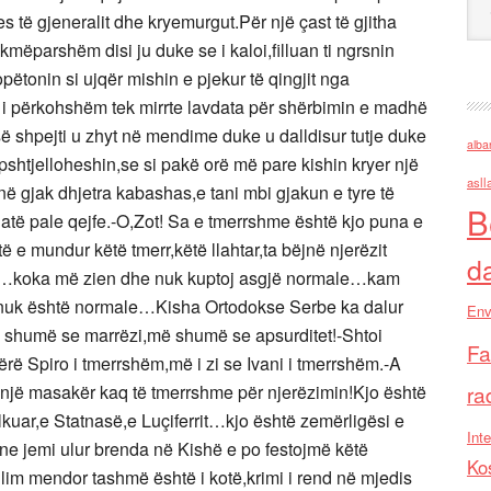
es të gjeneralit dhe kryemurgut.Për një çast të gjitha
akmëparshëm disi ju duke se i kaloi,filluan ti ngrsnin
opëtonin si ujqër mishin e pjekur të qingjit nga
 i përkohshëm tek mirrte lavdata për shërbimin e madhë
b,së shpejti u zhyt në mendime duke u dalldisur tutje duke
alba
pshtjelloheshin,se si pakë orë më pare kishin kryer një
asll
ë gjak dhjetra kabashas,e tani mbi gjakun e tyre të
B
hatë pale qejfe.-O,Zot! Sa e tmerrshme është kjo puna e
ë e mundur këtë tmerr,këtë llahtar,ta bëjnë njerëzit
d
ën…koka më zien dhe nuk kuptoj asgjë normale…kam
 nuk është normale…Kisha Ortodokse Serbe ka dalur
Env
më shumë se marrëzi,më shumë se apsurditet!-Shtoi
Fa
rë Spiro i tmerrshëm,më i zi se Ivani i tmerrshëm.-A
një masakër kaq të tmerrshme për njerëzimin!Kjo është
ra
llkuar,e Statnasë,e Luçiferrit…kjo është zemërligësi e
Inte
ne jemi ulur brenda në Kishë e po festojmë këtë
Ko
ullim mendor tashmë është i kotë,krimi i rend në mjedis