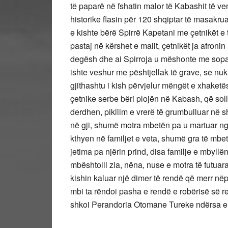
të paparë në fshatin malor të Kabashit të ve
historike flasin për 120 shqiptar të masakru
e kishte bërë Spirrë Kapetani me çetnikët e t
pastaj në kërshet e malit, çetnikët ja afronin
degësh dhe ai Spirroja u mëshonte me sopatë
ishte veshur me pështjellak të grave, se nuk 
gjithashtu i kish përvjelur mëngët e xhake
çetnike serbe bëri plojën në Kabash, që soll
derdhen, pikllim e vrerë të grumbulluar në 
në gji, shumë motra mbetën pa u martuar n
kthyen në familjet e veta, shumë gra të mbe
jetima pa njërin prind, disa familje e mbyllë
mbështolli zia, nëna, nuse e motra të futuar
kishin kaluar një dimer të rendë që merr në
mbi ta rëndoi pasha e rendë e robërisë së r
shkoi Perandoria Otomane Tureke ndërsa er