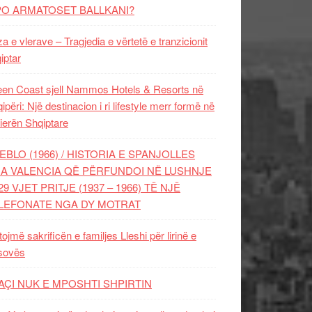
PO ARMATOSET BALLKANI?
za e vlerave – Tragjedia e vërtetë e tranzicionit
iptar
en Coast sjell Nammos Hotels & Resorts në
ipëri: Një destinacion i ri lifestyle merr formë në
ierën Shqiptare
EBLO (1966) / HISTORIA E SPANJOLLES
A VALENCIA QË PËRFUNDOI NË LUSHNJE
29 VJET PRITJE (1937 – 1966) TË NJË
LEFONATE NGA DY MOTRAT
tojmë sakrificën e familjes Lleshi për lirinë e
sovës
AÇI NUK E MPOSHTI SHPIRTIN