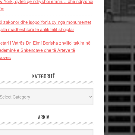
 York, qyteti që ndryshoi emrin… dhe ndryshoi
ën
i zakonor dhe isopolifonia dy nga monumentet
jalla madhështore të antikitetit shqiptar
etari i Vatrës Dr. Elmi Berisha zhvilloi takim në
deminë e Shkencave dhe të Arteve të
sovës
KATEGORITË
egoritë
ARKIV
iv