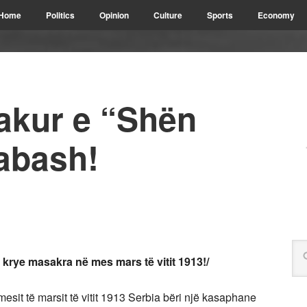
Home
Politics
Opinion
Culture
Sports
Economy
jakur e “Shën
abash!
 krye masakra në mes mars të vitit 1913!/
esit të marsit të vitit 1913 Serbia bëri një kasaphane