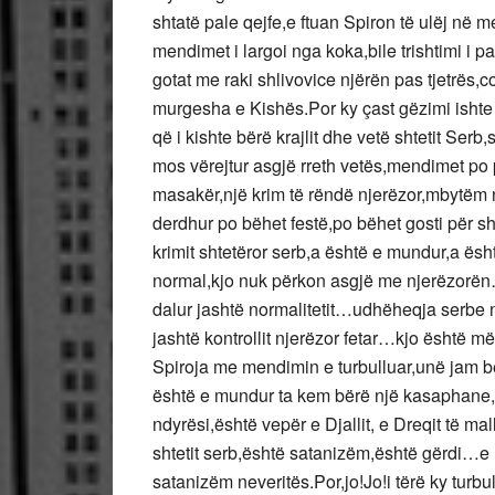
shtatë pale qejfe,e ftuan Spiron të ulëj në m
mendimet i largoi nga koka,bile trishtimi i p
gotat me raki shlivovice njërën pas tjetrës,c
murgesha e Kishës.Por ky çast gëzimi ishte
që i kishte bërë krajlit dhe vetë shtetit Ser
mos vërejtur asgjë rreth vetës,mendimet po 
masakër,një krim të rëndë njerëzor,mbytëm n
derdhur po bëhet festë,po bëhet gosti për s
krimit shtetëror serb,a është e mundur,a ësht
normal,kjo nuk përkon asgjë me njerëzor
dalur jashtë normalitetit…udhëheqja serbe
jashtë kontrollit njerëzor fetar…kjo është 
Spiroja me mendimin e turbulluar,unë jam bë
është e mundur ta kem bërë një kasaphane,
ndyrësi,është vepër e Djallit, e Dreqit të ma
shtetit serb,është satanizëm,është gërdi…e 
satanizëm neveritës.Por,jo!Jo!i tërë ky turb