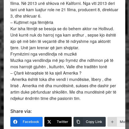
filma. Në 2013 unë shkova në Kaliforni. Nga viti 2013 deri
tani unë kam luajtur role ne 21 filma, producent 8, direktuar
3, dhe shkruar 6.
– Kujtimet nga fëmijëria
Kur isha fëmijë se besoja se do behem aktor ne Hollivud.
Unë kurrë nuk do harroj nga kam ardhur , sepse kjo është
ajo që më bën të veçantë dhe të ndryshme nga aktorët
tjere. Unë jam krenar që jam shqiptar.
Frymëzimi nga vendlindja në muzikë
Muzika nga vendlindja më jep frymëz dhe ndihmon pë të
mos harrojë gjuhën , kulturën, Valle dhe traditën tonë
– Çfarë kënaqësie të ka sjell Amerika ?
-Amerika është toka dhe vendi i mundësise, libery , dhe
lirisë . Amerika më dha mundësinë, sukses dhe dashir per
artim duke përfunduar shkollën. Me dha mundësinë për të
ndjekur ëndrrën time dhe pasionin tim.
Share via:
Facebook
Twitter
Copy Link
More