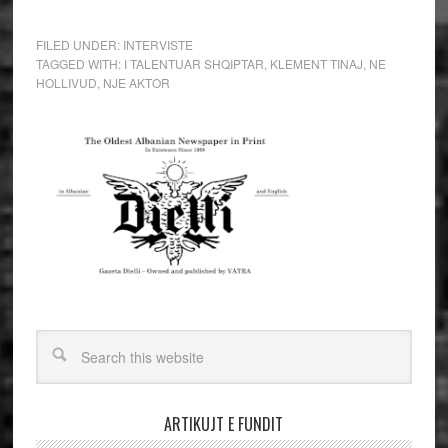
FILED UNDER:
INTERVISTE
TAGGED WITH:
I TALENTUAR SHQIPTAR
,
KLEMENT TINAJ
,
NE
HOLLIVUD
,
NJE AKTOR
ARTIKUJT E FUNDIT