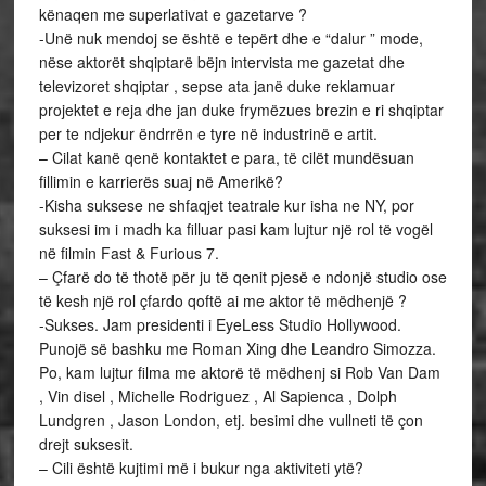
kënaqen me superlativat e gazetarve ?
-Unë nuk mendoj se është e tepërt dhe e “dalur ” mode,
nëse aktorët shqiptarë bëjn intervista me gazetat dhe
televizoret shqiptar , sepse ata janë duke reklamuar
projektet e reja dhe jan duke frymëzues brezin e ri shqiptar
per te ndjekur ëndrrën e tyre në industrinë e artit.
– Cilat kanë qenë kontaktet e para, të cilët mundësuan
fillimin e karrierës suaj në Amerikë?
-Kisha suksese ne shfaqjet teatrale kur isha ne NY, por
suksesi im i madh ka filluar pasi kam lujtur një rol të vogël
në filmin Fast & Furious 7.
– Çfarë do të thotë për ju të qenit pjesë e ndonjë studio ose
të kesh një rol çfardo qoftë ai me aktor të mëdhenjë ?
-Sukses. Jam presidenti i EyeLess Studio Hollywood.
Punojë së bashku me Roman Xing dhe Leandro Simozza.
Po, kam lujtur filma me aktorë të mëdhenj si Rob Van Dam
, Vin disel , Michelle Rodriguez , Al Sapienca , Dolph
Lundgren , Jason London, etj. besimi dhe vullneti të çon
drejt suksesit.
– Cili është kujtimi më i bukur nga aktiviteti ytë?