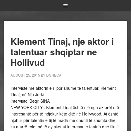
Klement Tinaj, nje aktor i
talentuar shqiptar ne
Hollivud
AUGUST 25, 2015
BY
DGRECA
Intervistë me aktorin e ri por shumë të talentuar, Klement
Tinaj, në Nju Jork/
Intervistoi Beqir SINA
NEW YORK CITY : Klement Tinaj është një nga aktorët më
interesantë për të ndjekur këto ditë në Hollywood. Ai është i
njohur për talentin e tij të madh me dhunti të shumta dhe
ka marrë rolet në të dy skenat interesante teatrin dhe filmit.