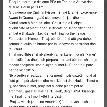
Tinaj ka marrë një diplomë BFA në Teatrin e Arteve dhe
MPJ në aktrim për Film.
Ai u nderua me Çmimin Përsosmëri në Dramë -Excellence
Award in Drama – gjatë studimeve të tij, si dhe me
“Certifikatën e Meritës” dhe “Certifikata e Njohjes” –
“Certificate of Merit” dhe “Certificate of Recognition” për
arritjet e tij akademike. Klement Tinaj ka themeluar
Fondacionin Klement Tinaj, për të dhënë atë çka duhet në
komunitet duke ndihmuar për të ushqyer të pastrehët dhe
të uriturit.
Tinaj megjithëse i ri në skenën amerikane – ka një “karier”
mbresëlënëse dhe sheh përpara – ai tani për tani shkruajn
mediat shqiptare “është lojtari numër NJË” për të u parë
për në vitin 2015.
Në bisedën e realizuar me Kelmentin, për gazetën tonë ai
fletë gjatë për aktrimin dhe muzikën, si dhe zbulon fillimet e
tij, bashkëpunimet, projektet si edhe planet për të
ardhmen.. gazetari ynë në Nju Jork, Beqir SINA, bisedojë
me Tinajn dhe i mori këtë intervistë :
-Prej sa vitesh jetoni në Amerikë. Çfarë ndryshimesh keni
ndjerë nga jeta prej kur erdhët në Amerikë ?