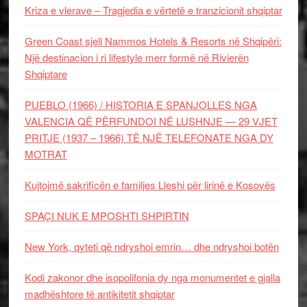
Kriza e vlerave – Tragjedia e vërtetë e tranzicionit shqiptar
Green Coast sjell Nammos Hotels & Resorts në Shqipëri:
Një destinacion i ri lifestyle merr formë në Rivierën
Shqiptare
PUEBLO (1966) / HISTORIA E SPANJOLLES NGA
VALENCIA QË PËRFUNDOI NË LUSHNJE — 29 VJET
PRITJE (1937 – 1966) TË NJË TELEFONATE NGA DY
MOTRAT
Kujtojmë sakrificën e familjes Lleshi për lirinë e Kosovës
SPAÇI NUK E MPOSHTI SHPIRTIN
New York, qyteti që ndryshoi emrin… dhe ndryshoi botën
Kodi zakonor dhe isopolifonia dy nga monumentet e gjalla
madhështore të antikitetit shqiptar