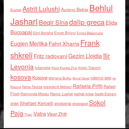
Behlul
Astrit Lulushi
Aurenc Bebja
Bushati
Jashari
dalip greca
Beqir Sina
Elida
Buçpapaj
Enver Bytyci
Elmi Berisha
Ermira Babamusta
Frank
Eugjen Merlika
Fahri Xharra
shkreli
Ilir
Gezim Llojdia
Fritz radovani
Levonja
Interviste
Kolec Traboini
Keze Kozeta Zylo
kosova
Kosove
nderroi jete
Marjana Bulku
ne
Murat Gecaj
Rafaela Prifti
Rafael
Nene Tereza
Kosove
presidenti Nishani
Floqi
Raimonda Moisiu
Ramiz Lushaj
reshat kripa
Sadik Elshani
Sokol
Shefqet Kercelli
shqiperia
shqiptaret
SHBA
Paja
Vatra
Visar Zhiti
Thaci