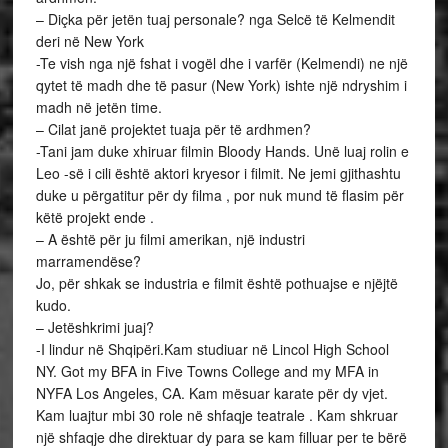
– Diçka për jetën tuaj personale? nga Selcë të Kelmendit
deri në New York
-Te vish nga një fshat i vogël dhe i varfër (Kelmendi) ne një
qytet të madh dhe të pasur (New York) ishte një ndryshim i
madh në jetën time.
– Cilat janë projektet tuaja për të ardhmen?
-Tani jam duke xhiruar filmin Bloody Hands. Unë luaj rolin e
Leo -së i cili është aktori kryesor i filmit. Ne jemi gjithashtu
duke u përgatitur për dy filma , por nuk mund të flasim për
këtë projekt ende .
– A është për ju filmi amerikan, një industri
marramendëse?
Jo, për shkak se industria e filmit është pothuajse e njëjtë
kudo.
– Jetëshkrimi juaj?
-I lindur në Shqipëri.Kam studiuar në Lincol High School
NY. Got my BFA in Five Towns College and my MFA in
NYFA Los Angeles, CA. Kam mësuar karate për dy vjet.
Kam luajtur mbi 30 role në shfaqje teatrale . Kam shkruar
një shfaqje dhe direktuar dy para se kam filluar per te bërë