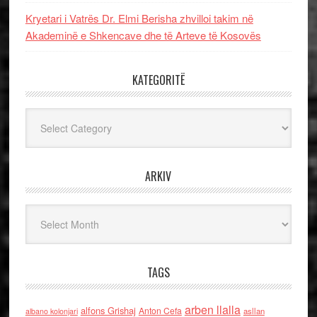
Kryetari i Vatrës Dr. Elmi Berisha zhvilloi takim në
Akademinë e Shkencave dhe të Arteve të Kosovës
KATEGORITË
Kategoritë
ARKIV
Arkiv
TAGS
arben llalla
alfons Grishaj
Anton Cefa
asllan
albano kolonjari