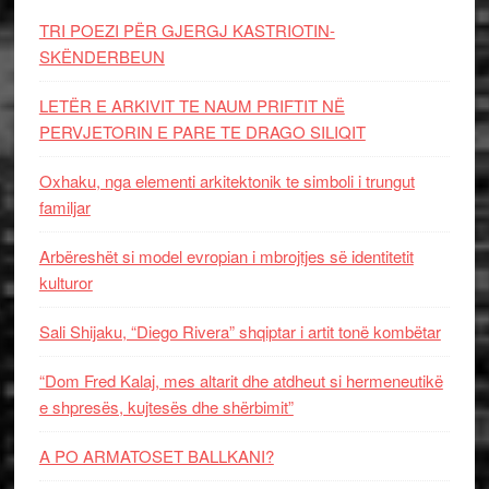
TRI POEZI PËR GJERGJ KASTRIOTIN-
SKËNDERBEUN
LETËR E ARKIVIT TE NAUM PRIFTIT NË
PERVJETORIN E PARE TE DRAGO SILIQIT
Oxhaku, nga elementi arkitektonik te simboli i trungut
familjar
Arbëreshët si model evropian i mbrojtjes së identitetit
kulturor
Sali Shijaku, “Diego Rivera” shqiptar i artit tonë kombëtar
“Dom Fred Kalaj, mes altarit dhe atdheut si hermeneutikë
e shpresës, kujtesës dhe shërbimit”
A PO ARMATOSET BALLKANI?