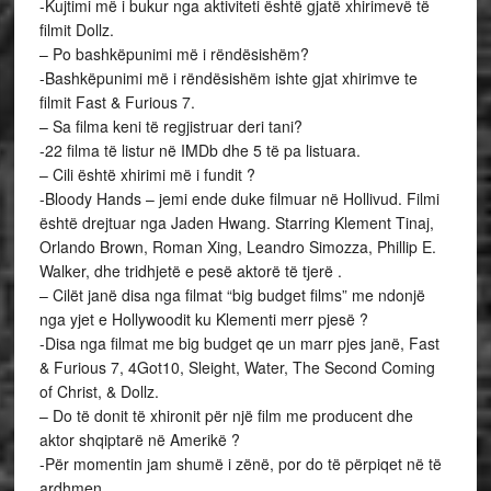
-Kujtimi më i bukur nga aktiviteti është gjatë xhirimevë të
filmit Dollz.
– Po bashkëpunimi më i rëndësishëm?
-Bashkëpunimi më i rëndësishëm ishte gjat xhirimve te
filmit Fast & Furious 7.
– Sa filma keni të regjistruar deri tani?
-22 filma të listur në IMDb dhe 5 të pa listuara.
– Cili është xhirimi më i fundit ?
-Bloody Hands – jemi ende duke filmuar në Hollivud. Filmi
është drejtuar nga Jaden Hwang. Starring Klement Tinaj,
Orlando Brown, Roman Xing, Leandro Simozza, Phillip E.
Walker, dhe tridhjetë e pesë aktorë të tjerë .
– Cilët janë disa nga filmat “big budget films” me ndonjë
nga yjet e Hollywoodit ku Klementi merr pjesë ?
-Disa nga filmat me big budget qe un marr pjes janë, Fast
& Furious 7, 4Got10, Sleight, Water, The Second Coming
of Christ, & Dollz.
– Do të donit të xhironit për një film me producent dhe
aktor shqiptarë në Amerikë ?
-Për momentin jam shumë i zënë, por do të përpiqet në të
ardhmen.