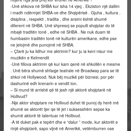
-Unë shkova në SHBA kur isha 14 vjeç . Ekziston një dallim
i madh ndërmjet SHBA-ve dhe Shqipërisë . Gjuha , kultura ,
disiplina , respekti , tradita , dhe arsimi është shumë
diferent në SHBA. Unë shpresoj se populli shqiptar do të
mbajë traditën tonë , edhe në SHBA . Ne nuk duam të
humbasim traditën tonë në kulturën amerikane, edhe pse
ne jetojmë dhe punojmë në SHBA.
– Çfarë ju ka lidhur me aktrimin? kur ju ia keni nisur me
muzikën e Kelmendit
-Unë fillova aktrimin që kur kam qenë në shkollën e mesme
. Unë bëra shumë shfaqje teatrale në Broadway para se të
shkoi në Hollywood. Nuk bëj muzikë për biznesi, por për
dashurinë edh krenarin e vendit ton.
– Si mund të arrishë që të jesh një aktorë shqiptarë në
Hollivud?
-Nje aktor shqiptare ne Hollivud duhet të punoj dy herë më
shumë se aktorët tjer qe të jet i suksesshëm sepse ka
shumë aktorë të talentuar në Hollivud.
-A të duket pak e tepërt dhe e “dalur ” mode, kur aktorët e
rinjë shqiptarë, sapo vijnë në Amerikë, vetëmburren ose