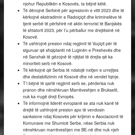
njohur Republikën e Kosovës, ta bëjnë këtë.
Të dënojnë Serbinë për agresionin e vitit 2023 dhe të
kërkojnë ekstradimin e Radoiçiçit dhe kriminelëve të
tjerë serbë të përfshirë në aktin terrorist të Banjskës
të shtatorit 2023, për t’u përballur me drejtësinë në
Kosovë.
Të ushtrojnë presion ndaj regjimit të Vuçiçit për të
siguruar që shqiptarët në Luginën e Preshevës dhe
në Sanxhak të gëzojnë të njëjtat të drejta që ka
minoriteti serb në Kosovë.
Të kërkojnë që Serbia të ndalojë nxitjen e urrejtjes
dhe destabilizimin në Kosovë dhe në vendet fqinje.
T’i bëjnë të qartë regjimit serb se, përderisa nuk
pranon dhe nënshkruan Marrëveshjen e Brukselit,
nuk ka rrugë drejt Evropës.
Të informojnë liderët evropianë se ata nuk kanë të
drejtë të ushtrojnë presion apo të vendosin
sanksione ndaj Kosovës për krijimin e Asociacionit të
Komunave me Shumicë Serbe, nëse Serbia nuk
nënshkruan marrëveshjen me BE-në dhe nuk njeh