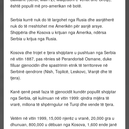
është populli më pro-amerikan në botë.
Serbia kurrë nuk do të largohet nga Rusia dhe asnjëherë
nuk do të rreshtohet me Amerikën për asnjë arsye.
Shqipëria dhe Kosova u krijuan nga Amerika, ndërsa
Serbia u krijua nga Rusia.
Kosova dhe trojet e tjera shqiptare u pushtuan nga Serbia
në vitin 1887, pas rënies së Perandorisë Osmane, duke
filluar gjenocidin dhe spastrimin etnik të territoreve në
Serbinë qendrore (Nish, Toplicë, Leskovc, Vranjë dhe të
tjera).
Kanë qenë pesë faza të gjenocidit kundër popullit shqiptar
nga Serbia, që kulmuan në vitin 1999: qindra mijëra të
vrarë, miliona të shpërngulur në Turqi dhe vende të tjera.
Vetëm në vitin 1999, 15,000 njerëz u vranë, 20,000 gra u
dhunuan, 800,000 u dëbuan nga Kosova, 1,600 ende janë