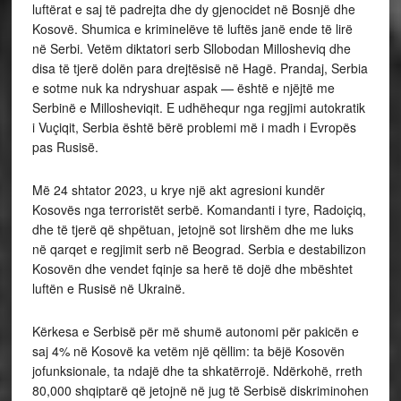
luftërat e saj të padrejta dhe dy gjenocidet në Bosnjë dhe
Kosovë. Shumica e kriminelëve të luftës janë ende të lirë
në Serbi. Vetëm diktatori serb Sllobodan Millosheviq dhe
disa të tjerë dolën para drejtësisë në Hagë. Prandaj, Serbia
e sotme nuk ka ndryshuar aspak — është e njëjtë me
Serbinë e Millosheviqit. E udhëhequr nga regjimi autokratik
i Vuçiqit, Serbia është bërë problemi më i madh i Evropës
pas Rusisë.
Më 24 shtator 2023, u krye një akt agresioni kundër
Kosovës nga terroristët serbë. Komandanti i tyre, Radoiçiq,
dhe të tjerë që shpëtuan, jetojnë sot lirshëm dhe me luks
në qarqet e regjimit serb në Beograd. Serbia e destabilizon
Kosovën dhe vendet fqinje sa herë të dojë dhe mbështet
luftën e Rusisë në Ukrainë.
Kërkesa e Serbisë për më shumë autonomi për pakicën e
saj 4% në Kosovë ka vetëm një qëllim: ta bëjë Kosovën
jofunksionale, ta ndajë dhe ta shkatërrojë. Ndërkohë, rreth
80,000 shqiptarë që jetojnë në jug të Serbisë diskriminohen