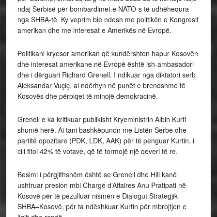
ndaj Serbisë për bombardimet e NATO-s të udhëhequra
nga SHBA-të. Ky veprim bie ndesh me politikën e Kongresit
amerikan dhe me interesat e Amerikës në Evropë.
Politikani kryesor amerikan që kundërshton hapur Kosovën
dhe interesat amerikane në Evropë është ish-ambasadori
dhe i dërguari Richard Grenell. I ndikuar nga diktatori serb
Aleksandar Vuçiç, ai ndërhyn në punët e brendshme të
Kosovës dhe përpiqet të minojë demokracinë.
Grenell e ka kritikuar publikisht Kryeministrin Albin Kurti
shumë herë. Ai tani bashkëpunon me Listën Serbe dhe
partitë opozitare (PDK, LDK, AAK) për të penguar Kurtin, i
cili fitoi 42% të votave, që të formojë një qeveri të re.
Besimi i përgjithshëm është se Grenell dhe Hill kanë
ushtruar presion mbi Chargé d’Affaires Anu Pratipati në
Kosovë për të pezulluar nismën e Dialogut Strategjik
SHBA–Kosovë, për ta ndëshkuar Kurtin për mbrojtjen e
ligjit dhe rendit.