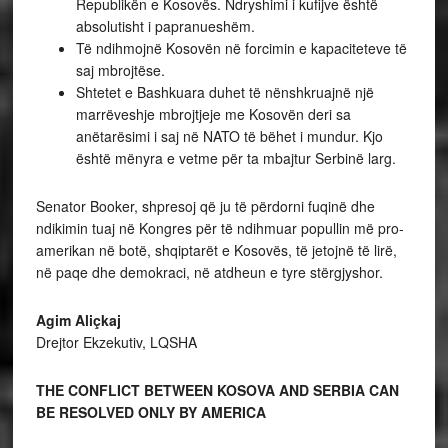
Republikën e Kosovës. Ndryshimi i kufijve është
absolutisht i papranueshëm.
Të ndihmojnë Kosovën në forcimin e kapaciteteve të
saj mbrojtëse.
Shtetet e Bashkuara duhet të nënshkruajnë një
marrëveshje mbrojtjeje me Kosovën deri sa
anëtarësimi i saj në NATO të bëhet i mundur. Kjo
është mënyra e vetme për ta mbajtur Serbinë larg.
Senator Booker, shpresoj që ju të përdorni fuqinë dhe
ndikimin tuaj në Kongres për të ndihmuar popullin më pro-
amerikan në botë, shqiptarët e Kosovës, të jetojnë të lirë,
në paqe dhe demokraci, në atdheun e tyre stërgjyshor.
Agim Aliçkaj
Drejtor Ekzekutiv, LQSHA
THE CONFLICT BETWEEN KOSOVA AND SERBIA CAN
BE RESOLVED ONLY BY AMERICA