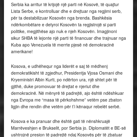
Serbia ka arritur të krijojë një parti në Kosovë, të quajtur
Lista Serbe, e kontrolluar dhe e drejtuar nga regjimi serb,
për ta destabilizuar Kosovën nga brenda. Bashkësia
ndërkombëtare e detyroi Kosovën ta regjistrojë si parti
politike, megjithëse ajo nuk e njeh Kosovën. Imagjinoni
sikur SHBA të lejonte një parti të financuar dhe trajnuar nga
Kuba apo Venezuela të merrte pjesë në demokracinë
amerikane!
Kosova, e udhëhequr nga liderët e saj të mëdhenj
demokratikisht të zgjedhur, Presidentja Vjosa Osmani dhe
Kryeministri Albin Kurti, po ndërton ura, një shtet për të
gjithë, duke promovuar të drejtat e njeriut dhe
demokracinë. Në mënyrë të padrejtë, ajo është ndëshkuar
nga Evropa me “masa të përkohshme” vetëm pse zbaton
ligjin dhe rendin dhe vetëm për t’i kënaqur rebelët serbë.
Kosova e ka pranuar dhe është gati të nënshkruajë
Marrëveshjen e Brukselit, por Serbia jo. Diplomatët e BE-së
ushtrojnë presion të padrejtë ndaj Kosovës për të zbatuar