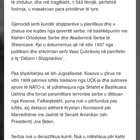
të zhdukur, dhe më tragjikisht, 1,543 fëmijë, përfshirë
foshnja, u masakruan para prindërve të tyre.
Gjenocidi serb kundër shqiptarëve u planifikua dhe u
zbatua me kujdes nga qeveritë serbe, në bashkëpunim me
Kishën Ortodokse Serbe dhe Akademinë Serbe të
Shkencave. Kjo u dokumentua që në vitin 1937 nga
politikani dhe shkrimtari serb Vaso Çubriloviq në pamfletin
e tij “Dëbimi i Shqiptarëve”.
Pas shpërbërjes së ish-Jugosllavisë, Kosova u çlirua në
vitin 1999 përmes luftës tokësore nga UÇK-ja dhe sulmeve
ajrore të NATO-s, të udhëhequra nga Shtetet e Bashkuara.
Ushtria dhe forcat paramilitare terroriste serbe u dëbuan
nga Kosova. Fatkeqësisht, puna nuk u përfundua pas
luftës, siç deklaroi atëherë Kryetari i Komisionit për
Marrëdhënie me Jashtë të Senatit Amerikan (ish-
Presidenti) Joe Biden.
Serbia nuk u denazifikua kurrë. Nuk u ndëshkua për katër