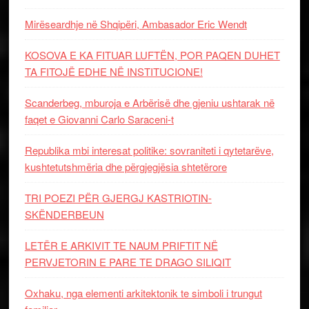
Mirëseardhje në Shqipëri, Ambasador Eric Wendt
KOSOVA E KA FITUAR LUFTËN, POR PAQEN DUHET
TA FITOJË EDHE NË INSTITUCIONE!
Scanderbeg, mburoja e Arbërisë dhe gjeniu ushtarak në
faqet e Giovanni Carlo Saraceni-t
Republika mbi interesat politike: sovraniteti i qytetarëve,
kushtetutshmëria dhe përgjegjësia shtetërore
TRI POEZI PËR GJERGJ KASTRIOTIN-
SKËNDERBEUN
LETËR E ARKIVIT TE NAUM PRIFTIT NË
PERVJETORIN E PARE TE DRAGO SILIQIT
Oxhaku, nga elementi arkitektonik te simboli i trungut