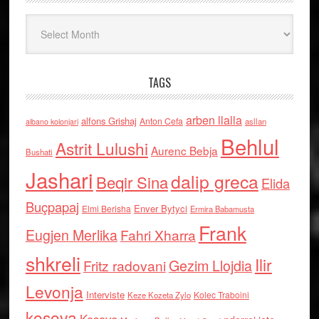
Arkiv
TAGS
arben llalla
alfons Grishaj
Anton Cefa
asllan
albano kolonjari
Behlul
Astrit Lulushi
Aurenc Bebja
Bushati
Jashari
dalip greca
Beqir Sina
Elida
Buçpapaj
Enver Bytyci
Elmi Berisha
Ermira Babamusta
Frank
Eugjen Merlika
Fahri Xharra
shkreli
Ilir
Gezim Llojdia
Fritz radovani
Levonja
Interviste
Kolec Traboini
Keze Kozeta Zylo
kosova
Kosove