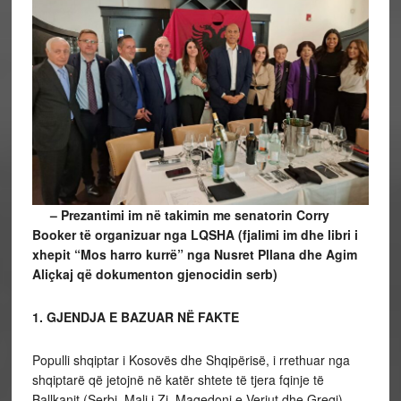
– Prezantimi im në takimin me senatorin Corry
Booker të organizuar nga LQSHA (fjalimi im dhe libri i
xhepit “Mos harro kurrë” nga Nusret Pllana dhe Agim
Aliçkaj që dokumenton gjenocidin serb)
1. GJENDJA E BAZUAR NË FAKTE
Populli shqiptar i Kosovës dhe Shqipërisë, i rrethuar nga
shqiptarë që jetojnë në katër shtete të tjera fqinje të
Ballkanit (Serbi, Mali i Zi, Maqedoni e Veriut dhe Greqi),