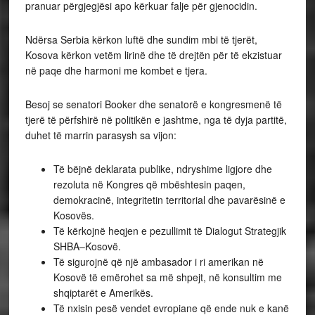
pranuar përgjegjësi apo kërkuar falje për gjenocidin.
Ndërsa Serbia kërkon luftë dhe sundim mbi të tjerët,
Kosova kërkon vetëm lirinë dhe të drejtën për të ekzistuar
në paqe dhe harmoni me kombet e tjera.
Besoj se senatori Booker dhe senatorë e kongresmenë të
tjerë të përfshirë në politikën e jashtme, nga të dyja partitë,
duhet të marrin parasysh sa vijon:
Të bëjnë deklarata publike, ndryshime ligjore dhe
rezoluta në Kongres që mbështesin paqen,
demokracinë, integritetin territorial dhe pavarësinë e
Kosovës.
Të kërkojnë heqjen e pezullimit të Dialogut Strategjik
SHBA–Kosovë.
Të sigurojnë që një ambasador i ri amerikan në
Kosovë të emërohet sa më shpejt, në konsultim me
shqiptarët e Amerikës.
Të nxisin pesë vendet evropiane që ende nuk e kanë