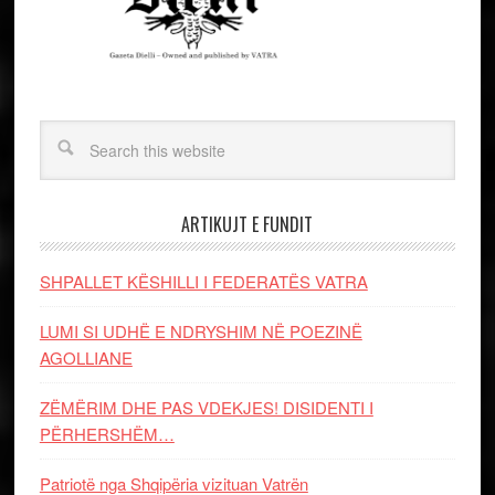
ARTIKUJT E FUNDIT
SHPALLET KËSHILLI I FEDERATËS VATRA
LUMI SI UDHË E NDRYSHIM NË POEZINË
AGOLLIANE
ZËMËRIM DHE PAS VDEKJES! DISIDENTI I
PËRHERSHËM…
Patriotë nga Shqipëria vizituan Vatrën