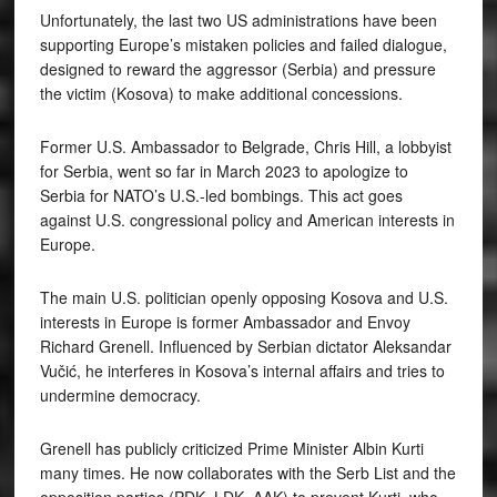
Unfortunately, the last two US administrations have been
supporting Europe’s mistaken policies and failed dialogue,
designed to reward the aggressor (Serbia) and pressure
the victim (Kosova) to make additional concessions.
Former U.S. Ambassador to Belgrade, Chris Hill, a lobbyist
for Serbia, went so far in March 2023 to apologize to
Serbia for NATO’s U.S.-led bombings. This act goes
against U.S. congressional policy and American interests in
Europe.
The main U.S. politician openly opposing Kosova and U.S.
interests in Europe is former Ambassador and Envoy
Richard Grenell. Influenced by Serbian dictator Aleksandar
Vučić, he interferes in Kosova’s internal affairs and tries to
undermine democracy.
Grenell has publicly criticized Prime Minister Albin Kurti
many times. He now collaborates with the Serb List and the
opposition parties (PDK, LDK, AAK) to prevent Kurti, who