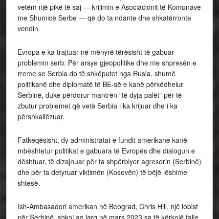
vetëm një pikë të saj — krijimin e Asociacionit të Komunave
me Shumicë Serbe — që do ta ndante dhe shkatërronte
vendin.
Evropa e ka trajtuar në mënyrë tërësisht të gabuar
problemin serb. Për arsye gjeopolitike dhe me shpresën e
rreme se Serbia do të shkëputet nga Rusia, shumë
politikanë dhe diplomatë të BE-së e kanë përkëdhelur
Serbinë, duke përdorur mantrën “të dyja palët” për të
zbutur problemet që vetë Serbia i ka krijuar dhe i ka
përshkallëzuar.
Fatkeqësisht, dy administratat e fundit amerikane kanë
mbështetur politikat e gabuara të Evropës dhe dialogun e
dështuar, të dizajnuar për ta shpërblyer agresorin (Serbinë)
dhe për ta detyruar viktimën (Kosovën) të bëjë lëshime
shtesë.
Ish-Ambasadori amerikan në Beograd, Chris Hill, një lobist
për Serbinë, shkoi aq larg në mars 2023 sa të kërkojë falje