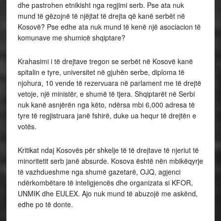
dhe pastrohen etnikisht nga regjimi serb. Pse ata nuk
mund të gëzojnë të njëjtat të drejta që kanë serbët në
Kosovë? Pse edhe ata nuk mund të kenë një asociacion të
komunave me shumicë shqiptare?
Krahasimi i të drejtave tregon se serbët në Kosovë kanë
spitalin e tyre, universitet në gjuhën serbe, diploma të
njohura, 10 vende të rezervuara në parlament me të drejtë
vetoje, një ministër, e shumë të tjera. Shqiptarët në Serbi
nuk kanë asnjërën nga këto, ndërsa mbi 6,000 adresa të
tyre të regjistruara janë fshirë, duke ua hequr të drejtën e
votës.
Kritikat ndaj Kosovës për shkelje të të drejtave të njeriut të
minoritetit serb janë absurde. Kosova është nën mbikëqyrje
të vazhdueshme nga shumë gazetarë, OJQ, agjenci
ndërkombëtare të inteligjencës dhe organizata si KFOR,
UNMIK dhe EULEX. Ajo nuk mund të abuzojë me askënd,
edhe po të donte.