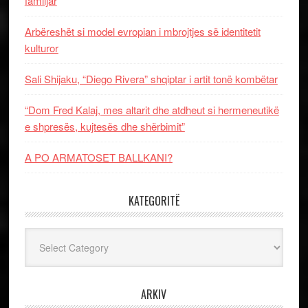
familjar
Arbëreshët si model evropian i mbrojtjes së identitetit
kulturor
Sali Shijaku, “Diego Rivera” shqiptar i artit tonë kombëtar
“Dom Fred Kalaj, mes altarit dhe atdheut si hermeneutikë
e shpresës, kujtesës dhe shërbimit”
A PO ARMATOSET BALLKANI?
KATEGORITË
Kategoritë
ARKIV