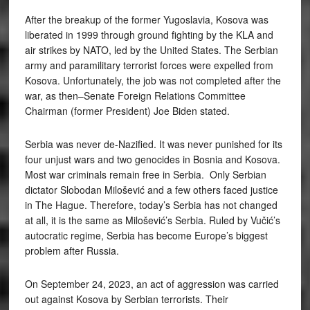
After the breakup of the former Yugoslavia, Kosova was
liberated in 1999 through ground fighting by the KLA and
air strikes by NATO, led by the United States. The Serbian
army and paramilitary terrorist forces were expelled from
Kosova. Unfortunately, the job was not completed after the
war, as then–Senate Foreign Relations Committee
Chairman (former President) Joe Biden stated.
Serbia was never de-Nazified. It was never punished for its
four unjust wars and two genocides in Bosnia and Kosova.
Most war criminals remain free in Serbia. Only Serbian
dictator Slobodan Milošević and a few others faced justice
in The Hague. Therefore, today’s Serbia has not changed
at all, it is the same as Milošević’s Serbia. Ruled by Vučić’s
autocratic regime, Serbia has become Europe’s biggest
problem after Russia.
On September 24, 2023, an act of aggression was carried
out against Kosova by Serbian terrorists. Their