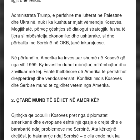
Administrata Trump, e përfshirë me luftërat në Palestinë
dhe Ukrainë, nuk i ka kushtuar mjaft vëmendje Kosovës.
Megjithatë, përveç çështjes së dialogut strategjik, fusha të
tjera si mbështetja ekonomike dhe ushtarake, si dhe
përballja me Serbinë në OKB, janë inkurajuese.
Në përfundim, Amerika ka investuar shumë në Kosovë që
nga viti 1999. Ky investim duhet mbrojtur, mirëmbajtur dhe
zhvilluar më tej. Është thelbësore që Amerika të përfshihet
drejtpërdrejt dhe vendosmërisht. Konflikti midis Kosovës
dhe Serbisë mund të zgjidhet vetëm nga Amerika.
2. ÇFARË MUND TË BËHET NË AMERIKË?
Gjithçka që populli i Kosovës pret nga diplomatët
amerikanë dhe evropianë është një qasje e drejtë dhe e
barabartë ndaj problemeve me Serbinë. Ata kërkojnë
drejtësi, jo hakmarrje ndaj Serbisë – e cila ende nuk ka