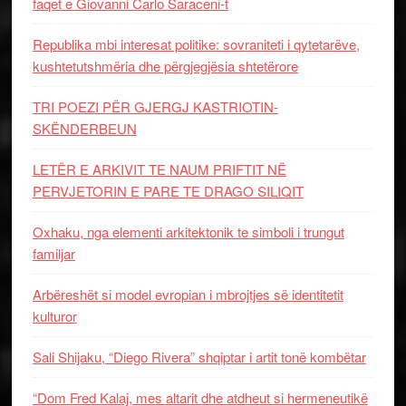
faqet e Giovanni Carlo Saraceni-t
Republika mbi interesat politike: sovraniteti i qytetarëve,
kushtetutshmëria dhe përgjegjësia shtetërore
TRI POEZI PËR GJERGJ KASTRIOTIN-
SKËNDERBEUN
LETËR E ARKIVIT TE NAUM PRIFTIT NË
PERVJETORIN E PARE TE DRAGO SILIQIT
Oxhaku, nga elementi arkitektonik te simboli i trungut
familjar
Arbëreshët si model evropian i mbrojtjes së identitetit
kulturor
Sali Shijaku, “Diego Rivera” shqiptar i artit tonë kombëtar
“Dom Fred Kalaj, mes altarit dhe atdheut si hermeneutikë