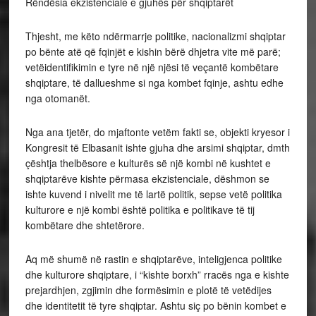
Rëndësia ekzistenciale e gjuhës për shqiptarët
Thjesht, me këto ndërmarrje politike, nacionalizmi shqiptar
po bënte atë që fqinjët e kishin bërë dhjetra vite më parë;
vetëidentifikimin e tyre në një njësi të veçantë kombëtare
shqiptare, të dallueshme si nga kombet fqinje, ashtu edhe
nga otomanët.
Nga ana tjetër, do mjaftonte vetëm fakti se, objekti kryesor i
Kongresit të Elbasanit ishte gjuha dhe arsimi shqiptar, dmth
çështja thelbësore e kulturës së një kombi në kushtet e
shqiptarëve kishte përmasa ekzistenciale, dëshmon se
ishte kuvend i nivelit me të lartë politik, sepse vetë politika
kulturore e një kombi është politika e politikave të tij
kombëtare dhe shtetërore.
Aq më shumë në rastin e shqiptarëve, inteligjenca politike
dhe kulturore shqiptare, i “kishte borxh” rracës nga e kishte
prejardhjen, zgjimin dhe formësimin e plotë të vetëdijes
dhe identitetit të tyre shqiptar. Ashtu siç po bënin kombet e