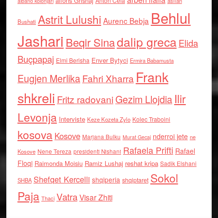
alfons Grishaj
Anton Cefa
asllan
albano kolonjari
Behlul
Astrit Lulushi
Aurenc Bebja
Bushati
Jashari
dalip greca
Beqir Sina
Elida
Buçpapaj
Enver Bytyci
Elmi Berisha
Ermira Babamusta
Frank
Eugjen Merlika
Fahri Xharra
shkreli
Ilir
Gezim Llojdia
Fritz radovani
Levonja
Interviste
Kolec Traboini
Keze Kozeta Zylo
kosova
Kosove
nderroi jete
Marjana Bulku
ne
Murat Gecaj
Rafaela Prifti
Rafael
Nene Tereza
Kosove
presidenti Nishani
Floqi
Raimonda Moisiu
Ramiz Lushaj
reshat kripa
Sadik Elshani
Sokol
Shefqet Kercelli
shqiperia
shqiptaret
SHBA
Paja
Vatra
Visar Zhiti
Thaci