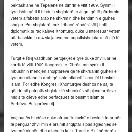
bektashiane në Tepelenë në dimrin e vitit 1909. Synimi i
tyre ishte që ti ti bindnin shqiptarët e Jugut që të përdornin
vetëm alfabetin arab në shkrimin dhe këndimin e gjuhës
shqipe. Por shqiptarët nuk i dhanë rëndësi këtij halli
diplomatik të radikalëve Xhonturq, duke u interesuar vetëm
për bashkimin e 4 vialjateve me popullsishqiptare në një të
vetëm.
Turqit e Rinj vazdhuan përpjekjet e tyre duke zhvilluar në
korrik të vitit 1909 Kongresin e Dibrës, me synim ti
mbushnin mendjen shqiptarëve që të shkruanin gjuhën e
tyre me alfabetin arab që ishte alfabeti i shenjët i besimit
islam. Por edhe Kongres i Xhonturqve dështoi në saj të
qëndrimit patriotik shqiptar të shumicës së pjesmarrësve
midis të cilëve edhe përfaqsues të besimit islam të
Serbëve, Bullgarëve etj.
Veç punës bindëse duke ofruar “kulaçin” e besimit fetar për
të penguar zhvllimin e arsimit shqiptar sipas zgjedhjes së
tyre më gjuhën dhe alfabetin latin, Turqit e Rinj përdorën