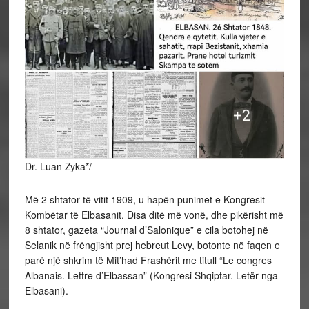
Dr. Luan Zyka*/
Μë 2 shtator të vitit 1909, u hapën punimet e Kongresit
Kombëtar të Elbasanit. Disa ditë më vonë, dhe pikërisht më
8 shtator, gazeta “Journal d’Salonique” e cila botohej në
Selanik në frëngjisht prej hebreut Levy, botonte në faqen e
parë një shkrim të Mit’had Frashërit me titull “Le congres
Albanais. Lettre d’Elbassan” (Kongresi Shqiptar. Letër nga
Elbasani).