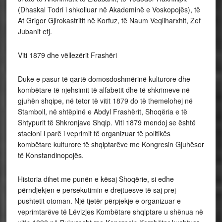
(Dhaskal Todri i shkolluar në Akademinë e Voskopojës), të
At Grigor Gjirokastritit në Korfuz, të Naum Veqilharxhit, Zef
Jubanit etj.
Viti 1879 dhe vëllezërit Frashëri
Duke e pasur të qartë domosdoshmërinë kulturore dhe
kombëtare të njehsimit të alfabetit dhe të shkrimeve në
gjuhën shqipe, në tetor të vitit 1879 do të themelohej në
Stamboll, në shtëpinë e Abdyl Frashërit, Shoqëria e të
Shtypurit të Shkronjave Shqip. Viti 1879 mendoj se është
stacioni i parë i veprimit të organizuar të politikës
kombëtare kulturore të shqiptarëve me Kongresin Gjuhësor
të Konstandinopojës.
Historia dihet me punën e kësaj Shoqërie, si edhe
përndjekjen e persekutimin e drejtuesve të saj prej
pushtetit otoman. Një tjetër përpjekje e organizuar e
veprimtarëve të Lëvizjes Kombëtare shqiptare u shënua në