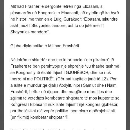
Mit’had Frashëri e dërgonte letrën nga Elbasani, si
pjesmarrës në Kongresin e Elbasanit, në qytetin që ka hyrë
në histori me thënien e Luigj Gurakuqit “Elbasani, sikundrë
asht mezi i Shqypnies landore, ashtu do jetë mezi i
Shqypnies mendore”.
Gjuha diplomatike e Mit’had Frashërit
Në letrën e shkurtër dhe me informacion”me pikatore” të
Frashërit të bën përshtypje një shprehje “Ju thashë tashmë
se Kongresi ynë është thjesht GJUHËSOR, dhe se nuk
merremi me POLITIKË”. (Gërmat kapitale janë të LZ). Por,
a ishte e mundur që djali i Abdylit, nipi i Samiut dhe i Naim
Frashërit, i rritur në djepen dhe magjën e mbrujtjes dhe
zgjimit të vetëdijës kombëtare shqiptare të mos kuptonte se
Kongresi i Elbasanit nuk ishte thjesht një kongres gjuhësor,
por thellësisht një vepër politike themelore e përnjehsimit
(unifikimit) kombëtar shqiptar ?!