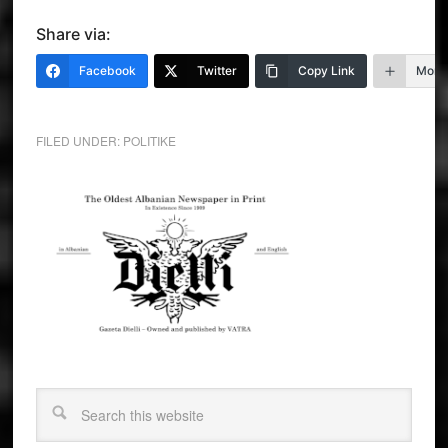
Share via:
Facebook
Twitter
Copy Link
More
FILED UNDER:
POLITIKE