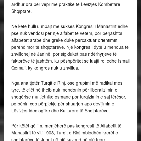
ardhur ora për veprime praktike të Lëvizjes Kombëtare
Shqiptare.
Në këtë hulli u mbajt me sukses Kongresi i Manastirit edhe
pse nuk vendosi për një alfabet të vetëm, por përjashtoi
alfabetet arabe dhe greke duke përcaktuar orientimin
perëndimor të shqiptarëve. Një kongres i dytë u mendua të
zhvillohej në Janinë, por siç duket pas ndërhyrjeve të
faktorëve të jashtëm, ku pëshpëritet se luajti rol edhe Ismail
Qemali, ky kongres nuk u zhvillua.
Nga ana tjetër Turqit e Rinj, ose grupimi më radikal mes
tyre, të cilët në thelb nuk mendonin për liberalizimin e
shoqërise multietnike osmane por turqizimin e saj tërësor,
po bënin çdo përpjekje për shuarjen apo devijimin e
Lëvizjes Ideologjike dhe Kulturore të Shqiptarëve.
Për këtët qëllim, menjëherë pas kongresit të Alfabetit të
Manastirit të viti 1908, Turqit e Rinj mblodhën krerët e
shqiptarëve të Jugut në një kuvend në një teqe