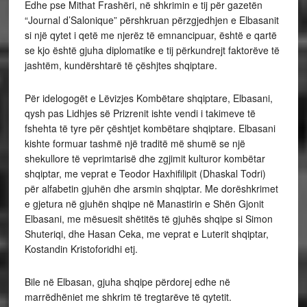
Edhe pse Mithat Frashëri, në shkrimin e tij për gazetën
“Journal d’Salonique” përshkruan përzgjedhjen e Elbasanit
si një qytet i qetë me njerëz të emnancipuar, është e qartë
se kjo është gjuha diplomatike e tij përkundrejt faktorëve të
jashtëm, kundërshtarë të çëshjtes shqiptare.
Për idelogogët e Lëvizjes Kombëtare shqiptare, Elbasani,
qysh pas Lidhjes së Prizrenit ishte vendi i takimeve të
fshehta të tyre për çështjet kombëtare shqiptare. Elbasani
kishte formuar tashmë një traditë më shumë se një
shekullore të veprimtarisë dhe zgjimit kulturor kombëtar
shqiptar, me veprat e Teodor Haxhifilipit (Dhaskal Todri)
për alfabetin gjuhën dhe arsmin shqiptar. Me dorëshkrimet
e gjetura në gjuhën shqipe në Manastirin e Shën Gjonit
Elbasani, me mësuesit shëtitës të gjuhës shqipe si Simon
Shuteriqi, dhe Hasan Ceka, me veprat e Luterit shqiptar,
Kostandin Kristoforidhi etj.
Bile në Elbasan, gjuha shqipe përdorej edhe në
marrëdhëniet me shkrim të tregtarëve të qytetit.