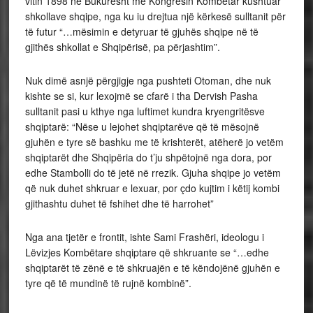
vitin 1898 në Bukuresht me Kongresin Kombëtar kushtuar
shkollave shqipe, nga ku iu drejtua një kërkesë sulltanit për
të futur “…mësimin e detyruar të gjuhës shqipe në të
gjithës shkollat e Shqipërisë, pa përjashtim”.
Nuk dimë asnjë përgjigje nga pushteti Otoman, dhe nuk
kishte se si, kur lexojmë se cfarë i tha Dervish Pasha
sulltanit pasi u kthye nga luftimet kundra kryengritësve
shqiptarë: “Nëse u lejohet shqiptarëve që të mësojnë
gjuhën e tyre së bashku me të krishterët, atëherë jo vetëm
shqiptarët dhe Shqipëria do t’ju shpëtojnë nga dora, por
edhe Stambolli do të jetë në rrezik. Gjuha shqipe jo vetëm
që nuk duhet shkruar e lexuar, por çdo kujtim i këtij kombi
gjithashtu duhet të fshihet dhe të harrohet”
Nga ana tjetër e frontit, ishte Sami Frashëri, ideologu i
Lëvizjes Kombëtare shqiptare që shkruante se “…edhe
shqiptarët të zënë e të shkruajën e të këndojënë gjuhën e
tyre që të mundinë të rujnë kombinë”.