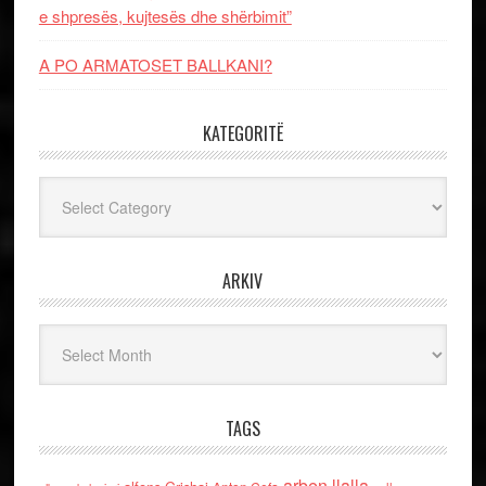
e shpresës, kujtesës dhe shërbimit”
A PO ARMATOSET BALLKANI?
KATEGORITË
Kategoritë
ARKIV
Arkiv
TAGS
arben llalla