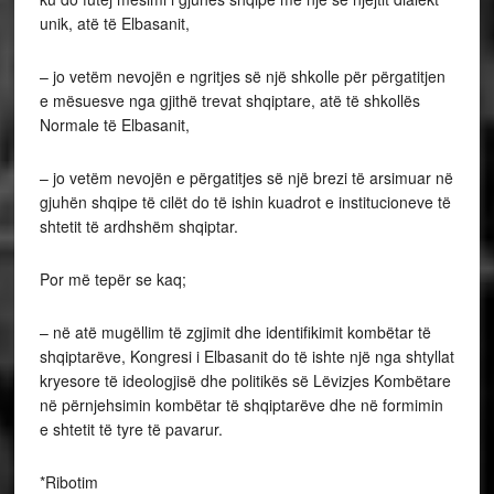
unik, atë të Elbasanit,
– jo vetëm nevojën e ngritjes së një shkolle për përgatitjen
e mësuesve nga gjithë trevat shqiptare, atë të shkollës
Normale të Elbasanit,
– jo vetëm nevojën e përgatitjes së një brezi të arsimuar në
gjuhën shqipe të cilët do të ishin kuadrot e institucioneve të
shtetit të ardhshëm shqiptar.
Por më tepër se kaq;
– në atë mugëllim të zgjimit dhe identifikimit kombëtar të
shqiptarëve, Kongresi i Elbasanit do të ishte një nga shtyllat
kryesore të ideologjisë dhe politikës së Lëvizjes Kombëtare
në përnjehsimin kombëtar të shqiptarëve dhe në formimin
e shtetit të tyre të pavarur.
*Ribotim