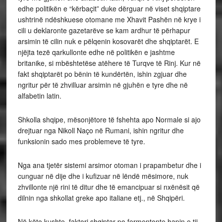
edhe politikën e “kërbaçit” duke dërguar në viset shqiptare
ushtrinë ndëshkuese otomane me Xhavit Pashën në krye i
cili u deklaronte gazetarëve se kam ardhur të përhapur
arsimin të cilin nuk e pëlqenin kosovarët dhe shqiptarët. E
njëjta tezë qarkullonte edhe në politikën e jashtme
britanike, si mbështetëse atëhere të Turqve të Rinj. Kur në
fakt shqiptarët po bënin të kundërtën, ishin zgjuar dhe
ngritur për të zhvilluar arsimin në gjuhën e tyre dhe në
alfabetin latin.
Shkolla shqipe, mësonjëtore të fshehta apo Normale si ajo
drejtuar nga Nikoll Naço në Rumani, ishin ngritur dhe
funksionin sado mes problemeve të tyre.
Nga ana tjetër sistemi arsimor otoman i prapambetur dhe i
cunguar në dije dhe i kufizuar në lëndë mësimore, nuk
zhvillonte një rini të ditur dhe të emancipuar si nxënësit që
dilnin nga shkollat greke apo italiane etj., në Shqipëri.
Në këto kushte, faktori shqiptar po fermentonte hapin e tij