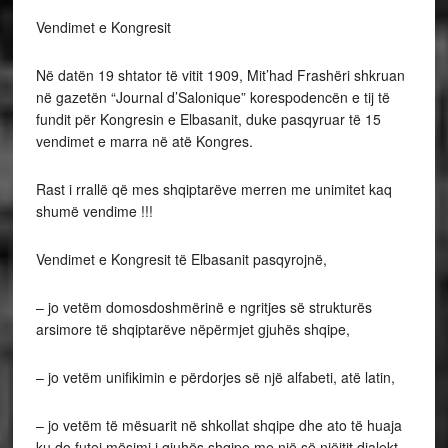
Vendimet e Kongresit
Në datën 19 shtator të vitit 1909, Mit’had Frashëri shkruan
në gazetën “Journal d’Salonique” korespodencën e tij të
fundit për Kongresin e Elbasanit, duke pasqyruar të 15
vendimet e marra në atë Kongres.
Rast i rrallë që mes shqiptarëve merren me unimitet kaq
shumë vendime !!!
Vendimet e Kongresit të Elbasanit pasqyrojnë,
– jo vetëm domosdoshmërinë e ngritjes së strukturës
arsimore të shqiptarëve nëpërmjet gjuhës shqipe,
– jo vetëm unifikimin e përdorjes së një alfabeti, atë latin,
– jo vetëm të mësuarit në shkollat shqipe dhe ato të huaja
ku do futej mësimi i gjuhës shqipe me një së njëjtit dialekt