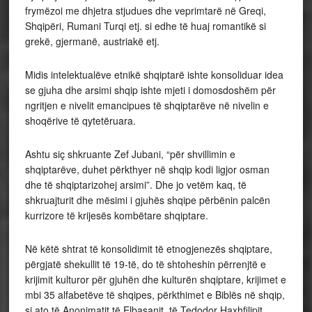
frymëzoi me dhjetra stjudues dhe veprimtarë në Greqi,
Shqipëri, Rumani Turqi etj. si edhe të huaj romantikë si
grekë, gjermanë, austriakë etj.
Midis intelektualëve etnikë shqiptarë ishte konsoliduar idea
se gjuha dhe arsimi shqip ishte mjeti i domosdoshëm për
ngritjen e nivelit emancipues të shqiptarëve në nivelin e
shoqërive të qytetëruara.
Ashtu siç shkruante Zef Jubani, “për shvillimin e
shqiptarëve, duhet përkthyer në shqip kodi ligjor osman
dhe të shqiptarizohej arsimi”. Dhe jo vetëm kaq, të
shkruajturit dhe mësimi i gjuhës shqipe përbënin palcën
kurrizore të krijesës kombëtare shqiptare.
Në këtë shtrat të konsolidimit të etnogjenezës shqiptare,
përgjatë shekullit të 19-të, do të shtoheshin përrenjtë e
krijimit kulturor për gjuhën dhe kulturën shqiptare, krijimet e
mbi 35 alfabetëve të shqipes, përkthimet e Biblës në shqip,
si ato të Anonimatit të Elbasanit, të Tedodor Haxhfilipit