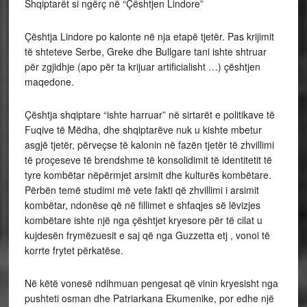
Shqiptarët si ngërç në “Çështjen Lindore”
Çështja Lindore po kalonte në nja etapë tjetër. Pas krijimit
të shteteve Serbe, Greke dhe Bullgare tani ishte shtruar
për zgjidhje (apo për ta krijuar artificialisht …) çështjen
maqedone.
Çështja shqiptare “ishte harruar” në sirtarët e politikave të
Fuqive të Mëdha, dhe shqiptarëve nuk u kishte mbetur
asgjë tjetër, përveçse të kalonin në fazën tjetër të zhvillimi
të proçeseve të brendshme të konsolidimit të identitetit të
tyre kombëtar nëpërmjet arsimit dhe kulturës kombëtare.
Përbën temë studimi më vete fakti që zhvillimi i arsimit
kombëtar, ndonëse që në fillimet e shfaqjes së lëvizjes
kombëtare ishte një nga çështjet kryesore për të cilat u
kujdesën frymëzuesit e saj që nga Guzzetta etj , vonoi të
korrte frytet përkatëse.
Në këtë vonesë ndihmuan pengesat që vinin kryesisht nga
pushteti osman dhe Patriarkana Ekumenike, por edhe një