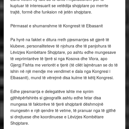
kuptuar të interesuarit se vetëdija shqiptare po merrte
trajtë, formë dhe funksion në jetën shqiptare.
Përmasat e shumanshme të Kongresit të Elbasanit
Pa hyrë na faktet e ditura rreth pjesmarrjes së gjerë të
klubeve, personaliteteve të njohura dhe të panjohura të
Lëvizjes Kombëtare Shqiptare, po ashtu edhe mungesave
të veprimtarëve të tjerë si nga Kosova dhe Vlora, apo
Gjergj Fishta me veriorët e tjerë (të cilët lajmëruan se do të
ishin në një mendje me vendimet e dala nga Kongresi i
Elbasanit), mund të vërejmë disa kulme të këtij Kongresi.
Edhe pjesmarrja e delegatëve ishte me synim
gjithëpërfshirës si gjeografik ashtu edhe fetar disa
mungesa të faktorëve të tjerë shqiptarë dëshmojnë
mungesën e një qendre të vetme, të pranuar nga të gjithë
si drejtuese dhe koordinuese e Lëvizjes Kombëtare
Shqiptare.