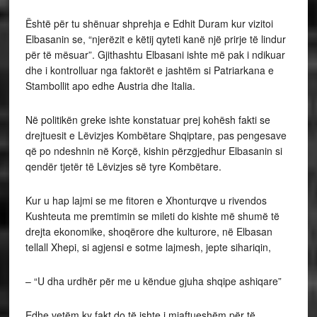
Është për tu shënuar shprehja e Edhit Duram kur vizitoi
Elbasanin se, “njerëzit e këtij qyteti kanë një prirje të lindur
për të mësuar”. Gjithashtu Elbasani ishte më pak i ndikuar
dhe i kontrolluar nga faktorët e jashtëm si Patriarkana e
Stambollit apo edhe Austria dhe Italia.
Në politikën greke ishte konstatuar prej kohësh fakti se
drejtuesit e Lëvizjes Kombëtare Shqiptare, pas pengesave
që po ndeshnin në Korçë, kishin përzgjedhur Elbasanin si
qendër tjetër të Lëvizjes së tyre Kombëtare.
Kur u hap lajmi se me fitoren e Xhonturqve u rivendos
Kushteuta me premtimin se mileti do kishte më shumë të
drejta ekonomike, shoqërore dhe kulturore, në Elbasan
tellall Xhepi, si agjensi e sotme lajmesh, jepte sihariqin,
– “U dha urdhër për me u këndue gjuha shqipe ashiqare”
Edhe vetëm ky fakt do të ishte i mjaftueshëm për të