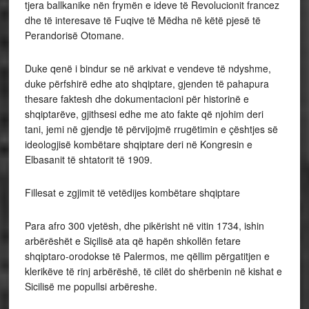
tjera ballkanike nën frymën e ideve të Revolucionit francez
dhe të interesave të Fuqive të Mëdha në këtë pjesë të
Perandorisë Otomane.
Duke qenë i bindur se në arkivat e vendeve të ndyshme,
duke përfshirë edhe ato shqiptare, gjenden të pahapura
thesare faktesh dhe dokumentacioni për historinë e
shqiptarëve, gjithsesi edhe me ato fakte që njohim deri
tani, jemi në gjendje të përvijojmë rrugëtimin e çështjes së
ideologjisë kombëtare shqiptare deri në Kongresin e
Elbasanit të shtatorit të 1909.
Fillesat e zgjimit të vetëdijes kombëtare shqiptare
Para afro 300 vjetësh, dhe pikërisht në vitin 1734, ishin
arbërëshët e Siçilisë ata që hapën shkollën fetare
shqiptaro-orodokse të Palermos, me qëllim përgatitjen e
klerikëve të rinj arbërëshë, të cilët do shërbenin në kishat e
Sicilisë me popullsi arbëreshe.