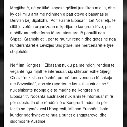
Megjithatë, në politikë, shpesh qëllimi justifikon mjetin, dhe
ky qëllimi u arrit me ndihmën e patriotëve elbasanas si
Dervish bej Biçakxhiu, Aqif Pashë Elbasani, Lef Nosi etj., të
cilët jo vetëm organizuan mikpritjen e kongresistëve, por
mobilizuan edhe forca të armatosuara të popullit nga
Shpati, Gramshi etj., për të raujtur rendin dhe qetësinë nga
kundërshtarët e Lëvizjes Shqiptare, me mercenarët e tyre
shqipfolës.
Në fillim Kongresi i Elbasanit nuk u pa me ndonj rëndësi të
veçantë nga mjaft të interesuar, siç shkruan edhe Gjergj
Qiriazi “nuk kisha dëshirë, por në fund vendosa të shkoja
me Sevastinë”, apo siç raportonte konsulli austriak se “…
nuk shikonte ndonjë gjë të madhe në Kongresin e
Elbasanit”. Ndoshta austriakët nuk ishin të informuar mirë
për substratin dhe rëndësinë e Kongresit, ndoshta për
faktin se frymëzuesi i Kongresit, Mit’had Frashëri, ishte
kundër ndërhyrjeve të huaja punët e shqiptarëve, dhe
sidomos të Austrisë.