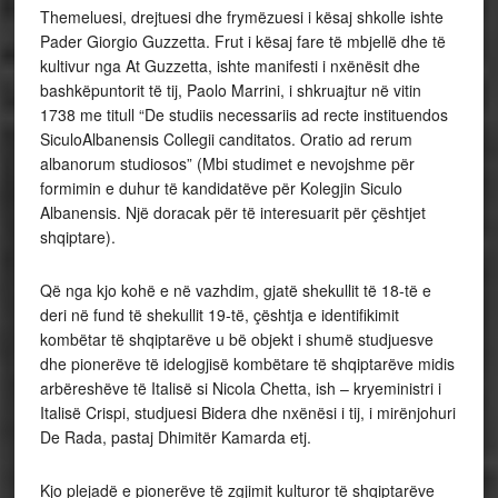
Themeluesi, drejtuesi dhe frymëzuesi i kësaj shkolle ishte
Pader Giorgio Guzzetta. Frut i kësaj fare të mbjellë dhe të
kultivur nga At Guzzetta, ishte manifesti i nxënësit dhe
bashkëpuntorit të tij, Paolo Marrini, i shkruajtur në vitin
1738 me titull “De studiis necessariis ad recte instituendos
SiculoAlbanensis Collegii canditatos. Oratio ad rerum
albanorum studiosos” (Mbi studimet e nevojshme për
formimin e duhur të kandidatëve për Kolegjin Siculo
Albanensis. Një doracak për të interesuarit për çështjet
shqiptare).
Që nga kjo kohë e në vazhdim, gjatë shekullit të 18-të e
deri në fund të shekullit 19-të, çështja e identifikimit
kombëtar të shqiptarëve u bë objekt i shumë studjuesve
dhe pionerëve të idelogjisë kombëtare të shqiptarëve midis
arbëreshëve të Italisë si Nicola Chetta, ish – kryeministri i
Italisë Crispi, studjuesi Bidera dhe nxënësi i tij, i mirënjohuri
De Rada, pastaj Dhimitër Kamarda etj.
Kjo plejadë e pionerëve të zgjimit kulturor të shqiptarëve