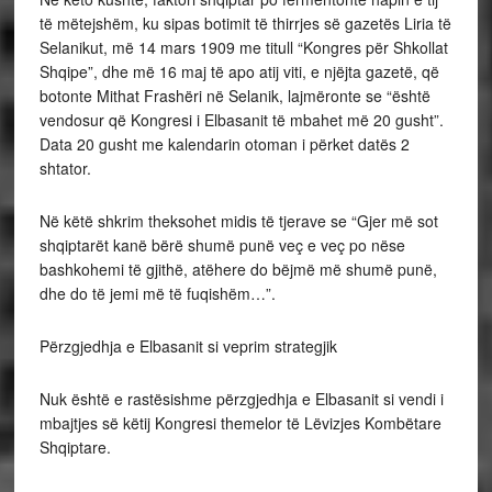
të mëtejshëm, ku sipas botimit të thirrjes së gazetës Liria të
Selanikut, më 14 mars 1909 me titull “Kongres për Shkollat
Shqipe”, dhe më 16 maj të apo atij viti, e njëjta gazetë, që
botonte Mithat Frashëri në Selanik, lajmëronte se “është
vendosur që Kongresi i Elbasanit të mbahet më 20 gusht”.
Data 20 gusht me kalendarin otoman i përket datës 2
shtator.
Në këtë shkrim theksohet midis të tjerave se “Gjer më sot
shqiptarët kanë bërë shumë punë veç e veç po nëse
bashkohemi të gjithë, atëhere do bëjmë më shumë punë,
dhe do të jemi më të fuqishëm…”.
Përzgjedhja e Elbasanit si veprim strategjik
Nuk është e rastësishme përzgjedhja e Elbasanit si vendi i
mbajtjes së këtij Kongresi themelor të Lëvizjes Kombëtare
Shqiptare.