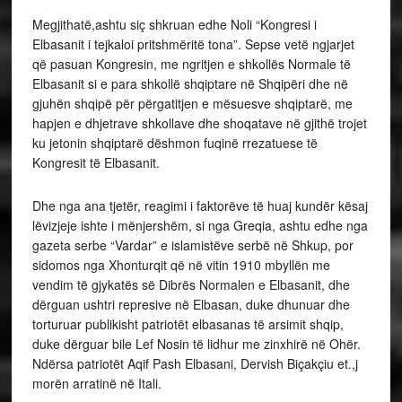
Megjithatë,ashtu siç shkruan edhe Noli “Kongresi i
Elbasanit i tejkaloi pritshmëritë tona”. Sepse vetë ngjarjet
që pasuan Kongresin, me ngritjen e shkollës Normale të
Elbasanit si e para shkollë shqiptare në Shqipëri dhe në
gjuhën shqipë për përgatitjen e mësuesve shqiptarë, me
hapjen e dhjetrave shkollave dhe shoqatave në gjithë trojet
ku jetonin shqiptarë dëshmon fuqinë rrezatuese të
Kongresit të Elbasanit.
Dhe nga ana tjetër, reagimi i faktorëve të huaj kundër kësaj
lëvizjeje ishte i mënjershëm, si nga Greqia, ashtu edhe nga
gazeta serbe “Vardar” e islamistëve serbë në Shkup, por
sidomos nga Xhonturqit që në vitin 1910 mbyllën me
vendim të gjykatës së Dibrës Normalen e Elbasanit, dhe
dërguan ushtri represive në Elbasan, duke dhunuar dhe
torturuar publikisht patriotët elbasanas të arsimit shqip,
duke dërguar bile Lef Nosin të lidhur me zinxhirë në Ohër.
Ndërsa patriotët Aqif Pash Elbasani, Dervish Biçakçiu et.,j
morën arratinë në Itali.