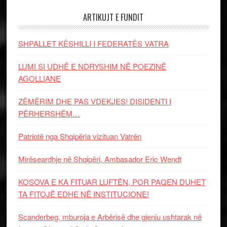
ARTIKUJT E FUNDIT
SHPALLET KËSHILLI I FEDERATËS VATRA
LUMI SI UDHË E NDRYSHIM NË POEZINË
AGOLLIANE
ZËMËRIM DHE PAS VDEKJES! DISIDENTI I
PËRHERSHËM…
Patriotë nga Shqipëria vizituan Vatrën
Mirëseardhje në Shqipëri, Ambasador Eric Wendt
KOSOVA E KA FITUAR LUFTËN, POR PAQEN DUHET
TA FITOJË EDHE NË INSTITUCIONE!
Scanderbeg, mburoja e Arbërisë dhe gjeniu ushtarak në