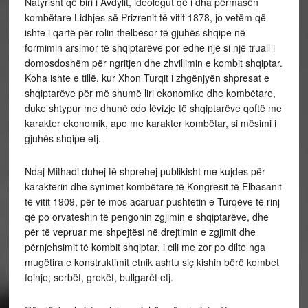
Natyrisht që biri i Avdylit, ideologut që i dha përmasën
kombëtare Lidhjes së Prizrenit të vitit 1878, jo vetëm që
ishte i qartë për rolin thelbësor të gjuhës shqipe në
formimin arsimor të shqiptarëve por edhe një si një truall i
domosdoshëm për ngritjen dhe zhvillimin e kombit shqiptar.
Koha ishte e tillë, kur Xhon Turqit i zhgënjyën shpresat e
shqiptarëve për më shumë liri ekonomike dhe kombëtare,
duke shtypur me dhunë cdo lëvizje të shqiptarëve qoftë me
karakter ekonomik, apo me karakter kombëtar, si mësimi i
gjuhës shqipe etj.
Ndaj Mithadi duhej të shprehej publikisht me kujdes për
karakterin dhe synimet kombëtare të Kongresit të Elbasanit
të vitit 1909, për të mos acaruar pushtetin e Turqëve të rinj
që po orvateshin të pengonin zgjimin e shqiptarëve, dhe
për të vepruar me shpejtësi në drejtimin e zgjimit dhe
përnjehsimit të kombit shqiptar, i cili me zor po dilte nga
mugëtira e konstruktimit etnik ashtu siç kishin bërë kombet
fqinje; serbët, grekët, bullgarët etj.