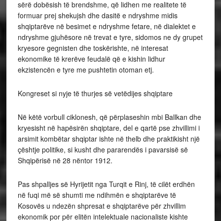
sërë dobësish të brendshme, që lidhen me realitete të
formuar prej shekujsh dhe dasitë e ndryshme midis
shqiptarëve në besimet e ndryshme fetare, në dialektet e
ndryshme gjuhësore në trevat e tyre, sidomos ne dy grupet
kryesore gegnisten dhe toskërishte, në interesat
ekonomike të krerëve feudalë që e kishin lidhur
ekzistencën e tyre me pushtetin otoman etj.
Kongreset si nyje të thurjes së vetëdijes shqiptare
Në këtë vorbull ciklonesh, që përplaseshin mbi Ballkan dhe
kryesisht në hapësirën shqiptare, del e qartë pse zhvillimi i
arsimit kombëtar shqiptar ishte në thelb dhe praktikisht një
çështje politike, si kusht dhe pararendës i pavarsisë së
Shqipërisë në 28 nëntor 1912.
Pas shpalljes së Hyrijetit nga Turqit e Rinj, të cilët erdhën
në fuqi më së shumti me ndihmën e shqiptarëve të
Kosovës u ndezën shpresat e shqiptarëve për zhvillim
ekonomik por për elitën intelektuale nacionaliste kishte