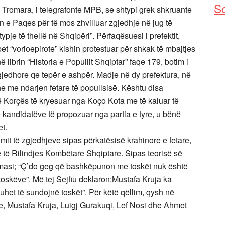
So
lë Tromara, i telegrafonte MPB, se shtypi grek shkruante
n e Paqes për të mos zhvilluar zgjedhje në jug të
pje të thellë në Shqipëri”. Përfaqësuesi i prefektit,
et “vorioepirote” kishin protestuar për shkak të mbajtjes
ë librin “Historia e Popullit Shqiptar” faqe 179, botim i
edhore qe tepër e ashpër. Madje në dy prefektura, në
e me ndarjen fetare të popullsisë. Kështu disa
të Korçës të kryesuar nga Koço Kota me të kaluar të
e kandidatëve të propozuar nga partia e tyre, u bënë
et.
mit të zgjedhjeve sipas përkatësisë krahinore e fetare,
 të Rilindjes Kombëtare Shqiptare. Sipas teorisë së
amasi; “Ç’do geg që bashkëpunon me toskët nuk është
toskëve”. Më tej Sejfiu deklaron:Mustafa Kruja ka
het të sundojnë toskët”. Për këtë qëllim, qysh në
, Mustafa Kruja, Luigj Gurakuqi, Lef Nosi dhe Ahmet