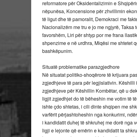
reformatore për Oksidentalizimin e Shqipëri
nëpunësa, Koncensione për zhvillimin ekono
të ligut dhe të pamoralit, Demokraci me fakte
Nacionalizëm me tru e jo me ngjyrë, Taksa t
favorshëm, Liri për shtyp por me frana llasti
shpenzime e në urdhra, Miqësi me shtetet që 
bashkëpunim.
Situatë problematike parazgjedhore
Në situatat politiko-shoqërore të krijuara pa
zgjedhjeve të para për legjislativin. Këshilli
zgjedhjeve për Këshillin Kombëtar, që u dek
ligjit zgjedhjet do të bëheshin me votim të 
ishte çdo shtetas, i cili dinte shqipen me sh
varfërit përjashtoheshin nga konkurimi, ndër
i kandidatit duhej të shkruhej me dorë nga 
ligji e lejonte që emërin e kandidatit ta shk