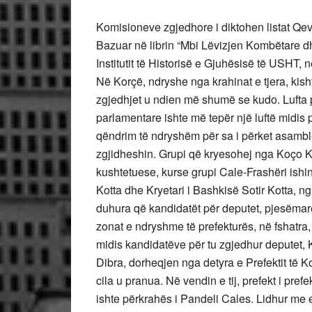
Komisioneve zgjedhore i diktohen listat Qev
Bazuar në librin “Mbi Lëvizjen Kombëtare d
Institutit të Historisë e Gjuhësisë të USHT, n
Në Korçë, ndryshe nga krahinat e tjera, kishte
zgjedhjet u ndien më shumë se kudo. Lufta p
parlamentare ishte më tepër një luftë midis pe
qëndrim të ndryshëm për sa i përket asamble
zgjidheshin. Grupi që kryesohej nga Koço 
kushtetuese, kurse grupi Cale-Frashëri ishi
Kotta dhe Kryetari i Bashkisë Sotir Kotta, 
duhura që kandidatët për deputet, pjesëmarë
zonat e ndryshme të prefekturës, në fshatra
midis kandidatëve për tu zgjedhur deputet, 
Dibra, dorheqjen nga detyra e Prefektit të K
cila u pranua. Në vendin e tij, prefekt i pre
ishte përkrahës i Pandeli Cales. Lidhur me 