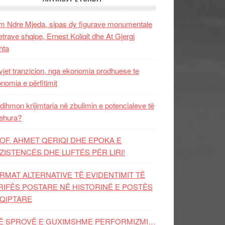
 Ndre Mjeda, sipas dy figurave monumentale
letrave shqipe, Ernest Koliqit dhe At Gjergj
hta
vjet tranzicion, nga ekonomia prodhuese te
nomia e përfitimit
dihmon krijimtaria në zbulimin e potencialeve të
ehura?
OF. AHMET QERIQI DHE EPOKA E
ZISTENCЁS DHE LUFTЁS PЁR LIRI!
RMAT ALTERNATIVE TË EVIDENTIMIT TË
RIFËS POSTARE NË HISTORINË E POSTËS
QIPTARE
Ë SPROVË E GUXIMSHME PERFORMIZMI…