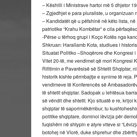
– Këshilli i Ministrave hartoi më 5 dhjetor 1
– Zgjedhjet e para pluraliste, u organizuan 
– Kandidatët që u pëfshinë në këto lista, n
patriotike “Krahu Kombëtar” e cila përfaqës
-Përse u tërhoq grupi i Koço Kotës nga kand
Shkruan: Harallamb Kota, studiues i historis
Situatat Politiko –Shoqërore dhe Kongresi 
Vitet 20-të, me vendimet që mori Kongresi
Rifitimin e Pavarësisë së Shtetit Shqiptar, ni
historik kishte përmbajtje e synime të reja
vendimeve të Konferencës së Ambasadorëve
të shtetit shqiptar. Sadopak u lehtësua bar
së vëndit dhe shtetit. Kjo situatë e re, krijoi 
shqiptar të saporimëkëmbur, tu kushtohesh
politike shqiptare, dominoi lëvizja për demok
fuqishëm në shtypin e atyre viteve si “Lëvi
botohej në Vlorë, duke shprehur dhe zbërthy