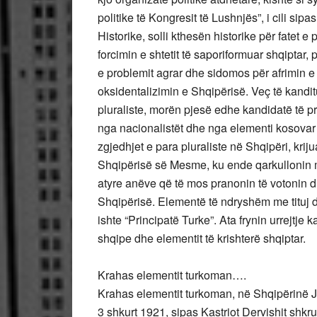
politike të Kongresit të Lushnjës”, i cili s
Historike, solli kthesën historike për fatet e
forcimin e shtetit të saporiformuar shqiptar, 
e problemit agrar dhe sidomos për afrimin e
oksidentalizimin e Shqipërisë. Veç të kandi
pluraliste, morën pjesë edhe kandidatë të 
nga nacionalistët dhe nga elementi kosovar 
zgjedhjet e para pluraliste në Shqipëri, kri
Shqipërisë së Mesme, ku ende qarkullonin mj
atyre anëve që të mos pranonin të votonin d
Shqipërisë. Elementë të ndryshëm me tituj 
ishte “Principatë Turke”. Ata frynin urrejtje 
shqipe dhe elementit të krishterë shqiptar.
Krahas elementit turkoman….
Krahas elementit turkoman, në Shqipërinë J
3 shkurt 1921, sipas Kastriot Dervishit shkrua