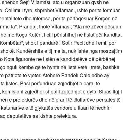
a shënon Sejfi Vllamasi, ato u organizuan qysh në
 Qëllimi i tyre, shprehet Vllamasi, ishte për të formuar
entalitete dhe interesa, për ta përfaqësuar Korçën në
hur me ta”. Prandaj, thotë Vllamasi; “Ata më zëvëndësuan
 me Koço Kotën, i cili përfshihej në listat për kanditat
t Kombëtar”, shok i pandarë i Sotir Pecit dhe i emi, por
shokë. Kundërshtia e tij me ta, nuk ishte nga mospajtim
ço Kota figuronte në listën e kandidatëve që përbëhej
o nguli këmbë që të hynte në listë vetë i tretë, bashkë
e patriotë të vjetër. Atëherë Pandeli Cale edhe ay
ta listës. Pasi përfunduan zgjedhjet e para, të
 komisioni zgjedhor shpalli zgjedhjet e dyta. Sipas ligjit
nën e prefekturës dhe në prani të titullarëve përkatës të
ë katunarive e të gjykatës vendore u ftuan të hedhin
 aq deputetëve sa kishte prefektura.