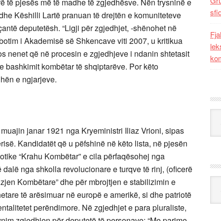
Gr
lirë të pjesës më të madhe të zgjedhësve. Nën trysninë e
sfi
dhe Këshilli Lartë pranuan të drejtën e komuniteteve
eçantë deputetësh. “Ligji për zgjedhjet, -shënohet në
Fja
, botim i Akademisë së Shkencave viti 2007, u kritikua
lek
os nenet që në procesin e zgjedhjeve i ndanin shtetasit
kom
te bashkimit kombëtar të shqiptarëve. Por këto
dhën e ngjarjeve.
Kat
 muajin janar 1921 nga Kryeministri Iliaz Vrioni, sipas
ërisë. Kandidatët që u pëfshinë në këto lista, në pjesën
iotike “Krahu Kombëtar” e cila përfaqësohej nga
 dalë nga shkolla revolucionare e turqve të rinj, (oficerë
vizjen Kombëtare” dhe për mbrojtjen e stabilizimin e
Ark
tdhetare të arësimuar në europë e amerikë, si dhe patriotë
ntalitetet perëndimore. Në zgjedhjet e para pluraliste,
 synim zgjedhjen për deputetë të personave: “Me parime