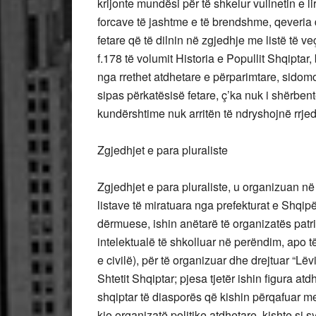
krijonte mundësi për të shkelur vullnetin e 
forcave të jashtme e të brendshme, qeveria 
fetare që të dilnin në zgjedhje me listë të v
f.178 të volumit Historia e Popullit Shqiptar
nga rrethet atdhetare e përparimtare, sidom
sipas përkatësisë fetare, ç’ka nuk i shërben
kundërshtime nuk arritën të ndryshojnë rrje
Zgjedhjet e para pluraliste
Zgjedhjet e para pluraliste, u organizuan në
listave të miratuara nga prefekturat e Shqip
dërmuese, ishin anëtarë të organizatës patr
intelektualë të shkolluar në perëndim, apo të
e civilë), për të organizuar dhe drejtuar “Lë
Shtetit Shqiptar; pjesa tjetër ishin figura a
shqiptar të diasporës që kishin përqafuar me
kjo organizatë politike atdhetare, kishte si