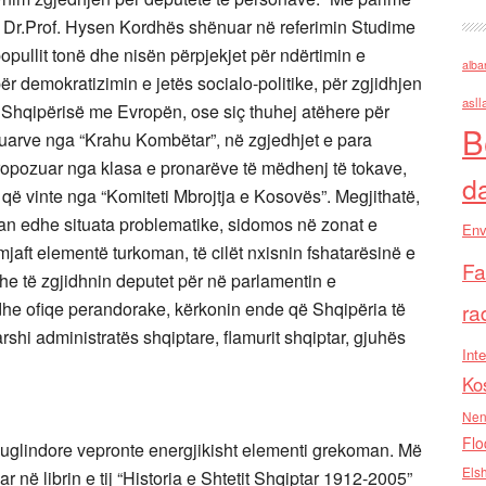
ipas Dr.Prof. Hysen Kordhës shënuar në referimin Studime
 popullit tonë dhe nisën përpjekjet për ndërtimin e
alba
për demokratizimin e jetës socialo-politike, për zgjidhjen
asll
 Shqipërisë me Evropën, ose siç thuhej atëhere për
B
tuarve nga “Krahu Kombëtar”, në zgjedhjet e para
propozuar nga klasa e pronarëve të mëdhenj të tokave,
d
që vinte nga “Komiteti Mbrojtja e Kosovës”. Megjithatë,
juan edhe situata problematike, sidomos në zonat e
Env
aft elementë turkoman, të cilët nxisnin fshatarësinë e
Fa
he të zgjidhnin deputet për në parlamentin e
dhe ofiqe perandorake, kërkonin ende që Shqipëria të
ra
karshi administratës shqiptare, flamurit shqiptar, gjuhës
Inte
Ko
Nen
Flo
uglindore vepronte energjikisht elementi grekoman. Më
Els
r në librin e tij “Historia e Shtetit Shqiptar 1912-2005”