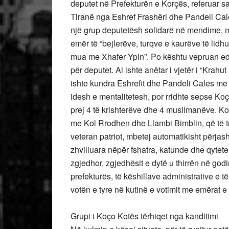
deputet në Prefekturën e Korçës, referuar s
Tiranë nga Eshref Frashëri dhe Pandeli Cale.
një grup deputetësh solidarë në mendime, m
emër të “bejlerëve, turqve e kaurëve të lid
mua me Xhafer Ypin”. Po kështu vepruan edhe
për deputet. Ai ishte anëtar i vjetër i “Krahu
ishte kundra Eshrefit dhe Pandeli Cales me 
idesh e mentalitetesh, por rridhte sepse Ko
prej 4 të krishterëve dhe 4 muslimanëve. Koç
me Kol Rrodhen dhe Llambi Bimblin, që të tr
veteran patriot, mbetej automatikisht përjash
zhvilluara nëpër fshatra, katunde dhe qytete,
zgjedhor, zgjedhësit e dytë u thirrën në godi
prefekturës, të këshillave administrative e t
votën e tyre në kutinë e votimit me emërat e
Grupi i Koço Kotës tërhiqet nga kanditimi