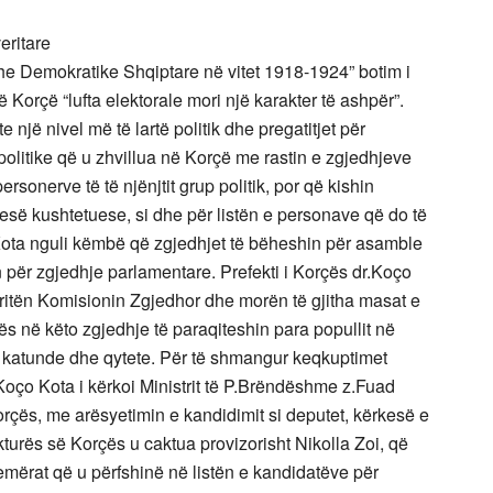
eritare
he Demokratike Shqiptare në vitet 1918-1924” botim i
ë Korçë “lufta elektorale mori një karakter të ashpër”.
 një nivel më të lartë politik dhe pregatitjet për
olitike që u zhvillua në Korçë me rastin e zgjedhjeve
rsonerve të të njënjtit grup politik, por që kishin
së kushtetuese, si dhe për listën e personave që do të
Kota nguli këmbë që zgjedhjet të bëheshin për asamble
n për zgjedhje parlamentare. Prefekti i Korçës dr.Koço
ngritën Komisionin Zgjedhor dhe morën të gjitha masat e
s në këto zgjedhje të paraqiteshin para popullit në
, katunde dhe qytete. Për të shmangur keqkuptimet
Koço Kota i kërkoi Ministrit të P.Brëndëshme z.Fuad
orçës, me arësyetimin e kandidimit si deputet, kërkesë e
fekturës së Korçës u caktua provizorisht Nikolla Zoi, që
emërat që u përfshinë në listën e kandidatëve për