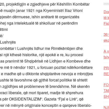
920, projektligjin e zgjedhjeve për Këshillin Kombëtar
në muajin janar 1921 nga Kryeministri Iliaz Vrioni
Dom
ë pjesën dërmuese, ishin anëtarë të organizatës
të 
ohej nga intelektualë të shkolluar në perëndim
Fis
itimi
36 
ë/
eko
i Lushnjës
 Kombëtar i Lushnjës lidhur me Rimëkëmbjen dhe
A n
si një kthesë historike, një epokë e re, ku procesi
fsh
. Pas pranimit të Shqipërisë në Lidhjen e Kombeve dhe
 më 9 nëndor 1921, u forcuan pozitat ndërkombëtare
PR
ra e madhe që u diktonte shqiptarëve nevoja e mbrojtjes
RE
kushte të favorshme që gjithë forcat politike të shtetit
FO
in zgjidhjes së problemeve të brendshme. Në skenën
TA
raci liberale, që mori tiparet, madje të shprehura
SH
zja për OKSIDENTALIZIM”. Gazeta “Fjal e Lirë”, që
er në mënyrë origjinale konceptin e qarqeve liberalo-
NJ