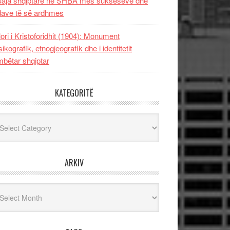
uaja shqiptare në SHBA mes sukseseve dhe
dave të së ardhmes
lori i Kristoforidhit (1904): Monument
sikografik, etnogjeografik dhe i identitetit
bëtar shqiptar
KATEGORITË
egoritë
ARKIV
iv