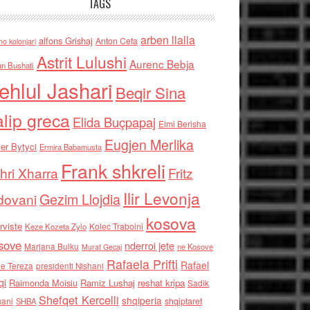
TAGS
arben llalla
alfons Grishaj
Anton Cefa
no kolonjari
Astrit Lulushi
Aurenc Bebja
an Bushati
ehlul Jashari
Beqir Sina
alip greca
Elida Buçpapaj
Elmi Berisha
Eugjen Merlika
er Bytyci
Ermira Babamusta
Frank shkreli
hri Xharra
Fritz
Ilir Levonja
Gezim Llojdia
dovani
kosova
rviste
Kolec Traboini
Keze Kozeta Zylo
sove
nderroi jete
Marjana Bulku
ne Kosove
Murat Gecaj
Rafaela Prifti
Rafael
e Tereza
presidenti Nishani
qi
Raimonda Moisiu
Ramiz Lushaj
reshat kripa
Sadik
Shefqet Kercelli
shqiperia
hani
shqiptaret
SHBA