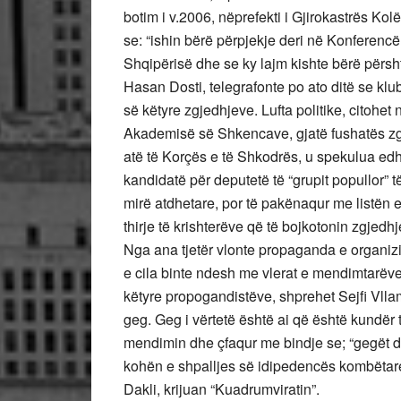
botim i v.2006, nëprefekti i Gjirokastrës Ko
se: “ishin bërë përpjekje deri në Konferencë
Shqipërisë dhe se ky lajm kishte bërë përshty
Hasan Dosti, telegrafonte po ato ditë se klub
së këtyre zgjedhjeve. Lufta politike, citohet n
Akademisë së Shkencave, gjatë fushatës zgj
atë të Korçës e të Shkodrës, u spekulua edh
kandidatë për deputetë të “grupit popullor” 
mirë atdhetare, por të pakënaqur me listën 
thirje të krishterëve që të bojkotonin zgjedhj
Nga ana tjetër vlonte propaganda e organizi
e cila binte ndesh me vlerat e mendimtarëve
këtyre propogandistëve, shprehet Sejfi Vll
geg. Geg i vërtetë është ai që është kundër 
mendimin dhe çfaqur me bindje se; “gegët du
kohën e shpalljes së idipedencës kombëtare
Dakli, krijuan “Kuadrumviratin”.