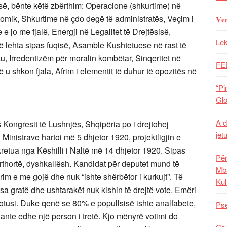
së, bënte këtë zbërthim: Operacione (shkurtime) në
mik, Shkurtime në çdo degë të administratës, Veçim i
𝐕𝐞
 e jo me fjalë, Energji në Legalitet të Drejtësisë,
Lek
ë lehta sipas fuqisë, Asamble Kushtetuese në rast të
ku, Irredentizëm për moralin kombëtar, Sinqeritet në
FE
u shkon fjala, Afrim i elementit të duhur të opozitës në
“Pi
Glo
A d
s Kongresit të Lushnjës, Shqipëria po i drejtohej
jet
 i Ministrave hartoi më 5 dhjetor 1920, projektligjin e
retua nga Këshilli i Naltë më 14 dhjetor 1920. Sipas
Për
tërthortë, dyshkallësh. Kandidat për deputet mund të
Mba
krim e me gojë dhe nuk “ishte shërbëtor i kurkujt”. Të
Kul
sa gratë dhe ushtarakët nuk kishin të drejtë vote. Emëri
votusi. Duke qenë se 80% e popullsisë ishte analfabete,
Pse
ruante edhe një person i tretë. Kjo mënyrë votimi do