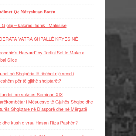
𝐝𝐢𝐦𝐞𝐭 𝐐𝐞̈ 𝐍𝐝𝐫𝐲𝐬𝐡𝐮𝐚𝐧 𝐁𝐨𝐭𝐞̈𝐧
 Gjolaj – kalorësi fisnik i Malësisë
DERATA VATRA SHPALLË KRYESINË
nocchio’s Harvard” by Tertini Set to Make a
bal Slice
uhet që Shqipëria të ribëhet një vend i
ueshëm për të gjithë shqiptarët?
fundoi me sukses Seminari XIX
rëkombëtar i Mësuesve të Gjuhës Shqipe dhe
turës Shqiptare në Diasporë dhe në Mërgatë
 dhe kush e vrau Hasan Riza Pashën?