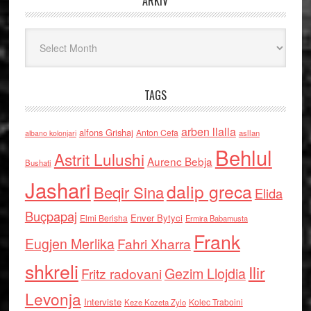
ARKIV
Arkiv
TAGS
arben llalla
alfons Grishaj
Anton Cefa
asllan
albano kolonjari
Behlul
Astrit Lulushi
Aurenc Bebja
Bushati
Jashari
dalip greca
Beqir Sina
Elida
Buçpapaj
Enver Bytyci
Elmi Berisha
Ermira Babamusta
Frank
Eugjen Merlika
Fahri Xharra
shkreli
Ilir
Gezim Llojdia
Fritz radovani
Levonja
Interviste
Kolec Traboini
Keze Kozeta Zylo