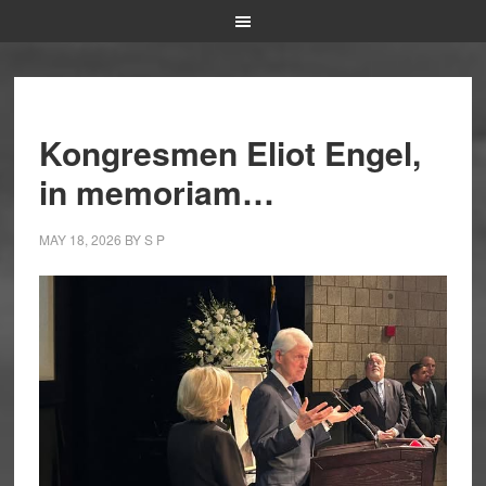
Kongresmen Eliot Engel,
in memoriam…
MAY 18, 2026
BY
S P