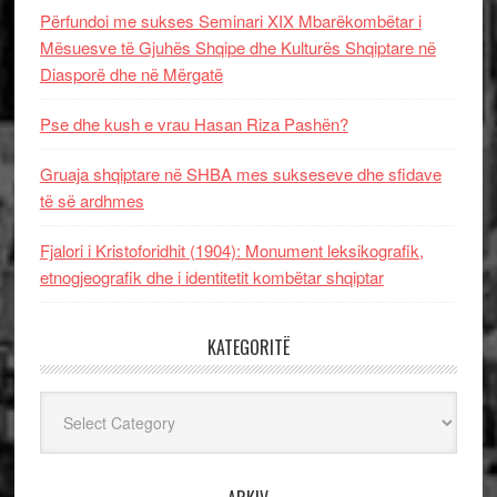
Përfundoi me sukses Seminari XIX Mbarëkombëtar i
Mësuesve të Gjuhës Shqipe dhe Kulturës Shqiptare në
Diasporë dhe në Mërgatë
Pse dhe kush e vrau Hasan Riza Pashën?
Gruaja shqiptare në SHBA mes sukseseve dhe sfidave
të së ardhmes
Fjalori i Kristoforidhit (1904): Monument leksikografik,
etnogjeografik dhe i identitetit kombëtar shqiptar
KATEGORITË
Kategoritë