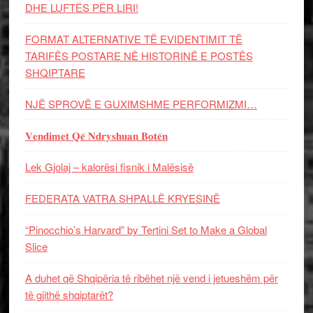
DHE LUFTЁS PЁR LIRI!
FORMAT ALTERNATIVE TË EVIDENTIMIT TË
TARIFËS POSTARE NË HISTORINË E POSTËS
SHQIPTARE
NJË SPROVË E GUXIMSHME PERFORMIZMI…
𝐕𝐞𝐧𝐝𝐢𝐦𝐞𝐭 𝐐𝐞̈ 𝐍𝐝𝐫𝐲𝐬𝐡𝐮𝐚𝐧 𝐁𝐨𝐭𝐞̈𝐧
Lek Gjolaj – kalorësi fisnik i Malësisë
FEDERATA VATRA SHPALLË KRYESINË
“Pinocchio’s Harvard” by Tertini Set to Make a Global
Slice
A duhet që Shqipëria të ribëhet një vend i jetueshëm për
të gjithë shqiptarët?