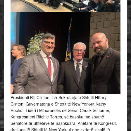
Presidenti Bill Clinton, ish-Sekretarja e Shtetit Hillary
Clinton, Guvernatorja e Shtetit të New York-ut Kathy
Hochul, Lideri i Minorancës në Senat Chuck Schumer,
Kongresmeni Ritchie Torres, së bashku me shumë
Senatorë të Shteteve të Bashkuara, Anëtarë të Kongresit,
drejtues të Shtetit të New York-ut dhe zyrtarë lokalë të