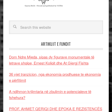
ARTIKUJT E FUNDIT
Dom Ndre Mjeda, sipas dy figurave monumentale të
letrave shqipe, Ernest Koliqit dhe At Gjergj Fishta
36 vjet tranzicion, nga ekonomia prodhuese te ekonomia
e përfitimit
A ndihmon krijimtaria në zbulimin e potencialeve të
fshehura?
PROF. AHMET QERIQI DHE EPOKA E REZISTENCЁS