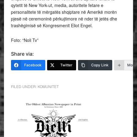
qytetit të New York-ut, media, autoritete fetare e
personalitete të mërgatës shqiptare në Amerikë morën
pjesë në ceremoninë përkujtimore në nder të jetës dhe
trashëgimisë së Kongresmenit Eliot Engel.
Foto: “Noli Tv”
Share via:
Facebook
Twitter
Copy Link
More
FILED UNDER:
KOMUNITET