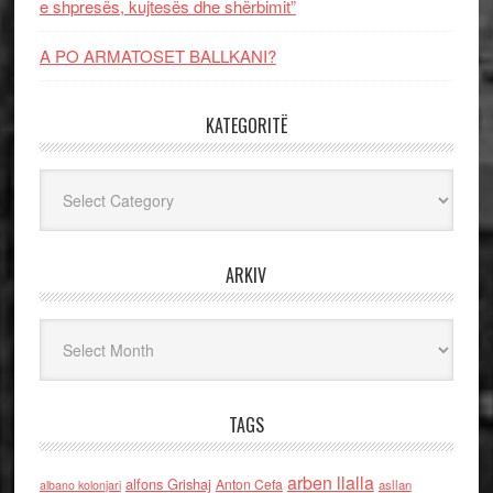
e shpresës, kujtesës dhe shërbimit”
A PO ARMATOSET BALLKANI?
KATEGORITË
Kategoritë
ARKIV
Arkiv
TAGS
arben llalla
alfons Grishaj
Anton Cefa
asllan
albano kolonjari