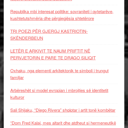
Republika mbi interesat politike: sovraniteti i qytetarëve,
kushtetutshmëria dhe përgjegjësia shtetërore
TRI POEZI PËR GJERGJ KASTRIOTIN-
SKËNDERBEUN
LETËR E ARKIVIT TE NAUM PRIFTIT NË
PERVJETORIN E PARE TE DRAGO SILIQIT
Oxhaku, nga elementi arkitektonik te simboli i trungut
familjar
Arbëreshët si model evropian i mbrojtjes së identitetit
kulturor
Sali Shijaku, “Diego Rivera” shqiptar i artit tonë kombëtar
“Dom Fred Kalaj, mes altarit dhe atdheut si hermeneutikë