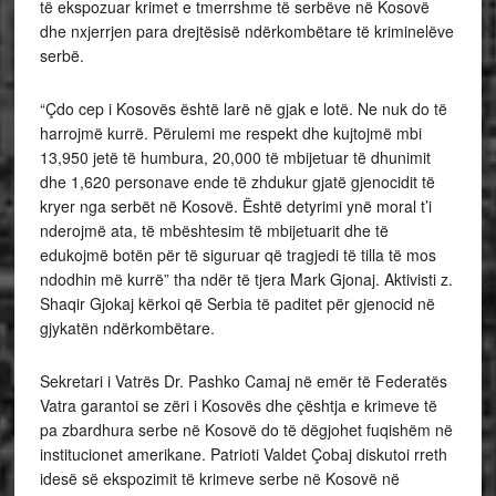
të ekspozuar krimet e tmerrshme të serbëve në Kosovë
dhe nxjerrjen para drejtësisë ndërkombëtare të kriminelëve
serbë.
“Çdo cep i Kosovës është larë në gjak e lotë. Ne nuk do të
harrojmë kurrë. Përulemi me respekt dhe kujtojmë mbi
13,950 jetë të humbura, 20,000 të mbijetuar të dhunimit
dhe 1,620 personave ende të zhdukur gjatë gjenocidit të
kryer nga serbët në Kosovë. Është detyrimi ynë moral t’i
nderojmë ata, të mbështesim të mbijetuarit dhe të
edukojmë botën për të siguruar që tragjedi të tilla të mos
ndodhin më kurrë” tha ndër të tjera Mark Gjonaj. Aktivisti z.
Shaqir Gjokaj kërkoi që Serbia të paditet për gjenocid në
gjykatën ndërkombëtare.
Sekretari i Vatrës Dr. Pashko Camaj në emër të Federatës
Vatra garantoi se zëri i Kosovës dhe çështja e krimeve të
pa zbardhura serbe në Kosovë do të dëgjohet fuqishëm në
institucionet amerikane. Patrioti Valdet Çobaj diskutoi rreth
idesë së ekspozimit të krimeve serbe në Kosovë në