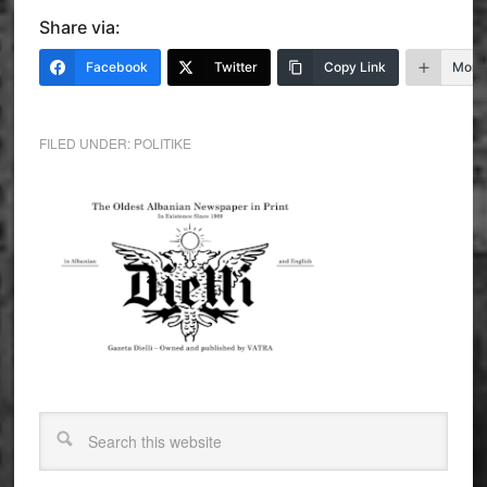
Share via:
Facebook
Twitter
Copy Link
More
FILED UNDER:
POLITIKE