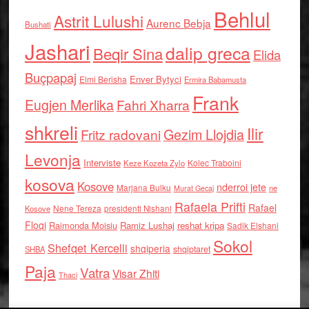
Behlul
Astrit Lulushi
Aurenc Bebja
Bushati
Jashari
dalip greca
Beqir Sina
Elida
Buçpapaj
Enver Bytyci
Elmi Berisha
Ermira Babamusta
Frank
Eugjen Merlika
Fahri Xharra
shkreli
Ilir
Gezim Llojdia
Fritz radovani
Levonja
Interviste
Kolec Traboini
Keze Kozeta Zylo
kosova
Kosove
nderroi jete
Marjana Bulku
ne
Murat Gecaj
Rafaela Prifti
Rafael
Nene Tereza
Kosove
presidenti Nishani
Floqi
Raimonda Moisiu
Ramiz Lushaj
reshat kripa
Sadik Elshani
Sokol
Shefqet Kercelli
shqiperia
shqiptaret
SHBA
Paja
Vatra
Visar Zhiti
Thaci