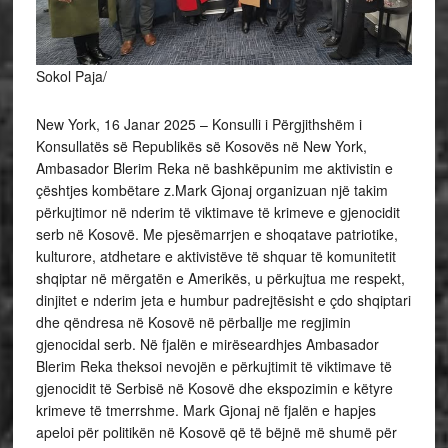
Sokol Paja/
New York, 16 Janar 2025 – Konsulli i Përgjithshëm i
Konsullatës së Republikës së Kosovës në New York,
Ambasador Blerim Reka në bashkëpunim me aktivistin e
çështjes kombëtare z.Mark Gjonaj organizuan një takim
përkujtimor në nderim të viktimave të krimeve e gjenocidit
serb në Kosovë. Me pjesëmarrjen e shoqatave patriotike,
kulturore, atdhetare e
aktivistëve të shquar të komunitetit
shqiptar në mërgatën e Amerikës, u përkujtua me respekt,
dinjitet e nderim jeta e humbur padrejtësisht e çdo shqiptari
dhe qëndresa në Kosovë në përballje me regjimin
gjenocidal serb. Në fjalën e mirëseardhjes Ambasador
Blerim Reka theksoi nevojën e përkujtimit të viktimave të
gjenocidit të Serbisë në Kosovë dhe ekspozimin e këtyre
krimeve të tmerrshme. Mark Gjonaj në fjalën e hapjes
apeloi për politikën në Kosovë që të bëjnë më shumë për