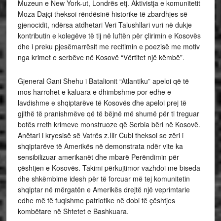
Muzeun e New York-ut, Londrës etj. Aktivistja e komunitetit
Moza Dajçi theksoi rëndësinë historike të zbardhjes së
gjenocidit, ndërsa atdhetari Veri Talushllari vuri në dukje
kontributin e kolegëve të tij në luftën për çlirimin e Kosovës
dhe i preku pjesëmarrësit me recitimin e poezisë me motiv
nga krimet e serbëve në Kosovë “Vërtitet një këmbë”.
Gjeneral Gani Shehu i Batalionit “Atlantiku” apeloi që të
mos harrohet e kaluara e dhimbshme por edhe e
lavdishme e shqiptarëve të Kosovës dhe apeloi prej të
gjithë të pranishmëve që të bëjnë më shumë për ti treguar
botës rreth krimeve monstruoze që Serbia bëri në Kosovë.
Anëtari i kryesisë së Vatrës z.Ilir Cubi theksoi se zëri i
shqiptarëve të Amerikës në demonstrata ndër vite ka
sensibilizuar amerikanët dhe mbarë Perëndimin për
çështjen e Kosovës. Takimi përkujtimor vazhdoi me biseda
dhe shkëmbime idesh për të forcuar më tej komunitetin
shqiptar në mërgatën e Amerikës drejtë një veprimtarie
edhe më të fuqishme patriotike në dobi të çështjes
kombëtare në Shtetet e Bashkuara.