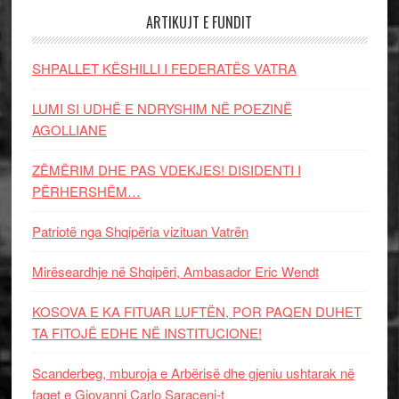
ARTIKUJT E FUNDIT
SHPALLET KËSHILLI I FEDERATËS VATRA
LUMI SI UDHË E NDRYSHIM NË POEZINË
AGOLLIANE
ZËMËRIM DHE PAS VDEKJES! DISIDENTI I
PËRHERSHËM…
Patriotë nga Shqipëria vizituan Vatrën
Mirëseardhje në Shqipëri, Ambasador Eric Wendt
KOSOVA E KA FITUAR LUFTËN, POR PAQEN DUHET
TA FITOJË EDHE NË INSTITUCIONE!
Scanderbeg, mburoja e Arbërisë dhe gjeniu ushtarak në
faqet e Giovanni Carlo Saraceni-t