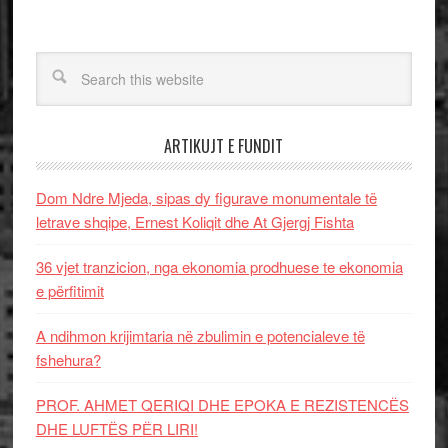
ARTIKUJT E FUNDIT
Dom Ndre Mjeda, sipas dy figurave monumentale të
letrave shqipe, Ernest Koliqit dhe At Gjergj Fishta
36 vjet tranzicion, nga ekonomia prodhuese te ekonomia
e përfitimit
A ndihmon krijimtaria në zbulimin e potencialeve të
fshehura?
PROF. AHMET QERIQI DHE EPOKA E REZISTENCЁS
DHE LUFTЁS PЁR LIRI!