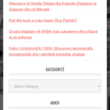
Mësuesve të Gjuhës Shqipe dhe Kulturës Shqiptare në
Diasporë dhe në Mërgatë
Pse dhe kush e vrau Hasan Riza Pashën?
Gruaja shqiptare në SHBA mes sukseseve dhe sfidave
të së ardhmes
Fjalori i Kristoforidhit (1904): Monument leksikografik,
etnogjeografik dhe i identitetit kombëtar shqiptar
KATEGORITË
Kategoritë
ARKIV