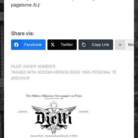
pagjeturve./b.j/
Share via:
Facebook
Twitter
Copy Link
More
FILED UNDER:
KOMENTE
TAGGED WITH:
KOSOVA KËRKON ENDE 1660
,
PERSONA
,
TË
ZHDUKUR