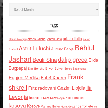
Arkiv
TAGS
arben llalla
alfons Grishaj
Anton Cefa
asllan
albano kolonjari
Behlul
Astrit Lulushi
Aurenc Bebja
Bushati
Jashari
dalip greca
Beqir Sina
Elida
Buçpapaj
Enver Bytyci
Elmi Berisha
Ermira Babamusta
Frank
Eugjen Merlika
Fahri Xharra
shkreli
Ilir
Gezim Llojdia
Fritz radovani
Levonja
Interviste
Kolec Traboini
Keze Kozeta Zylo
kosova
Kosove
nderroi jete
Marjana Bulku
ne
Murat Gecaj