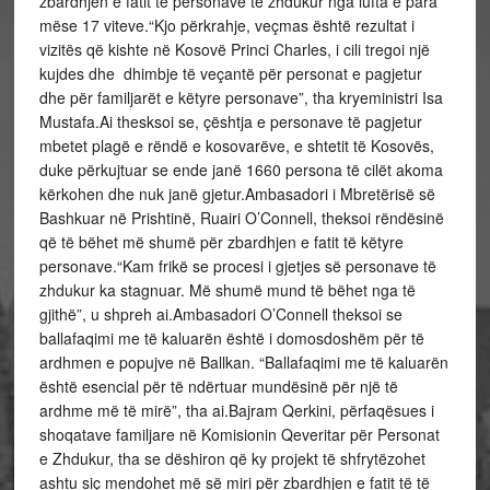
zbardhjen e fatit të personave të zhdukur nga lufta e para
mëse 17 viteve.“Kjo përkrahje, veçmas është rezultat i
vizitës që kishte në Kosovë Princi Charles, i cili tregoi një
kujdes dhe dhimbje të veçantë për personat e pagjetur
dhe për familjarët e këtyre personave”, tha kryeministri Isa
Mustafa.Ai thesksoi se, çështja e personave të pagjetur
mbetet plagë e rëndë e kosovarëve, e shtetit të Kosovës,
duke përkujtuar se ende janë 1660 persona të cilët akoma
kërkohen dhe nuk janë gjetur.Ambasadori i Mbretërisë së
Bashkuar në Prishtinë, Ruairi O’Connell, theksoi rëndësinë
që të bëhet më shumë për zbardhjen e fatit të këtyre
personave.“Kam frikë se procesi i gjetjes së personave të
zhdukur ka stagnuar. Më shumë mund të bëhet nga të
gjithë”, u shpreh ai.Ambasadori O’Connell theksoi se
ballafaqimi me të kaluarën është i domosdoshëm për të
ardhmen e popujve në Ballkan. “Ballafaqimi me të kaluarën
është esencial për të ndërtuar mundësinë për një të
ardhme më të mirë”, tha ai.Bajram Qerkini, përfaqësues i
shoqatave familjare në Komisionin Qeveritar për Personat
e Zhdukur, tha se dëshiron që ky projekt të shfrytëzohet
ashtu siç mendohet më së miri për zbardhjen e fatit të të