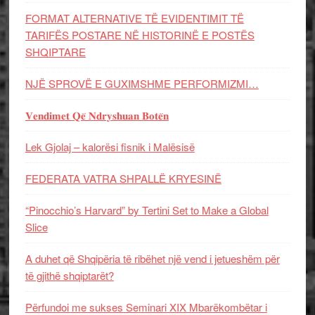
FORMAT ALTERNATIVE TË EVIDENTIMIT TË
TARIFËS POSTARE NË HISTORINË E POSTËS
SHQIPTARE
NJË SPROVË E GUXIMSHME PERFORMIZMI…
𝐕𝐞𝐧𝐝𝐢𝐦𝐞𝐭 𝐐𝐞̈ 𝐍𝐝𝐫𝐲𝐬𝐡𝐮𝐚𝐧 𝐁𝐨𝐭𝐞̈𝐧
Lek Gjolaj – kalorësi fisnik i Malësisë
FEDERATA VATRA SHPALLË KRYESINË
“Pinocchio’s Harvard” by Tertini Set to Make a Global
Slice
A duhet që Shqipëria të ribëhet një vend i jetueshëm për
të gjithë shqiptarët?
Përfundoi me sukses Seminari XIX Mbarëkombëtar i