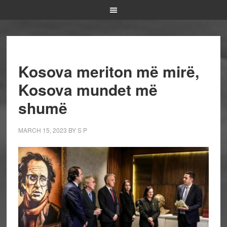
Kosova meriton më mirë,
Kosova mundet më
shumë
MARCH 15, 2023
BY
S P