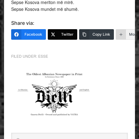
Sepse Kosova meriton më mirë.
Sepse Kosova mundet më shumë.
Share via:
Facebook
Twitter
Copy Link
More
FILED UNDER:
ESSE