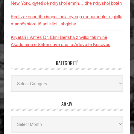
New York, qyteti që ndryshoi emrin… dhe ndryshoi botën
Kodi zakonor dhe isopolifonia dy nga monumentet e gjalla
madhështore të antikitetit shqiptar
Kryetari i Vatrës Dr. Elmi Berisha zhvilloi takim në
Akademinë e Shkencave dhe të Arteve të Kosovës
KATEGORITË
Kategoritë
ARKIV
Arkiv