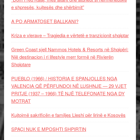
e shpresës, kujtesës dhe shërbimit”
A PO ARMATOSET BALLKANI?
Kriza e vlerave – Tragjedia e vërtetë e tranzicionit shqiptar
Green Coast sjell Nammos Hotels & Resorts në Shqipëri:
Një destinacion i ri lifestyle merr formë në Rivierën
Shqiptare
PUEBLO (1966) / HISTORIA E SPANJOLLES NGA
VALENCIA QË PËRFUNDOI NË LUSHNJE — 29 VJET
PRITJE (1937 – 1966) TË NJË TELEFONATE NGA DY
MOTRAT
Kujtojmë sakrificën e familjes Lleshi për lirinë e Kosovës
SPAÇI NUK E MPOSHTI SHPIRTIN