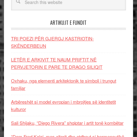
ARTIKUJT E FUNDIT
TRI POEZI PËR GJERGJ KASTRIOTIN-
SKËNDERBEUN
LETËR E ARKIVIT TE NAUM PRIFTIT NË
PERVJETORIN E PARE TE DRAGO SILIQIT
Oxhaku, nga elementi arkitektonik te simboli i trungut
familjar
Arbëreshët si model evropian i mbrojtjes së identitetit
kulturor
Sali Shijaku, “Diego Rivera” shqiptar i artit tonë kombëtar
“Dom Fred Kalaj, mes altarit dhe atdheut si hermeneutikë