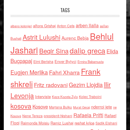
TAGS
arben llalla
alfons Grishaj
Anton Cefa
asllan
albano kolonjari
Behlul
Astrit Lulushi
Aurenc Bebja
Bushati
Jashari
dalip greca
Beqir Sina
Elida
Buçpapaj
Enver Bytyci
Elmi Berisha
Ermira Babamusta
Frank
Eugjen Merlika
Fahri Xharra
shkreli
Ilir
Gezim Llojdia
Fritz radovani
Levonja
Interviste
Kolec Traboini
Keze Kozeta Zylo
kosova
Kosove
nderroi jete
Marjana Bulku
ne
Murat Gecaj
Rafaela Prifti
Rafael
Nene Tereza
Kosove
presidenti Nishani
Floqi
Raimonda Moisiu
Ramiz Lushaj
reshat kripa
Sadik Elshani