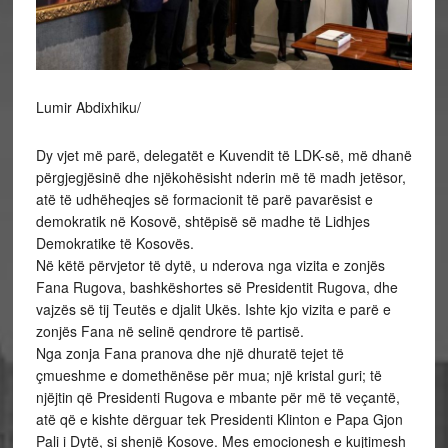
Lumir Abdixhiku/
Dy vjet më parë, delegatët e Kuvendit të LDK-së, më dhanë
përgjegjësinë dhe njëkohësisht nderin më të madh jetësor,
atë të udhëheqjes së formacionit të parë pavarësist e
demokratik në Kosovë, shtëpisë së madhe të Lidhjes
Demokratike të Kosovës.
Në këtë përvjetor të dytë, u nderova nga vizita e zonjës
Fana Rugova, bashkëshortes së Presidentit Rugova, dhe
vajzës së tij Teutës e djalit Ukës. Ishte kjo vizita e parë e
zonjës Fana në selinë qendrore të partisë.
Nga zonja Fana pranova dhe një dhuratë tejet të
çmueshme e domethënëse për mua; një kristal guri; të
njëjtin që Presidenti Rugova e mbante për më të veçantë,
atë që e kishte dërguar tek Presidenti Klinton e Papa Gjon
Pali i Dytë, si shenjë Kosove. Mes emocionesh e kujtimesh