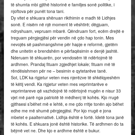
të shumta mbi gjithë historinë e familjes sonë politike, i
njoftova për punët tona tani.
Dy vitet e shkuara shënuan rikthimin e madh të Lidhjes
sonë. E nisëm në një moment të vështirë; dëgjuam,
ndryshuam, vepruam mbarë. Qëndruam fort, ecëm drejtë e
treguam përgjegjësi për vendin në çdo hap tonin. Mes
nevojës së pashmangshme për hapje e reformë, gjetëm
dhe unitetin e brendshëm e përfaqësimin e denjë jashtë.
Nderuam të shkuarën, por vendosëm të ndërtojmë të
ardhmen. Prandaj fituam zgjedhjet lokale; fituam më të
rëndësishmen për ne – besimin e qytetarëve tanë.
Sot, LDK ka rigjetur veten mes njerëzve të shkëlqyeshëm
të këtij vendi. Ka rigjetur veten mes veprimtarëve e
veprimtareve që vazhdojnë të ndërtojnë rrugën e nisur 33
vjet më parë nga patriotë të mëdhenj të kohës. Kjo rrugë
gjithsesi s’bëhet më e lehtë, e me çdo rritje tonën ajo bëhet
edhe me më shumë përgjegjësi. Por kjo rrugë e jona
mbetet e paalternativë. Lidhja është e fortë. Idetë tona janë
të kohës. E shkuara jonë është historike. Të ardhmen do ta
bëjmë vet ne. Dhe kjo e ardhme është e bukur.