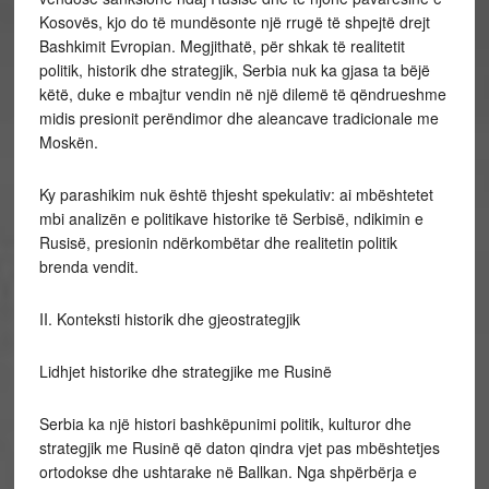
Kosovës, kjo do të mundësonte një rrugë të shpejtë drejt
Bashkimit Evropian. Megjithatë, për shkak të realitetit
politik, historik dhe strategjik, Serbia nuk ka gjasa ta bëjë
këtë, duke e mbajtur vendin në një dilemë të qëndrueshme
midis presionit perëndimor dhe aleancave tradicionale me
Moskën.
Ky parashikim nuk është thjesht spekulativ: ai mbështetet
mbi analizën e politikave historike të Serbisë, ndikimin e
Rusisë, presionin ndërkombëtar dhe realitetin politik
brenda vendit.
II. Konteksti historik dhe gjeostrategjik
Lidhjet historike dhe strategjike me Rusinë
Serbia ka një histori bashkëpunimi politik, kulturor dhe
strategjik me Rusinë që daton qindra vjet pas mbështetjes
ortodokse dhe ushtarake në Ballkan. Nga shpërbërja e