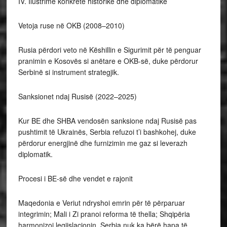
IV. Ilustrime konkrete historike dhe diplomatike
Vetoja ruse në OKB (2008–2010)
Rusia përdori veto në Këshillin e Sigurimit për të penguar
pranimin e Kosovës si anëtare e OKB-së, duke përdorur
Serbinë si instrument strategjik.
Sanksionet ndaj Rusisë (2022–2025)
Kur BE dhe SHBA vendosën sanksione ndaj Rusisë pas
pushtimit të Ukrainës, Serbia refuzoi t’i bashkohej, duke
përdorur energjinë dhe furnizimin me gaz si leverazh
diplomatik.
Procesi i BE-së dhe vendet e rajonit
Maqedonia e Veriut ndryshoi emrin për të përparuar
integrimin; Mali i Zi pranoi reforma të thella; Shqipëria
harmonizoi legjislacionin. Serbia nuk ka bërë hapa të