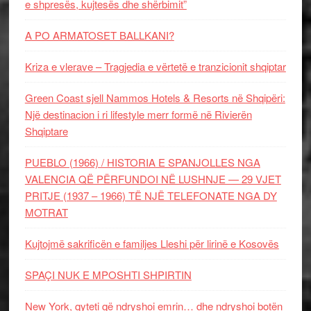
e shpresës, kujtesës dhe shërbimit”
A PO ARMATOSET BALLKANI?
Kriza e vlerave – Tragjedia e vërtetë e tranzicionit shqiptar
Green Coast sjell Nammos Hotels & Resorts në Shqipëri:
Një destinacion i ri lifestyle merr formë në Rivierën
Shqiptare
PUEBLO (1966) / HISTORIA E SPANJOLLES NGA
VALENCIA QË PËRFUNDOI NË LUSHNJE — 29 VJET
PRITJE (1937 – 1966) TË NJË TELEFONATE NGA DY
MOTRAT
Kujtojmë sakrificën e familjes Lleshi për lirinë e Kosovës
SPAÇI NUK E MPOSHTI SHPIRTIN
New York, qyteti që ndryshoi emrin… dhe ndryshoi botën