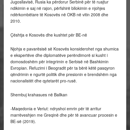
Jugosllavisë, Rusia ka përdorur Serbinë për të ruajtur
ndikimin e saj në rajon, përfshirë bllokimin e njohjes
ndërkombëtare të Kosovës në OKB në vitin 2008 dhe
2010.
Çështja e Kosovës dhe kushtet për BE-në
Njohja e pavarësisë së Kosovës konsiderohet nga shumica
e ekspertëve dhe diplomatëve perëndimorë si kusht i
domosdoshëm për integrimin e Serbisë në Bashkimin
Evropian. Refuzimi i Beogradit për ta bërë këtë pasqyron
qëndrimin e ngurtë politik dhe presionin e brendshëm nga
nacionalistët dhe qytetarët pro-rusë.
Shembuj krahasues në Ballkan
-Maqedonia e Veriut: ndryshoi emrin për të arritur
marrëveshjen me Greqinë dhe për të avancuar procesin e
BE-së (2019).