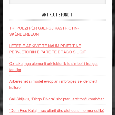
ARTIKUJT E FUNDIT
TRI POEZI PËR GJERGJ KASTRIOTIN-
SKËNDERBEUN
LETËR E ARKIVIT TE NAUM PRIFTIT NË
PERVJETORIN E PARE TE DRAGO SILIQIT
Oxhaku, nga elementi arkitektonik te simboli i trungut
familjar
Arbëreshët si model evropian i mbrojtjes së identitetit
kulturor
Sali Shijaku, “Diego Rivera” shqiptar i artit tonë kombëtar
“Dom Fred Kalaj, mes altarit dhe atdheut si hermeneutikë