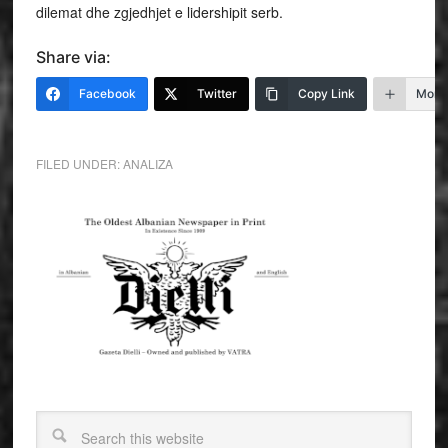
dilemat dhe zgjedhjet e lidershipit serb.
Share via:
Facebook
Twitter
Copy Link
More
FILED UNDER:
ANALIZA