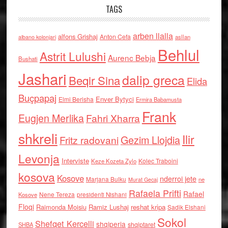
TAGS
arben llalla
alfons Grishaj
Anton Cefa
asllan
albano kolonjari
Behlul
Astrit Lulushi
Aurenc Bebja
Bushati
Jashari
dalip greca
Beqir Sina
Elida
Buçpapaj
Enver Bytyci
Elmi Berisha
Ermira Babamusta
Frank
Eugjen Merlika
Fahri Xharra
shkreli
Ilir
Gezim Llojdia
Fritz radovani
Levonja
Interviste
Kolec Traboini
Keze Kozeta Zylo
kosova
Kosove
nderroi jete
Marjana Bulku
ne
Murat Gecaj
Rafaela Prifti
Rafael
Nene Tereza
Kosove
presidenti Nishani
Floqi
Raimonda Moisiu
Ramiz Lushaj
reshat kripa
Sadik Elshani
Sokol
Shefqet Kercelli
shqiperia
shqiptaret
SHBA