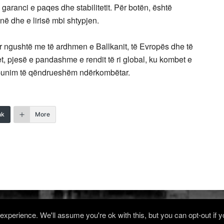
garanci e paqes dhe stabilitetit. Për botën, është
në dhe e lirisë mbi shtypjen.
r ngushtë me të ardhmen e Ballkanit, të Evropës dhe të
t, pjesë e pandashme e rendit të ri global, ku kombet e
ëpunim të qëndrueshëm ndërkombëtar.
nk
More
xperience. We'll assume you're ok with this, but you can opt-out if 
Log in