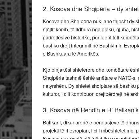
2. Kosova dhe Shqipëria – dy shte
Kosova dhe Shqipëria nuk janë thjesht dy sh
njëjtit komb, të lidhura nga gjaku, gjuha, his
padrejtësive historike, por identiteti kombët
bashku drejt integrimit në Bashkimin Evropia
e Bashkuara të Amerikës.
Kjo binjakësi shtetërore dhe kombëtare është 
Shqipëria tashmë është anëtare e NATO-s, nd
natyrshëm. Dy shtetet shqiptare së bashku p
kulturor, i cili kontribuon drejtpërdrejt në ar
3. Kosova në Rendin e Ri Ballkani
Ballkani, dikur arenë e përplasjeve të dhun
projekti të ri evropian, i cili mbështetet mb
Kosova nuk është një “çështje e pazgjidhur”