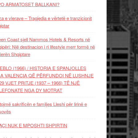
PO ARMATOSET BALLKANI?
za e vlerave – Tragjedia e vërtetë e tranzicionit
iptar
en Coast sjell Nammos Hotels & Resorts në
ipëri: Një destinacion i ri lifestyle merr formë në
ierën Shqiptare
EBLO (1966) / HISTORIA E SPANJOLLES
A VALENCIA QË PËRFUNDOI NË LUSHNJE
29 VJET PRITJE (1937 – 1966) TË NJË
LEFONATE NGA DY MOTRAT
tojmë sakrificën e familjes Lleshi për lirinë e
sovës
AÇI NUK E MPOSHTI SHPIRTIN