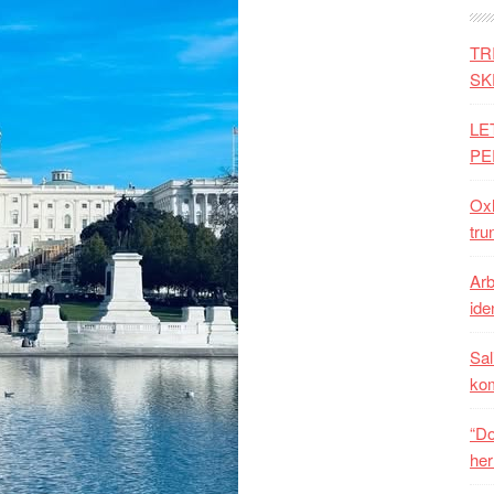
TR
SK
LE
PE
Oxh
tru
Arb
iden
Sal
ko
“Do
her