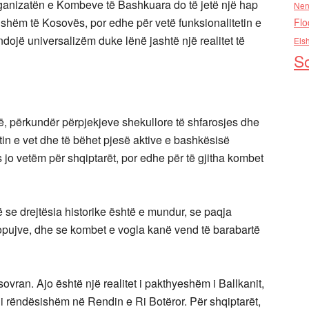
rganizatën e Kombeve të Bashkuara do të jetë një hap
Nen
ndshëm të Kosovës, por edhe për vetë funksionalitetin e
Flo
endojë universalizëm duke lënë jashtë një realitet të
Els
So
që, përkundër përpjekjeve shekullore të shfarosjes dhe
shtetin e vet dhe të bëhet pjesë aktive e bashkësisë
o vetëm për shqiptarët, por edhe për të gjitha kombet
se drejtësia historike është e mundur, se paqja
popujve, dhe se kombet e vogla kanë vend të barabartë
ovran. Ajo është një realitet i pakthyeshëm i Ballkanit,
 i rëndësishëm në Rendin e Ri Botëror. Për shqiptarët,