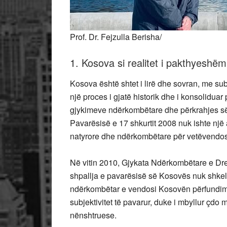
Prof. Dr. Fejzulla Berisha/
1. Kosova si realitet i pakthyeshëm
Kosova është shtet i lirë dhe sovran, me sub
një proces i gjatë historik dhe i konsolidua
gjykimeve ndërkombëtare dhe përkrahjes së
Pavarësisë e 17 shkurtit 2008 nuk ishte një a
natyrore dhe ndërkombëtare për vetëvendos
Në vitin 2010, Gjykata Ndërkombëtare e Drej
shpallja e pavarësisë së Kosovës nuk shkel t
ndërkombëtar e vendosi Kosovën përfundimis
subjektivitet të pavarur, duke i mbyllur çdo
nënshtruese.