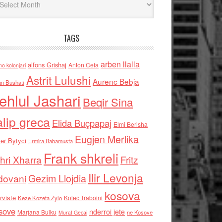
TAGS
arben llalla
alfons Grishaj
Anton Cefa
no kolonjari
Astrit Lulushi
Aurenc Bebja
an Bushati
ehlul Jashari
Beqir Sina
alip greca
Elida Buçpapaj
Elmi Berisha
Eugjen Merlika
er Bytyci
Ermira Babamusta
Frank shkreli
hri Xharra
Fritz
Ilir Levonja
Gezim Llojdia
dovani
kosova
rviste
Kolec Traboini
Keze Kozeta Zylo
sove
nderroi jete
Marjana Bulku
ne Kosove
Murat Gecaj