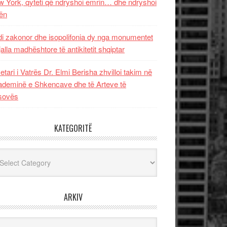
 York, qyteti që ndryshoi emrin… dhe ndryshoi
ën
i zakonor dhe isopolifonia dy nga monumentet
jalla madhështore të antikitetit shqiptar
etari i Vatrës Dr. Elmi Berisha zhvilloi takim në
deminë e Shkencave dhe të Arteve të
sovës
KATEGORITË
egoritë
ARKIV
iv