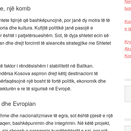
New
te, një komb
bot
tete fqinjë që bashkëpunojnë, por janë dy motra të të
Kod
toria dhe kultura. Kufijtë politikë janë pasojë e
e g
ar është i patjetërsueshëm. Sot, të dyja shtetet ecin së
Kry
n dhe drejt forcimit të aleancës strategjike me Shtetet
Aka
Ko
faktor i rëndësishëm i stabilitetit në Ballkan.
ërsa Kosova aspiron drejt këtij destinacioni të
ërfaqësojnë një bosht të fortë politik, ekonomik dhe
kitekturën e re të sigurisë në Evropë.
Kat
k dhe Evropian
shme dhe nacionalizmave të egra, sot është pjesë e një
i paqen, bashkëpunimin dhe integrimin. Në këtë projekt,
Ark
, siç shpesh e paraqesin kundërshtarët e saj, por një