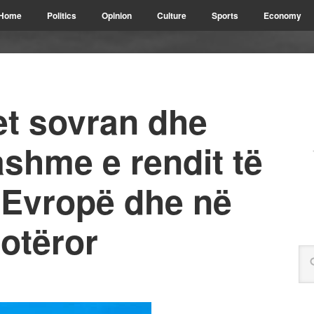
Home
Politics
Opinion
Culture
Sports
Economy
et sovran dhe
shme e rendit të
, Evropë dhe në
otëror