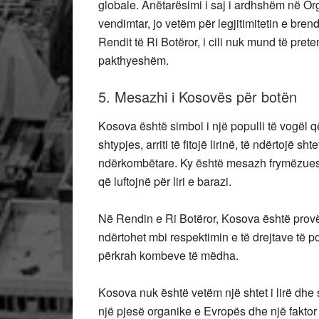
globale. Anëtarësimi i saj i ardhshëm në O
vendimtar, jo vetëm për legjitimitetin e bre
Rendit të Ri Botëror, i cili nuk mund të pret
pakthyeshëm.
5. Mesazhi i Kosovës për botën
Kosova është simbol i një populli të vogël 
shtypjes, arriti të fitojë lirinë, të ndërtojë 
ndërkombëtare. Ky është mesazh frymëzues j
që luftojnë për liri e barazi.
Në Rendin e Ri Botëror, Kosova është provë 
ndërtohet mbi respektimin e të drejtave të 
përkrah kombeve të mëdha.
Kosova nuk është vetëm një shtet i lirë dhe s
një pjesë organike e Evropës dhe një faktor