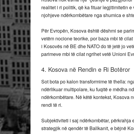
realitet i ri politik, që ka fituar legjitimitet
njohjeve ndërkombëtare nga shumica e sht
Për Evropën, Kosova është dëshmi se parimi 
vetëm nocione teorike, por baza mbi të cilat
i Kosovës në BE dhe NATO do të jetë jo vetëm
parimeve mbi të cilat ngrihet vetë Unioni Ev
4. Kosova në Rendin e Ri Botëror
Sot bota po kalon transformime të thella: nga
ndërlikuar multipolare, ku fuqitë e mëdha n
ndërkombëtare. Në këtë kontekst, Kosova nuk 
rendi të ri.
Subjektiviteti i saj ndërkombëtar, përkrahja
strategjik në qendër të Ballkanit, e bëjnë K