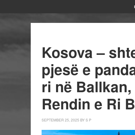
Kosova – sht
pjesë e panda
ri në Ballkan
Rendin e Ri B
SEPTEMBER 25, 2025
BY
S P