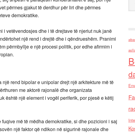
in e vet përmes gjakut të derdhur për liri dhe përmes
eteve demokratike.
i vetëvendosjes dhe i të drejtave të njeriut nuk janë
 ndërtohet një rend i drejtë dhe i qëndrueshëm. Pranimi
alba
 përmbyllje e një procesi politik, por edhe afirmim i
asll
ropian.
B
d
 një rend bipolar e unipolar drejt një arkitekture më të
Env
dërthuren me aktorë rajonalë dhe organizata
Fa
është një element i vogël periferik, por pjesë e këtij
ra
Inte
 e fuqive më të mëdha demokratike, si dhe pozicioni i saj
Ko
osovën një faktor që ndikon në sigurinë rajonale dhe