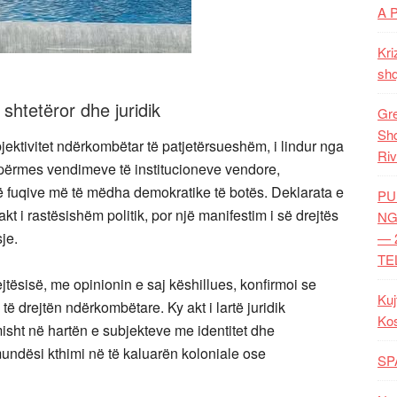
A 
Kri
shq
 shtetëror dhe juridik
Gre
Shq
jektivitet ndërkombëtar të patjetërsueshëm, i lindur nga
Riv
r përmes vendimeve të institucioneve vendore,
 fuqive më të mëdha demokratike të botës. Deklarata e
PU
kt i rastësishëm politik, por një manifestim i së drejtës
NG
je.
— 
TE
tësisë, me opinionin e saj këshillues, konfirmoi se
Kuj
ë drejtën ndërkombëtare. Ky akt i lartë juridik
Ko
ht në hartën e subjekteve me identitet dhe
 mundësi kthimi në të kaluarën koloniale ose
SP