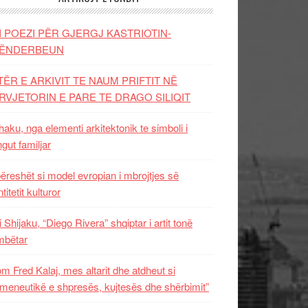
I POEZI PËR GJERGJ KASTRIOTIN-
ËNDERBEUN
TËR E ARKIVIT TE NAUM PRIFTIT NË
RVJETORIN E PARE TE DRAGO SILIQIT
aku, nga elementi arkitektonik te simboli i
ngut familjar
ëreshët si model evropian i mbrojtjes së
titetit kulturor
i Shijaku, “Diego Rivera” shqiptar i artit tonë
mbëtar
m Fred Kalaj, mes altarit dhe atdheut si
meneutikë e shpresës, kujtesës dhe shërbimit”