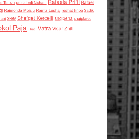
Rafaela Prifti
Rafael
e Tereza
presidenti Nishani
qi
Raimonda Moisiu
Ramiz Lushaj
reshat kripa
Sadik
Shefqet Kercelli
shqiperia
hani
shqiptaret
SHBA
kol Paja
Vatra
Visar Zhiti
Thaci