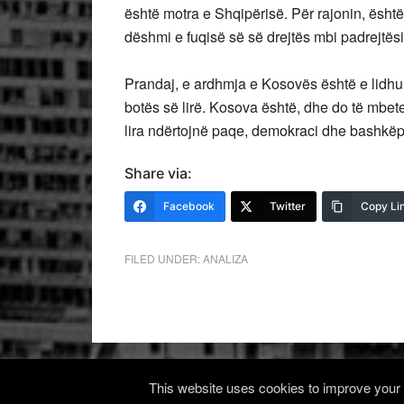
është motra e Shqipërisë. Për rajonin, është 
dëshmi e fuqisë së së drejtës mbi padrejtësi
Prandaj, e ardhmja e Kosovës është e lidhu
botës së lirë. Kosova është, dhe do të mbete
lira ndërtojnë paqe, demokraci dhe bashk
Share via:
Facebook
Twitter
Copy Li
FILED UNDER:
ANALIZA
This website uses cookies to improve your e