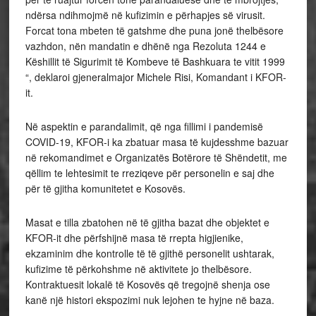
ndërsa ndihmojmë në kufizimin e përhapjes së virusit.
Forcat tona mbeten të gatshme dhe puna jonë thelbësore
vazhdon, nën mandatin e dhënë nga Rezoluta 1244 e
Këshillit të Sigurimit të Kombeve të Bashkuara te vitit 1999
“, deklaroi gjeneralmajor Michele Risi, Komandant i KFOR-
it.
Në aspektin e parandalimit, që nga fillimi i pandemisë
COVID-19, KFOR-i ka zbatuar masa të kujdesshme bazuar
në rekomandimet e Organizatës Botërore të Shëndetit, me
qëllim te lehtesimit te rreziqeve për personelin e saj dhe
për të gjitha komunitetet e Kosovës.
Masat e tilla zbatohen në të gjitha bazat dhe objektet e
KFOR-it dhe përfshijnë masa të rrepta higjienike,
ekzaminim dhe kontrolle të të gjithë personelit ushtarak,
kufizime të përkohshme në aktivitete jo thelbësore.
Kontraktuesit lokalë të Kosovës që tregojnë shenja ose
kanë një histori ekspozimi nuk lejohen te hyjne në baza.