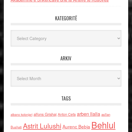
KATEGORITË
Kategoritë
ARKIV
Arkiv
TAGS
arben llalla
alfons Grishaj
Anton Cefa
asllan
albano kolonjari
Behlul
Astrit Lulushi
Aurenc Bebja
Bushati