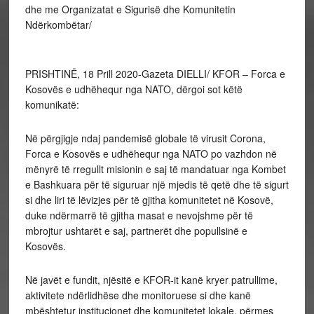
dhe me Organizatat e Sigurisë dhe Komunitetin
Ndërkombëtar/
PRISHTINË, 18 Prill 2020-Gazeta DIELLI/ KFOR – Forca e
Kosovës e udhëhequr nga NATO, dërgoi sot këtë
komunikatë:
Në përgjigje ndaj pandemisë globale të virusit Corona,
Forca e Kosovës e udhëhequr nga NATO po vazhdon në
mënyrë të rregullt misionin e saj të mandatuar nga Kombet
e Bashkuara për të siguruar një mjedis të qetë dhe të sigurt
si dhe liri të lëvizjes për të gjitha komunitetet në Kosovë,
duke ndërmarrë të gjitha masat e nevojshme për të
mbrojtur ushtarët e saj, partnerët dhe popullsinë e
Kosovës.
Në javët e fundit, njësitë e KFOR-it kanë kryer patrullime,
aktivitete ndërlidhëse dhe monitoruese si dhe kanë
mbështetur institucionet dhe komunitetet lokale, përmes