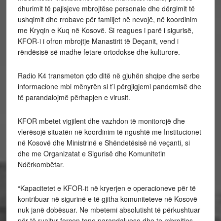
dhurimit të pajisjeve mbrojtëse personale dhe dërgimit të
ushqimit dhe rrobave për familjet në nevojë, në koordinim
me Kryqin e Kuq në Kosovë. Si reagues i parë i sigurisë,
KFOR-i i ofron mbrojtje Manastirit të Deçanit, vend i
rëndësisë së madhe fetare ortodokse dhe kulturore.
Radio K4 transmeton çdo ditë në gjuhën shqipe dhe serbe
informacione mbi mënyrën si t’i përgjigjemi pandemisë dhe
të parandalojmë përhapjen e virusit.
KFOR mbetet vigjilent dhe vazhdon të monitorojë dhe
vlerësojë situatën në koordinim të ngushtë me Institucionet
në Kosovë dhe Ministrinë e Shëndetësisë në veçanti, si
dhe me Organizatat e Sigurisë dhe Komunitetin
Ndërkombëtar.
“Kapacitetet e KFOR-it në kryerjen e operacioneve për të
kontribuar në sigurinë e të gjitha komuniteteve në Kosovë
nuk janë dobësuar. Ne mbetemi absolutisht të përkushtuar
për të ruajtur forcen tone parandaluese dhe te mbrojtjes,