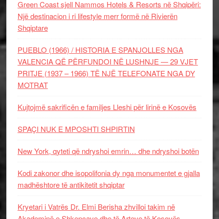
Green Coast sjell Nammos Hotels & Resorts në Shqipëri:
Një destinacion i ri lifestyle merr formë në Rivierën
Shqiptare
PUEBLO (1966) / HISTORIA E SPANJOLLES NGA
VALENCIA QË PËRFUNDOI NË LUSHNJE — 29 VJET
PRITJE (1937 – 1966) TË NJË TELEFONATE NGA DY
MOTRAT
Kujtojmë sakrificën e familjes Lleshi për lirinë e Kosovës
SPAÇI NUK E MPOSHTI SHPIRTIN
New York, qyteti që ndryshoi emrin… dhe ndryshoi botën
Kodi zakonor dhe isopolifonia dy nga monumentet e gjalla
madhështore të antikitetit shqiptar
Kryetari i Vatrës Dr. Elmi Berisha zhvilloi takim në
Akademinë e Shkencave dhe të Arteve të Kosovës