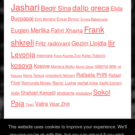
Jashari
dalip greca
Beqir Sina
Elida
Buçpapaj
Enver Bytyci
Elmi Berisha
Ermira Babamusta
Frank
Eugjen Merlika
Fahri Xharra
shkreli
Ilir
Gezim Llojdia
Fritz radovani
Levonja
Interviste
Kolec Traboini
Keze Kozeta Zylo
kosova
Kosove
nderroi jete
Marjana Bulku
ne
Murat Gecaj
Rafaela Prifti
Rafael
Nene Tereza
Kosove
presidenti Nishani
Floqi
Raimonda Moisiu
Ramiz Lushaj
reshat kripa
Sadik Elshani
Sokol
Shefqet Kercelli
shqiperia
shqiptaret
SHBA
Paja
Vatra
Visar Zhiti
Thaci
This website uses cookies to improve your experience. We'll
assume you're ok with this, but you can opt-out if you wish.