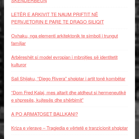
SKËNDERBEUN
LETËR E ARKIVIT TE NAUM PRIFTIT NË
PERVJETORIN E PARE TE DRAGO SILIQIT
Oxhaku, nga elementi arkitektonik te simboli i trungut
familjar
Arbëreshët si model evropian i mbrojtjes së identitetit
kulturor
Sali Shijaku, “Diego Rivera” shqiptar i artit tonë kombëtar
“Dom Fred Kalaj, mes altarit dhe atdheut si hermeneutikë
e shpresës, kujtesës dhe shërbimit”
A PO ARMATOSET BALLKANI?
Kriza e vlerave – Tragjedia e vërtetë e tranzicionit shqiptar