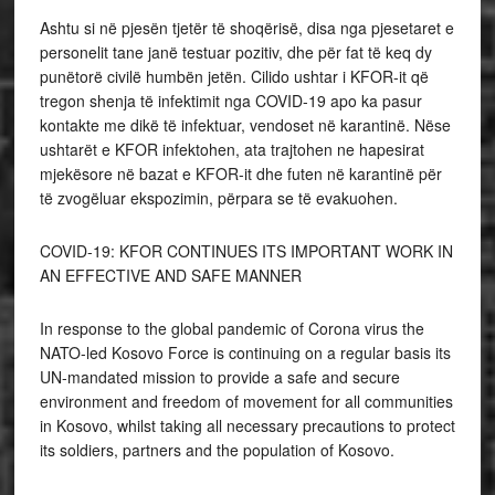
Ashtu si në pjesën tjetër të shoqërisë, disa nga pjesetaret e
personelit tane janë testuar pozitiv, dhe për fat të keq dy
punëtorë civilë humbën jetën. Cilido ushtar i KFOR-it që
tregon shenja të infektimit nga COVID-19 apo ka pasur
kontakte me dikë të infektuar, vendoset në karantinë. Nëse
ushtarët e KFOR infektohen, ata trajtohen ne hapesirat
mjekësore në bazat e KFOR-it dhe futen në karantinë për
të zvogëluar ekspozimin, përpara se të evakuohen.
COVID-19: KFOR CONTINUES ITS IMPORTANT WORK IN
AN EFFECTIVE AND SAFE MANNER
In response to the global pandemic of Corona virus the
NATO-led Kosovo Force is continuing on a regular basis its
UN-mandated mission to provide a safe and secure
environment and freedom of movement for all communities
in Kosovo, whilst taking all necessary precautions to protect
its soldiers, partners and the population of Kosovo.