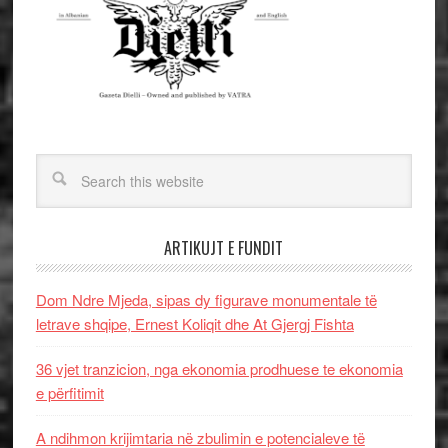
ARTIKUJT E FUNDIT
Dom Ndre Mjeda, sipas dy figurave monumentale të
letrave shqipe, Ernest Koliqit dhe At Gjergj Fishta
36 vjet tranzicion, nga ekonomia prodhuese te ekonomia
e përfitimit
A ndihmon krijimtaria në zbulimin e potencialeve të