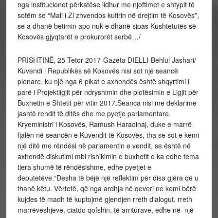
nga institucionet përkatëse lidhur me njoftimet e shtypit të
sotëm se “Mali i Zi zhvendos kufirin në drejtim të Kosovës”,
se a dhanë betimin apo nuk e dhanë sipas Kushtetutës së
Kosovës gjyqtarët e prokurorët serbë…/
PRISHTINË, 25 Tetor 2017-Gazeta DIELLI-Behlul Jashari/
Kuvendi i Republikës së Kosovës nisi sot një seancë
plenare, ku një nga 6 pikat e axhendës është shqyrtimi i
parë i Projektligjit për ndryshimin dhe plotësimin e Ligjit për
Buxhetin e Shtetit për vitin 2017.Seanca nisi me deklarime
jashtë rendit të ditës dhe me pyetje parlamentare.
Kryeministri i Kosovës, Ramush Haradinaj, duke e marrë
fjalën në seancën e Kuvendit të Kosovës, tha se sot e kemi
një ditë me rëndësi në parlamentin e vendit, se është në
axhendë diskutimi mbi rishikimin e buxhetit e ka edhe tema
tjera shumë të rëndësishme, edhe pyetjet e
deputetëve.“Desha të bëjë një reflektim për disa gjëra që u
thanë këtu. Vërtetë, që nga ardhja në qeveri ne kemi bërë
kujdes të madh të kuptojmë gjendjen rreth dialogut, rreth
marrëveshjeve, ciatdo qofshin, të arriturave, edhe në një