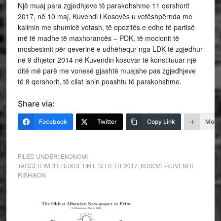
Një muaj para zgjedhjeve të parakohshme 11 qershorit
2017, në 10 maj, Kuvendi i Kosovës u vetëshpërnda me
kalimin me shumicë votash, të opozitës e edhe të partisë
më të madhe të maxhorancës – PDK, të mocionit të
mosbesimit për qeverinë e udhëhequr nga LDK të zgjedhur
në 9 dhjetor 2014 në Kuvendin kosovar të konstituuar një
ditë më parë me vonesë gjashtë muajshe pas zgjedhjeve
të 8 qershorit, të cilat ishin poashtu të parakohshme.
Share via:
Facebook
Twitter
Copy Link
More
FILED UNDER:
EKONOMI
TAGGED WITH:
BUXHETIN E SHTETIT 2017
,
KOSOVË-KUVENDI
RISHIKON