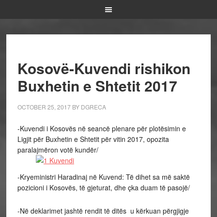
Kosovë-Kuvendi rishikon
Buxhetin e Shtetit 2017
OCTOBER 25, 2017
BY
DGRECA
-Kuvendi i Kosovës në seancë plenare për plotësimin e
Ligjit për Buxhetin e Shtetit për vitin 2017, opozita
paralajmëron votë kundër/
-Kryeministri Haradinaj në Kuvend: Të dihet sa më saktë
pozicioni i Kosovës, të gjeturat, dhe çka duam të pasojë/
-Në deklarimet jashtë rendit të ditës u kërkuan përgjigje