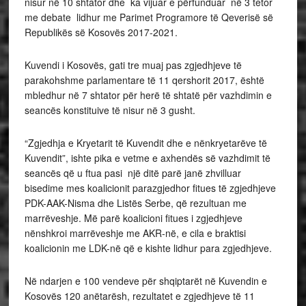
nisur në 10 shtator dhe ka vijuar e përfunduar në 3 tetor
me debate lidhur me Parimet Programore të Qeverisë së
Republikës së Kosovës 2017-2021.
Kuvendi i Kosovës, gati tre muaj pas zgjedhjeve të
parakohshme parlamentare të 11 qershorit 2017, është
mbledhur në 7 shtator për herë të shtatë për vazhdimin e
seancës konstituive të nisur në 3 gusht.
“Zgjedhja e Kryetarit të Kuvendit dhe e nënkryetarëve të
Kuvendit”, ishte pika e vetme e axhendës së vazhdimit të
seancës që u ftua pasi një ditë parë janë zhvilluar
bisedime mes koalicionit parazgjedhor fitues të zgjedhjeve
PDK-AAK-Nisma dhe Listës Serbe, që rezultuan me
marrëveshje. Më parë koalicioni fitues i zgjedhjeve
nënshkroi marrëveshje me AKR-në, e cila e braktisi
koalicionin me LDK-në që e kishte lidhur para zgjedhjeve.
Në ndarjen e 100 vendeve për shqiptarët në Kuvendin e
Kosovës 120 anëtarësh, rezultatet e zgjedhjeve të 11