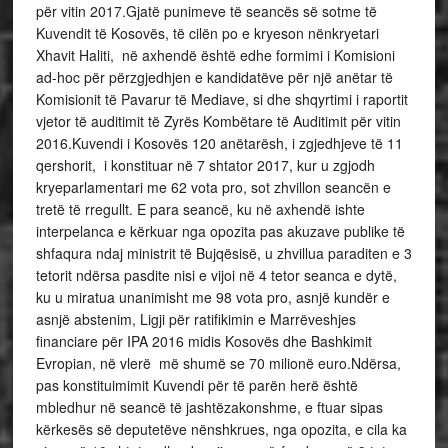
për vitin 2017.Gjatë punimeve të seancës së sotme të
Kuvendit të Kosovës, të cilën po e kryeson nënkryetari
Xhavit Haliti, në axhendë është edhe formimi i Komisioni
ad-hoc për përzgjedhjen e kandidatëve për një anëtar të
Komisionit të Pavarur të Mediave, si dhe shqyrtimi i raportit
vjetor të auditimit të Zyrës Kombëtare të Auditimit për vitin
2016.Kuvendi i Kosovës 120 anëtarësh, i zgjedhjeve të 11
qershorit, i konstituar në 7 shtator 2017, kur u zgjodh
kryeparlamentari me 62 vota pro, sot zhvillon seancën e
tretë të rregullt. E para seancë, ku në axhendë ishte
interpelanca e kërkuar nga opozita pas akuzave publike të
shfaqura ndaj ministrit të Bujqësisë, u zhvillua paraditen e 3
tetorit ndërsa pasdite nisi e vijoi në 4 tetor seanca e dytë,
ku u miratua unanimisht me 98 vota pro, asnjë kundër e
asnjë abstenim, Ligji për ratifikimin e Marrëveshjes
financiare për IPA 2016 midis Kosovës dhe Bashkimit
Evropian, në vlerë më shumë se 70 milionë euro.Ndërsa,
pas konstituimimit Kuvendi për të parën herë është
mbledhur në seancë të jashtëzakonshme, e ftuar sipas
kërkesës së deputetëve nënshkrues, nga opozita, e cila ka