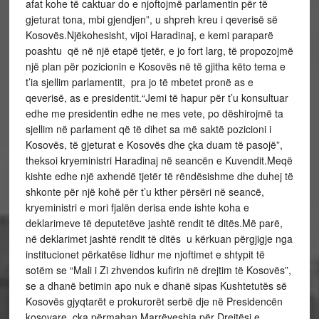
afat kohe të caktuar do e njoftojmë parlamentin për të
gjeturat tona, mbi gjendjen”, u shpreh kreu i qeverisë së
Kosovës.Njëkohesisht, vijoi Haradinaj, e kemi paraparë
poashtu që në një etapë tjetër, e jo fort larg, të propozojmë
një plan për pozicionin e Kosovës në të gjitha këto tema e
t’ia sjellim parlamentit, pra jo të mbetet pronë as e
qeverisë, as e presidentit.“Jemi të hapur për t’u konsultuar
edhe me presidentin edhe ne mes vete, po dëshirojmë ta
sjellim në parlament që të dihet sa më saktë pozicioni i
Kosovës, të gjeturat e Kosovës dhe çka duam të pasojë”,
theksoi kryeministri Haradinaj në seancën e Kuvendit.Meqë
kishte edhe një axhendë tjetër të rëndësishme dhe duhej të
shkonte për një kohë për t’u kther përsëri në seancë,
kryeministri e mori fjalën derisa ende ishte koha e
deklarimeve të deputetëve jashtë rendit të ditës.Më parë,
në deklarimet jashtë rendit të ditës u kërkuan përgjigje nga
institucionet përkatëse lidhur me njoftimet e shtypit të
sotëm se “Mali i Zi zhvendos kufirin në drejtim të Kosovës”,
se a dhanë betimin apo nuk e dhanë sipas Kushtetutës së
Kosovës gjyqtarët e prokurorët serbë dje në Presidencën
kosovare, çka përmaban Marrëveshja për Drejtësi e