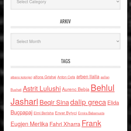
ARKIV
Arkiv
TAGS
arben llalla
alfons Grishaj
Anton Cefa
asllan
albano kolonjari
Behlul
Astrit Lulushi
Aurenc Bebja
Bushati
Jashari
dalip greca
Beqir Sina
Elida
Buçpapaj
Enver Bytyci
Elmi Berisha
Ermira Babamusta
Frank
Eugjen Merlika
Fahri Xharra