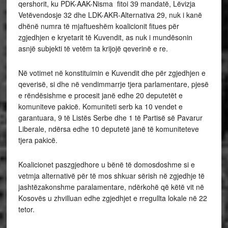
qershorit, ku PDK-AAK-Nisma fitoi 39 mandatë, Lëvizja
Vetëvendosje 32 dhe LDK-AKR-Alternativa 29, nuk i kanë
dhënë numra të mjaftueshëm koalicionit fitues për
zgjedhjen e kryetarit të Kuvendit, as nuk i mundësonin
asnjë subjekti të vetëm ta krijojë qeverinë e re.
Në votimet në konstituimin e Kuvendit dhe për zgjedhjen e
qeverisë, si dhe në vendimmarrje tjera parlamentare, pjesë
e rëndësishme e procesit janë edhe 20 deputetët e
komuniteve pakicë. Komuniteti serb ka 10 vendet e
garantuara, 9 të Listës Serbe dhe 1 të Partisë së Pavarur
Liberale, ndërsa edhe 10 deputetë janë të komuniteteve
tjera pakicë.
Koalicionet paszgjedhore u bënë të domosdoshme si e
vetmja alternativë për të mos shkuar sërish në zgjedhje të
jashtëzakonshme paralamentare, ndërkohë që këtë vit në
Kosovës u zhvilluan edhe zgjedhjet e rregullta lokale në 22
tetor.