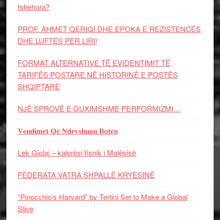
fshehura?
PROF. AHMET QERIQI DHE EPOKA E REZISTENCЁS
DHE LUFTЁS PЁR LIRI!
FORMAT ALTERNATIVE TË EVIDENTIMIT TË
TARIFËS POSTARE NË HISTORINË E POSTËS
SHQIPTARE
NJË SPROVË E GUXIMSHME PERFORMIZMI…
𝐕𝐞𝐧𝐝𝐢𝐦𝐞𝐭 𝐐𝐞̈ 𝐍𝐝𝐫𝐲𝐬𝐡𝐮𝐚𝐧 𝐁𝐨𝐭𝐞̈𝐧
Lek Gjolaj – kalorësi fisnik i Malësisë
FEDERATA VATRA SHPALLË KRYESINË
“Pinocchio’s Harvard” by Tertini Set to Make a Global
Slice