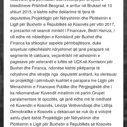
bisedimeve Prishtinë-Beograd, e arritur në Bruksel në 10
shkurt 2015, e kishte edhe deklarime të tjera të
deputetëve.Projektligjin për Ndryshimin dhe Plotësimin e
Ligjit për Buxhetin e Republikës së Kosovës për vitin 2017,
e prezantoi në seancë ministri i Financave, Bedri Hamza, i
cili edhe në mbledhjen e Komisionit për Buxhet dhe
Financa ka shkoqitur aspekte përmbajtësore, duke
arsyetuar njëkohësisht ndryshimet që janë paraparë në
segmente të caktuara, veçanërisht në adresimin e
pagesave për veteranët e luftës së UÇK-së.Komisioni për
Buxhet dhe Financa, ndonëse kishte pikëpamje të
ndryshme dhe vërejtje nga deputetët anëtarë, ka vlerësuar
se projektligji i përmbush kushtet e parapara me Ligjin për
Menaxhimin e Financave Publike dhe Përgjegjësitë dhe i
ka rekomanduar Kuvendit miratimin në parim.Grupet
paralamentare të opozitës, që janë edhe më të mëdhatë
në Kuvendin e Kosovës, Lëvizja Vetëvendosje dhe Lidhja
Demokratike e Kosovës u deklaruan se nuk do e votojnë
ashtu çfarë është Projektligjin për Ndryshimin dhe
Plotësimin e Ligjit për Buxhetin e Republikës së Kosovës