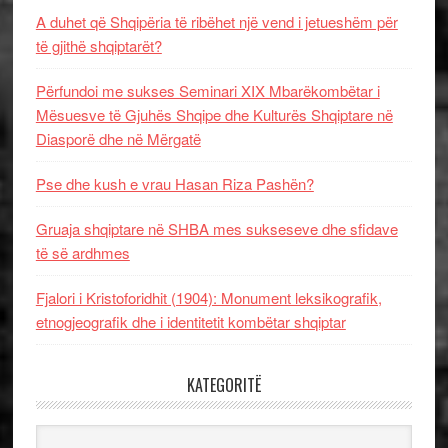
A duhet që Shqipëria të ribëhet një vend i jetueshëm për
të gjithë shqiptarët?
Përfundoi me sukses Seminari XIX Mbarëkombëtar i
Mësuesve të Gjuhës Shqipe dhe Kulturës Shqiptare në
Diasporë dhe në Mërgatë
Pse dhe kush e vrau Hasan Riza Pashën?
Gruaja shqiptare në SHBA mes sukseseve dhe sfidave
të së ardhmes
Fjalori i Kristoforidhit (1904): Monument leksikografik,
etnogjeografik dhe i identitetit kombëtar shqiptar
KATEGORITË
Kategoritë