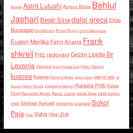
Behlul
Astrit Lulushi
Aurenc Bebja
Bushati
Jashari
dalip greca
Beqir Sina
Elida
Buçpapaj
Enver Bytyci
Elmi Berisha
Ermira Babamusta
Frank
Eugjen Merlika
Fahri Xharra
shkreli
Ilir
Gezim Llojdia
Fritz radovani
Levonja
Interviste
Kolec Traboini
Keze Kozeta Zylo
kosova
Kosove
nderroi jete
Marjana Bulku
ne
Murat Gecaj
Rafaela Prifti
Rafael
Nene Tereza
Kosove
presidenti Nishani
Floqi
Raimonda Moisiu
Ramiz Lushaj
reshat kripa
Sadik Elshani
Sokol
Shefqet Kercelli
shqiperia
shqiptaret
SHBA
Paja
Vatra
Visar Zhiti
Thaci