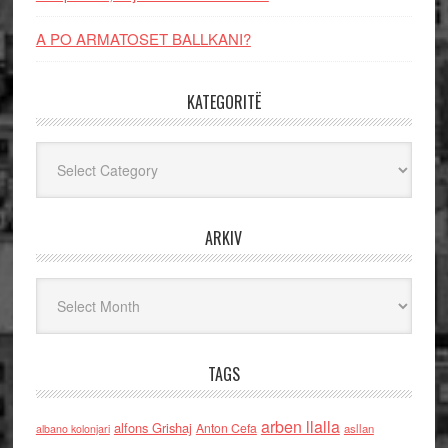
A PO ARMATOSET BALLKANI?
KATEGORITË
Kategoritë
ARKIV
Arkiv
TAGS
arben llalla
alfons Grishaj
Anton Cefa
asllan
albano kolonjari