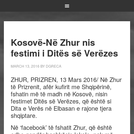
Kosovë-Në Zhur nis
festimi i Ditës së Verëzes
MARCH 13, 2016
BY
DGRECA
ZHUR, PRIZREN, 13 Mars 2016/ Në Zhur
të Prizrenit, afër kufirit me Shqipërinë,
fshatin më të madh në Kosovë, nisin
festimet Ditës së Verëzes, që është si
Dita e Verës në Elbasan e rajone tjera
shqiptare.
Në ‘facebook’ të fshatit Zhur, që është