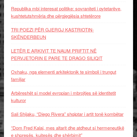
Republika mbi interesat politike: sovraniteti i qytetarëve,
kushtetutshmëria dhe përgjegjësia shtetërore
TRI POEZI PËR GJERGJ KASTRIOTIN-
SKËNDERBEUN
LETËR E ARKIVIT TE NAUM PRIFTIT NË
PERVJETORIN E PARE TE DRAGO SILIQIT
Oxhaku, nga elementi arkitektonik te simboli i trungut
familjar
Arbëreshët si model evropian i mbrojtjes së identitetit
kulturor
Sali Shijaku, “Diego Rivera” shqiptar i artit tonë kombëtar
“Dom Fred Kalaj, mes altarit dhe atdheut si hermeneutikë
e shpresës, kujtesës dhe shërbimit”