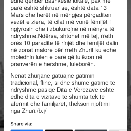
edhe qendër bashkësie lokale, pak më
parë është shkruar se, është data 13
Mars dhe herët në mëngjes përgaditen
vezët e ziera, të cilat më vonë fëmijët i
ngjyrosin dhe i zbukurojnë në mënyra të
ndryshme.Ndërsa, shtohet më tej, rreth
orës 10 paradite të rinjët dhe fëmijët dalin
në zonat malore për rreth Zhurit ku edhe
mbledhin lulen e parë që lulëzon në
pranverën e hershme, luleborën.
Nënat zhurjane gatuajnë gatimin
tradicional, flinë, si dhe shumë gatime të
ndryshme pasiqë Dita e Verëzave ështe
edhe dita e vizitave të shumta tek të
afermit dhe familjarët, thekson njoftimi
nga Zhuri./b.j/
Share via: