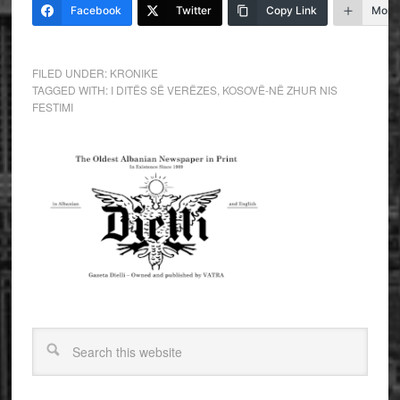
Facebook
Twitter
Copy Link
More
FILED UNDER:
KRONIKE
TAGGED WITH:
I DITËS SË VERËZES
,
KOSOVË-NË ZHUR NIS
FESTIMI