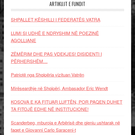
ARTIKUJT E FUNDIT
SHPALLET KËSHILLI I FEDERATËS VATRA
LUMI SI UDHË E NDRYSHIM NË POEZINË
AGOLLIANE
ZËMËRIM DHE PAS VDEKJES! DISIDENTI I
PËRHERSHËM…
Patriotë nga Shqipëria vizituan Vatrën
Mirëseardhje në Shqipëri, Ambasador Eric Wendt
KOSOVA E KA FITUAR LUFTËN, POR PAQEN DUHET
TA FITOJË EDHE NË INSTITUCIONE!
Scanderbeg, mburoja e Arbërisë dhe gjeniu ushtarak në
faqet e Giovanni Carlo Saraceni-t