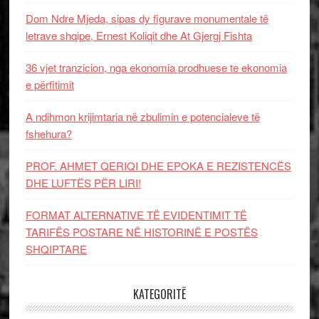
Dom Ndre Mjeda, sipas dy figurave monumentale të
letrave shqipe, Ernest Koliqit dhe At Gjergj Fishta
36 vjet tranzicion, nga ekonomia prodhuese te ekonomia
e përfitimit
A ndihmon krijimtaria në zbulimin e potencialeve të
fshehura?
PROF. AHMET QERIQI DHE EPOKA E REZISTENCЁS
DHE LUFTЁS PЁR LIRI!
FORMAT ALTERNATIVE TË EVIDENTIMIT TË
TARIFËS POSTARE NË HISTORINË E POSTËS
SHQIPTARE
KATEGORITË