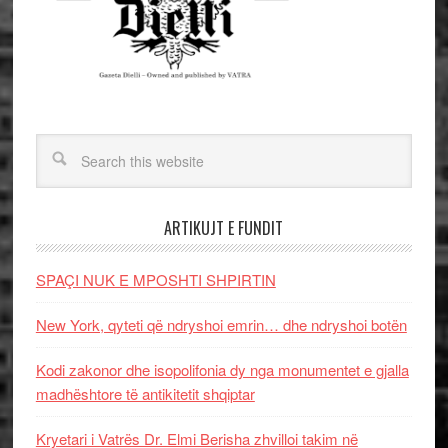
ARTIKUJT E FUNDIT
SPAÇI NUK E MPOSHTI SHPIRTIN
New York, qyteti që ndryshoi emrin… dhe ndryshoi botën
Kodi zakonor dhe isopolifonia dy nga monumentet e gjalla
madhështore të antikitetit shqiptar
Kryetari i Vatrës Dr. Elmi Berisha zhvilloi takim në