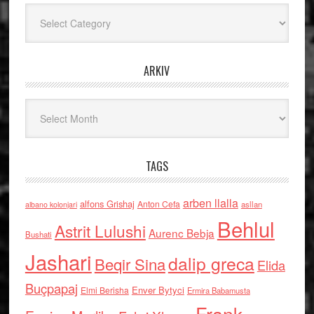
Kategoritë
ARKIV
Arkiv
TAGS
arben llalla
alfons Grishaj
Anton Cefa
asllan
albano kolonjari
Behlul
Astrit Lulushi
Aurenc Bebja
Bushati
Jashari
dalip greca
Beqir Sina
Elida
Buçpapaj
Enver Bytyci
Elmi Berisha
Ermira Babamusta
Frank