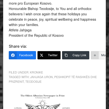
more pro European Kosovo.
Honourable Bishop Teodosije, to You and all orthodox
believers I wish once again that these holidays you
celebrate in peace, joy, spiritual wellbeing and happiness
within your families.
Atifete Jahjaga
President of the Republic of Kosovo
Share via:
Facebook
Twitter
Copy Link
More
FILED UNDER:
KRONIKE
TAGGED WITH:
JAHJAGA URON
,
PESHKOPIT TË RASHKËS DHE
PRIZRENIT
,
TEODOSIJE