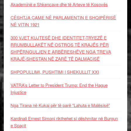
Akademinë e Shkencave dhe të Arteve të Kosovës
ÇËSHTJA ÇAME NË PARLAMENTIN E SHQIPËRISË
NË VITIN 1921
300 VJET KUJTESË DHE IDENTITET-TRYEZË E
RRUMBULLAKËT NË OSTROS TË KRAJËS PËR
SHPËRNGULJEN E ARBËRESHËVE NGA TREVA
KRAJË-SHESTAN NË ZARË TË DALMACISË
SHPOPULLIMI, PUSHTIMI I SHEKULLIT XXI
VATRA’s Letter to President Trump: End the Hague
Injustice
Nga Tirana në Kukaj për të parë “Lahuta e Malësisë”
Kardinali Ernest Simoni rikthehet si dëshmitar në Burgun
e Spaçit