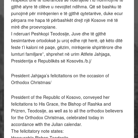
gjithë atyre të cilëve u nevojitet ndihma. Që së bashku të
punojmë për mirëqenien e të gjithë qytetarëve, duke ecur
përpara me hapa të përbashkët drejt një Kosove më të
mirë dhe proevropiane.
I nderuari Peshkopi Teodosije, Juve dhe të gjithë
besimtarëve ortodoksë ju uroj edhe një herë, që këto ditë
feste t’i kaloni në paqe, gëzim, mirëqenie shpirtërore dhe
lumturi familjare”, shprehet në urim Atifete Jahjaga,
Presidentja e Republikës së Kosovës./b.j/
President Jahjaga’s felicitations on the occasion of
Orthodox Christmas/
President of the Republic of Kosovo, conveyed her
felicitations to His Grace, the Bishop of Rashka and
Prizren, Teodosije, as well as to all the orthodox believers
for the Orthodox Christmas, celebrated today in
accordance with the Julian calendar.
The felicitatory note states:
Honourable Bishop Teodosije,