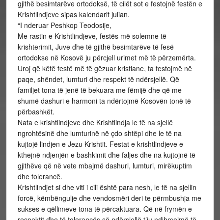
gjithë besimtarëve ortodoksë, të cilët sot e festojnë festën e
Krishtlindjeve sipas kalendarit julian.
“I nderuar Peshkop Teodosije,
Me rastin e Krishtlindjeve, festës më solemne të
krishterimit, Juve dhe të gjithë besimtarëve të fesë
ortodokse në Kosovë ju përcjell urimet më të përzemërta.
Uroj që këtë festë më të gëzuar kristiane, ta festojmë në
paqe, shëndet, lumturi dhe respekt të ndërsjellë. Që
familjet tona të jenë të bekuara me fëmijë dhe që me
shumë dashuri e harmoni ta ndërtojmë Kosovën tonë të
përbashkët.
Nata e krishtlindjeve dhe Krishtlindja le të na sjellë
ngrohtësinë dhe lumturinë në çdo shtëpi dhe le të na
kujtojë lindjen e Jezu Krishtit. Festat e krishtlindjeve e
kthejnë ndjenjën e bashkimit dhe faljes dhe na kujtojnë të
gjithëve që në vete mbajmë dashuri, lumturi, mirëkuptim
dhe tolerancë.
Krishtlindjet si dhe viti i cili është para nesh, le të na sjellin
forcë, këmbëngulje dhe vendosmëri deri te përmbushja me
sukses e qëllimeve tona të përcaktuara. Që në frymën e
respektit dhe të tolerancës së ndërsjellë t’iu ndihmojmë të