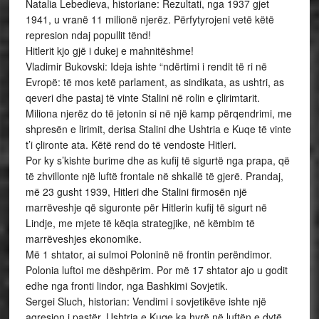
Natalia Lebedieva, historiane: Rezultati, nga 1937 gjet
1941, u vranë 11 milionë njerëz. Përfytyrojeni vetë këtë
represion ndaj popullit tënd!
Hitlerit kjo gjë i dukej e mahnitëshme!
Vladimir Bukovski: Ideja ishte “ndërtimi i rendit të ri në
Evropë: të mos ketë parlament, as sindikata, as ushtri, as
qeveri dhe pastaj të vinte Stalini në rolin e çlirimtarit.
Miliona njerëz do të jetonin si në një kamp përqendrimi, me
shpresën e lirimit, derisa Stalini dhe Ushtria e Kuqe të vinte
t’i çlironte ata. Këtë rend do të vendoste Hitleri.
Por ky s’kishte burime dhe as kufij të sigurtë nga prapa, që
të zhvillonte një luftë frontale në shkallë të gjerë. Prandaj,
më 23 gusht 1939, Hitleri dhe Stalini firmosën një
marrëveshje që siguronte për Hitlerin kufij të sigurt në
Lindje, me mjete të këqia strategjike, në këmbim të
marrëveshjes ekonomike.
Më 1 shtator, ai sulmoi Poloninë në frontin perëndimor.
Polonia luftoi me dëshpërim. Por më 17 shtator ajo u godit
edhe nga fronti lindor, nga Bashkimi Sovjetik.
Sergei Sluch, historian: Vendimi i sovjetikëve ishte një
agresion i pastër. Ushtria e Kuqe ka hyrë në luftën e dytë