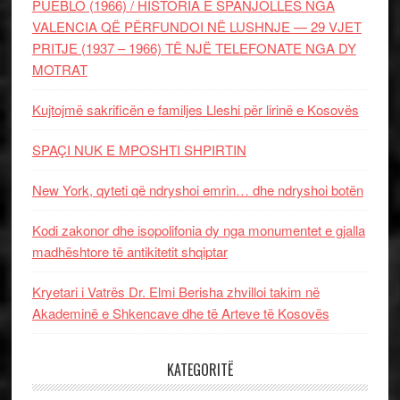
PUEBLO (1966) / HISTORIA E SPANJOLLES NGA
VALENCIA QË PËRFUNDOI NË LUSHNJE — 29 VJET
PRITJE (1937 – 1966) TË NJË TELEFONATE NGA DY
MOTRAT
Kujtojmë sakrificën e familjes Lleshi për lirinë e Kosovës
SPAÇI NUK E MPOSHTI SHPIRTIN
New York, qyteti që ndryshoi emrin… dhe ndryshoi botën
Kodi zakonor dhe isopolifonia dy nga monumentet e gjalla
madhështore të antikitetit shqiptar
Kryetari i Vatrës Dr. Elmi Berisha zhvilloi takim në
Akademinë e Shkencave dhe të Arteve të Kosovës
KATEGORITË