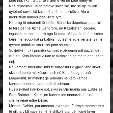
botë nuk i ka trajtuar të vrarët e vet në këtë mënyrë!
Nga represioni i autoriteteve sovjetike, më se një milion
qytetarë sovjetikë kaloi në anën e nazistëve. Ata u
mobilizuan kundër popullit të tyre.
Në prag të mbarimit të luftës, Stalini ka deportuar popullsi
të tëra për në Azinë Qendrore, në Kazakistan: çeçenë,
ingushë, karace, tatarë nga Krimea. Më parë, këtë e kishte
bërë me republikat pribaltike. Kjo është aq e vërtetë, sa në
qytetet pribaltike sot rusët janë shumicë…
Sovjetikët nuk i prishën kampet e përqendrimit nazist, që
çliruan. Këto kampe vijuan të funksionojnë me të dënuarit e
rinj.
Në kampet siberiane, mbi të burgosurit e gjallë janë kryer
eksperimente mjekësore, psh në Buturiceag, pranë
Magadanit. Kriminelët që punonin në këto kampe
konsiderohen sot veteranë të nderuar.
Rusia ndihet inferiore sot, sikurse Gjermania pas Luftës së
Parë Botërore. Kjo krijon kushte për neonazistët rusë, të
cilët kryejnë edhe krime.
Michael Gahler, parlamentar evropian: E drejta themelore e
të gjitha viktimave është të shikojë ata, që i kanë kryer