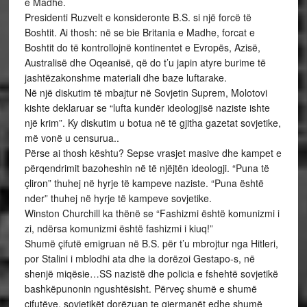
e Madhe.
Presidenti Ruzvelt e konsideronte B.S. si një forcë të
Boshtit. Ai thosh: në se bie Britania e Madhe, forcat e
Boshtit do të kontrollojnë kontinentet e Evropës, Azisë,
Australisë dhe Oqeanisë, që do t’u japin atyre burime të
jashtëzakonshme materiali dhe baze luftarake.
Në një diskutim të mbajtur në Sovjetin Suprem, Molotovi
kishte deklaruar se “lufta kundër ideologjisë naziste ishte
një krim”. Ky diskutim u botua në të gjitha gazetat sovjetike,
më vonë u censurua..
Përse ai thosh kështu? Sepse vrasjet masive dhe kampet e
përqendrimit bazoheshin në të njëjtën ideologji. “Puna të
çliron” thuhej në hyrje të kampeve naziste. “Puna është
nder” thuhej në hyrje të kampeve sovjetike.
Winston Churchill ka thënë se “Fashizmi është komunizmi i
zi, ndërsa komunizmi është fashizmi i kiuq!”
Shumë çifutë emigruan në B.S. për t’u mbrojtur nga Hitleri,
por Stalini i mblodhi ata dhe ia dorëzoi Gestapo-s, në
shenjë miqësie…SS nazistë dhe policia e fshehtë sovjetikë
bashkëpunonin ngushtësisht. Përveç shumë e shumë
çifutëve, sovjetikët dorëzuan te gjermanët edhe shumë