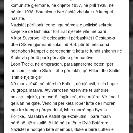
komunistë gjermanë, në dhjetor 1937, në prill 1938, në
nëntor 1938. Shumica e tyre është zhdukur në kampet
naziste.
Nazistët përfitonin edhe nga përvoja e policisë sekrete
sovjetike që kish nisur torturat njëzetë vite më parë..
Viktor Suvorov: një delegacion i përbashkët i Gestapo-s
dhe i SS-ve gjermanë shkoi në B.S. për të mësuar si
ndërtohen kampet e përqendrimit; këta të fundit shkonin në
Krakovia për të parë përvojën e gjermanëve.
Leon Trocki, në emigracion, paralajmëronte botën “për
antisemitizmin e Stalinit dhe për faktin që Hitleri dhe Stalini
ishin e njëjta gjë”.
Në mars 1940, në afërsi të Katinit, në një pyll, ishin hapur
78 gropa masive. Aty varrosën rezervistë të ushtrise
polake, mjekë, profesorë, ingjinierë, disa mijëra. Viktimat i
qëlluan në qafë. Vendimi për këta robër lufte që i morën
nga tre kampe përqendrimi, ishte marrë nga Byroja
Politike,. Masakra e Katinit qe ekzekutimi i parë masiv i
bërë në një shkallë të tillë në Luftën e Dytë Botërore.
Nazistët e ndoqën këtë shembull, duke e bërë Luftën e