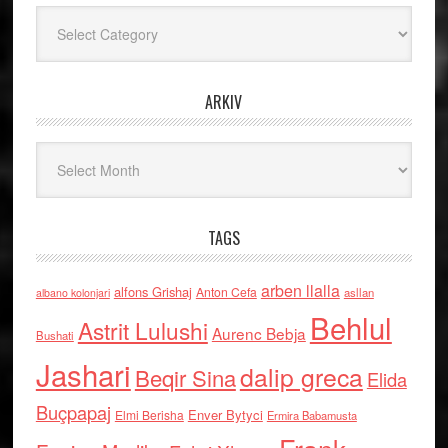
Kategoritë
ARKIV
Arkiv
TAGS
arben llalla
alfons Grishaj
Anton Cefa
asllan
albano kolonjari
Behlul
Astrit Lulushi
Aurenc Bebja
Bushati
Jashari
dalip greca
Beqir Sina
Elida
Buçpapaj
Enver Bytyci
Elmi Berisha
Ermira Babamusta