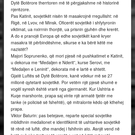
Dytë Botërore therrtoren më të përgjakshme në historinë
njerëzore.
Pas Katinit, sovjetikët nisën të masakrojnë rregullisht: në
Rigë, në Lvov, në Minsk. Oficerët sovjetikë i shfytyronin
viktimat, ua nxirrnin thonjtë, ua prisnin gjuhën dhe krerët.
A do e pranojë Evropa që edhe sovjetikët kanë kryer
masakra të përbindëshme, sikurse e ka bërë këtë me
nazistët?
Majori Soprunenko, që mori pjesë në pushkatimet e Katinit,
u dekorua me “Medaljen e Nderit”, kurse Serovi, me
“Medaljen e Leninit”, dekorata më e lartë e shtetit.
Gjatë Luftës së Dytë Botërore, kanë vdekur më se 27
milionë qytetarë sovjetikë. Por vetëm një pjesë shumë e
vogël syresh është vrarë nga gjermanët. Kur Ushtria e
Kuqe marshonte, prapa saj vinte një armatë tjetër me
tanke (e policisë së fshehtë), që mitralonte këdo që kthehej
prapa.
Viktor Baturin: pas betejave, reparte special sovjetike
mblidhnin medalionet e identifikimit të ushtarëve sovjetikë
të rënë në luftë, dhe mandej i fshihnin ato. Asnjë vend në