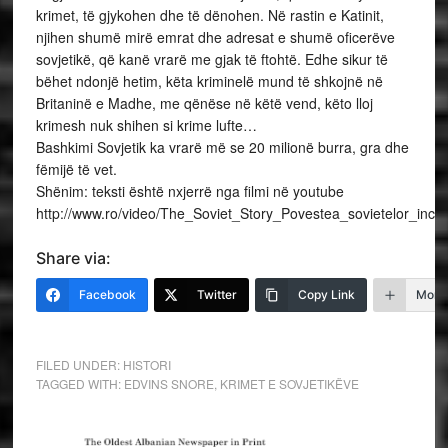
krimet, të gjykohen dhe të dënohen. Në rastin e Katinit,
njihen shumë mirë emrat dhe adresat e shumë oficerëve
sovjetikë, që kanë vrarë me gjak të ftohtë. Edhe sikur të
bëhet ndonjë hetim, këta kriminelë mund të shkojnë në
Britaninë e Madhe, me qënëse në këtë vend, këto lloj
krimesh nuk shihen si krime lufte…
Bashkimi Sovjetik ka vrarë më se 20 milionë burra, gra dhe
fëmijë të vet.
Shënim: teksti është nxjerrë nga filmi në youtube
http://www.ro/video/The_Soviet_Story_Povestea_sovietelor_incred
Share via:
Facebook
Twitter
Copy Link
More
FILED UNDER:
HISTORI
TAGGED WITH:
EDVINS SNORE
,
KRIMET E SOVJETIKËVE