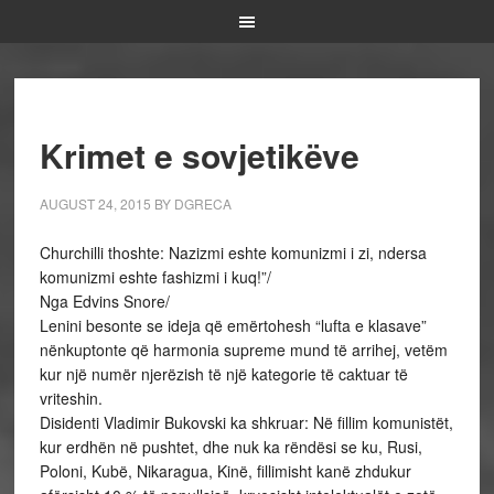
Krimet e sovjetikëve
AUGUST 24, 2015
BY
DGRECA
Churchilli thoshte: Nazizmi eshte komunizmi i zi, ndersa
komunizmi eshte fashizmi i kuq!”/
Nga Edvins Snore/
Lenini besonte se ideja që emërtohesh “lufta e klasave”
nënkuptonte që harmonia supreme mund të arrihej, vetëm
kur një numër njerëzish të një kategorie të caktuar të
vriteshin.
Disidenti Vladimir Bukovski ka shkruar: Në fillim komunistët,
kur erdhën në pushtet, dhe nuk ka rëndësi se ku, Rusi,
Poloni, Kubë, Nikaragua, Kinë, fillimisht kanë zhdukur