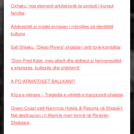
Oxhaku, nga elementi arkitektonik te simboli i trungut
familjar
Arbëreshët si model evropian i mbrojtjes së identitetit
kulturor
Sali Shijaku, “Diego Rivera” shqiptar i artit tonë kombëtar
“Dom Fred Kalaj, mes altarit dhe atdheut si hermeneutikë
e shpresës, kujtesës dhe shërbimit”
A PO ARMATOSET BALLKANI?
Kriza e vlerave – Tragjedia e vërtetë e tranzicionit shqiptar
Green Coast sjell Nammos Hotels & Resorts në Shqipëri:
Një destinacion i ri lifestyle merr formë në Rivierën
Shqiptare