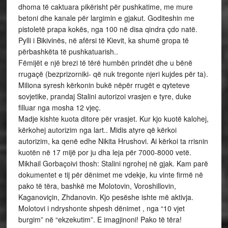
dhoma të caktuara pikërisht për pushkatime, me mure
betoni dhe kanale për largimin e gjakut. Goditeshin me
pistoletë prapa kokës, nga 100 në disa qindra çdo natë.
Pylli i Bikivinës, në afërsi të Kievit, ka shumë gropa të
përbashkëta të pushkatuarish..
Fëmijët e një brezi të tërë humbën prindët dhe u bënë
rrugaçë (bezprizorniki- që nuk tregonte njeri kujdes për ta).
Miliona syresh kërkonin bukë nëpër rrugët e qyteteve
sovjetike, prandaj Stalini autorizoi vrasjen e tyre, duke
filluar nga mosha 12 vjeç.
Madje kishte kuota ditore për vrasjet. Kur kjo kuotë kalohej,
kërkohej autorizim nga lart.. Midis atyre që kërkoi
autorizim, ka qenë edhe Nikita Hrushovi. Ai kërkoi ta rrisnin
kuotën në 17 mijë por ju dha leja për 7000-8000 vetë.
Mikhail Gorbaçoivi thosh: Stalini ngrohej në gjak. Kam parë
dokumentet e tij për dënimet me vdekje, ku vinte firmë në
pako të tëra, bashkë me Molotovin, Voroshillovin,
Kaganoviçin, Zhdanovin. Kjo pesëshe ishte më aktivja.
Molotovi i ndryshonte shpesh dënimet , nga “10 vjet
burgim” në “ekzekutim”. E imagjinoni! Pako të tëra!