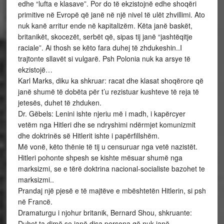
edhe “lufta e klasave”. Por do të ekzistojnë edhe shoqëri
primitive në Evropë që janë në një nivel të ulët zhvillimi. Ato
nuk kanë arritur ende në kapitalizëm. Këta janë baskët,
britanikët, skocezët, serbët që, sipas tij janë “jashtëqitje
raciale”. Ai thosh se këto fara duhej të zhdukeshin..I
trajtonte sllavët si vulgarë. Psh Polonia nuk ka arsye të
ekzistojë…
Karl Marks, diku ka shkruar: racat dhe klasat shoqërore që
janë shumë të dobëta për t’u rezistuar kushteve të reja të
jetesës, duhet të zhduken.
Dr. Gëbels: Lenini ishte njeriu më i madh, i kapërcyer
vetëm nga Hitleri dhe se ndryshimi ndërmjet komunizmit
dhe doktrinës së Hitlerit ishte i papërfillshëm.
Më vonë, këto thënie të tij u censuruar nga vetë nazistët.
Hitleri pohonte shpesh se kishte mësuar shumë nga
marksizmi, se e tërë doktrina nacional-socialiste bazohet te
marksizmi..
Prandaj një pjesë e të majtëve e mbështetën Hitlerin, si psh
në Francë.
Dramaturgu i njohur britanik, Bernard Shou, shkruante:
Duhet ta dimë se janë disa persona që nuk janë