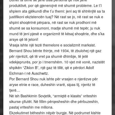
produktivë, por që gjenerojnë më shumë probleme. Le t’I
shpiem ata gjëkundi dhe t’u themi: jeni aq të shtrënjtë sa ta
justifikoni ekzistencën tuaj? Në rast se jo, në rast se nuk e
shpini shoqërinë përpara, në rast se nuk prodhoni më
shumë se sa konsumoni, madje shumë më tepër, ju nuk
mund të jeni pjesë e organizmit të kësaj shoqërie, dhe s’ka
arsye që të jetoni!
Vrasja ishte një tezë themelore e socializmit marksist.
Bernard Shou bënte thirrje, më 1934, të zbulohej një gaz
për njerëzit, që të vret pa shumë dhimbje, të jetë
vdekjeprurës, por jo i tmerrshëm. 10 vjet më vonë, nazistët
shpikën “Ziklon B”, një gaz të tillë, që e përdori Adolf
Eichman-i në Auschwitz.
Por Bernard Shou nuk ishte për vrasjen e njerëzve për
aryse etnie e race, duheshin vrarë, sipas tij, njerëz të
tjerë…
Në ish Bashkimin Sovjetik, “armiqtë e klasës” vriteshin
sikurse çifutët. Në fillim përqesheshin dhe përbuzeshin,
pastaj vriteshin me miliona.
Ekzekutimet bëheshin nëpër burgje. Në podrumet kishte