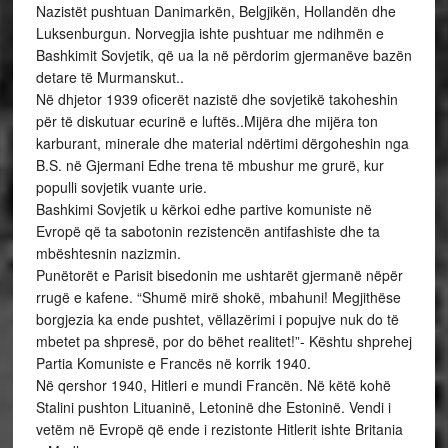
Nazistët pushtuan Danimarkën, Belgjikën, Hollandën dhe
Luksenburgun. Norvegjia ishte pushtuar me ndihmën e
Bashkimit Sovjetik, që ua la në përdorim gjermanëve bazën
detare të Murmanskut..
Në dhjetor 1939 oficerët nazistë dhe sovjetikë takoheshin
për të diskutuar ecurinë e luftës..Mijëra dhe mijëra ton
karburant, minerale dhe material ndërtimi dërgoheshin nga
B.S. në Gjermani Edhe trena të mbushur me grurë, kur
populli sovjetik vuante urie.
Bashkimi Sovjetik u kërkoi edhe partive komuniste në
Evropë që ta sabotonin rezistencën antifashiste dhe ta
mbështesnin nazizmin.
Punëtorët e Parisit bisedonin me ushtarët gjermanë nëpër
rrugë e kafene. “Shumë mirë shokë, mbahuni! Megjithëse
borgjezia ka ende pushtet, vëllazërimi i popujve nuk do të
mbetet pa shpresë, por do bëhet realitet!”- Kështu shprehej
Partia Komuniste e Francës në korrik 1940.
Në qershor 1940, Hitleri e mundi Francën. Në këtë kohë
Stalini pushton Lituaninë, Letoninë dhe Estoninë. Vendi i
vetëm në Evropë që ende i rezistonte Hitlerit ishte Britania