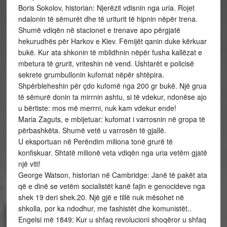
Boris Sokolov, historian: Njerëzit vdisnin nga uria. Rojet
ndalonin të sëmurët dhe të uriturit të hipnin nëpër trena.
Shumë vdiqën në stacionet e trenave apo përgjatë
hekurudhës për Harkov e Kiev. Fëmijët qanin duke kërkuar
bukë. Kur ata shkonin të mblidhnin nëpër fusha kallëzat e
mbetura të grurit, vriteshin në vend. Ushtarët e policisë
sekrete grumbullonin kufomat nëpër shtëpira.
Shpërbleheshin për çdo kufomë nga 200 gr bukë. Një grua
të sëmurë donin ta mirrnin ashtu, si të vdekur, ndonëse ajo
u bërtiste: mos më merrni, nuk kam vdekur ende!
Maria Zaguts, e mbijetuar: kufomat i varrosnin në gropa të
përbashkëta. Shumë vetë u varrosën të gjallë.
U eksportuan në Perëndim miliona tonë grurë të
konfiskuar. Shtatë milionë veta vdiqën nga uria vetëm gjatë
një viti!
George Watson, historian në Cambridge: Janë të pakët ata
që e dinë se vetëm socialistët kanë fajin e genocideve nga
shek 19 deri shek.20. Një gjë e tillë nuk mësohet në
shkolla, por ka ndodhur, me fashistët dhe komunistët..
Engelsi më 1849: Kur u shfaq revolucioni shoqëror u shfaq