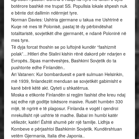
botërore bashkë me trupat SS. Popullsia lokale shpesh nuk
e bënte dot dallimin ndërmjet tyre.
Norman Davies: Ushtria gjermane u takua me Ushtrinë e
Kuqe në mes të Polonisë, pastaj të dy përbindëshat
totalitaristë, sovjetikët dhe gjermanët, e ndanë Poloninë në
mes tyre.
Të dyja forcat thoshin se po luftojnë kundër “fashizmit
polak”…Hitleri dhe Stalini kishin rënë dakord për ndarjen e
Evropës..Sipas marrëveshjes, Bashkimi Sovjetik do ta
pushtonte edhe Finlandën..
Ari Vatanen: Kur bombarduesit e parë sulmuan Helsinkin,
më 1939, finlandezët menduan se sovjetikët gabimisht e
kanë bërë këtë akt. Qyteti u shkatërrua.
Moska e etikonte Finlandën si regjim fashist dhe kreu ndaj
saj edhe një goditje tokësore masive. Rusët humbën 330
mijë, të ngrirë e të plagosur. Finlanda e vogël i qendroi
mrekullisht një ushtrie të madhe. Babai im humbi katër
vëllezër, katër! Është shumë për një familje. Lidhja e
Kombeve e përjashtoi Bashkimin Sovjetik. Kundërshtuan
vetëm Gjermania, Italia dhe Japonia..