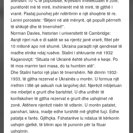
afërsisht 10 % të popullsisë, kryesisht intelektualët e zotë,
punëtorët më të mirë, inxhinierët më të mirë, të gjithë i
vranë. Pastaj punohej për ndërtimin e një shoqërie të re.
Lenini porosiste: “Bëjeni në atë mënyrë, që populli përrreth
të shikojë dhe të tmerrohet!”.
Norman Davies, historian i universitetit të Cambridge:
Asnjë njeri nuk e di saktë se sa njerëz janë vrarë, flitet për
10 milionë apo më shumë. Ukraina paraqiti një qendresë të
madhe etnike ndaj rusëve. Stalini i shkruante më 1932
Kaganoviçit: “Situata në Ukrainë është shumë e keqe. Po
të mos marrim tani masa, do ta humbim atë”.
Dhe Stalini hartoi një plan të tmerrshëm. Në dimrin 1932-
1933, të gjitha rezervat e Ukrainës u morën. U formua një
rrethim i tillë që askush nuk largohej dot. Njerëzit mbijetuan
me mbetjet e grurit dhe barishtet. U dha urdhër të
konfiskohen të gjitha rezervat e grurit dhe ushqimet në
zonë. Atëhere njerëzit nisën të vdisnin. U morën patatet,
panxhari, lakra, madje edhe turshitë më ghjithë fuçi. Edhe
patatja e farës. Gjithçka. Fshatarëve iu ndalua të kërkonin
ushqim gjetkë, të blinin apo të punonin për ta fituar
ushqimin.