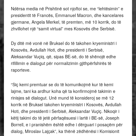
Ndërsa media në Prishtinë sot njoftoi se, me “lehtësimin” e
presidentit të Francës, Emmanuel Macron, dhe kancelares
gjermane, Angela Merkel, të premten, më 10 korrik, do të
zhvillohet një “samit virtual” mes Kosovës dhe Serbisë.
Dy ditë më vonë në Bruksel do të takohen kryeministri i
Kosovës, Avdullah Hoti, dhe presidenti i Serbisë,
Aleksandar Vuçiq, që, sipas BE-së, do të shënojë edhe
rifillimin e dialogut për normalizimin gjithpërfshirës të
raporteve.
“Siç kemi premtuar se do të komunikojmë kur të kemi
lajme, tani ka ardhur koha që ta konfirmojmë takimin e
rinisjes së dialogut. Unë mund të konsideroj se më 12
korrik në Bruksel takohen kryeministri i Kosovës, Avdullah
Hoti, dhe presidenti i Serbisë, Aleksandar Vuçiç. Nikoqir i
këtij takimi do të jetë përfaqësuesi i lartë i BE-së, Joseph
Borrell, e i pranishëm është edhe i dërguari i posaçëm për
dialog, Miroslav Lajçak”, ka thënë zëdhënësi i Komisionit