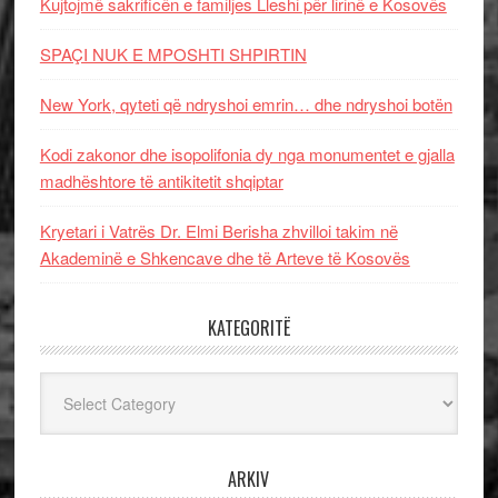
Kujtojmë sakrificën e familjes Lleshi për lirinë e Kosovës
SPAÇI NUK E MPOSHTI SHPIRTIN
New York, qyteti që ndryshoi emrin… dhe ndryshoi botën
Kodi zakonor dhe isopolifonia dy nga monumentet e gjalla
madhështore të antikitetit shqiptar
Kryetari i Vatrës Dr. Elmi Berisha zhvilloi takim në
Akademinë e Shkencave dhe të Arteve të Kosovës
KATEGORITË
Kategoritë
ARKIV