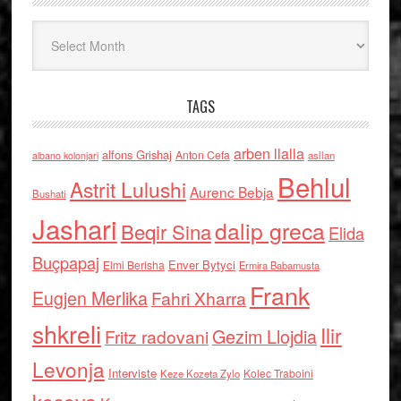
Arkiv
TAGS
arben llalla
alfons Grishaj
Anton Cefa
asllan
albano kolonjari
Behlul
Astrit Lulushi
Aurenc Bebja
Bushati
Jashari
dalip greca
Beqir Sina
Elida
Buçpapaj
Enver Bytyci
Elmi Berisha
Ermira Babamusta
Frank
Eugjen Merlika
Fahri Xharra
shkreli
Ilir
Gezim Llojdia
Fritz radovani
Levonja
Interviste
Kolec Traboini
Keze Kozeta Zylo