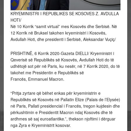
KRYEMINISTRI I REPUBLIKES SE KOSOVES Z. AVDULLA
HOTI/
Në 10 Korrik “samit virtual” mes Kosovës dhe Serbisë. Në
12 Korrik në Bruksel takohen kryeministri i Kosovës,
Avdullah Hoti, dhe presidenti i Serbisë, Aleksandar Vuçiç/
PRISHTINË, 6 Korrik 2020-Gazeta DIELLI/ Kryeministri i
Qeverisë së Republikës së Kosovës, Avdullah Hoti do të
udhëtojë sot për në Paris, ku nesër, në 7 Korrik 2020, do të
takohet me Presidentin e Republikës së
Francës, Emmanuel Macron.
“Pritja zyrtare që bëhet enkas për kryeministrin e
Republikës së Kosovës në Pallatin Elize (Palais de l’Elysée)
në Paris, Pallati presidencial i Francës, tregon kujdesin dhe
përkushtimin e Presidentit Macron ndaj Kosovës dhe të
ardhmes së saj euroatlantike.”, thekson njoftimi i dërguar
nga Zyra e Kryeministrit kosovar.