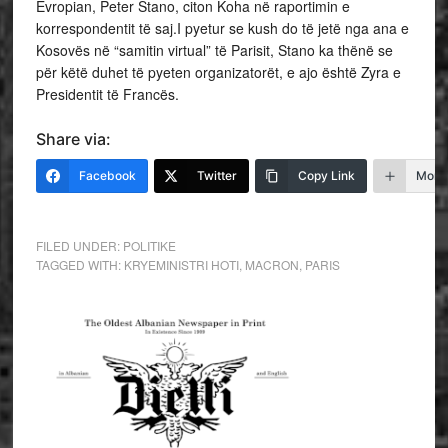
Evropian, Peter Stano, citon Koha në raportimin e
korrespondentit të saj.I pyetur se kush do të jetë nga ana e
Kosovës në “samitin virtual” të Parisit, Stano ka thënë se
për këtë duhet të pyeten organizatorët, e ajo është Zyra e
Presidentit të Francës.
Share via:
Facebook
Twitter
Copy Link
More
FILED UNDER:
POLITIKE
TAGGED WITH:
KRYEMINISTRI HOTI
,
MACRON
,
PARIS