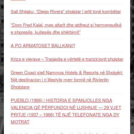
Sali Shijaku, “Diego Rivera” shqiptar i artit tonë kombëtar
“Dom Fred Kalaj, mes altarit dhe atdheut si hermeneutikë
e shpresës, kujtesës dhe shërbimit”
A PO ARMATOSET BALLKANI?
Kriza e vlerave – Tragjedia e vërtetë e tranzicionit shqiptar
Green Coast sjell Nammos Hotels & Resorts në Shqipëri:
Një destinacion i ri lifestyle merr formë në Rivierën
Shqiptare
PUEBLO (1966) / HISTORIA E SPANJOLLES NGA
VALENCIA QË PËRFUNDOI NË LUSHNJE — 29 VJET
PRITJE (1937 – 1966) TË NJË TELEFONATE NGA DY
MOTRAT