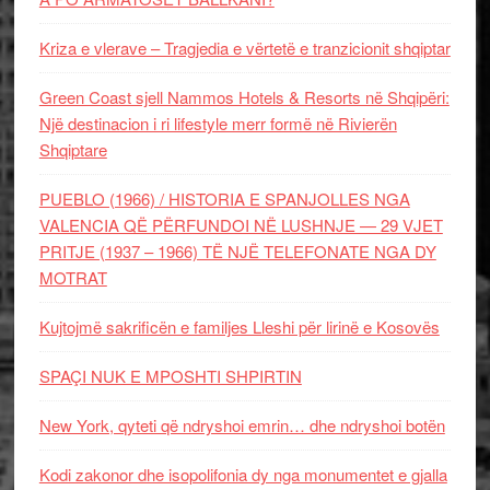
Kriza e vlerave – Tragjedia e vërtetë e tranzicionit shqiptar
Green Coast sjell Nammos Hotels & Resorts në Shqipëri:
Një destinacion i ri lifestyle merr formë në Rivierën
Shqiptare
PUEBLO (1966) / HISTORIA E SPANJOLLES NGA
VALENCIA QË PËRFUNDOI NË LUSHNJE — 29 VJET
PRITJE (1937 – 1966) TË NJË TELEFONATE NGA DY
MOTRAT
Kujtojmë sakrificën e familjes Lleshi për lirinë e Kosovës
SPAÇI NUK E MPOSHTI SHPIRTIN
New York, qyteti që ndryshoi emrin… dhe ndryshoi botën
Kodi zakonor dhe isopolifonia dy nga monumentet e gjalla