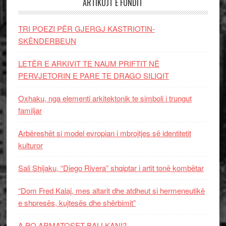
ARTIKUJT E FUNDIT
TRI POEZI PËR GJERGJ KASTRIOTIN-
SKËNDERBEUN
LETËR E ARKIVIT TE NAUM PRIFTIT NË
PERVJETORIN E PARE TE DRAGO SILIQIT
Oxhaku, nga elementi arkitektonik te simboli i trungut
familjar
Arbëreshët si model evropian i mbrojtjes së identitetit
kulturor
Sali Shijaku, “Diego Rivera” shqiptar i artit tonë kombëtar
“Dom Fred Kalaj, mes altarit dhe atdheut si hermeneutikë
e shpresës, kujtesës dhe shërbimit”
A PO ARMATOSET BALLKANI?