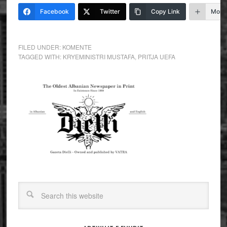
Facebook
Twitter
Copy Link
More
FILED UNDER:
KOMENTE
TAGGED WITH:
KRYEMINISTRI MUSTAFA
,
PRITJA UEFA