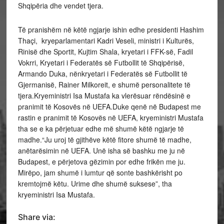
Shqipëria dhe vendet tjera.
Të pranishëm në këtë ngjarje ishin edhe presidenti Hashim
Thaçi, kryeparlamentari Kadri Veseli, ministri i Kulturës,
Rinisë dhe Sportit, Kujtim Shala, kryetari i FFK-së, Fadil
Vokrri, Kryetari i Federatës së Futbollit të Shqipërisë,
Armando Duka, nënkryetari i Federatës së Futbollit të
Gjermanisë, Rainer Milkoreit, e shumë personalitete të
tjera.Kryeministri Isa Mustafa ka vlerësuar rëndësinë e
pranimit të Kosovës në UEFA.Duke qenë në Budapest me
rastin e pranimit të Kosovës në UEFA, kryeministri Mustafa
tha se e ka përjetuar edhe më shumë këtë ngjarje të
madhe.“Ju uroj të gjithëve këtë fitore shumë të madhe,
anëtarësimin në UEFA. Unë isha së bashku me ju në
Budapest, e përjetova gëzimin por edhe frikën me ju.
Mirëpo, jam shumë i lumtur që sonte bashkërisht po
kremtojmë këtu. Urime dhe shumë suksese”, tha
kryeministri Isa Mustafa.
Share via: