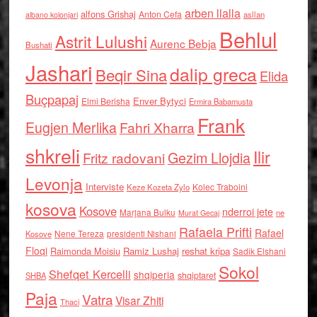
arben llalla
alfons Grishaj
Anton Cefa
asllan
albano kolonjari
Behlul
Astrit Lulushi
Aurenc Bebja
Bushati
Jashari
dalip greca
Beqir Sina
Elida
Buçpapaj
Enver Bytyci
Elmi Berisha
Ermira Babamusta
Frank
Eugjen Merlika
Fahri Xharra
shkreli
Ilir
Gezim Llojdia
Fritz radovani
Levonja
Interviste
Kolec Traboini
Keze Kozeta Zylo
kosova
Kosove
nderroi jete
Marjana Bulku
ne
Murat Gecaj
Rafaela Prifti
Rafael
Nene Tereza
Kosove
presidenti Nishani
Floqi
Raimonda Moisiu
Ramiz Lushaj
reshat kripa
Sadik Elshani
Sokol
Shefqet Kercelli
shqiperia
shqiptaret
SHBA
Paja
Vatra
Visar Zhiti
Thaci