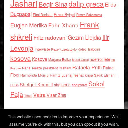
Jashari
dalip greca
Beqir Sina
Elida
Buçpapaj
Enver Bytyci
Elmi Berisha
Ermira Babamusta
Frank
Eugjen Merlika
Fahri Xharra
shkreli
Ilir
Gezim Llojdia
Fritz radovani
Levonja
Interviste
Kolec Traboini
Keze Kozeta Zylo
kosova
Kosove
nderroi jete
Marjana Bulku
ne
Murat Gecaj
Rafaela Prifti
Rafael
Nene Tereza
Kosove
presidenti Nishani
Floqi
Raimonda Moisiu
Ramiz Lushaj
reshat kripa
Sadik Elshani
Sokol
Shefqet Kercelli
shqiperia
shqiptaret
SHBA
Paja
Vatra
Visar Zhiti
Thaci
This website uses cookies to improve your experience. We'll
assume you're ok with this, but you can opt-out if you wish.