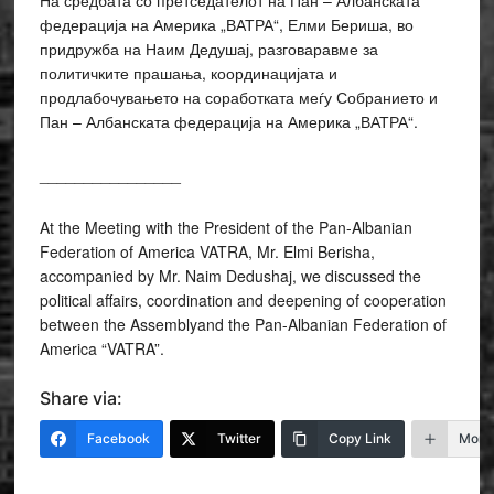
На средбата со претседателот на Пан – Албанската
федерација на Америка „ВАТРА“, Елми Бериша, во
придружба на Наим Дедушај, разговаравме за
политичките прашања, координацијата и
продлабочувањето на соработката меѓу Собранието и
Пан – Албанската федерација на Америка „ВАТРА“.
________________
At the Meeting with the President of the Pan-Albanian
Federation of America VATRA, Mr. Elmi Berisha,
accompanied by Mr. Naim Dedushaj, we discussed the
political affairs, coordination and deepening of cooperation
between the Assemblyand the Pan-Albanian Federation of
America “VATRA”.
Share via:
Facebook
Twitter
Copy Link
More