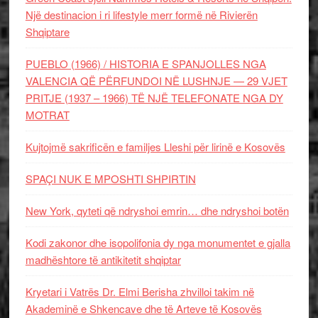
Një destinacion i ri lifestyle merr formë në Rivierën
Shqiptare
PUEBLO (1966) / HISTORIA E SPANJOLLES NGA
VALENCIA QË PËRFUNDOI NË LUSHNJE — 29 VJET
PRITJE (1937 – 1966) TË NJË TELEFONATE NGA DY
MOTRAT
Kujtojmë sakrificën e familjes Lleshi për lirinë e Kosovës
SPAÇI NUK E MPOSHTI SHPIRTIN
New York, qyteti që ndryshoi emrin… dhe ndryshoi botën
Kodi zakonor dhe isopolifonia dy nga monumentet e gjalla
madhështore të antikitetit shqiptar
Kryetari i Vatrës Dr. Elmi Berisha zhvilloi takim në
Akademinë e Shkencave dhe të Arteve të Kosovës