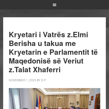
Kryetari i Vatrës z.Elmi
Berisha u takua me
Kryetarin e Parlamentit të
Maqedonisë së Veriut
z.Talat Xhaferri
NOVEMBER 1, 2023
BY
S P