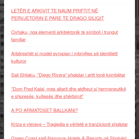
LETËR E ARKIVIT TE NAUM PRIFTIT NË
PERVJETORIN E PARE TE DRAGO SILIQIT
Oxhaku, nga elementi arkitektonik te simboli i trungut
familjar
Arbëreshët si model evropian i mbrojtjes së identitetit
kulturor
Sali Shijaku, “Diego Rivera” shqiptar i artit tonë kombëtar
“Dom Fred Kalaj, mes altarit dhe atdheut si hermeneutikë
e shpresës, kujtesës dhe shërbimit”
A PO ARMATOSET BALLKANI?
Kriza e vlerave – Tragjedia e vërtetë e tranzicionit shqiptar
Green Coast sjell Nammos Hotels & Resorts në Shqipëri: