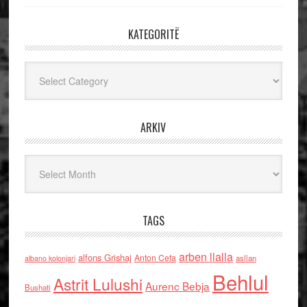
KATEGORITË
Kategoritë
ARKIV
Arkiv
TAGS
arben llalla
alfons Grishaj
Anton Cefa
asllan
albano kolonjari
Behlul
Astrit Lulushi
Aurenc Bebja
Bushati