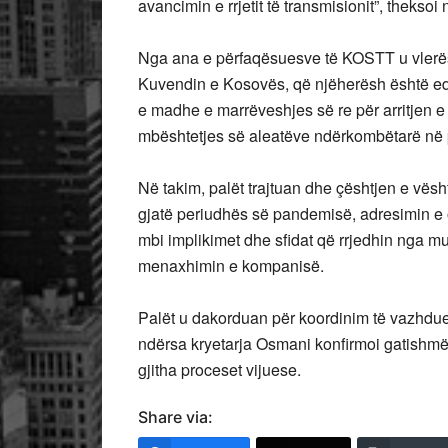
avancimin e rrjetit të transmisionit”, theks
Nga ana e përfaqësuesve të KOSTT u vlerë
Kuvendin e Kosovës, që njëherësh është edh
e madhe e marrëveshjes së re për arritjen e
mbështetjes së aleatëve ndërkombëtarë në p
Në takim, palët trajtuan dhe çështjen e vësht
gjatë periudhës së pandemisë, adresimin e o
mbi implikimet dhe sfidat që rrjedhin nga m
menaxhimin e kompanisë.
Palët u dakorduan për koordinim të vazhdues
ndërsa kryetarja Osmani konfirmoi gatishm
gjitha proceset vijuese.​
Share via: