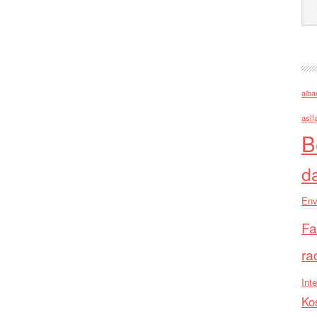
alba
asll
B
d
Env
Fa
ra
Inte
Ko