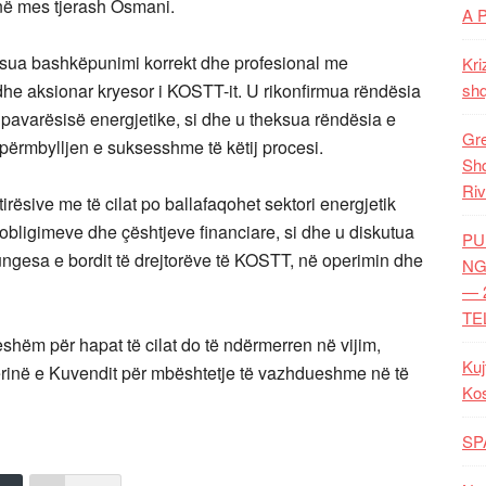
oi në mes tjerash Osmani.
A 
sua bashkëpunimi korrekt dhe profesional me
Kri
e aksionar kryesor i KOSTT-it. U rikonfirmua rëndësia
shq
 pavarësisë energjetike, si dhe u theksua rëndësia e
Gre
ërmbylljen e suksesshme të këtij procesi.
Shq
Riv
irësive me të cilat po ballafaqohet sektori energjetik
bligimeve dhe çështjeve financiare, si dhe u diskutua
PU
ungesa e bordit të drejtorëve të KOSTT, në operimin dhe
NG
— 
TE
hëm për hapat të cilat do të ndërmerren në vijim,
Kuj
ërinë e Kuvendit për mbështetje të vazhdueshme në të
Ko
SP