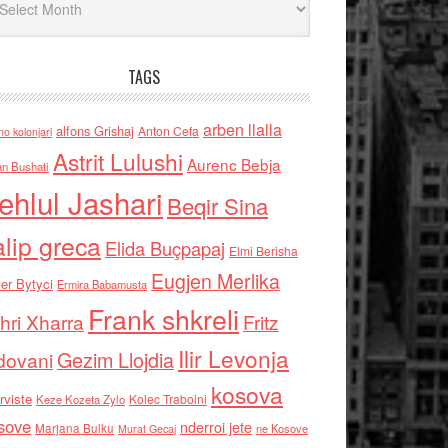
TAGS
arben llalla
alfons Grishaj
Anton Cefa
no kolonjari
Astrit Lulushi
Aurenc Bebja
an Bushati
ehlul Jashari
Beqir Sina
alip greca
Elida Buçpapaj
Elmi Berisha
Eugjen Merlika
er Bytyci
Ermira Babamusta
Frank shkreli
hri Xharra
Fritz
Ilir Levonja
Gezim Llojdia
dovani
kosova
rviste
Kolec Traboini
Keze Kozeta Zylo
sove
nderroi jete
Marjana Bulku
ne Kosove
Murat Gecaj