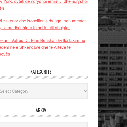
 York, qyteti që ndryshoi emrin… dhe ndryshoi
ën
i zakonor dhe isopolifonia dy nga monumentet
jalla madhështore të antikitetit shqiptar
etari i Vatrës Dr. Elmi Berisha zhvilloi takim në
deminë e Shkencave dhe të Arteve të
sovës
KATEGORITË
egoritë
ARKIV
iv