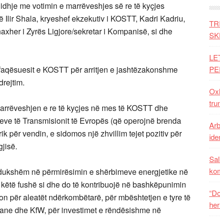
lidhje me votimin e marrëveshjes së re të kyçjes
lir Shala, kryeshef ekzekutiv i KOSTT, Kadri Kadriu,
TR
xher i Zyrës Ligjore/sekretar i Kompanisë, si dhe
SK
LE
rfaqësuesit e KOSTT për arritjen e jashtëzakonshme
PE
drejtim.
Oxh
tru
 marrëveshjen e re të kyçjes në mes të KOSTT dhe
e të Transmisionit të Evropës (që operojnë brenda
Arb
k për vendin, e sidomos një zhvillim tejet pozitiv për
iden
gjisë.
Sal
ko
jë dukshëm në përmirësimin e shërbimeve energjetike në
ë këtë fushë si dhe do të kontribuojë në bashkëpunimin
“Do
kon për aleatët ndërkombëtarë, për mbështetjen e tyre të
her
ane dhe KfW, për investimet e rëndësishme në