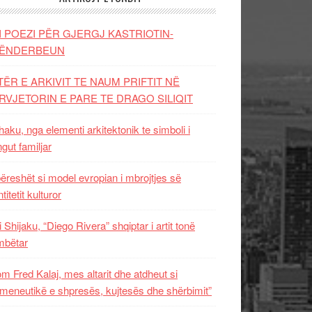
I POEZI PËR GJERGJ KASTRIOTIN-
ËNDERBEUN
TËR E ARKIVIT TE NAUM PRIFTIT NË
RVJETORIN E PARE TE DRAGO SILIQIT
aku, nga elementi arkitektonik te simboli i
ngut familjar
ëreshët si model evropian i mbrojtjes së
titetit kulturor
i Shijaku, “Diego Rivera” shqiptar i artit tonë
mbëtar
m Fred Kalaj, mes altarit dhe atdheut si
meneutikë e shpresës, kujtesës dhe shërbimit”