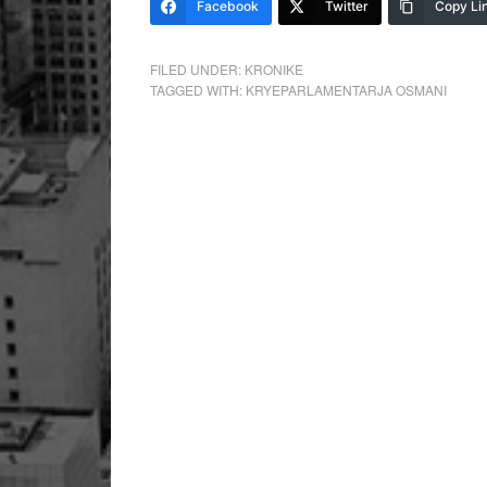
Facebook
Twitter
Copy Li
FILED UNDER:
KRONIKE
TAGGED WITH:
KRYEPARLAMENTARJA OSMANI