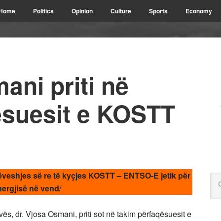
Home
Politics
Opinion
Culture
Sports
Economy
ani priti në
ësuesit e KOSTT
ëveshjes së re të kyçjes KOSTT – ENTSO-E jetik për
nergjisë në vend
/
ës, dr. Vjosa Osmani, priti sot në takim përfaqësuesit e