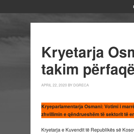
Kryetarja Osm
takim përfaq
APRIL 22, 2020
BY
DGRECA
Kryeparlamentarja Osmani: Votimi i marr
zhvillimin e qëndrueshëm të sektorit të e
Kryetarja e Kuvendit të Republikës së Kosov