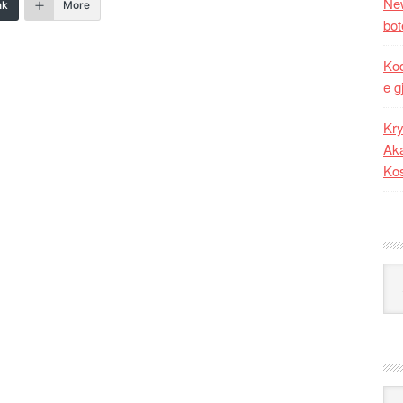
New
nk
More
bot
Kod
e g
Kry
Aka
Ko
Kat
Ark