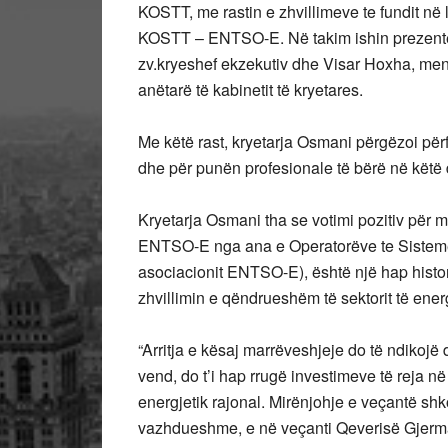
KOSTT, me rastin e zhvillimeve te fundit në 
KOSTT – ENTSO-E. Në takim ishin prezentë I
zv.kryeshef ekzekutiv dhe Visar Hoxha, mena
anëtarë të kabinetit të kryetares.
Me këtë rast, kryetarja Osmani përgëzoi pë
dhe për punën profesionale të bërë në këtë 
Kryetarja Osmani tha se votimi pozitiv për
ENTSO-E nga ana e Operatorëve te Sistemev
asociacionit ENTSO-E), është një hap histori
zhvillimin e qëndrueshëm të sektorit të ener
“Arritja e kësaj marrëveshjeje do të ndiko
vend, do t’i hap rrugë investimeve të reja n
energjetik rajonal. Mirënjohje e veçantë sh
vazhdueshme, e në veçanti Qeverisë Gjerm