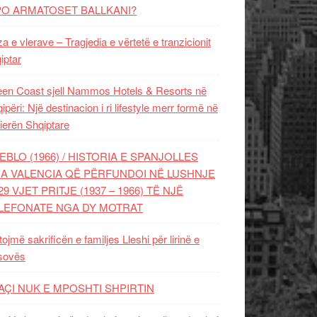
PO ARMATOSET BALLKANI?
za e vlerave – Tragjedia e vërtetë e tranzicionit
iptar
en Coast sjell Nammos Hotels & Resorts në
ipëri: Një destinacion i ri lifestyle merr formë në
ierën Shqiptare
EBLO (1966) / HISTORIA E SPANJOLLES
A VALENCIA QË PËRFUNDOI NË LUSHNJE
29 VJET PRITJE (1937 – 1966) TË NJË
LEFONATE NGA DY MOTRAT
tojmë sakrificën e familjes Lleshi për lirinë e
sovës
AÇI NUK E MPOSHTI SHPIRTIN