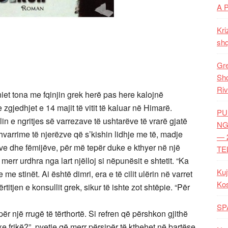
A 
Kri
shq
Gre
Shq
Riv
iet tona me fqinjin grek herë pas here kalojnë
 zgjedhjet e 14 majit të vitit të kaluar në Himarë.
PU
n e ngritjes së varrezave të ushtarëve të vrarë gjatë
NG
 zhvarrime të njerëzve që s’kishin lidhje me të, madje
— 
ave dhe fëmijëve, për më tepër duke e kthyer në një
TE
err urdhra nga lart njëlloj si nëpunësit e shtetit. “Ka
Kuj
e me stinët. Ai është dimri, era e të cilit ulërin në varret
Ko
titjen e konsullit grek, sikur të ishte zot shtëpie. “Për
SP
për një rrugë të tërthortë. Si refren që përshkon gjithë
ke frikë?”, pyetje që merr përsipër të kthehet në bartëse