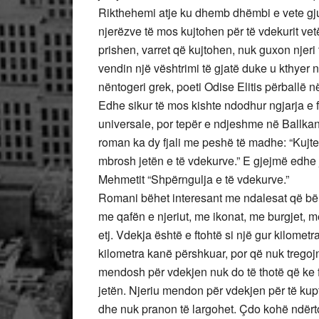
Rikthehemi atje ku dhemb dhëmbi e vete gjuh
njerëzve të mos kujtohen për të vdekurit vet
prishen, varret që kujtohen, nuk guxon njeri
vendin një vështrimi të gjatë duke u kthyer n
nëntogeri grek, poeti Odise Elitis përballë në
Edhe sikur të mos kishte ndodhur ngjarja e fs
universale, por tepër e ndjeshme në Ballkan
roman ka dy fjali me peshë të madhe: “Kujtes
mbrosh jetën e të vdekurve.” E gjejmë edhe 
Mehmetit “Shpërngulja e të vdekurve.”
Romani bëhet interesant me ndalesat që bën 
me qafën e njeriut, me ikonat, me burgjet, 
etj. Vdekja është e ftohtë si një gur kilometr
kilometra kanë përshkuar, por që nuk tregoj
mendosh për vdekjen nuk do të thotë që ke f
jetën. Njeriu mendon për vdekjen për të kupt
dhe nuk pranon të largohet. Çdo kohë ndërto