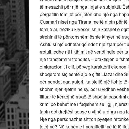
të mesazhit për një nga linjat e subjektit. Ë
përgatitin fëmijët për jetën dhe një nga hapa
Gusmari niset nga Tirana me të nipin për të 
fëmijë ai, rreziku kryesor ishin kafshët e egr
strehimit të përkohshëm është kthyer në rrugë
Ashtu si një udhëtar që ndez një zjarr për t’
rrotull, edhe riti i kthimit në vendlindje për 
një transformim tronditës – braktisjen e fshat
emigracioni, i cili, përveç karakterit ekono
shoqërore siç është ajo e çiftit Llazar dhe S
përmendet nga autori, ka sjellë një ftohje të
shohin njëri-tjetrin në sy, por u vidhen vës
filluar të kërkojnë rrugë të shpejta pasurimi
krimi po bëhet më i fuqishëm se ligji, njerë
japin dot drejtësi sepse u vijnë urdhra nga 
Një nga personazhet shtron pyetjen retorike 
jetojmë? Në kohën e imoralitetit më të fëlliqu