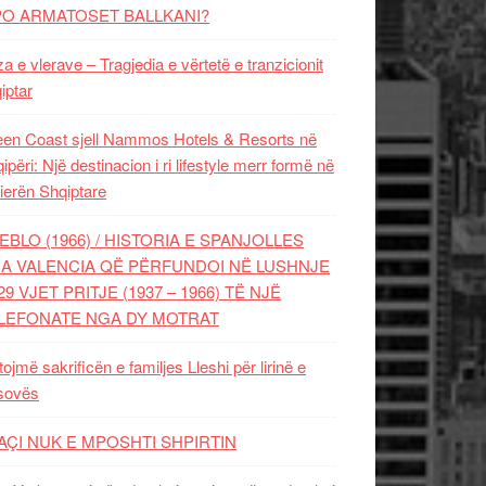
PO ARMATOSET BALLKANI?
za e vlerave – Tragjedia e vërtetë e tranzicionit
iptar
en Coast sjell Nammos Hotels & Resorts në
ipëri: Një destinacion i ri lifestyle merr formë në
ierën Shqiptare
EBLO (1966) / HISTORIA E SPANJOLLES
A VALENCIA QË PËRFUNDOI NË LUSHNJE
29 VJET PRITJE (1937 – 1966) TË NJË
LEFONATE NGA DY MOTRAT
tojmë sakrificën e familjes Lleshi për lirinë e
sovës
AÇI NUK E MPOSHTI SHPIRTIN