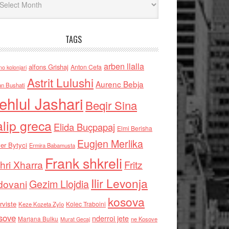
TAGS
arben llalla
alfons Grishaj
Anton Cefa
no kolonjari
Astrit Lulushi
Aurenc Bebja
an Bushati
ehlul Jashari
Beqir Sina
alip greca
Elida Buçpapaj
Elmi Berisha
Eugjen Merlika
er Bytyci
Ermira Babamusta
Frank shkreli
hri Xharra
Fritz
Ilir Levonja
Gezim Llojdia
dovani
kosova
rviste
Kolec Traboini
Keze Kozeta Zylo
sove
nderroi jete
Marjana Bulku
ne Kosove
Murat Gecaj