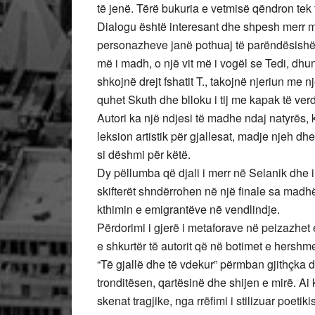
të jenë. Tërë bukuria e vetmisë qëndron tek të
Dialogu është interesant dhe shpesh merr mb
personazheve janë pothuaj të parëndësishëm 
më i madh, o një vit më i vogël se Tedi, dhun
shkojnë drejt fshatit T., takojnë njeriun me n
quhet Skuth dhe blloku i tij me kapak të ve
Autori ka një ndjesi të madhe ndaj natyrës, 
leksion artistik për gjallesat, madje njeh dhe
si dëshmi për këtë.
Dy pëllumba që djali i merr në Selanik dhe i
skifterët shndërrohen në një finale sa madh
kthimin e emigrantëve në vendlindje.
Përdorimi i gjerë i metaforave në peizazhet 
e shkurtër të autorit që në botimet e hershme.
“Të gjallë dhe të vdekur” përmban gjithçka d
tronditësen, qartësinë dhe shijen e mirë. A
skenat tragjike, nga rrëfimi i stilizuar poet