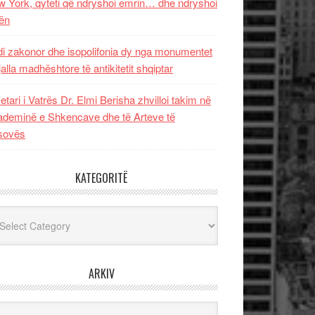
 York, qyteti që ndryshoi emrin… dhe ndryshoi
ën
i zakonor dhe isopolifonia dy nga monumentet
jalla madhështore të antikitetit shqiptar
etari i Vatrës Dr. Elmi Berisha zhvilloi takim në
deminë e Shkencave dhe të Arteve të
sovës
KATEGORITË
egoritë
ARKIV
iv