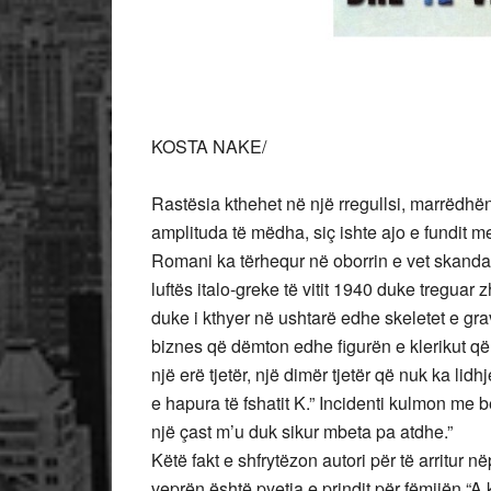
KOSTA NAKE/
Rastësia kthehet në një rregullsi, marrëdhën
amplituda të mëdha, siç ishte ajo e fundit me
Romani ka tërhequr në oborrin e vet skandali
luftës italo-greke të vitit 1940 duke treguar
duke i kthyer në ushtarë edhe skeletet e gr
biznes që dëmton edhe figurën e klerikut që m
një erë tjetër, një dimër tjetër që nuk ka lidhj
e hapura të fshatit K.” Incidenti kulmon me bër
një çast m’u duk sikur mbeta pa atdhe.”
Këtë fakt e shfrytëzon autori për të arritur në
veprën është pyetja e prindit për fëmijën “A 