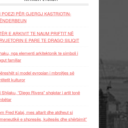
I POEZI PËR GJERGJ KASTRIOTIN-
ËNDERBEUN
TËR E ARKIVIT TE NAUM PRIFTIT NË
RVJETORIN E PARE TE DRAGO SILIQIT
aku, nga elementi arkitektonik te simboli i
ngut familjar
ëreshët si model evropian i mbrojtjes së
titetit kulturor
i Shijaku, “Diego Rivera” shqiptar i artit tonë
mbëtar
m Fred Kalaj, mes altarit dhe atdheut si
meneutikë e shpresës, kujtesës dhe shërbimit”