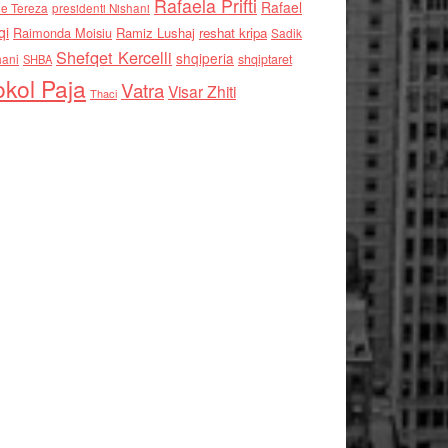
Rafaela Prifti
Rafael
e Tereza
presidenti Nishani
qi
Raimonda Moisiu
Ramiz Lushaj
reshat kripa
Sadik
Shefqet Kercelli
shqiperia
hani
shqiptaret
SHBA
kol Paja
Vatra
Visar Zhiti
Thaci