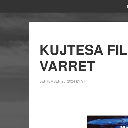
KUJTESA FI
VARRET
SEPTEMBER 25, 2024
BY
S P