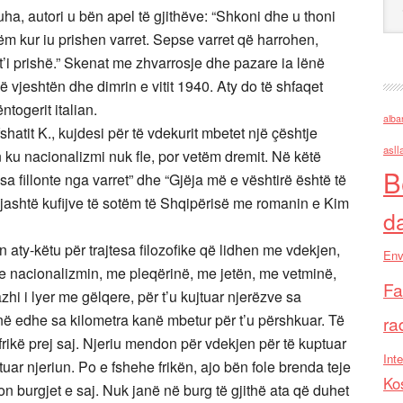
a, autori u bën apel të gjithëve: “Shkoni dhe u thoni
ëm kur iu prishen varret. Sepse varret që harrohen,
 t’i prishë.” Skenat me zhvarrosje dhe pazare ia lënë
ë vjeshtën dhe dimrin e vitit 1940. Aty do të shfaqet
ntogerit italian.
alba
hatit K., kujdesi për të vdekurit mbetet një çështje
asll
 ku nacionalizmi nuk fle, por vetëm dremit. Në këtë
B
a fillonte nga varret” dhe “Gjëja më e vështirë është të
jashtë kufijve të sotëm të Shqipërisë me romanin e Kim
d
aty-këtu për trajtesa filozofike që lidhen me vdekjen,
Env
me nacionalizmin, me pleqërinë, me jetën, me vetminë,
Fa
azhi i lyer me gëlqere, për t’u kujtuar njerëzve sa
në edhe sa kilometra kanë mbetur për t’u përshkuar. Të
ra
rikë prej saj. Njeriu mendon për vdekjen për të kuptuar
Inte
uar njeriun. Po e fshehe frikën, ajo bën fole brenda teje
Ko
n burgjet e saj. Nuk janë në burg të gjithë ata që duhet