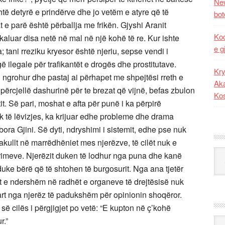
New
shtë detyrë e prindërve dhe jo vetëm e atyre që të
bot
t e parë është përballja me frikën. Gjyshi Aranit
Kod
kaluar disa netë në mal në një kohë të re. Kur ishte
e g
a; tani rreziku kryesor është njeriu, sepse vendi i
 ilegale për trafikantët e drogës dhe prostitutave.
Kry
u ngrohur dhe pastaj ai përhapet me shpejtësi rreth e
Aka
ta përcjellë dashurinë për te brezat që vijnë, befas zbulon
Ko
it. Së pari, moshat e afta për punë i ka përpirë
mik të lëvizjes, ka krijuar edhe probleme dhe drama
ibora Gjini. Së dyti, ndryshimi i sistemit, edhe pse nuk
 akullt në marrëdhëniet mes njerëzve, të cilët nuk e
Kat
htrimeve. Njerëzit duken të lodhur nga puna dhe kanë
 duke bërë që të shtohen të burgosurit. Nga ana tjetër
zit e ndershëm në radhët e organeve të drejtësisë nuk
lart nga njerëz të padukshëm për opinionin shoqëror.
së cilës i përgjigjet po vetë: “E kupton në ç’kohë
r.”
Ark