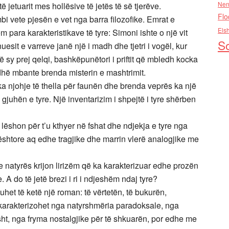
Nen
 jetuarit mes hollësive të jetës të së tjerëve.
Flo
i vete pjesën e vet nga barra filozofike. Emrat e
Els
para karakteristikave të tyre: Simoni ishte o një vit
So
uesit e varreve janë një i madh dhe tjetri i vogël, kur
jë sy prej qelqi, bashkëpunëtori i priftit që mbledh kocka
rdhë mbante brenda misterin e mashtrimit.
ka njohje të thella për faunën dhe brenda veprës ka një
 gjuhën e tyre. Një inventarizim i shpejtë i tyre shërben
 lëshon për t’u kthyer në fshat dhe ndjekja e tyre nga
ështore aq edhe tragjike dhe marrin vlerë analogjike me
e natyrës krijon lirizëm që ka karakterizuar edhe prozën
 A do të jetë brezi i ri i ndjeshëm ndaj tyre?
uhet të ketë një roman: të vërtetën, të bukurën,
i karakterizohet nga natyrshmëria paradoksale, nga
ikisht, nga fryma nostalgjike për të shkuarën, por edhe me