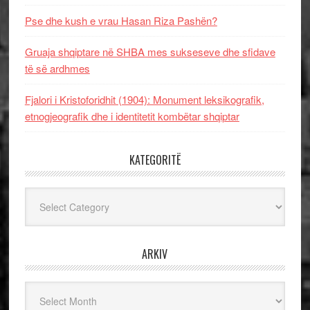
Pse dhe kush e vrau Hasan Riza Pashën?
Gruaja shqiptare në SHBA mes sukseseve dhe sfidave
të së ardhmes
Fjalori i Kristoforidhit (1904): Monument leksikografik,
etnogjeografik dhe i identitetit kombëtar shqiptar
KATEGORITË
Kategoritë
ARKIV
Arkiv