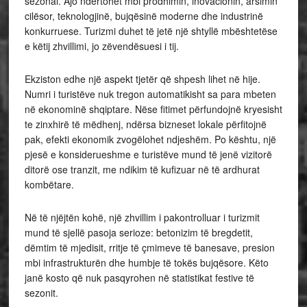
sezonal. Ajo ndërtohet mbi prodhimin, inovacionin, arsimin
cilësor, teknologjinë, bujqësinë moderne dhe industrinë
konkurruese. Turizmi duhet të jetë një shtyllë mbështetëse
e këtij zhvillimi, jo zëvendësuesi i tij.
Ekziston edhe një aspekt tjetër që shpesh lihet në hije.
Numri i turistëve nuk tregon automatikisht sa para mbeten
në ekonominë shqiptare. Nëse fitimet përfundojnë kryesisht
te zinxhirë të mëdhenj, ndërsa bizneset lokale përfitojnë
pak, efekti ekonomik zvogëlohet ndjeshëm. Po kështu, një
pjesë e konsiderueshme e turistëve mund të jenë vizitorë
ditorë ose tranzit, me ndikim të kufizuar në të ardhurat
kombëtare.
Në të njëjtën kohë, një zhvillim i pakontrolluar i turizmit
mund të sjellë pasoja serioze: betonizim të bregdetit,
dëmtim të mjedisit, rritje të çmimeve të banesave, presion
mbi infrastrukturën dhe humbje të tokës bujqësore. Këto
janë kosto që nuk pasqyrohen në statistikat festive të
sezonit.