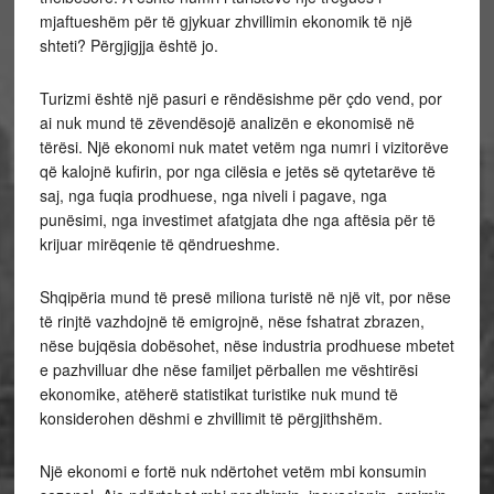
mjaftueshëm për të gjykuar zhvillimin ekonomik të një
shteti? Përgjigjja është jo.
Turizmi është një pasuri e rëndësishme për çdo vend, por
ai nuk mund të zëvendësojë analizën e ekonomisë në
tërësi. Një ekonomi nuk matet vetëm nga numri i vizitorëve
që kalojnë kufirin, por nga cilësia e jetës së qytetarëve të
saj, nga fuqia prodhuese, nga niveli i pagave, nga
punësimi, nga investimet afatgjata dhe nga aftësia për të
krijuar mirëqenie të qëndrueshme.
Shqipëria mund të presë miliona turistë në një vit, por nëse
të rinjtë vazhdojnë të emigrojnë, nëse fshatrat zbrazen,
nëse bujqësia dobësohet, nëse industria prodhuese mbetet
e pazhvilluar dhe nëse familjet përballen me vështirësi
ekonomike, atëherë statistikat turistike nuk mund të
konsiderohen dëshmi e zhvillimit të përgjithshëm.
Një ekonomi e fortë nuk ndërtohet vetëm mbi konsumin