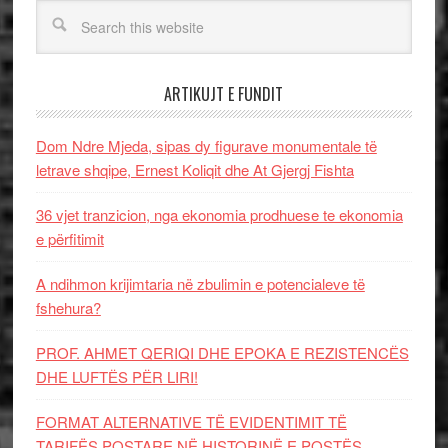
ARTIKUJT E FUNDIT
Dom Ndre Mjeda, sipas dy figurave monumentale të
letrave shqipe, Ernest Koliqit dhe At Gjergj Fishta
36 vjet tranzicion, nga ekonomia prodhuese te ekonomia
e përfitimit
A ndihmon krijimtaria në zbulimin e potencialeve të
fshehura?
PROF. AHMET QERIQI DHE EPOKA E REZISTENCЁS
DHE LUFTЁS PЁR LIRI!
FORMAT ALTERNATIVE TË EVIDENTIMIT TË
TARIFËS POSTARE NË HISTORINË E POSTËS