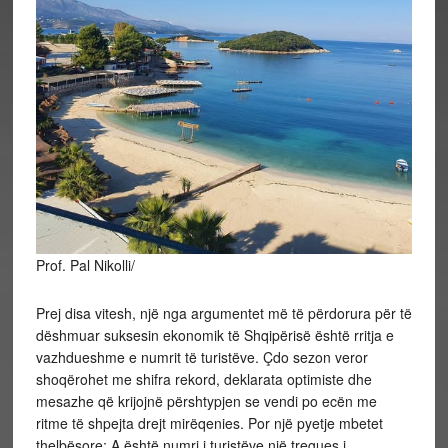
Prof. Pal Nikolli/
Prej disa vitesh, një nga argumentet më të përdorura për të
dëshmuar suksesin ekonomik të Shqipërisë është rritja e
vazhdueshme e numrit të turistëve. Çdo sezon veror
shoqërohet me shifra rekord, deklarata optimiste dhe
mesazhe që krijojnë përshtypjen se vendi po ecën me
ritme të shpejta drejt mirëqenies. Por një pyetje mbetet
thelbësore: A është numri i turistëve një tregues i