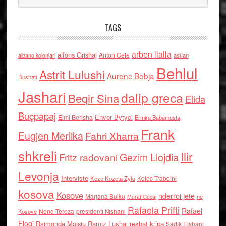
TAGS
arben llalla
alfons Grishaj
Anton Cefa
asllan
albano kolonjari
Behlul
Astrit Lulushi
Aurenc Bebja
Bushati
Jashari
dalip greca
Beqir Sina
Elida
Buçpapaj
Enver Bytyci
Elmi Berisha
Ermira Babamusta
Frank
Eugjen Merlika
Fahri Xharra
shkreli
Ilir
Gezim Llojdia
Fritz radovani
Levonja
Interviste
Kolec Traboini
Keze Kozeta Zylo
kosova
Kosove
nderroi jete
Marjana Bulku
ne
Murat Gecaj
Rafaela Prifti
Rafael
Nene Tereza
Kosove
presidenti Nishani
Floqi
Raimonda Moisiu
Ramiz Lushaj
reshat kripa
Sadik Elshani