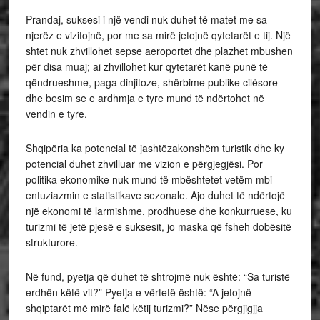
Prandaj, suksesi i një vendi nuk duhet të matet me sa
njerëz e vizitojnë, por me sa mirë jetojnë qytetarët e tij. Një
shtet nuk zhvillohet sepse aeroportet dhe plazhet mbushen
për disa muaj; ai zhvillohet kur qytetarët kanë punë të
qëndrueshme, paga dinjitoze, shërbime publike cilësore
dhe besim se e ardhmja e tyre mund të ndërtohet në
vendin e tyre.
Shqipëria ka potencial të jashtëzakonshëm turistik dhe ky
potencial duhet zhvilluar me vizion e përgjegjësi. Por
politika ekonomike nuk mund të mbështetet vetëm mbi
entuziazmin e statistikave sezonale. Ajo duhet të ndërtojë
një ekonomi të larmishme, prodhuese dhe konkurruese, ku
turizmi të jetë pjesë e suksesit, jo maska që fsheh dobësitë
strukturore.
Në fund, pyetja që duhet të shtrojmë nuk është: “Sa turistë
erdhën këtë vit?” Pyetja e vërtetë është: “A jetojnë
shqiptarët më mirë falë këtij turizmi?” Nëse përgjigjja