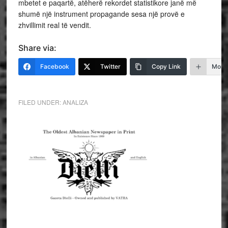
mbetet e paqartë, atëherë rekordet statistikore janë më
shumë një instrument propagande sesa një provë e
zhvillimit real të vendit.
Share via:
Facebook
Twitter
Copy Link
More
FILED UNDER:
ANALIZA