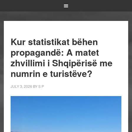
Kur statistikat bëhen
propagandë: A matet
zhvillimi i Shqipërisë me
numrin e turistëve?
JULY 3, 2026
BY
S P