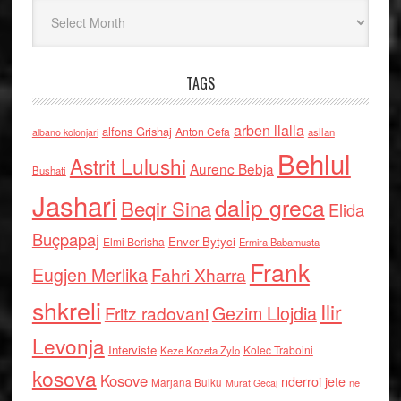
Arkiv
TAGS
arben llalla
alfons Grishaj
Anton Cefa
asllan
albano kolonjari
Behlul
Astrit Lulushi
Aurenc Bebja
Bushati
Jashari
dalip greca
Beqir Sina
Elida
Buçpapaj
Enver Bytyci
Elmi Berisha
Ermira Babamusta
Frank
Eugjen Merlika
Fahri Xharra
shkreli
Ilir
Gezim Llojdia
Fritz radovani
Levonja
Interviste
Kolec Traboini
Keze Kozeta Zylo
kosova
Kosove
nderroi jete
Marjana Bulku
ne
Murat Gecaj