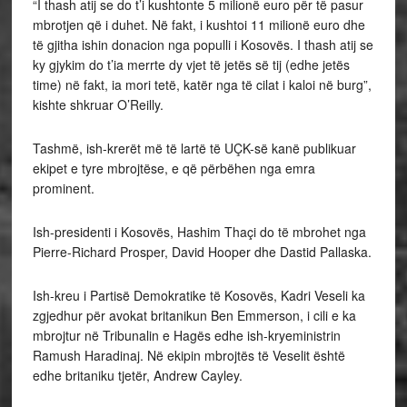
“I thash atij se do t’i kushtonte 5 milionë euro për të pasur
mbrotjen që i duhet. Në fakt, i kushtoi 11 milionë euro dhe
të gjitha ishin donacion nga populli i Kosovës. I thash atij se
ky gjykim do t’ia merrte dy vjet të jetës së tij (edhe jetës
time) në fakt, ia mori tetë, katër nga të cilat i kaloi në burg”,
kishte shkruar O’Reilly.
Tashmë, ish-krerët më të lartë të UÇK-së kanë publikuar
ekipet e tyre mbrojtëse, e që përbëhen nga emra
prominent.
Ish-presidenti i Kosovës, Hashim Thaçi do të mbrohet nga
Pierre-Richard Prosper, David Hooper dhe Dastid Pallaska.
Ish-kreu i Partisë Demokratike të Kosovës, Kadri Veseli ka
zgjedhur për avokat britanikun Ben Emmerson, i cili e ka
mbrojtur në Tribunalin e Hagës edhe ish-kryeministrin
Ramush Haradinaj. Në ekipin mbrojtës të Veselit është
edhe britaniku tjetër, Andrew Cayley.