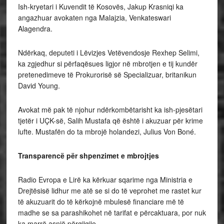
Ish-kryetari i Kuvendit të Kosovës, Jakup Krasniqi ka
angazhuar avokaten nga Malajzia, Venkateswari
Alagendra.
Ndërkaq, deputeti i Lëvizjes Vetëvendosje Rexhep Selimi,
ka zgjedhur si përfaqësues ligjor në mbrotjen e tij kundër
pretenedimeve të Prokurorisë së Specializuar, britanikun
David Young.
Avokat më pak të njohur ndërkombëtarisht ka ish-pjesëtari
tjetër i UÇK-së, Salih Mustafa që është i akuzuar për krime
lufte. Mustafën do ta mbrojë holandezi, Julius Von Boné.
Transparencë për shpenzimet e mbrojtjes
Radio Evropa e Lirë ka kërkuar sqarime nga Ministria e
Drejtësisë lidhur me atë se si do të veprohet me rastet kur
të akuzuarit do të kërkojnë mbulesë financiare më të
madhe se sa parashikohet në tarifat e përcaktuara, por nuk
ka marrë asnjë përgjigjje.