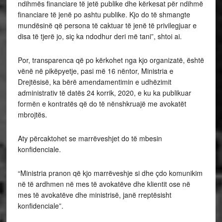
ndihmës financiare të jetë publike dhe kërkesat për ndihmë
financiare të jenë po ashtu publike. Kjo do të shmangte
mundësinë që persona të caktuar të jenë të privilegjuar e
disa të tjerë jo, siç ka ndodhur deri më tani”, shtoi ai.
Por, transparenca që po kërkohet nga kjo organizatë, është
vënë në pikëpyetje, pasi më 16 nëntor, Ministria e
Drejtësisë, ka bërë amendamentimin e udhëzimit
administrativ të datës 24 korrik, 2020, e ku ka publikuar
formën e kontratës që do të nënshkruajë me avokatët
mbrojtës.
Aty përcaktohet se marrëveshjet do të mbesin
konfidenciale.
“Ministria pranon që kjo marrëveshje si dhe çdo komunikim
në të ardhmen në mes të avokatëve dhe klientit ose në
mes të avokatëve dhe ministrisë, janë rreptësisht
konfidenciale”.