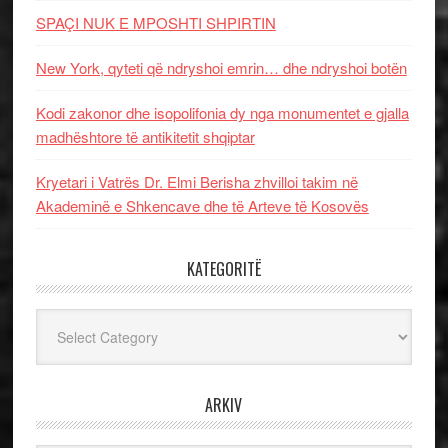
SPAÇI NUK E MPOSHTI SHPIRTIN
New York, qyteti që ndryshoi emrin… dhe ndryshoi botën
Kodi zakonor dhe isopolifonia dy nga monumentet e gjalla
madhështore të antikitetit shqiptar
Kryetari i Vatrës Dr. Elmi Berisha zhvilloi takim në
Akademinë e Shkencave dhe të Arteve të Kosovës
KATEGORITË
Kategoritë
ARKIV