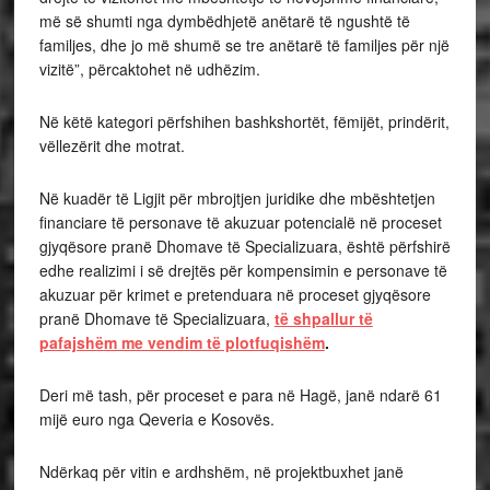
më së shumti nga dymbëdhjetë anëtarë të ngushtë të
familjes, dhe jo më shumë se tre anëtarë të familjes për një
vizitë”, përcaktohet në udhëzim.
Në këtë kategori përfshihen bashkshortët, fëmijët, prindërit,
vëllezërit dhe motrat.
Në kuadër të Ligjit për mbrojtjen juridike dhe mbështetjen
financiare të personave të akuzuar potencialë në proceset
gjyqësore pranë Dhomave të Specializuara, është përfshirë
edhe realizimi i së drejtës për kompensimin e personave të
akuzuar për krimet e pretenduara në proceset gjyqësore
pranë Dhomave të Specializuara,
të shpallur të
pafajshëm me vendim të plotfuqishëm
.
Deri më tash, për proceset e para në Hagë, janë ndarë 61
mijë euro nga Qeveria e Kosovës.
Ndërkaq për vitin e ardhshëm, në projektbuxhet janë