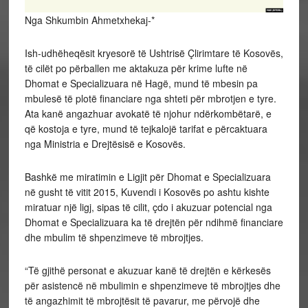
Nga Shkumbin Ahmetxhekaj-*
Ish-udhëheqësit kryesorë të Ushtrisë Çlirimtare të Kosovës,
të cilët po përballen me aktakuza për krime lufte në
Dhomat e Specializuara në Hagë, mund të mbesin pa
mbulesë të plotë financiare nga shteti për mbrotjen e tyre.
Ata kanë angazhuar avokatë të njohur ndërkombëtarë, e
që kostoja e tyre, mund të tejkalojë tarifat e përcaktuara
nga Ministria e Drejtësisë e Kosovës.
Bashkë me miratimin e Ligjit për Dhomat e Specializuara
në gusht të vitit 2015, Kuvendi i Kosovës po ashtu kishte
miratuar një ligj, sipas të cilit, çdo i akuzuar potencial nga
Dhomat e Specializuara ka të drejtën për ndihmë financiare
dhe mbulim të shpenzimeve të mbrojtjes.
“Të gjithë personat e akuzuar kanë të drejtën e kërkesës
për asistencë në mbulimin e shpenzimeve të mbrojtjes dhe
të angazhimit të mbrojtësit të pavarur, me përvojë dhe