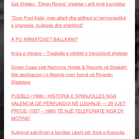
Sali Shijaku, “Diego Rivera” shqiptar i artit tonë kombëtar
“Dom Fred Kalaj, mes altarit dhe atdheut si hermeneutikë
e shpresës, kujtesës dhe shërbimit”
A PO ARMATOSET BALLKANI?
Kriza e vlerave – Tragjedia e vërtetë e tranzicionit shqiptar
Green Coast sjell Nammos Hotels & Resorts në Shqipëri:
Një destinacion i ri lifestyle merr formë në Rivierën
Shqiptare
PUEBLO (1966) / HISTORIA E SPANJOLLES NGA
VALENCIA QË PËRFUNDOI NË LUSHNJE — 29 VJET
PRITJE (1937 – 1966) TË NJË TELEFONATE NGA DY
MOTRAT
Kujtojmë sakrificën e familjes Lleshi për lirinë e Kosovës