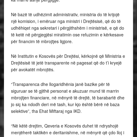
Në bazë të udhëzimit administrativ, ministria do të krijojë
një komision, i emëruar nga ministri i Drejtësisë, që do të
udhëhiqet nga sekretari i përgjithshëm i ministrisë, e që do
të ketë në përgjegjësi miratimin ose refuzimin e kërkesave
për financim të mbrojtjes ligjore.
Në Institutin e Kosovës për Drejtësi, kërkojnë që Ministria e
Drejtësisë të jetë transparente në pagesat që do t’i kryejë
për avokatët mbrojtës.
“Transparenca dhe llogaridhënia janë bazike për të
siguruar se të gjithë personat e akuzuar mund të marrin
mbrojtjen financiare, në mënyrë të drejtë, të barabartë dhe
jo siç ka ndodh deri më tash, kur kjo është bërë në baza
selektive”, tha Ehat Miftaraj nga IKD.
“Në këtë drejtim, Qeveria e Kosovës duhet të ndryshojë
menjëherë taktikën e deritanishme, në mënyrë që çdo lloj i