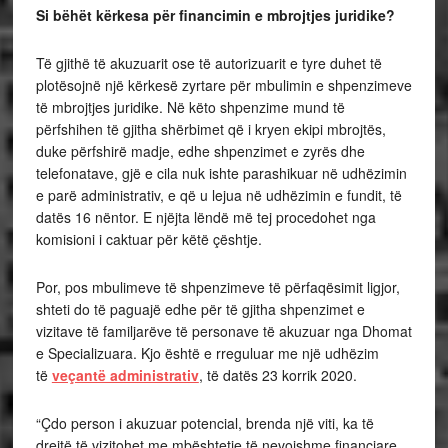
Si bëhët kërkesa për financimin e mbrojtjes juridike?
Të gjithë të akuzuarit ose të autorizuarit e tyre duhet të
plotësojnë një kërkesë zyrtare për mbulimin e shpenzimeve
të mbrojtjes juridike. Në këto shpenzime mund të
përfshihen të gjitha shërbimet që i kryen ekipi mbrojtës,
duke përfshirë madje, edhe shpenzimet e zyrës dhe
telefonatave, gjë e cila nuk ishte parashikuar në udhëzimin
e parë administrativ, e që u lejua në udhëzimin e fundit, të
datës 16 nëntor. E njëjta lëndë më tej procedohet nga
komisioni i caktuar për këtë çështje.
Por, pos mbulimeve të shpenzimeve të përfaqësimit ligjor,
shteti do të paguajë edhe për të gjitha shpenzimet e
vizitave të familjarëve të personave të akuzuar nga Dhomat
e Specializuara. Kjo është e rreguluar me një udhëzim
të
veçantë administrativ
, të datës 23 korrik 2020.
“Çdo person i akuzuar potencial, brenda një viti, ka të
drejtë të vizitohet me mbështetje të nevojshme financiare,