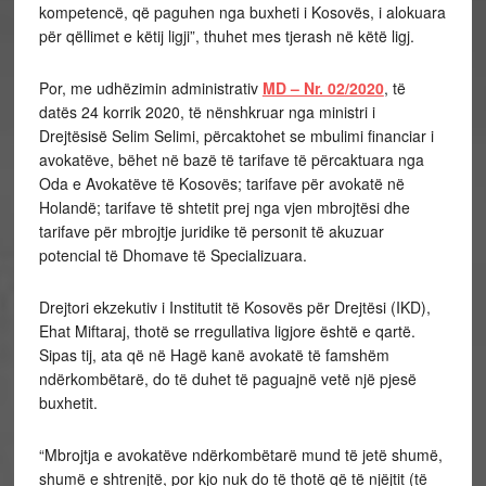
kompetencë, që paguhen nga buxheti i Kosovës, i alokuara
për qëllimet e këtij ligji”, thuhet mes tjerash në këtë ligj.
Por, me udhëzimin administrativ
MD – Nr. 02/2020
, të
datës 24 korrik 2020, të nënshkruar nga ministri i
Drejtësisë Selim Selimi, përcaktohet se mbulimi financiar i
avokatëve, bëhet në bazë të tarifave të përcaktuara nga
Oda e Avokatëve të Kosovës; tarifave për avokatë në
Holandë; tarifave të shtetit prej nga vjen mbrojtësi dhe
tarifave për mbrojtje juridike të personit të akuzuar
potencial të Dhomave të Specializuara.
Drejtori ekzekutiv i Institutit të Kosovës për Drejtësi (IKD),
Ehat Miftaraj, thotë se rregullativa ligjore është e qartë.
Sipas tij, ata që në Hagë kanë avokatë të famshëm
ndërkombëtarë, do të duhet të paguajnë vetë një pjesë
buxhetit.
“Mbrojtja e avokatëve ndërkombëtarë mund të jetë shumë,
shumë e shtrenjtë, por kjo nuk do të thotë që të njëjtit (të