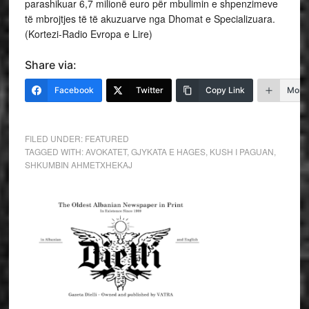
parashikuar 6,7 milionë euro për mbulimin e shpenzimeve
të mbrojtjes të të akuzuarve nga Dhomat e Specializuara.
(Kortezi-Radio Evropa e Lire)
Share via:
Facebook
Twitter
Copy Link
More
FILED UNDER:
FEATURED
TAGGED WITH:
AVOKATET
,
GJYKATA E HAGES
,
KUSH I PAGUAN
,
SHKUMBIN AHMETXHEKAJ