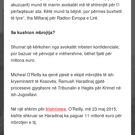
akuzuarit) mund të marrin avokatët më të shtrenjtë për t’i
përfaqësuar ata. Këtë mund ta bëjnë, por përmes buxhetit
të tyre”, tha Miftaraj për Radion Evropa e Lirë.
Sa kushton mbrojtja?
Shumat që kërkohen nga avokatët mbeten konfidenciale,
por bazuar në përvojat e mëhershme, bëhet fjalë për
miliona euro.
Micheal O’Reilly ka qenë pjesë e ekipit mbrojtës të ish-
kryeministrit të Kosovës, Ramush Haradinaj gjatë
proceseve gjyqësore në Tribunalin e Hagës për Krimet në
ish-Jugosllavi.
Në një shkrim për
Irishtimes,
O’Reilly, më 23 maj 2015,
kishte shkruar se Haradinaj ka paguar 11 milionë euro për
mbrotjen e tij.