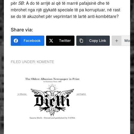
për
SB
: A do të arrijë ai që të marrë pafajsinë dhe të
mbrohet nga një gjykatë speciale të pa korruptuar, në rast
se do të akuzohet për veprimtari të lartë anti-kombëtare?
Share via:
Facebook
Twitter
Copy Link
More
FILED UNDER:
KOMENTE