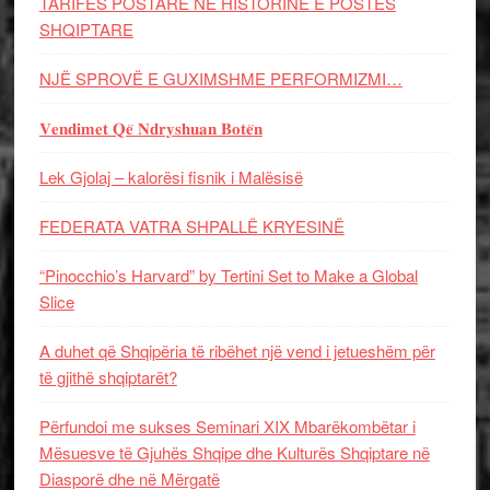
TARIFËS POSTARE NË HISTORINË E POSTËS
SHQIPTARE
NJË SPROVË E GUXIMSHME PERFORMIZMI…
𝐕𝐞𝐧𝐝𝐢𝐦𝐞𝐭 𝐐𝐞̈ 𝐍𝐝𝐫𝐲𝐬𝐡𝐮𝐚𝐧 𝐁𝐨𝐭𝐞̈𝐧
Lek Gjolaj – kalorësi fisnik i Malësisë
FEDERATA VATRA SHPALLË KRYESINË
“Pinocchio’s Harvard” by Tertini Set to Make a Global
Slice
A duhet që Shqipëria të ribëhet një vend i jetueshëm për
të gjithë shqiptarët?
Përfundoi me sukses Seminari XIX Mbarëkombëtar i
Mësuesve të Gjuhës Shqipe dhe Kulturës Shqiptare në
Diasporë dhe në Mërgatë