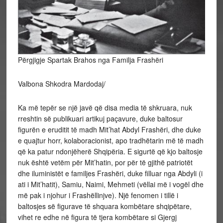
Përgjigje Spartak Brahos nga Familja Frashëri
Valbona Shkodra Mardodaj/
Ka më tepër se një javë që disa media të shkruara, nuk
rreshtin së publikuari artikuj paçavure, duke baltosur
figurën e eruditit të madh Mit’hat Abdyl Frashëri, dhe duke
e quajtur horr, kolaboracionist, apo tradhëtarin më të madh
që ka patur ndonjëherë Shqipëria. E sigurtë që kjo baltosje
nuk është vetëm për Mit’hatin, por për të gjithë patriotët
dhe iluministët e familjes Frashëri, duke filluar nga Abdyli (i
ati i Mit’hatit), Samiu, Naimi, Mehmeti (vëllai më i vogël dhe
më pak i njohur i Frashëllinjve). Një fenomen i tillë i
baltosjes së figurave të shquara kombëtare shqipëtare,
vihet re edhe në figura të tjera kombëtare si Gjergj