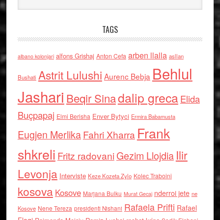
TAGS
arben llalla
alfons Grishaj
Anton Cefa
asllan
albano kolonjari
Behlul
Astrit Lulushi
Aurenc Bebja
Bushati
Jashari
dalip greca
Beqir Sina
Elida
Buçpapaj
Enver Bytyci
Elmi Berisha
Ermira Babamusta
Frank
Eugjen Merlika
Fahri Xharra
shkreli
Ilir
Gezim Llojdia
Fritz radovani
Levonja
Interviste
Kolec Traboini
Keze Kozeta Zylo
kosova
Kosove
nderroi jete
Marjana Bulku
ne
Murat Gecaj
Rafaela Prifti
Rafael
Nene Tereza
Kosove
presidenti Nishani
Floqi