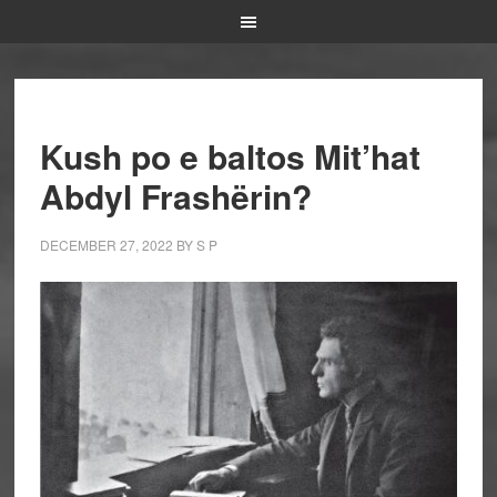
Kush po e baltos Mit’hat
Abdyl Frashërin?
DECEMBER 27, 2022
BY
S P