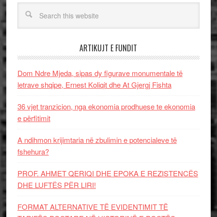
ARTIKUJT E FUNDIT
Dom Ndre Mjeda, sipas dy figurave monumentale të
letrave shqipe, Ernest Koliqit dhe At Gjergj Fishta
36 vjet tranzicion, nga ekonomia prodhuese te ekonomia
e përfitimit
A ndihmon krijimtaria në zbulimin e potencialeve të
fshehura?
PROF. AHMET QERIQI DHE EPOKA E REZISTENCЁS
DHE LUFTЁS PЁR LIRI!
FORMAT ALTERNATIVE TË EVIDENTIMIT TË