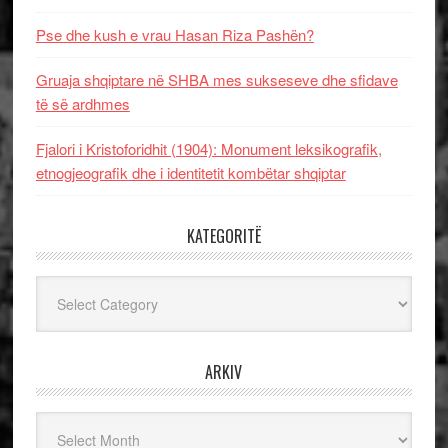
Pse dhe kush e vrau Hasan Riza Pashën?
Gruaja shqiptare në SHBA mes sukseseve dhe sfidave
të së ardhmes
Fjalori i Kristoforidhit (1904): Monument leksikografik,
etnogjeografik dhe i identitetit kombëtar shqiptar
KATEGORITË
Kategoritë
ARKIV
Arkiv