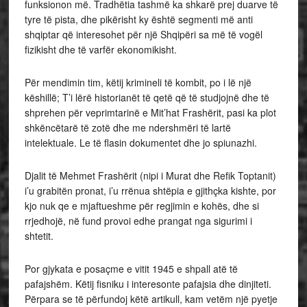
funksionon më. Tradhëtia tashmë ka shkarë prej duarve të
tyre të pista, dhe pikërisht ky është segmenti më anti
shqiptar që interesohet për një Shqipëri sa më të vogël
fizikisht dhe të varfër ekonomikisht.
Për mendimin tim, këtij krimineli të kombit, po i lë një
këshillë; T’i lërë historianët të qetë që të studjojnë dhe të
shprehen për veprimtarinë e Mit’hat Frashërit, pasi ka plot
shkëncëtarë të zotë dhe me ndershmëri të lartë
intelektuale. Le të flasin dokumentet dhe jo spiunazhi.
Djalit të Mehmet Frashërit (nipi i Murat dhe Refik Toptanit)
i’u grabitën pronat, i’u rrënua shtëpia e gjithçka kishte, por
kjo nuk qe e mjaftueshme për regjimin e kohës, dhe si
rrjedhojë, në fund provoi edhe prangat nga sigurimi i
shtetit.
Por gjykata e posaçme e vitit 1945 e shpall atë të
pafajshëm. Këtij fisniku i interesonte pafajsia dhe dinjiteti.
Përpara se të përfundoj këtë artikull, kam vetëm një pyetje