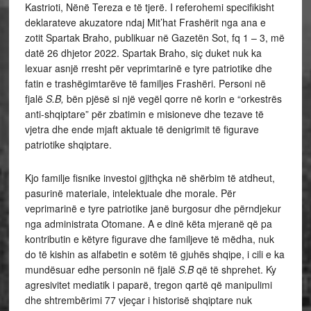
Kastrioti, Nënë Tereza e të tjerë. I referohemi specifikisht
deklarateve akuzatore ndaj Mit’hat Frashërit nga ana e
zotit Spartak Braho, publikuar në Gazetën Sot, fq 1 – 3, më
datë 26 dhjetor 2022. Spartak Braho, siç duket nuk ka
lexuar asnjë rresht për veprimtarinë e tyre patriotike dhe
fatin e trashëgimtarëve të familjes Frashëri. Personi në
fjalë
S.B,
bën pjësë si një vegël qorre në korin e “orkestrës
anti-shqiptare” për zbatimin e misioneve dhe tezave të
vjetra dhe ende mjaft aktuale të denigrimit të figurave
patriotike shqiptare.
Kjo familje fisnike investoi gjithçka në shërbim të atdheut,
pasurinë materiale, intelektuale dhe morale. Për
veprimarinë e tyre patriotike janë burgosur dhe përndjekur
nga administrata Otomane. A e dinë këta mjeranë që pa
kontributin e këtyre figurave dhe familjeve të mëdha, nuk
do të kishin as alfabetin e sotëm të gjuhës shqipe, i cili e ka
mundësuar edhe personin në fjalë
S.B
që të shprehet. Ky
agresivitet mediatik i paparë, tregon qartë që manipulimi
dhe shtrembërimi 77 vjeçar i historisë shqiptare nuk