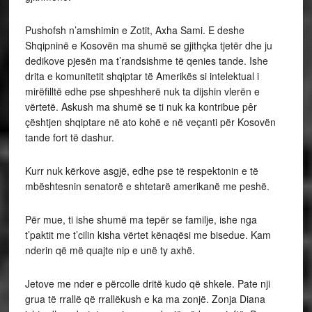
Pushofsh n’amshimin e Zotit, Axha Sami. E deshe
Shqipninë e Kosovën ma shumë se gjithçka tjetër dhe ju
dedikove pjesën ma t’randsishme të qenies tande. Ishe
drita e komunitetit shqiptar të Amerikës si intelektual i
mirëfilltë edhe pse shpeshherë nuk ta dijshin vlerën e
vërtetë. Askush ma shumë se ti nuk ka kontribue pêr
çështjen shqiptare në ato kohë e në veçanti për Kosovën
tande fort të dashur.
Kurr nuk kërkove asgjë, edhe pse të respektonin e të
mbështesnin senatorë e shtetarë amerikanë me peshë.
Për mue, ti ishe shumë ma tepër se familje, ishe nga
t’paktit me t’cilin kisha vërtet kënaqësi me bisedue. Kam
nderin që më quajte nip e unë ty axhë.
Jetove me nder e përcolle dritë kudo që shkele. Pate nji
grua të rrallë që rrallëkush e ka ma zonjë. Zonja Diana