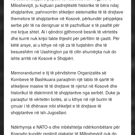
Milosheviçit, ju kujtuan padrejtësitë historike të bëra ndaj
shqiptarëve, pahnxorrën shkeljen sistematike të të drejtave
themelore të shqiptarëve në Kosovë, përkundër përpjekjes
serbe për të na denigruar si të pazhvilluar e të paaftë për
me krijue shtet. Ai i qëndroi gjithmonë besnik të vërtetës
dhe kurrë nuk krijoi fakte thjesht për përfitim të çastit. Për
këtë arsye, ai u kthye në një za të fuqishëm dhe të
besueshëm në Uashington pa të cilin shumëçka nuk do
ishte arritë në Kosovë e Shqipëri.
Memorandumet e tij të përvitshme Organizatës së
Kombeve të Bashkuara paraqitnin një tablo të qartë të
shkeljeve masive të të drejtave të njeriut në Kosovë dhe
historikut të diskriminit të shqiptarëve nga serbët. Duke ja
paraqitur të vërtetën botës, ai u kthye në një burim të
çmuar i të dhënave mbi shkeljet e të drejtave të
shqiptarëve në ish-Jugosllavi.
Ndërhymja e NATO-s dhe mbështetja ndërkombëtare për
Kosovën kundër regjimit gjakatar të Millosheviçit nuk do