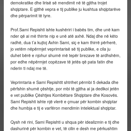
demokratike dhe lirisë së mendimit në të gjitha trojet
shqiptare. E gjithë vepra e tij publike ju kushtua shqiptarëve
dhe përparimit të tyre.
Prof.Sami Repishti ishte kushëriri i babës tim, dhe unë kam
nder që ai më thirrte nip e unë atë axhë. Ndaj dhe në këto
radhë, dua t’a kujtoj Axhin Sami, siç e kam thirrë përherë,
jo vetëm nëpërmjet veprimtarisë së tij publike, e cila ju
duhet bërë e njohur shumë më tepër brezave të ardhshëm,
por edhe nëpërmjet copëzave të jetës që pata fatin dhe
nderin ti ndaj me të.
Veprimtaria e Sami Repishtit shtrihet përmbi 5 dekada dhe
përfshin shumë çështje, por mbi të gjitha ai ja dedikoi jetën
e vet publike Çështjes Kombëtare Shqiptare dhe Kosovës.
Sami Repishti ishte një vlerë e çmuar për kombin shqiptar
dhe humbja e tij e varfëron mendimin intelektual shqiptar.
Qysh në rini, Sami Repishti u shqua për idealizmin e tij dhe
dashurinë për kombin e vet, të cilin e desh me përkushtim