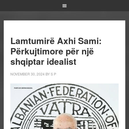
Lamtumirë Axhi Sami:
Përkujtimore për një
shqiptar idealist
NOVEMBER 30, 2024
BY
S P