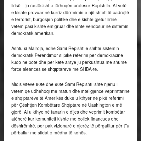
lirisë – jo rastësisht e tërhoqën profesor Repishtin. AI vetë
e kishte provuar në kurriz dërrmimin e një shteti të padrejtë
e terrorist, burgosjen politike dhe e kishte gjetur lirinë
vetëm pasi kishte emigruar dhe ishte vendosur në sistemin
demokratik amerikan.
Ashtu si Malroja, edhe Sami Repishti e shihte sistemin
demokratik Perëndimor si pikë referimi për demokracinë
kudo në botë dhe për këtë arsye ju përkushtua me shumë
forcë aleancës së shqiptarëve me SHBA-të.
Midis viteve 80të dhe 90të Sami Repishti ishte njeriu i
vetëm që udhëhoqi me maturi dhe inteligjencë veprimtarinë
e shqiptarëve të Amerikës duke u kthyer në pikë referimi
për Çështjen Kombëtare Shqiptare në Uashington e më
gjerë. Ai u kthye në fanarin e dijes dhe veprimit kombëtar
atëherë kur komuniteti kishte me bollek financues dhe
dëshirëmirë, por pak vizionarë e njerëz të përgatitur për t’’u
përballur me sfidat e mëdha të kohës.