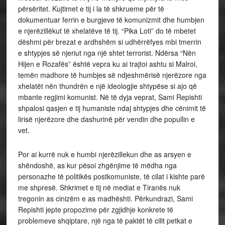
përsëritet. Kujtimet e tij i la të shkrueme për të
dokumentuar ferrin e burgjeve të komunizmit dhe humbjen
e njerëzillëkut të xhelatëve të tij. “Pika Loti” do të mbetet
dëshmi për brezat e ardhshëm si udhërrëfyes mbi tmerrin
e shtypjes së njeriut nga një shtet terrorist. Ndërsa “Nën
Hijen e Rozafës” është vepra ku ai trajtoi ashtu si Malroi,
temën madhore të humbjes së ndjeshmërisë njerëzore nga
xhelatët nën thundrën e një ideologjie shtypëse si ajo që
mbante regjimi komunist. Në të dyja veprat, Sami Repishti
shpalosi qasjen e tij humaniste ndaj shtypjes dhe cënimit të
lirisë njerëzore dhe dashurinë për vendin dhe popullin e
vet.
Por ai kurrë nuk e humbi njerëzillekun dhe as arsyen e
shëndoshë, as kur pësoi zhgënjime të mëdha nga
personazhe të politikës postkomuniste, të cilat i kishte parë
me shpresë. Shkrimet e tij në mediat e Tiranës nuk
tregonin as cinizëm e as madhështi. Përkundrazi, Sami
Repishti jepte propozime për zgjidhje konkrete të
problemeve shqiptare, një nga të paktët të cilit petkat e