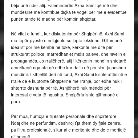
bëja unë nder atij. Falemnderës Axha Sami që më dhe
mundësinë me kontribue diçka të vogël për me e evidentue
punën tande të madhe për kombin shqiptar.
Në vitet e fundit, kur diskutonim për Shqipërinë, Axhi Sami
ma tepër pyeste e ndigjonte se jepte leksione. Gjithmonë
idealist por me këmbë në tokë, kërkonte me ditë për
strukturat politike, marrëdhaniet midis palëve, dhe nivelin e
propagandës. Jo rrallëherë, atij i kërkonin mendim shtetarë
amerikanë nga ata që edhe kur dalin në pension ju peshon
mendimi. I kthjellët deri në fund, Axhi Sami kishte aftësinë e
rrallë që e kuptonte Shqipërinë me rranjë, por edhe nuk i
shterrte dashuria për të. Asnjëherë nuk mendoi për
interesat e veta të ngushta, Shqipëria ishte gjithmonë e
para.
Për mua, humbja e tij është personale dhe shpirtërore.
Ndaj dhe në përfundim, dëshiroj t’ja them dy fjalë zemre,
pa filtra profesionalë, sikur ai e meritonte dhe do e meritojë
gjithmonë.