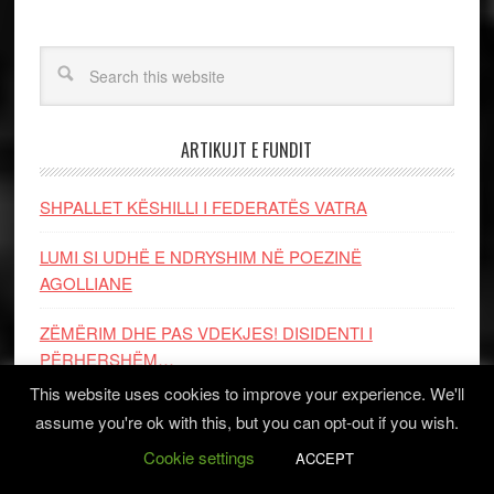
ARTIKUJT E FUNDIT
SHPALLET KËSHILLI I FEDERATËS VATRA
LUMI SI UDHË E NDRYSHIM NË POEZINË
AGOLLIANE
ZËMËRIM DHE PAS VDEKJES! DISIDENTI I
PËRHERSHËM…
This website uses cookies to improve your experience. We'll
Patriotë nga Shqipëria vizituan Vatrën
assume you're ok with this, but you can opt-out if you wish.
Cookie settings
Mirëseardhje në Shqipëri, Ambasador Eric Wendt
ACCEPT