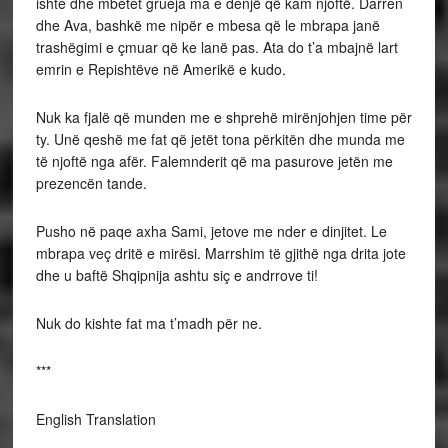
ishte dhe mbetet grueja ma e denjë që kam njoftë. Darren
dhe Ava, bashkë me nipër e mbesa që le mbrapa janë
trashëgimi e çmuar që ke lanë pas. Ata do t’a mbajnë lart
emrin e Repishtëve në Amerikë e kudo.
Nuk ka fjalë që munden me e shprehë mirënjohjen time për
ty. Unë qeshë me fat që jetët tona përkitën dhe munda me
të njoftë nga afër. Falemnderit që ma pasurove jetën me
prezencën tande.
Pusho në paqe axha Sami, jetove me nder e dinjitet. Le
mbrapa veç dritë e mirësi. Marrshim të gjithë nga drita jote
dhe u baftë Shqipnija ashtu siç e andrrove ti!
Nuk do kishte fat ma t’madh për ne.
***
English Translation