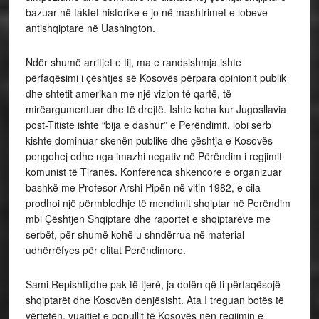
bazuar në faktet historike e jo në mashtrimet e lobeve
antishqiptare në Uashington.
Ndër shumë arritjet e tij, ma e randsishmja ishte
përfaqësimi i çështjes së Kosovës përpara opinionit publik
dhe shtetit amerikan me një vizion të qartë, të
mirëargumentuar dhe të drejtë. Ishte koha kur Jugosllavia
post-Titiste ishte “bija e dashur” e Perëndimit, lobi serb
kishte dominuar skenën publike dhe çështja e Kosovës
pengohej edhe nga imazhi negativ në Përëndim i regjimit
komunist të Tiranës. Konferenca shkencore e organizuar
bashkë me Profesor Arshi Pipën në vitin 1982, e cila
prodhoi një përmbledhje të mendimit shqiptar në Perëndim
mbi Çështjen Shqiptare dhe raportet e shqiptarëve me
serbët, për shumë kohë u shndërrua në material
udhërrëfyes për elitat Perëndimore.
Sami Repishti,dhe pak të tjerë, ja dolën që ti përfaqësojë
shqiptarët dhe Kosovën denjësisht. Ata I treguan botës të
vërtetën, vuajtjet e popullit të Kosovës nën regjimin e