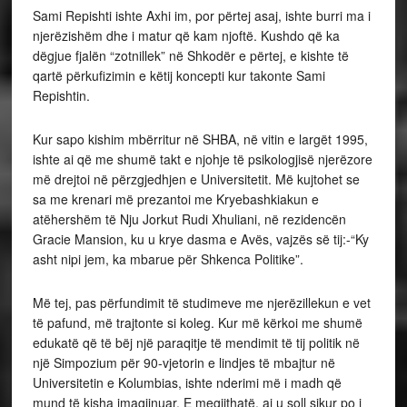
Sami Repishti ishte Axhi im, por përtej asaj, ishte burri ma i
njerëzishëm dhe i matur që kam njoftë. Kushdo që ka
dëgjue fjalën “zotnillek” në Shkodër e përtej, e kishte të
qartë përkufizimin e këtij koncepti kur takonte Sami
Repishtin.
Kur sapo kishim mbërritur në SHBA, në vitin e largët 1995,
ishte ai që me shumë takt e njohje të psikologjisë njerëzore
më drejtoi në përzgjedhjen e Universitetit. Më kujtohet se
sa me krenari më prezantoi me Kryebashkiakun e
atëhershëm të Nju Jorkut Rudi Xhuliani, në rezidencën
Gracie Mansion, ku u krye dasma e Avës, vajzës së tij:-“Ky
asht nipi jem, ka mbarue për Shkenca Politike”.
Më tej, pas përfundimit të studimeve me njerëzillekun e vet
të pafund, më trajtonte si koleg. Kur më kërkoi me shumë
edukatë që të bëj një paraqitje të mendimit të tij politik në
një Simpozium për 90-vjetorin e lindjes të mbajtur në
Universitetin e Kolumbias, ishte nderimi më i madh që
mund të kisha imagjinuar. E megjithatë, ai u soll sikur po i