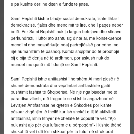
e pa kushte deri në ditën e fundit të jetës.
Sami Repishti kishte bindje social demokrate, ishte ithtar i
demokracisë, fjalës dhe mendimit të lirë, dhe I paqes nëpër
botë. Por Sami Repishti nuk ju largua betejave dhe sfidave,
përkundrazi, i luftoi ato ashtu siç dinte ai, me konsekuencë
mendimi dhe mospërkulje ndaj padrejtësisë por edhe me
një humanizëm të pashoq. Kombi shqiptar do të prodhojë
bij e bija të denja në të ardhmen, por askush nuk do
mundet me qenë më i denjë se Sami Repishti.
Sami Repishti ishte antifashist i hershëm.Ai mori pjesë në
shumë demonstrata dhe veprimtari antifashiste gjatë
pushtimit fashist të Shqipërisë. Në një nga bisedat me të
para disa vitesh, më tregonte se si ishte angazhuar në
Lëvizjen Antifashiste në qytetin e Shkodrës por kishte
pësuar zhgënjim të thellë kur ish shokët e tij të aktivitetit
antifashist, ishin kthyer në xhelatë të popullit të vet. “Kjo
nuk asht ajo për çka luftuem e u përpoqëm”- i kishte thënë
shokut të vet i cili kish shkuar për ta futur në strukturat