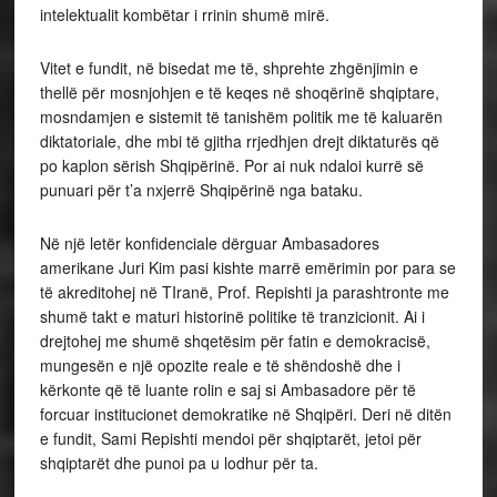
intelektualit kombëtar i rrinin shumë mirë.
Vitet e fundit, në bisedat me të, shprehte zhgënjimin e
thellë për mosnjohjen e të keqes në shoqërinë shqiptare,
mosndamjen e sistemit të tanishëm politik me të kaluarën
diktatoriale, dhe mbi të gjitha rrjedhjen drejt diktaturës që
po kaplon sërish Shqipërinë. Por ai nuk ndaloi kurrë së
punuari për t’a nxjerrë Shqipërinë nga bataku.
Në një letër konfidenciale dërguar Ambasadores
amerikane Juri Kim pasi kishte marrë emërimin por para se
të akreditohej në TIranë, Prof. Repishti ja parashtronte me
shumë takt e maturi historinë politike të tranzicionit. Ai i
drejtohej me shumë shqetësim për fatin e demokracisë,
mungesën e një opozite reale e të shëndoshë dhe i
kërkonte që të luante rolin e saj si Ambasadore për të
forcuar institucionet demokratike në Shqipëri. Deri në ditën
e fundit, Sami Repishti mendoi për shqiptarët, jetoi për
shqiptarët dhe punoi pa u lodhur për ta.