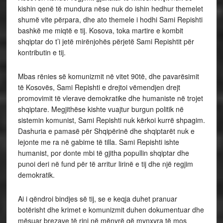
kishin qenë të mundura nëse nuk do ishin hedhur themelet
shumë vite përpara, dhe ato themele i hodhi Sami Repishti
bashkë me miqtë e tij. Kosova, toka martire e kombit
shqiptar do t’i jetë mirënjohës përjetë Sami Repishtit për
kontributin e tij.
Mbas rënies së komunizmit në vitet 90të, dhe pavarësimit
të Kosovës, Sami Repishti e drejtoi vëmendjen drejt
promovimit të vlerave demokratike dhe humaniste në trojet
shqiptare. Megjithëse kishte vuajtur burgun politik në
sistemin komunist, Sami Repishti nuk kërkoi kurrë shpagim.
Dashuria e pamasë për Shqipërinë dhe shqiptarët nuk e
lejonte me ra në gabime të tilla. Sami Repishti ishte
humanist, por donte mbi të gjitha popullin shqiptar dhe
punoi deri në fund për të arritur lirinë e tij dhe një regjim
demokratik.
Ai i qëndroi bindjes së tij, se e keqja duhet pranuar
botërisht dhe krimet e komunizmit duhen dokumentuar dhe
mësuar brezave të rinj në mënyrë që mynxyra të mos