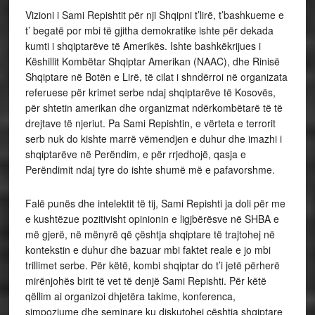
Vizioni i Sami Repishtit për nji Shqipni t’lirë, t’bashkueme e
t’ begatë por mbi të gjitha demokratike ishte për dekada
kumti i shqiptarëve të Amerikës. Ishte bashkëkrijues i
Këshillit Kombëtar Shqiptar Amerikan (NAAC), dhe Rinisë
Shqiptare në Botën e Lirë, të cilat i shndërroi në organizata
referuese për krimet serbe ndaj shqiptarëve të Kosovës,
për shtetin amerikan dhe organizmat ndërkombëtarë të të
drejtave të njeriut. Pa Sami Repishtin, e vërteta e terrorit
serb nuk do kishte marrë vëmendjen e duhur dhe imazhi i
shqiptarëve në Perëndim, e për rrjedhojë, qasja e
Perëndimit ndaj tyre do ishte shumë më e pafavorshme.
Falë punës dhe intelektit të tij, Sami Repishti ja doli për me
e kushtëzue pozitivisht opinionin e ligjbërësve në SHBA e
më gjerë, në mënyrë që çështja shqiptare të trajtohej në
kontekstin e duhur dhe bazuar mbi faktet reale e jo mbi
trillimet serbe. Për këtë, kombi shqiptar do t’i jetë përherë
mirënjohës birit të vet të denjë Sami Repishti. Për këtë
qëllim ai organizoi dhjetëra takime, konferenca,
simpoziume dhe seminare ku diskutohej çështja shqiptare