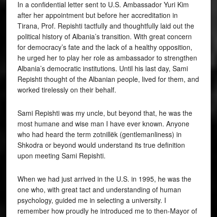
In a confidential letter sent to U.S. Ambassador Yuri Kim
after her appointment but before her accreditation in
Tirana, Prof. Repishti tactfully and thoughtfully laid out the
political history of Albania’s transition. With great concern
for democracy’s fate and the lack of a healthy opposition,
he urged her to play her role as ambassador to strengthen
Albania’s democratic institutions. Until his last day, Sami
Repishti thought of the Albanian people, lived for them, and
worked tirelessly on their behalf.
Sami Repishti was my uncle, but beyond that, he was the
most humane and wise man I have ever known. Anyone
who had heard the term zotnillëk (gentlemanliness) in
Shkodra or beyond would understand its true definition
upon meeting Sami Repishti.
When we had just arrived in the U.S. in 1995, he was the
one who, with great tact and understanding of human
psychology, guided me in selecting a university. I
remember how proudly he introduced me to then-Mayor of