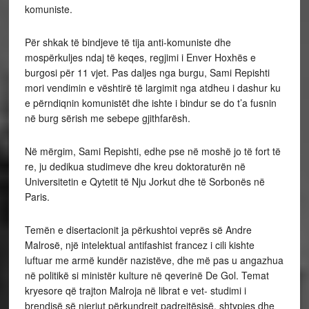
komuniste.
Për shkak të bindjeve të tija anti-komuniste dhe
mospërkuljes ndaj të keqes, regjimi i Enver Hoxhës e
burgosi për 11 vjet. Pas daljes nga burgu, Sami Repishti
mori vendimin e vështirë të largimit nga atdheu i dashur ku
e përndiqnin komunistët dhe ishte i bindur se do t’a fusnin
në burg sërish me sebepe gjithfarësh.
Në mërgim, Sami Repishti, edhe pse në moshë jo të fort të
re, ju dedikua studimeve dhe kreu doktoraturën në
Universitetin e Qytetit të Nju Jorkut dhe të Sorbonës në
Paris.
Temën e disertacionit ja përkushtoi veprës së Andre
Malrosë, një intelektual antifashist francez i cili kishte
luftuar me armë kundër nazistëve, dhe më pas u angazhua
në politikë si ministër kulture në qeverinë De Gol. Temat
kryesore që trajton Malroja në librat e vet- studimi i
brendisë së njeriut përkundrejt padrejtësisë, shtypjes dhe