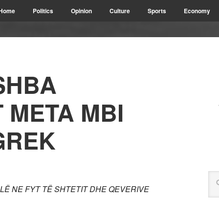
Home
Politics
Opinion
Culture
Sports
Economy
SHBA
 META MBI
GREK
ALË NE FYT TË SHTETIT DHE QEVERIVE