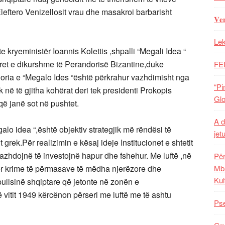
leftero Venizellosit vrau dhe masakroi barbarisht
𝐕𝐞
Lek
hte kryeministër Ioannis Kolettis ,shpalli “Megali Idea “
toret e dikurshme të Perandorisë Bizantine,duke
FE
 teoria e “Megalo Ides “është përkrahur vazhdimisht nga
“Pi
ek në të gjitha kohërat deri tek presidenti Prokopis
Glo
që janë sot në pushtet.
A d
galo idea “,është objektiv strategjik më rëndësi të
jet
grek.Për realizimin e kësaj ideje Institucionet e shtetit
azhdojnë të investojnë hapur dhe fshehur. Me luftë ,në
Për
yer krime të përmasave të mëdha njerëzore dhe
Mba
Kul
llsinë shqiptare që jetonte në zonën e
 vitit 1949 kërcënon përseri me luftë me të ashtu
Pse