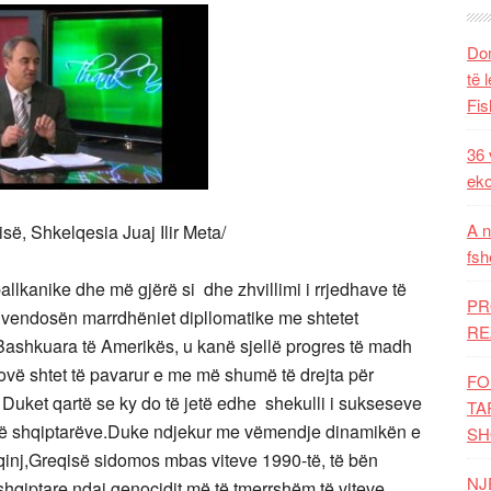
Dom
të 
Fis
36 
eko
A n
së, Shkelqesia Juaj Ilir Meta/
fsh
allkanike dhe më gjërë si dhe zhvillimi i rrjedhave të
PR
 rivendosën marrdhëniet dipllomatike me shtetet
RE
ashkuara të Amerikës, u kanë sjellë progres të madh
vë shtet të pavarur e me më shumë të drejta për
FO
e. Duket qartë se ky do të jetë edhe shekulli i sukseseve
TA
ar të shqiptarëve.Duke ndjekur me vëmendje dinamikën e
SH
qinj,Greqisë sidomos mbas viteve 1990-të, të bën
NJ
shqiptare ndaj genocidit më të tmerrshëm të viteve