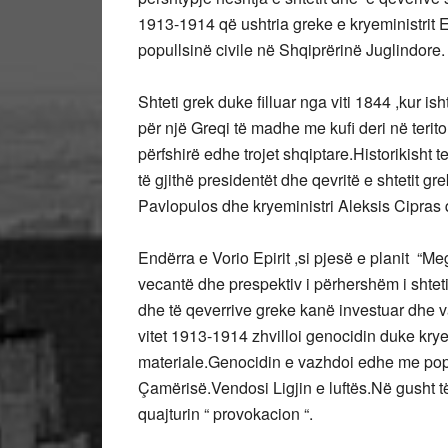
1913-1914 që ushtria greke e kryeministrit E
popullsinë civile në Shqiprërinë Juglindore.
Shteti grek duke filluar nga viti 1844 ,kur is
për një Greqi të madhe me kufi deri në teri
përfshirë edhe trojet shqiptare.Historikisht
të gjithë presidentët dhe qevritë e shtetit gr
Pavlopulos dhe kryeministri Aleksis Cipras 
Endërra e Vorio Epirit ,si pjesë e planit “Me
vecantë dhe prespektiv i përhershëm i shtetit 
dhe të qeverrive greke kanë investuar dhe v
vitet 1913-1914 zhvilloi genocidin duke kr
materiale.Genocidin e vazhdoi edhe me popu
Çamërisë.Vendosi Ligjin e luftës.Në gusht të
quajturin “ provokacion “.