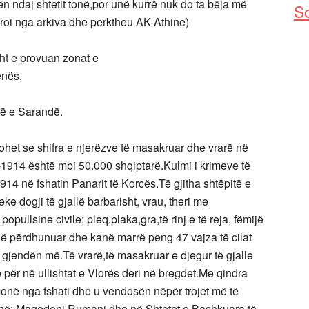
ën ndaj shtetit tonë,por unë kurrë nuk do ta bëja më
So
uroi nga arkiva dhe perktheu AK-Athine)
sht e provuan zonat e
enës,
në e Sarandë.
het se shifra e njerëzve të masakruar dhe vrarë në
-1914 është mbi 50.000 shqiptarë.Kulmi i krimeve të
 1914 në fshatin Panarit të Korcës.Të gjitha shtëpitë e
ke dogji të gjallë barbarisht, vrau, theri me
opullsine civile; pleq,plaka,gra,të rinj e të reja, fëmijë
anë përdhunuar dhe kanë marrë peng 47 vajza të cilat
u gjendën më.Të vrarë,të masakruar e djegur të gjalle
për në ullishtat e Vlorës deri në bregdet.Me qindra
onë nga fshati dhe u vendosën nëpër trojet më të
i në; Maqedoni,Rumani dhe në Shtetet e Bashkuara të