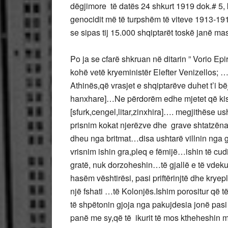
dëgjimore të datës 24 shkurt 1919 dok.# 5, ku
genocidit më të turpshëm të viteve 1913-191
se sipas tij 15.000 shqiptarët toskë janë mas
Po ja se cfarë shkruan në ditarin ” Vorio Epir
kohë vetë kryeministër Elefter Venizellos;
Athinës,që vrasjet e shqiptarëve duhet t’i b
hanxhare]…Ne përdorëm edhe mjetet që kishi
[sfurk,cengel,litar,zinxhira]…. megjithëse ush
prisnim kokat njerëzve dhe grave shtatzëna
dheu nga britmat…disa ushtarë villnin nga
vrisnim ishin gra,pleq e fëmijë…ishin të cudi
gratë, nuk dorzoheshin…të gjallë e të vdekur
hasëm vështirësi, pasi priftërinjtë dhe kry
një fshati …të Kolonjës.Ishim porositur që t
të shpëtonin gjoja nga pakujdesia jonë pasi 
panë me sy,që të ikurit të mos ktheheshin m