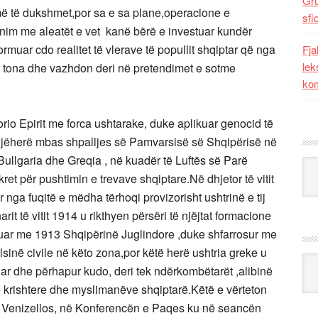
Gr
më të dukshmet,por sa e sa plane,operacione e
sfi
unim me aleatët e vet kanë bërë e investuar kundër
muar cdo realitet të vlerave të popullit shqiptar që nga
Fja
lek
ve tona dhe vazhdon deri në pretendimet e sotme
kom
rio Epirit me forca ushtarake, duke aplikuar genocid të
menjëherë mbas shpalljes së Pamvarsisë së Shqipërisë në
i,Bullgaria dhe Greqia , në kuadër të Luftës së Parë
Kat
ret për pushtimin e trevave shqiptare.Në dhjetor të vitit
 nga fuqitë e mëdha tërhoqi provizorisht ushtrinë e tij
rit të vitit 1914 u rikthyen përsëri të njëjtat formacione
htuar me 1913 Shqipërinë Juglindore ,duke shfarrosur me
inë civile në këto zona,por këtë herë ushtria greke u
Ark
ar dhe përhapur kudo, deri tek ndërkombëtarët ,alibinë
të krishtere dhe myslimanëve shqiptarë.Këtë e vërteton
ros Venizellos, në Konferencën e Paqes ku në seancën