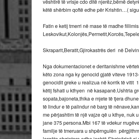
vështirë të vrisje cdo ditë njerëz,bëmë detyr
këtë shërbim qoftë edhe për Krishtin…( sig
Fatin e ketij tmerri në mase të madhe fillimi
Leskovikut,Kolonjës,Permetit,Korcës,Tepel
Skraparit,Beratit,Gjirokastrës deri në Delvi
Nga dokumentacionet e deritanishme vërteto
këto zona nga ky genocid gjatë viteve 1913
genocidit greke u realizua në korrik të vitit
këtij fshati u kthyen në kasapanë.Ushtria gre
sopata,bajoneta,thika e mjete të tjera dhune p
të lindur e të palindur në barg të nënave,k
me përjashtim të një vajze që u kthye, nuk 
jane 375 persona.Mbi 167 të vdekur rrugëve 
familje të tmeruara u shpërngulën përgjithm
largëta shqiptare edhe jashtë Shqipërisë s