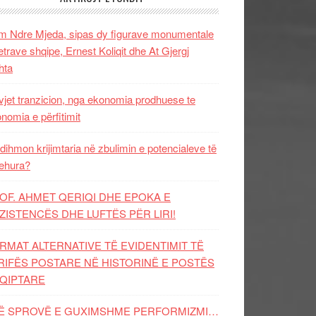
 Ndre Mjeda, sipas dy figurave monumentale
letrave shqipe, Ernest Koliqit dhe At Gjergj
hta
vjet tranzicion, nga ekonomia prodhuese te
nomia e përfitimit
dihmon krijimtaria në zbulimin e potencialeve të
ehura?
OF. AHMET QERIQI DHE EPOKA E
ZISTENCЁS DHE LUFTЁS PЁR LIRI!
RMAT ALTERNATIVE TË EVIDENTIMIT TË
RIFËS POSTARE NË HISTORINË E POSTËS
QIPTARE
Ë SPROVË E GUXIMSHME PERFORMIZMI…