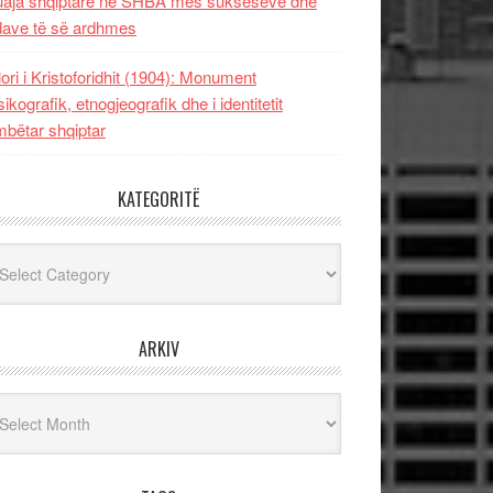
uaja shqiptare në SHBA mes sukseseve dhe
dave të së ardhmes
lori i Kristoforidhit (1904): Monument
sikografik, etnogjeografik dhe i identitetit
bëtar shqiptar
KATEGORITË
egoritë
ARKIV
iv