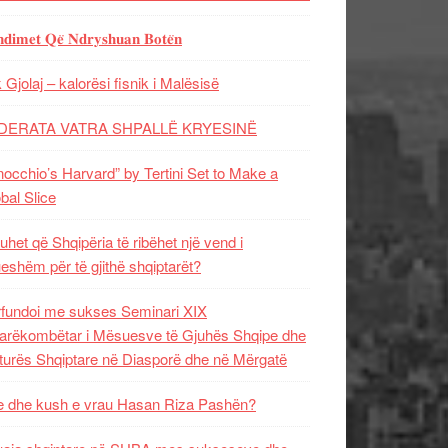
𝐝𝐢𝐦𝐞𝐭 𝐐𝐞̈ 𝐍𝐝𝐫𝐲𝐬𝐡𝐮𝐚𝐧 𝐁𝐨𝐭𝐞̈𝐧
 Gjolaj – kalorësi fisnik i Malësisë
DERATA VATRA SHPALLË KRYESINË
nocchio’s Harvard” by Tertini Set to Make a
bal Slice
uhet që Shqipëria të ribëhet një vend i
ueshëm për të gjithë shqiptarët?
fundoi me sukses Seminari XIX
rëkombëtar i Mësuesve të Gjuhës Shqipe dhe
turës Shqiptare në Diasporë dhe në Mërgatë
 dhe kush e vrau Hasan Riza Pashën?