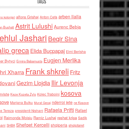
TAGS
arben llalla
alfons Grishaj
Anton Cefa
no kolonjari
Astrit Lulushi
Aurenc Bebja
an Bushati
ehlul Jashari
Beqir Sina
alip greca
Elida Buçpapaj
Elmi Berisha
Eugjen Merlika
er Bytyci
Ermira Babamusta
Frank shkreli
hri Xharra
Fritz
Ilir Levonja
Gezim Llojdia
dovani
kosova
rviste
Kolec Traboini
Keze Kozeta Zylo
sove
nderroi jete
Marjana Bulku
ne Kosove
Murat Gecaj
Rafaela Prifti
Rafael
e Tereza
presidenti Nishani
qi
Raimonda Moisiu
Ramiz Lushaj
reshat kripa
Sadik
Shefqet Kercelli
shqiperia
hani
shqiptaret
SHBA