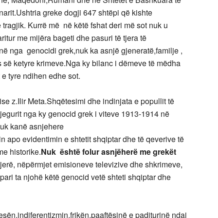
rit.Ushtria greke dogji 647 shtëpi që kishte
te tragjik. Kurrë më në këtë fshat deri më sot nuk u
itur me mijëra bageti dhe pasuri të tjera të
inë nga genocidi grek,nuk ka asnjë gjeneratë,familje ,
jes së ketyre krimeve.Nga ky bilanc i dëmeve të mëdha
 e tyre ndihen edhe sot.
e z.Ilir Meta.Shqëtesimi dhe indinjata e popullit të
 djegurit nga ky genocid grek i viteve 1913-1914 në
nuk kanë asnjehere
 apo evidentimin e shtetit shqiptar dhe të qeverive të
me historike.
Nuk është folur asnjëherë me grekët
jerë, nëpërmjet emisioneve televizive dhe shkrimeve,
pari ta njohë këtë genocid vetë shteti shqiptar dhe
sën,indiferentizmin,frikën,paaftësinë e paditurinë ndaj