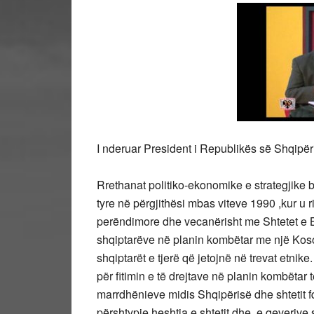
I nderuar President i Republikës së Shqipëri
Rrethanat politiko-ekonomike e strategjike b
tyre në përgjithësi mbas viteve 1990 ,kur u
perëndimore dhe vecanërisht me Shtetet e B
shqiptarëve në planin kombëtar me një Koso
shqiptarët e tjerë që jetojnë në trevat etnik
për fitimin e të drejtave në planin kombët
marrdhënieve midis Shqipërisë dhe shtetit f
përshtypje heshtja e shtetit dhe e qeverive 