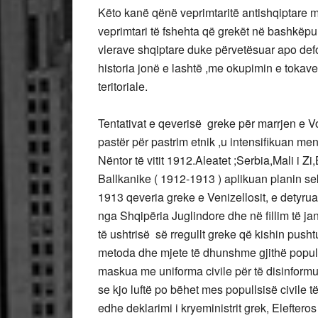
Këto kanë qënë veprimtaritë antishqiptare 
veprimtari të fshehta që grekët në bashkëp
vlerave shqiptare duke përvetësuar apo defor
historia jonë e lashtë ,me okupimin e toka
teritoriale.
Tentativat e qeverisë greke për marrjen e Vo
pastër për pastrim etnik ,u intensifikuan 
Nëntor të vitit 1912.Aleatet ;Serbia,Mali i Z
Ballkanike ( 1912-1913 ) aplikuan planin sek
1913 qeveria greke e Venizellosit, e detyruar
nga Shqipëria Juglindore dhe në fillim të jana
të ushtrisë së rregullt greke që kishin pus
metoda dhe mjete të dhunshme gjithë populls
maskua me uniforma civile për të disinformu
se kjo luftë po bëhet mes popullsisë civile 
edhe deklarimi i kryeministrit grek, Elefte