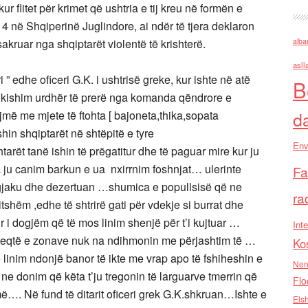
r flitet për krimet që ushtria e tij kreu në formën e
4 në Shqiperinë Juglindore, ai ndër të tjera deklaron
akruar nga shqiptarët violentë të krishterë.
alba
asll
i ” edhe oficeri G.K. i ushtrisë greke, kur ishte në atë
B
 …kishim urdhër të prerë nga komanda qëndrore e
ëjmë me mjete të ftohta [ bajoneta,thika,sopata
d
n shqiptarët në shtëpitë e tyre
Env
tarët tanë ishin të prëgatitur dhe të paguar mire kur ju
 ju canim barkun e ua nxirrnim foshnjat… ulerinte
Fa
 gjaku dhe dezertuan …shumica e popullsisë që ne
ra
tshëm ,edhe të shtrirë gati për vdekje si burrat dhe
 i dogjëm që të mos linim shenjë për t’i kujtuar …
Inte
epleqtë e zonave nuk na ndihmonin me përjashtim të …
Ko
ë linim ndonjë banor të ikte me vrap apo të fshiheshin e
Nen
ne donim që këta t’ju tregonin të larguarve tmerrin që
Flo
ë…. Në fund të ditarit oficeri grek G.K.shkruan…Ishte e
Els