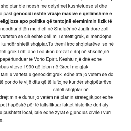
eti shqiptar bie ndesh me detyrimet kushtetuese si dhe
ve,pasi
genocidi është vrasje masive e qëllimshme e
eligjioze apo politike që tentojnë eleminimin fizik të
ndodhur ditën me diell në Shqipërinë Juglindore zoti
ërtetën se cili është qëllimi i shtetit grek, si mendojnë
 kundër shtetit shqiptar.Tu themi troc shqiptarëve se në
eti grek i rrit dhe i edukon brezat e rinj në shkollë,në
 papërfunduar të Vorio Epirit. Kështu një ditë edhe
 mbas viteve 1990 që jeton në Greqi me gjak
 tani e vërteta e genocidit grek edhe ata jo vetem se do
ë por do të vijë dita që të luftojnë kundër shqipëtarëve
ëm e vetëm se shteti shqiptar në
jtimin e duhur jo vetëm në planin strategjik,por edhe
t hapësirë për të fallsifikuar faktet historike deri aty
 pushtetit local, bile edhe zyrat e gjendies civile i vuri
e.