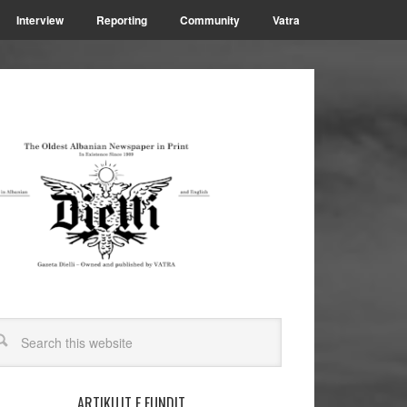
Interview
Reporting
Community
Vatra
ARTIKUJT E FUNDIT