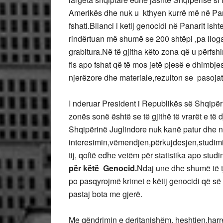
Amerikës dhe nuk u kthyen kurrë më në Pana
fshati.Bilanci i ketij genocidi në Panarit ish
rindërtuan më shumë se 200 shtëpi ,pa llogar
grabitura.Në të gjitha këto zona që u përfsh
fis apo fshat që të mos jetë pjesë e dhimb
njerëzore dhe materiale,rezulton se pasojat
I nderuar President i Republikës së Shqipëris
zonës sonë është se të gjithë të vrarët e të
Shqipërinë Juglindore nuk kanë patur dhe 
interesimin,vëmendjen,përkujdesjen,studimin
tij, qoftë edhe vetëm për statistika apo studi
për këtë Genocid.
Ndaj une dhe shumë të t
po pasqyrojmë krimet e këtij genocidi që së 
pastaj bota me gjerë.
Me qëndrimin e deritanishëm, heshtjen,harre