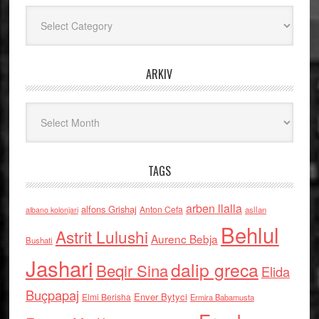
Kategoritë
ARKIV
Arkiv
TAGS
arben llalla
alfons Grishaj
Anton Cefa
asllan
albano kolonjari
Behlul
Astrit Lulushi
Aurenc Bebja
Bushati
Jashari
dalip greca
Beqir Sina
Elida
Buçpapaj
Enver Bytyci
Elmi Berisha
Ermira Babamusta