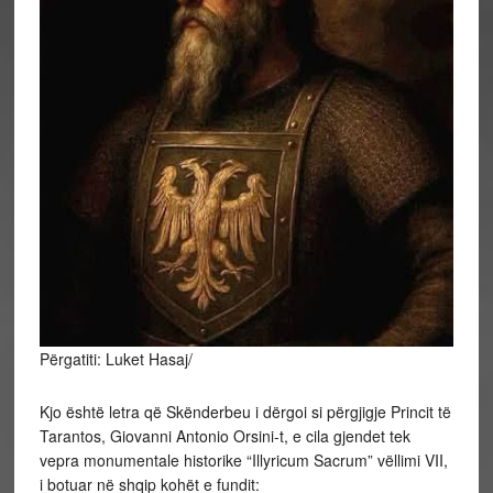
Përgatiti: Luket Hasaj/
Kjo është letra që Skënderbeu i dërgoi si përgjigje Princit të
Tarantos, Giovanni Antonio Orsini-t, e cila gjendet tek
vepra monumentale historike “Illyricum Sacrum” vëllimi VII,
i botuar në shqip kohët e fundit: