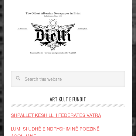
ARTIKUJT E FUNDIT
SHPALLET KËSHILLI I FEDERATËS VATRA
LUMI SI UDHË E NDRYSHIM NË POEZINË
AGOLLIANE