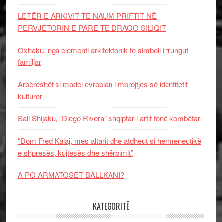
LETËR E ARKIVIT TE NAUM PRIFTIT NË
PERVJETORIN E PARE TE DRAGO SILIQIT
Oxhaku, nga elementi arkitektonik te simboli i trungut
familjar
Arbëreshët si model evropian i mbrojtjes së identitetit
kulturor
Sali Shijaku, “Diego Rivera” shqiptar i artit tonë kombëtar
“Dom Fred Kalaj, mes altarit dhe atdheut si hermeneutikë
e shpresës, kujtesës dhe shërbimit”
A PO ARMATOSET BALLKANI?
KATEGORITË