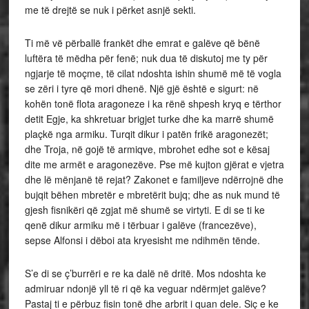
me të drejtë se nuk i përket asnjë sekti.
Ti më vë përballë frankët dhe emrat e galëve që bënë
luftëra të mëdha për fenë; nuk dua të diskutoj me ty për
ngjarje të moçme, të cilat ndoshta ishin shumë më të vogla
se zëri i tyre që mori dhenë. Një gjë është e sigurt: në
kohën tonë flota aragoneze i ka rënë shpesh kryq e tërthor
detit Egje, ka shkretuar brigjet turke dhe ka marrë shumë
plaçkë nga armiku. Turqit dikur i patën frikë aragonezët;
dhe Troja, në gojë të armiqve, mbrohet edhe sot e kësaj
dite me armët e aragonezëve. Pse më kujton gjërat e vjetra
dhe lë mënjanë të rejat? Zakonet e familjeve ndërrojnë dhe
bujqit bëhen mbretër e mbretërit bujq; dhe as nuk mund të
gjesh fisnikëri që zgjat më shumë se virtyti. E di se ti ke
qenë dikur armiku më i tërbuar i galëve (francezëve),
sepse Alfonsi i dëboi ata kryesisht me ndihmën tënde.
S’e di se ç’burrëri e re ka dalë në dritë. Mos ndoshta ke
admiruar ndonjë yll të ri që ka veguar ndërmjet galëve?
Pastaj ti e përbuz fisin tonë dhe arbrit i quan dele. Siç e ke