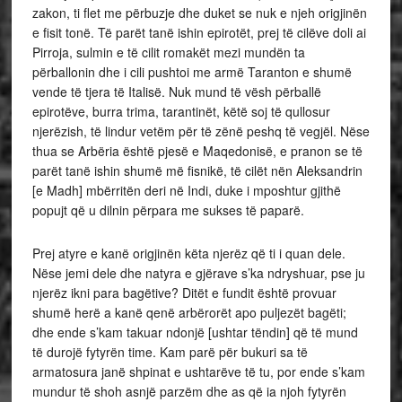
zakon, ti flet me përbuzje dhe duket se nuk e njeh origjinën
e fisit tonë. Të parët tanë ishin epirotët, prej të cilëve doli ai
Pirroja, sulmin e të cilit romakët mezi mundën ta
përballonin dhe i cili pushtoi me armë Taranton e shumë
vende të tjera të Italisë. Nuk mund të vësh përballë
epirotëve, burra trima, tarantinët, këtë soj të qullosur
njerëzish, të lindur vetëm për të zënë peshq të vegjël. Nëse
thua se Arbëria është pjesë e Maqedonisë, e pranon se të
parët tanë ishin shumë më fisnikë, të cilët nën Aleksandrin
[e Madh] mbërritën deri në Indi, duke i mposhtur gjithë
popujt që u dilnin përpara me sukses të paparë.
Prej atyre e kanë origjinën këta njerëz që ti i quan dele.
Nëse jemi dele dhe natyra e gjërave s’ka ndryshuar, pse ju
njerëz ikni para bagëtive? Ditët e fundit është provuar
shumë herë a kanë qenë arbërorët apo puljezët bagëti;
dhe ende s’kam takuar ndonjë [ushtar tëndin] që të mund
të durojë fytyrën time. Kam parë për bukuri sa të
armatosura janë shpinat e ushtarëve të tu, por ende s’kam
mundur të shoh asnjë parzëm dhe as që ia njoh fytyrën