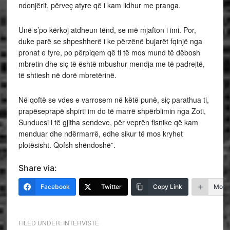
ndonjërit, përveç atyre që i kam lidhur me pranga.
Unë s’po kërkoj atdheun tënd, se më mjafton i imi. Por,
duke parë se shpeshherë i ke përzënë bujarët fqinjë nga
pronat e tyre, po përpiqem që ti të mos mund të dëbosh
mbretin dhe siç të është mbushur mendja me të padrejtë,
të shtiesh në dorë mbretërinë.
Në qoftë se vdes e varrosem në këtë punë, siç parathua ti,
prapëseprapë shpirti im do të marrë shpërblimin nga Zoti,
Sunduesi i të gjitha sendeve, për veprën fisnike që kam
menduar dhe ndërmarrë, edhe sikur të mos kryhet
plotësisht. Qofsh shëndoshë”.
Share via:
Facebook
Twitter
Copy Link
More
FILED UNDER:
INTERVISTE