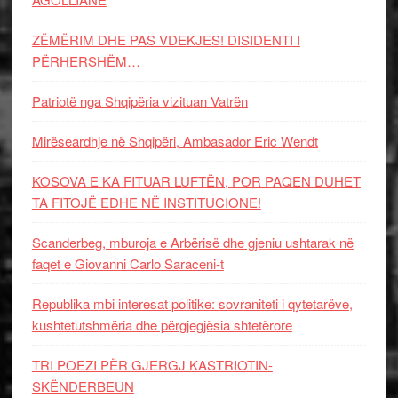
ZËMËRIM DHE PAS VDEKJES! DISIDENTI I
PËRHERSHËM…
Patriotë nga Shqipëria vizituan Vatrën
Mirëseardhje në Shqipëri, Ambasador Eric Wendt
KOSOVA E KA FITUAR LUFTËN, POR PAQEN DUHET
TA FITOJË EDHE NË INSTITUCIONE!
Scanderbeg, mburoja e Arbërisë dhe gjeniu ushtarak në
faqet e Giovanni Carlo Saraceni-t
Republika mbi interesat politike: sovraniteti i qytetarëve,
kushtetutshmëria dhe përgjegjësia shtetërore
TRI POEZI PËR GJERGJ KASTRIOTIN-
SKËNDERBEUN