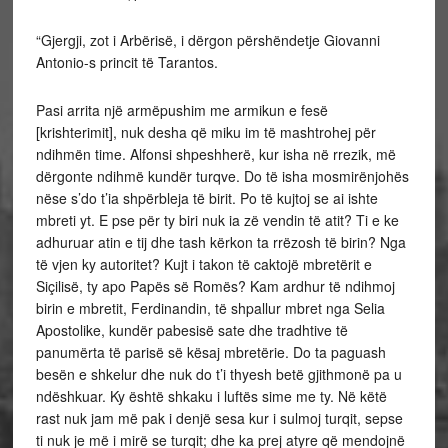
“Gjergji, zot i Arbërisë, i dërgon përshëndetje Giovanni
Antonio-s princit të Tarantos.
Pasi arrita një armëpushim me armikun e fesë
[krishterimit], nuk desha që miku im të mashtrohej për
ndihmën time. Alfonsi shpeshherë, kur isha në rrezik, më
dërgonte ndihmë kundër turqve. Do të isha mosmirënjohës
nëse s’do t’ia shpërbleja të birit. Po të kujtoj se ai ishte
mbreti yt. E pse për ty biri nuk ia zë vendin të atit? Ti e ke
adhuruar atin e tij dhe tash kërkon ta rrëzosh të birin? Nga
të vjen ky autoritet? Kujt i takon të caktojë mbretërit e
Siçilisë, ty apo Papës së Romës? Kam ardhur të ndihmoj
birin e mbretit, Ferdinandin, të shpallur mbret nga Selia
Apostolike, kundër pabesisë sate dhe tradhtive të
panumërta të parisë së kësaj mbretërie. Do ta paguash
besën e shkelur dhe nuk do t’i thyesh betë gjithmonë pa u
ndëshkuar. Ky është shkaku i luftës sime me ty. Në këtë
rast nuk jam më pak i denjë sesa kur i sulmoj turqit, sepse
ti nuk je më i mirë se turqit; dhe ka prej atyre që mendojnë