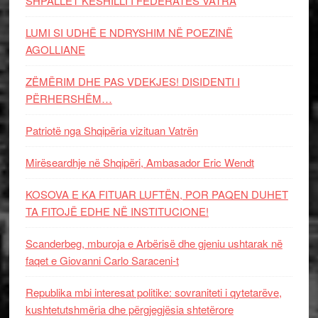
SHPALLET KËSHILLI I FEDERATËS VATRA
LUMI SI UDHË E NDRYSHIM NË POEZINË
AGOLLIANE
ZËMËRIM DHE PAS VDEKJES! DISIDENTI I
PËRHERSHËM…
Patriotë nga Shqipëria vizituan Vatrën
Mirëseardhje në Shqipëri, Ambasador Eric Wendt
KOSOVA E KA FITUAR LUFTËN, POR PAQEN DUHET
TA FITOJË EDHE NË INSTITUCIONE!
Scanderbeg, mburoja e Arbërisë dhe gjeniu ushtarak në
faqet e Giovanni Carlo Saraceni-t
Republika mbi interesat politike: sovraniteti i qytetarëve,
kushtetutshmëria dhe përgjegjësia shtetërore