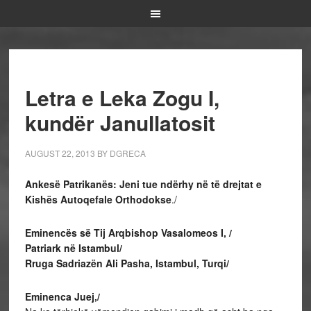
Letra e Leka Zogu I,
kundër Janullatosit
AUGUST 22, 2013
BY
DGRECA
Ankesë Patrikanës: Jeni tue ndërhy në të drejtat e
Kishës Autoqefale Orthodokse
./
Eminencës së Tij Arqbishop Vasalomeos I, /
Patriark në Istambul/
Rruga Sadriazën Ali Pasha, Istambul, Turqi/
Eminenca Juej,/