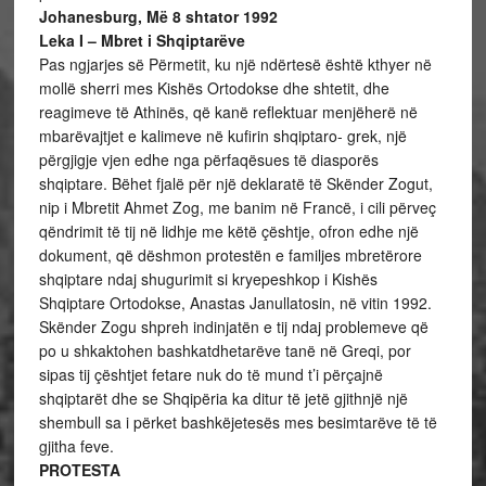
Johanesburg, Më 8 shtator 1992
Leka I – Mbret i Shqiptarëve
Pas ngjarjes së Përmetit, ku një ndërtesë është kthyer në
mollë sherri mes Kishës Ortodokse dhe shtetit, dhe
reagimeve të Athinës, që kanë reflektuar menjëherë në
mbarëvajtjet e kalimeve në kufirin shqiptaro- grek, një
përgjigje vjen edhe nga përfaqësues të diasporës
shqiptare. Bëhet fjalë për një deklaratë të Skënder Zogut,
nip i Mbretit Ahmet Zog, me banim në Francë, i cili përveç
qëndrimit të tij në lidhje me këtë çështje, ofron edhe një
dokument, që dëshmon protestën e familjes mbretërore
shqiptare ndaj shugurimit si kryepeshkop i Kishës
Shqiptare Ortodokse, Anastas Janullatosin, në vitin 1992.
Skënder Zogu shpreh indinjatën e tij ndaj problemeve që
po u shkaktohen bashkatdhetarëve tanë në Greqi, por
sipas tij çështjet fetare nuk do të mund t’i përçajnë
shqiptarët dhe se Shqipëria ka ditur të jetë gjithnjë një
shembull sa i përket bashkëjetesës mes besimtarëve të të
gjitha feve.
PROTESTA