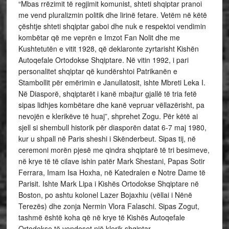
“Mbas rrëzimit të regjimit komunist, shteti shqiptar pranoi
me vend pluralizmin politik dhe lirinë fetare. Vetëm në këtë
çështje shteti shqiptar gaboi dhe nuk e respektoi vendimin
kombëtar që me veprën e Imzot Fan Nolit dhe me
Kushtetutën e vitit 1928, që deklaronte zyrtarisht Kishën
Autoqefale Ortodokse Shqiptare. Në vitin 1992, i pari
personalitet shqiptar që kundërshtoi Patrikanën e
Stambollit për emërimin e Janullatosit, ishte Mbreti Leka I.
Në Diasporë, shqiptarët i kanë mbajtur gjallë të tria fetë
sipas lidhjes kombëtare dhe kanë vepruar vëllazërisht, pa
nevojën e klerikëve të huaj”, shprehet Zogu. Për këtë ai
sjell si shembull historik për diasporën datat 6-7 maj 1980,
kur u shpall në Paris sheshi i Skënderbeut. Sipas tij, në
ceremoni morën pjesë me qindra shqiptarë të tri besimeve,
në krye të të cilave ishin patër Mark Shestani, Papas Sotir
Ferrara, Imam Isa Hoxha, në Katedralen e Notre Dame të
Parisit. Ishte Mark Lipa i Kishës Ortodokse Shqiptare në
Boston, po ashtu kolonel Lazer Bojaxhiu (vëllai i Nënë
Terezës) dhe zonja Nermin Vlora Falaschi. Sipas Zogut,
tashmë është koha që në krye të Kishës Autoqefale
Ortodokse të vendoset një klerik shqiptar.