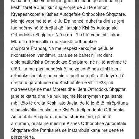
Na ka tërhjekë vëmendjen gabimi i madh që asht ba nga
këshilltarët e Juej, kur sugjerojnë që Ju të emnoni
Kryepeshkopin e Kishës Autoqefale Orthodokse Shqiptare.
Me një veprimë të atillë Ju Eminencë, duhet ta dini se jeni
tue ndërhy në të drejtat që i takojnë Kishës Autoqefale
Orthodokse Shqiptare.Një e drejtë e tillë vendimi i takon
Mbretit në konsultim me klerikët orthodoksë
shqiptarë.Prandaj, Na me respekt kërkojmë që Ju të
rikonsideroni vendimin, para se të bahet nji incident
diplomatik.Kisha Orthodokse Shqiptare, në nji të ardhme të
afërt, ka me pas mundësinë me zgjedhë nga gjini i klerit
ortodoks shqiptar, personin e merituam për atë detyrë. Të
drejtat e garantuese me Kushtetutën e vitit 1928, në
marrëveshje në mes Mbretit dhe Klerit Orthodoks Shqiptar
janë të kjarta dhe Na nuk lejojmë Ndërhymjen nga jashtë
mbi këto të drejta.Këshillate Jueja, do të jenë të mirëprituna
si bashkvëlla i besimit me Kishën Indipendente Orthodoks
Autoqefale Shqiptare, dhe na shpresojmë, që në të
ardhmen, relata në mesin e Kishës Orthodokse Autoqefale
Shqiptare dhe Patrikanës së Instambulit kanë me qenë të
përzemërta.