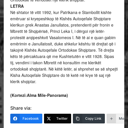
LETRA
Në shtator të vitit 1992, kur Patrikana e Stambollit kishte
emëruar si kryepeshkop të Kishës Autoqefale Shqiptare
klerikun grek Anastas Janullatos, pretendenti për fronin e
Mbretit të Shqipërisë, Princi Leka I, i dërgoi një letër-
protestë arqipeshkvit Vasalomeos I. Në të ai e quan gabim
emërimin e Janullatosit, duke shkelur kështu të drejtat që i
takojnë Kishës Autoqefale Ortodokse Shqiptare. Të drejta
këto të përcaktuara që me Kushtetutën e vitit 1928. Sipas
tij, vendimi i takon Mbretit në konsultim me klerikët
ortodoksë shqiptarë. Në këtë letër, ai shprehet se së shpejti
Kisha Autoqefale Shqiptare do të ketë në krye të saj një
klerik shqiptar.
(Kortezi:Alma Mile-Panorama)
Share via:
Facebook
Twitter
Copy Link
More