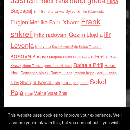
dalip greca
Beqir Sina
Elida
Buçpapaj
Enver Bytyci
Elmi Berisha
Ermira Babamusta
Frank
Eugjen Merlika
Fahri Xharra
shkreli
Ilir
Gezim Llojdia
Fritz radovani
Levonja
Interviste
Kolec Traboini
Keze Kozeta Zylo
kosova
Kosove
nderroi jete
Marjana Bulku
ne
Murat Gecaj
Rafaela Prifti
Rafael
Nene Tereza
Kosove
presidenti Nishani
Floqi
Raimonda Moisiu
Ramiz Lushaj
reshat kripa
Sadik Elshani
Sokol
Shefqet Kercelli
shqiperia
shqiptaret
SHBA
Paja
Vatra
Visar Zhiti
Thaci
This website uses cookies to improve your experience. We'll
assume you're ok with this, but you can opt-out if you wish.