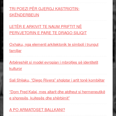
TRI POEZI PËR GJERGJ KASTRIOTIN-
SKËNDERBEUN
LETËR E ARKIVIT TE NAUM PRIFTIT NË
PERVJETORIN E PARE TE DRAGO SILIQIT
Oxhaku, nga elementi arkitektonik te simboli i trungut
familjar
Arbëreshët si model evropian i mbrojtjes së identitetit
kulturor
Sali Shijaku, “Diego Rivera” shqiptar i artit tonë kombëtar
“Dom Fred Kalaj, mes altarit dhe atdheut si hermeneutikë
e shpresës, kujtesës dhe shërbimit”
A PO ARMATOSET BALLKANI?