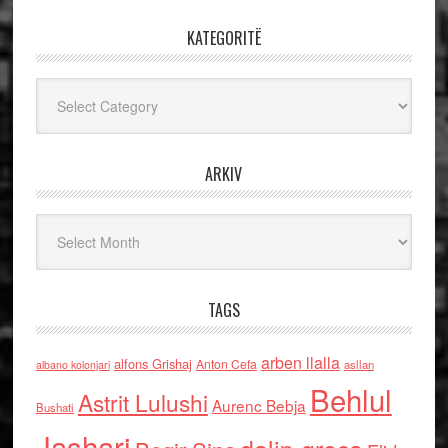
KATEGORITË
Kategoritë
ARKIV
Arkiv
TAGS
arben llalla
alfons Grishaj
Anton Cefa
asllan
albano kolonjari
Behlul
Astrit Lulushi
Aurenc Bebja
Bushati
Jashari