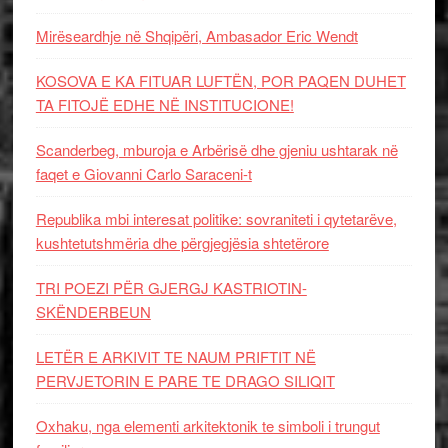
Mirëseardhje në Shqipëri, Ambasador Eric Wendt
KOSOVA E KA FITUAR LUFTËN, POR PAQEN DUHET
TA FITOJË EDHE NË INSTITUCIONE!
Scanderbeg, mburoja e Arbërisë dhe gjeniu ushtarak në
faqet e Giovanni Carlo Saraceni-t
Republika mbi interesat politike: sovraniteti i qytetarëve,
kushtetutshmëria dhe përgjegjësia shtetërore
TRI POEZI PËR GJERGJ KASTRIOTIN-
SKËNDERBEUN
LETËR E ARKIVIT TE NAUM PRIFTIT NË
PERVJETORIN E PARE TE DRAGO SILIQIT
Oxhaku, nga elementi arkitektonik te simboli i trungut