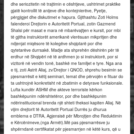
dhe seriozitetin në trajtimin e cështjeve, ushtrimet praktike
gjatë kontrollit të anijeve dhe kontejnierëve, Pyetje,
përgjigjet dhe diskutimet e hapura. Gjithashtu Zoti Holms
falenderoi Drejtorin e Autoritetit Portual, zotin Gazmend
Shalsi për masat e mara në mbarëvajtjen e kursit, por mbi
të gjitha instruktorët amerikanë vlerësuan mikpritjen dhe
ndjenjat miqësore të kolegëve shqiptarë por dhe
qytetarëve durrsakë. Madje ata shprehën dëshirën për të
erdhur në Shqipëri në të ardhmen jo si instruktorë, por si
vizitorë në vendin tonë, bashkë me familjet e tyre. Nga ana
e tij, zoti Astrit Aliaj, zv/Drejtor i QNOD, shprehu besimin se
pjesmarrësit e këtij seminari, temat dhe përvojën e fituar do
ta ushtrojnë konkretisht në zbatimin e detyrave funksionale.
Lufta kundër ASHM dhe akteve terroriste kërkon
bashkëpunim ndërshtetëror, por dhe bashkëpunim
ndërinstitucional brenda një shteti theksoi kapiten Aliaj. Në
vijim drejtorit të Autoritetit Portual Durrës ju dhurua
emblema e DTRA, Agjensisë për Mbrojtjen dhe Reduktimin
e Kërcënimeve,(nga Armët).Më pas pjesmarrësve ju
shpërndanë certifikatat për pjesmarrjen në këtë kurs, që u