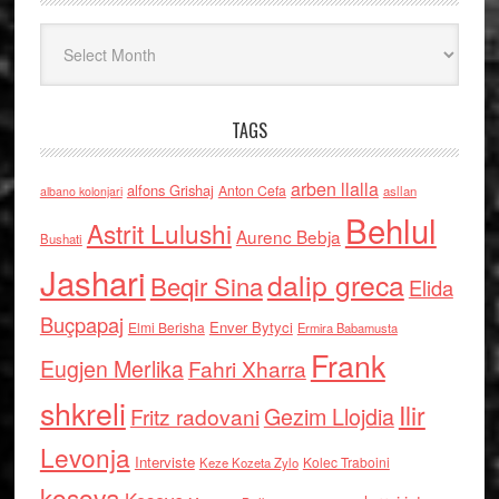
Arkiv
TAGS
arben llalla
alfons Grishaj
Anton Cefa
asllan
albano kolonjari
Behlul
Astrit Lulushi
Aurenc Bebja
Bushati
Jashari
dalip greca
Beqir Sina
Elida
Buçpapaj
Enver Bytyci
Elmi Berisha
Ermira Babamusta
Frank
Eugjen Merlika
Fahri Xharra
shkreli
Ilir
Gezim Llojdia
Fritz radovani
Levonja
Interviste
Kolec Traboini
Keze Kozeta Zylo
kosova