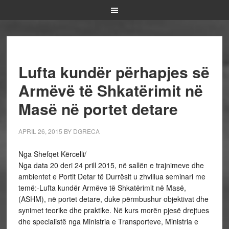
Lufta kundër përhapjes së
Armëvë të Shkatërimit në
Masë në portet detare
APRIL 26, 2015
BY
DGRECA
Nga Shefqet Kërcelli/
Nga data 20 deri 24 prill 2015, në sallën e trajnimeve dhe
ambientet e Portit Detar të Durrësit u zhvillua seminari me
temë:-Lufta kundër Armëve të Shkatërimit në Masë,
(ASHM), në portet detare, duke përmbushur objektivat dhe
synimet teorike dhe praktike. Në kurs morën pjesë drejtues
dhe specialistë nga Ministria e Transporteve, Ministria e