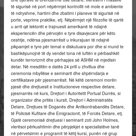
të sigurisë në port nëpërmjet kontrollit në mole e ambiente
të ndryshme, hartimi dhe zbatimi i planeve të sigurisë në
porte, veprime praktike, etj. Nëpërmjet një filozofie të qartë
u arrit që lektorët e trajnuesit amerikanë të ndajnë
eksperiencën dhe përvojën e tyre disavjecare për këto
ceshtje, ndërsa pjesmarrësit u inkurajuan të ndajnë
pikpamjet e tyre për temat e diskutuara por dhe si mund te
bashkëpunojnë të dy vendet tona në luftën e përbashkët
kundër terrorizmit dhe përhapjes së ASHM në mjedisin
detar. Në mesditën e datës 24 prill u zhvillua dhe
ceremonia mbyllëse e seminarit dhe shpërndarja e
certifikatave për pjesmarrësit. Në këtë ceremoni morën
pjesë dhe drejtuesit e Institucioneve respective detare,
pjesmarrës në kurs, Drejtori i Autoritetit Portual Durrës, si
organizator dhe pritës i kursit, Drejtori i Administratës
Detare, Drejtues të Doganës dhe Antikontrabandës Detare,
të Policisë Kufitare dhe Emigracionit, të Forcës Detare, etj.
Gjatë ceremonisë drejtuesi i seminarit zoti John Holmes,
vlerësoi përkushtimin dhe përpjekjet e specialistëve tanë
në përvetsimin e programit të këtij kursi, punën në grup