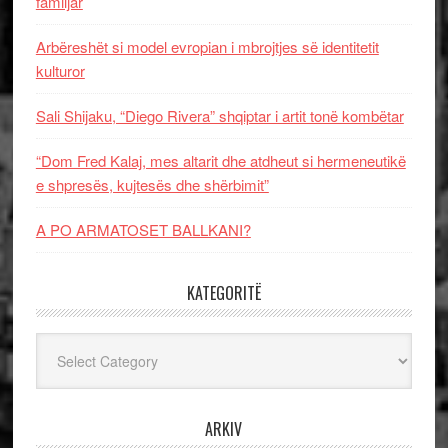
familjar
Arbëreshët si model evropian i mbrojtjes së identitetit
kulturor
Sali Shijaku, “Diego Rivera” shqiptar i artit tonë kombëtar
“Dom Fred Kalaj, mes altarit dhe atdheut si hermeneutikë
e shpresës, kujtesës dhe shërbimit”
A PO ARMATOSET BALLKANI?
KATEGORITË
Kategoritë
ARKIV