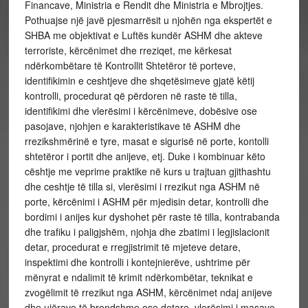
Financave, Ministria e Rendit dhe Ministria e Mbrojtjes.
Pothuajse një javë pjesmarrësit u njohën nga ekspertët e
SHBA me objektivat e Luftës kundër ASHM dhe akteve
terroriste, kërcënimet dhe rreziqet, me kërkesat
ndërkombëtare të Kontrollit Shtetëror të porteve,
identifikimin e ceshtjeve dhe shqetësimeve gjatë këtij
kontrolli, procedurat që përdoren në raste të tilla,
identifikimi dhe vlerësimi i kërcënimeve, dobësive ose
pasojave, njohjen e karakteristikave të ASHM dhe
rrezikshmërinë e tyre, masat e sigurisë në porte, kontolli
shtetëror i portit dhe anijeve, etj. Duke i kombinuar këto
cështje me veprime praktike në kurs u trajtuan gjithashtu
dhe ceshtje të tilla si, vlerësimi i rrezikut nga ASHM në
porte, kërcënimi i ASHM për mjedisin detar, kontrolli dhe
bordimi i anijes kur dyshohet për raste të tilla, kontrabanda
dhe trafiku i paligjshëm, njohja dhe zbatimi i legjislacionit
detar, procedurat e rregjistrimit të mjeteve detare,
inspektimi dhe kontrolli i kontejnierëve, ushtrime për
mënyrat e ndalimit të krimit ndërkombëtar, teknikat e
zvogëlimit të rrezikut nga ASHM, kërcënimet ndaj anijeve
dhe ujërave të brendshme ose detare, vlerësimi i masave