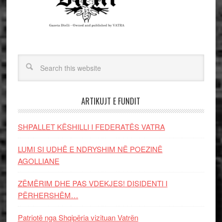
ARTIKUJT E FUNDIT
SHPALLET KËSHILLI I FEDERATËS VATRA
LUMI SI UDHË E NDRYSHIM NË POEZINË
AGOLLIANE
ZËMËRIM DHE PAS VDEKJES! DISIDENTI I
PËRHERSHËM…
Patriotë nga Shqipëria vizituan Vatrën