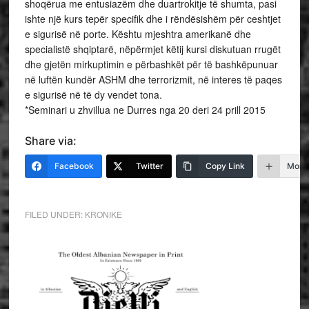
shoqërua me entusiazëm dhe duartrokitje të shumta, pasi
ishte një kurs tepër specifik dhe i rëndësishëm për ceshtjet
e sigurisë në porte. Kështu mjeshtra amerikanë dhe
specialistë shqiptarë, nëpërmjet këtij kursi diskutuan rrugët
dhe gjetën mirkuptimin e përbashkët për të bashkëpunuar
në luftën kundër ASHM dhe terrorizmit, në interes të paqes
e sigurisë në të dy vendet tona.
*Seminari u zhvillua ne Durres nga 20 deri 24 prill 2015
Share via:
Facebook
Twitter
Copy Link
More
FILED UNDER:
KRONIKE