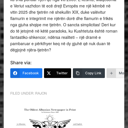
e Veriut vazhdon të ecë drejt Evropës me një këmbë në
vitin 2025 dhe tjetrën në shekullin XIX, duke valëvitur
flamurin e integrimit me njërën dorë dhe flamurin e frikës
nga gjuha shqipe me tjetrën. O sancta simplicitas! Deri kur
do të jetojmë në këtë paradoks, ku Kushtetuta është roman
fantastiko-shkencor, ndërsa realiteti – një dramë e
pambaruar e përkthyer keq në dy gjuhë që nuk duan të
dëgjojnë njëra-tjetrën?
Share via:
Facebook
Twitter
Copy Link
More
FILED UNDER:
RAJON