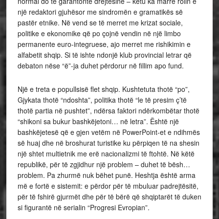
normal do të garantonte drejtësinë – këtu ka marrë rolin e
një redaktori gjuhësor me sindromën e gramatikës së
pastër etnike. Në vend se të merret me krizat sociale,
politike e ekonomike që po çojnë vendin në një limbo
permanente euro-integruese, ajo merret me rishikimin e
alfabetit shqip. Si të ishte ndonjë klub provincial letrar që
debaton nëse “ë”-ja duhet përdorur në fillim apo fund.
Një e treta e popullsisë flet shqip. Kushtetuta thotë “po”,
Gjykata thotë “ndoshta”, politika thotë “le të presim ç’të
thotë partia në pushtet”, ndërsa faktori ndërkombëtar thotë
“shikoni sa bukur bashkëjetoni… në letra”. Është një
bashkëjetesë që e gjen vetëm në PowerPoint-et e ndihmës
së huaj dhe në broshurat turistike ku përpiqen të na shesin
një shtet multietnik me erë nacionalizmi të ftohtë. Në këtë
republikë, për të zgjidhur një problem – duhet të bësh…
problem. Pa zhurmë nuk bëhet punë. Heshtja është arma
më e fortë e sistemit: e përdor për të mbuluar padrejtësitë,
për të fshirë gjurmët dhe për të bërë që shqiptarët të duken
si figurantë në serialin “Progresi Evropian”.