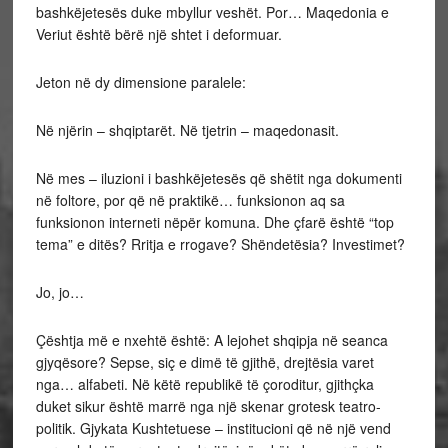
bashkëjetesës duke mbyllur veshët. Por… Maqedonia e
Veriut është bërë një shtet i deformuar.
Jeton në dy dimensione paralele:
Në njërin – shqiptarët. Në tjetrin – maqedonasit.
Në mes – iluzioni i bashkëjetesës që shëtit nga dokumenti
në foltore, por që në praktikë… funksionon aq sa
funksionon interneti nëpër komuna. Dhe çfarë është “top
tema” e ditës? Rritja e rrogave? Shëndetësia? Investimet?
Jo, jo…
Çështja më e nxehtë është: A lejohet shqipja në seanca
gjyqësore? Sepse, siç e dimë të gjithë, drejtësia varet
nga… alfabeti. Në këtë republikë të çoroditur, gjithçka
duket sikur është marrë nga një skenar grotesk teatro-
politik. Gjykata Kushtetuese – institucioni që në një vend