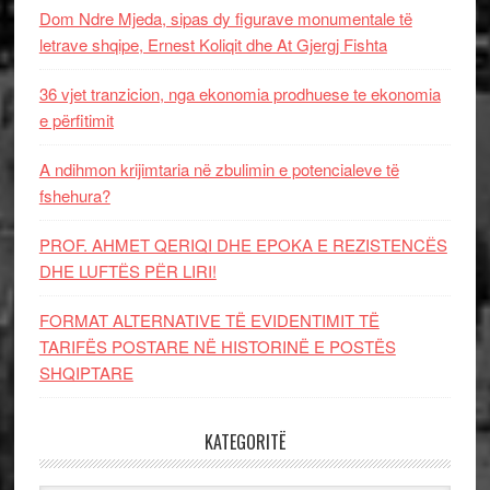
Dom Ndre Mjeda, sipas dy figurave monumentale të
letrave shqipe, Ernest Koliqit dhe At Gjergj Fishta
36 vjet tranzicion, nga ekonomia prodhuese te ekonomia
e përfitimit
A ndihmon krijimtaria në zbulimin e potencialeve të
fshehura?
PROF. AHMET QERIQI DHE EPOKA E REZISTENCЁS
DHE LUFTЁS PЁR LIRI!
FORMAT ALTERNATIVE TË EVIDENTIMIT TË
TARIFËS POSTARE NË HISTORINË E POSTËS
SHQIPTARE
KATEGORITË