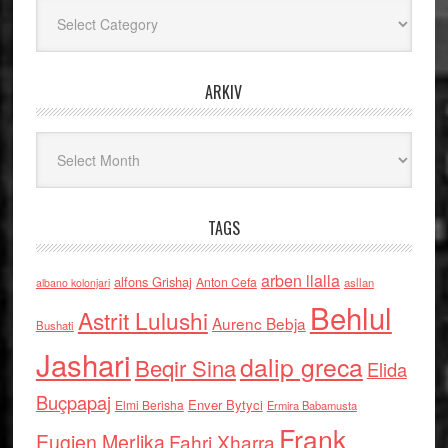
Kategoritë
ARKIV
Arkiv
TAGS
arben llalla
alfons Grishaj
Anton Cefa
asllan
albano kolonjari
Behlul
Astrit Lulushi
Aurenc Bebja
Bushati
Jashari
dalip greca
Beqir Sina
Elida
Buçpapaj
Enver Bytyci
Elmi Berisha
Ermira Babamusta
Frank
Eugjen Merlika
Fahri Xharra