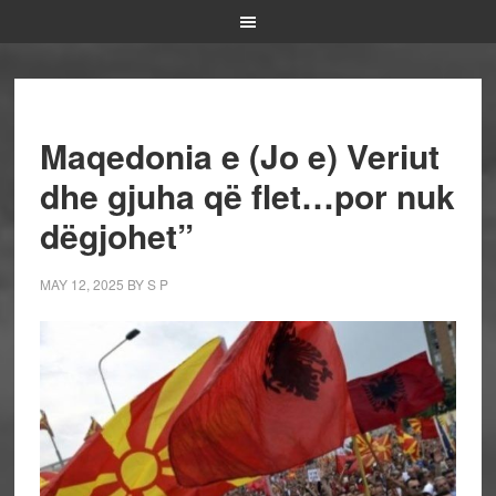
Maqedonia e (Jo e) Veriut
dhe gjuha që flet…por nuk
dëgjohet”
MAY 12, 2025
BY
S P