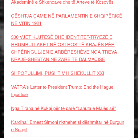
Akademinë e Shkencave dhe të Arteve të Kosovës
ÇËSHTJA ÇAME NË PARLAMENTIN E SHQIPËRISË
NË VITIN 1921
300 VJET KUJTESË DHE IDENTITET-TRYEZË E
RRUMBULLAKËT NË OSTROS TË KRAJËS PËR
SHPËRNGULJEN E ARBËRESHËVE NGA TREVA
KRAJË-SHESTAN NË ZARË TË DALMACISË
SHPOPULLIMI, PUSHTIMI I SHEKULLIT XXI
VATRA’s Letter to President Trump: End the Hague
Injustice
Nga Tirana në Kukaj për të parë “Lahuta e Malësisë”
Kardinali Ernest Simoni rikthehet si dëshmitar në Burgun
e Spaçit