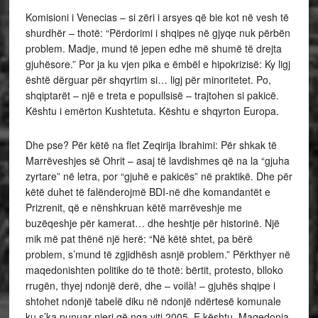
Komisioni i Venecias – si zëri i arsyes që bie kot në vesh të
shurdhër – thotë: “Përdorimi i shqipes në gjyqe nuk përbën
problem. Madje, mund të jepen edhe më shumë të drejta
gjuhësore.” Por ja ku vjen pika e ëmbël e hipokrizisë: Ky ligj
është dërguar për shqyrtim si… ligj për minoritetet. Po,
shqiptarët – një e treta e popullsisë – trajtohen si pakicë.
Kështu i emërton Kushtetuta. Kështu e shqyrton Europa.
Dhe pse? Për këtë na flet Zeqirija Ibrahimi: Për shkak të
Marrëveshjes së Ohrit – asaj të lavdishmes që na la “gjuha
zyrtare” në letra, por “gjuhë e pakicës” në praktikë. Dhe për
këtë duhet të falënderojmë BDI-në dhe komandantët e
Prizrenit, që e nënshkruan këtë marrëveshje me
buzëqeshje për kamerat… dhe heshtje për historinë. Një
mik më pat thënë një herë: “Në këtë shtet, pa bërë
problem, s’mund të zgjidhësh asnjë problem.” Përkthyer në
maqedonishten politike do të thotë: bërtit, protesto, blloko
rrugën, thyej ndonjë derë, dhe – voilà! – gjuhës shqipe i
shtohet ndonjë tabelë diku në ndonjë ndërtesë komunale
ku s’ka punuar njeri që nga viti 2005. E kështu, Maqedonia