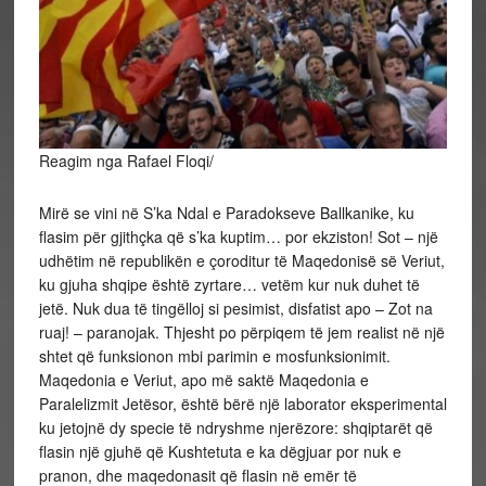
Reagim nga Rafael Floqi/
Mirë se vini në S’ka Ndal e Paradokseve Ballkanike, ku
flasim për gjithçka që s’ka kuptim… por ekziston! Sot – një
udhëtim në republikën e çoroditur të Maqedonisë së Veriut,
ku gjuha shqipe është zyrtare… vetëm kur nuk duhet të
jetë. Nuk dua të tingëlloj si pesimist, disfatist apo – Zot na
ruaj! – paranojak. Thjesht po përpiqem të jem realist në një
shtet që funksionon mbi parimin e
mosfunksionimit.
Maqedonia e Veriut, apo më saktë Maqedonia e
Paralelizmit Jetësor, është bërë një laborator eksperimental
ku jetojnë dy specie të ndryshme njerëzore: shqiptarët që
flasin një gjuhë që Kushtetuta e ka dëgjuar por nuk e
pranon, dhe maqedonasit që flasin në emër të