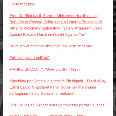
Fjalitë mesazh…
Prof. Dr. Rifat Latifi, Former Minister of Health of the
Republic of Kosovo, Addresses a Letter to President of
Ukraine Volodymyr Zelenskyy: “Every Argument Used
Against Kosovo Has Been Used Against You”
Dy mijë vjet mësime dhe ende nuk kemi mësuar!
Polifoni apo iso-polifoni?
MARKO BOÇARI (1790–9 GUSHT 1823)
Kandidate për Senatin e shtetit të Michiganit – Distrikti 24,
Edlira Sako: “Shqiptarët kanë nevojë për më shumë
përfaqësim në institucionet amerikane”
Zëri i Krujës së Skënderbeut që troket në portat e Sienës