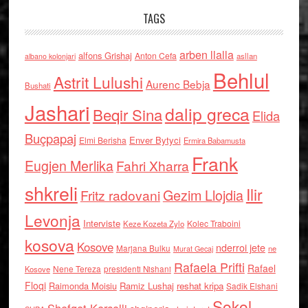
TAGS
arben llalla
alfons Grishaj
Anton Cefa
asllan
albano kolonjari
Behlul
Astrit Lulushi
Aurenc Bebja
Bushati
Jashari
dalip greca
Beqir Sina
Elida
Buçpapaj
Enver Bytyci
Elmi Berisha
Ermira Babamusta
Frank
Eugjen Merlika
Fahri Xharra
shkreli
Ilir
Gezim Llojdia
Fritz radovani
Levonja
Interviste
Kolec Traboini
Keze Kozeta Zylo
kosova
Kosove
nderroi jete
Marjana Bulku
ne
Murat Gecaj
Rafaela Prifti
Rafael
Nene Tereza
Kosove
presidenti Nishani
Floqi
Raimonda Moisiu
Ramiz Lushaj
reshat kripa
Sadik Elshani
Sokol
Shefqet Kercelli