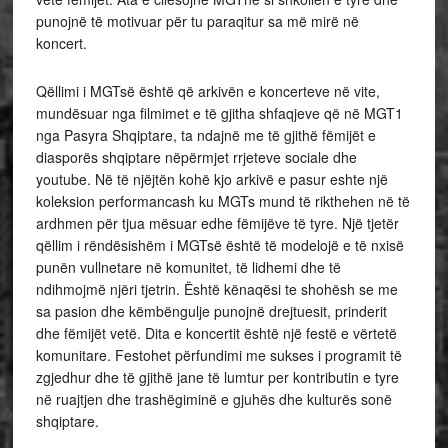
punojnë të motivuar për tu paraqitur sa më mirë në
koncert.
Qëllimi i MGTsë është që arkivën e koncerteve në vite,
mundësuar nga filmimet e të gjitha shfaqjeve që në MGT1
nga Pasyra Shqiptare, ta ndajnë me të gjithë fëmijët e
diasporës shqiptare nëpërmjet rrjeteve sociale dhe
youtube. Në të njëjtën kohë kjo arkivë e pasur eshte një
koleksion performancash ku MGTs mund të rikthehen në të
ardhmen për tjua mësuar edhe fëmijëve të tyre. Një tjetër
qëllim i rëndësishëm i MGTsë është të modelojë e të nxisë
punën vullnetare në komunitet, të lidhemi dhe të
ndihmojmë njëri tjetrin. Është kënaqësi te shohësh se me
sa pasion dhe këmbëngulje punojnë drejtuesit, prinderit
dhe fëmijët vetë. Dita e koncertit është një festë e vërtetë
komunitare. Festohet përfundimi me sukses i programit të
zgjedhur dhe të gjithë jane të lumtur per kontributin e tyre
në ruajtjen dhe trashëgiminë e gjuhës dhe kulturës sonë
shqiptare.