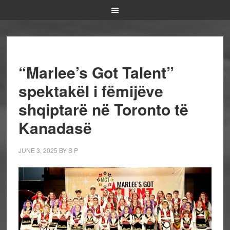
“Marlee’s Got Talent”
spektakël i fëmijëve
shqiptarë në Toronto të
Kanadasë
JUNE 3, 2025
BY
S P