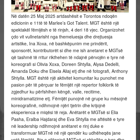
Në datën 25 Maj 2025 artdashësit e Torontos ndoqën
edicionin e 11të të Marlee’s Got Talent. MGT është një
spektakël fëmijësh e të rinjsh, 4 deri 18 vjec. Organizohet
çdo vit vullnetarisht nga themeluesja dhe drejtuesja
artistike, Ina Xoxa, në bashkëpunim me prindërit,
sponsorët, kontributorët si dhe me ish anetaret e MGTsë
që tashmë të rritur rikthehen të ndajnë përvojën e tyre në
koreografi si Olivia
Xoxa, Doreen Shtylla, Alysa Dedelli,
Amanda Doku dhe Eisela Aliaj etj dhe në fotografi, Anthony
Shtylla. MGT është një aktivitet komunitar ku punohet me
pasion për të përçuar te fëmijët një repertor folklorik të
zgjedhur ku përfshihen këngë, valle, recitime,
minidramatizime etj. Fëmijët punojnë në grupe ku mësojnë
koreografinë, ndihmojnë njëri tjetrin dhe krijojnë
eksperienca e miqësi të reja. Anëtarët e MGTsë si Elia
Pasha, Eralba Hajdaraj dhe Eva Shtylla me aftësitë e tyre
në leadership ndihmojnë anëtaret e rinj duke e
transformuar MGTnë në një qendër ku udhëheqës jane
vetë fëmijët. Ata e cilësojnë MGTnë si shkollën e tyre dhe