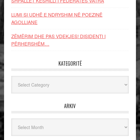
SHPALLET KËSHILLI I FEDERATËS VATRA
LUMI SI UDHË E NDRYSHIM NË POEZINË
AGOLLIANE
ZËMËRIM DHE PAS VDEKJES! DISIDENTI I
PËRHERSHËM…
KATEGORITË
Kategoritë
ARKIV
Arkiv