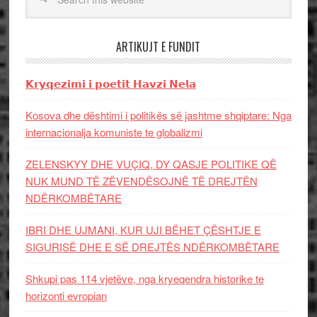
ARTIKUJT E FUNDIT
𝗞𝗿𝘆𝗾𝗲𝘇𝗶𝗺𝗶 𝗶 𝗽𝗼𝗲𝘁𝗶𝘁 𝗛𝗮𝘃𝘇𝗶 𝗡𝗲𝗹𝗮
Kosova dhe dështimi i politikës së jashtme shqiptare: Nga
internacionalja komuniste te globalizmi
ZELENSKYY DHE VUÇIQ, DY QASJE POLITIKE QË
NUK MUND TË ZËVENDËSOJNË TË DREJTËN
NDËRKOMBËTARE
IBRI DHE UJMANI, KUR UJI BËHET ÇËSHTJE E
SIGURISË DHE E SË DREJTËS NDËRKOMBËTARE
Shkupi pas 114 vjetëve, nga kryeqendra historike te
horizonti evropian