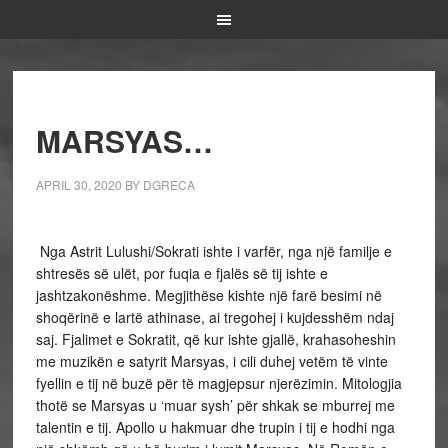
MARSYAS…
APRIL 30, 2020
BY
DGRECA
Nga Astrit Lulushi/Sokrati ishte i varfër, nga një familje e
shtresës së ulët, por fuqia e fjalës së tij ishte e
jashtzakonëshme. Megjithëse kishte një farë besimi në
shoqërinë e lartë athinase, ai tregohej i kujdesshëm ndaj
saj. Fjalimet e Sokratit, që kur ishte gjallë, krahasoheshin
me muzikën e satyrit Marsyas, i cili duhej vetëm të vinte
fyellin e tij në buzë për të magjepsur njerëzimin. Mitologjia
thotë se Marsyas u ‘muar sysh’ për shkak se mburrej me
talentin e tij. Apollo u hakmuar dhe trupin i tij e hodhi nga