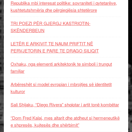
Republika mbi interesat politike: sovraniteti i qytetarëve,
kushtetutshmëria dhe përgjegjësia shtetërore
TRI POEZI PËR GJERGJ KASTRIOTIN-
SKËNDERBEUN
LETËR E ARKIVIT TE NAUM PRIFTIT NË
PERVJETORIN E PARE TE DRAGO SILIQIT
Oxhaku, nga elementi arkitektonik te simboli i trungut
familjar
Arbëreshët si model evropian i mbrojtjes së identitetit
kulturor
Sali Shijaku, “Diego Rivera” shqiptar i artit tonë kombëtar
“Dom Fred Kalaj, mes altarit dhe atdheut si hermeneutikë
e shpresës, kujtesës dhe shërbimit”