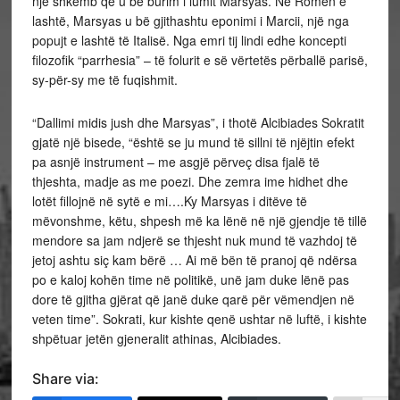
një shkëmb që u bë burim i lumit Marsyas. Në Romën e
lashtë, Marsyas u bë gjithashtu eponimi i Marcii, një nga
popujt e lashtë të Italisë. Nga emri tij lindi edhe koncepti
filozofik “parrhesia” – të folurit e së vërtetës përballë parisë,
sy-për-sy me të fuqishmit.
“Dallimi midis jush dhe Marsyas”, i thotë Alcibiades Sokratit
gjatë një bisede, “është se ju mund të sillni të njëjtin efekt
pa asnjë instrument – me asgjë përveç disa fjalë të
thjeshta, madje as me poezi. Dhe zemra ime hidhet dhe
lotët fillojnë në sytë e mi….Ky Marsyas i ditëve të
mëvonshme, këtu, shpesh më ka lënë në një gjendje të tillë
mendore sa jam ndjerë se thjesht nuk mund të vazhdoj të
jetoj ashtu siç kam bërë … Ai më bën të pranoj që ndërsa
po e kaloj kohën time në politikë, unë jam duke lënë pas
dore të gjitha gjërat që janë duke qarë për vëmendjen në
veten time”. Sokrati, kur kishte qenë ushtar në luftë, i kishte
shpëtuar jetën gjeneralit athinas, Alcibiades.
Share via: