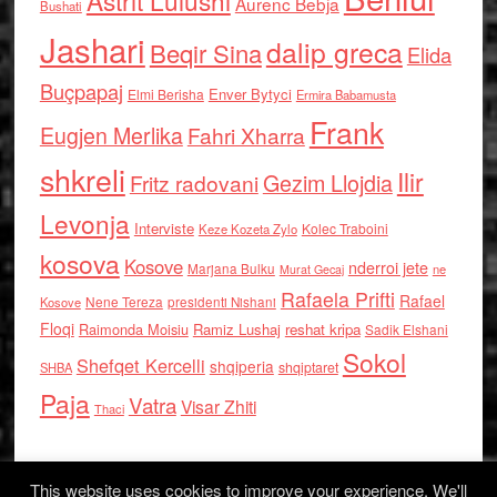
Astrit Lulushi
Aurenc Bebja
Bushati
Jashari
dalip greca
Beqir Sina
Elida
Buçpapaj
Enver Bytyci
Elmi Berisha
Ermira Babamusta
Frank
Eugjen Merlika
Fahri Xharra
shkreli
Ilir
Gezim Llojdia
Fritz radovani
Levonja
Interviste
Kolec Traboini
Keze Kozeta Zylo
kosova
Kosove
nderroi jete
Marjana Bulku
ne
Murat Gecaj
Rafaela Prifti
Rafael
Nene Tereza
Kosove
presidenti Nishani
Floqi
Raimonda Moisiu
Ramiz Lushaj
reshat kripa
Sadik Elshani
Sokol
Shefqet Kercelli
shqiperia
shqiptaret
SHBA
Paja
Vatra
Visar Zhiti
Thaci
This website uses cookies to improve your experience. We'll