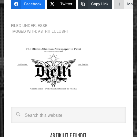
Facebook
Twitter
Copy Link
More
FILED UNDER:
ESSE
TAGGED WITH:
ASTRIT LULUSHI
ARTIKUJT E FUNDIT