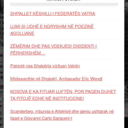
SHPALLET KËSHILLI I FEDERATËS VATRA
LUMI SI UDHË E NDRYSHIM NË POEZINË
AGOLLIANE
ZËMËRIM DHE PAS VDEKJES! DISIDENTI I
PËRHERSHËM…
Patriotë nga Shqipëria vizituan Vatrën
Mirëseardhje në Shqipëri, Ambasador Eric Wendt
KOSOVA E KA FITUAR LUFTËN, POR PAQEN DUHET
TA FITOJË EDHE NË INSTITUCIONE!
Scanderbeg, mburoja e Arbërisë dhe gjeniu ushtarak në
faqet e Giovanni Carlo Saraceni-t