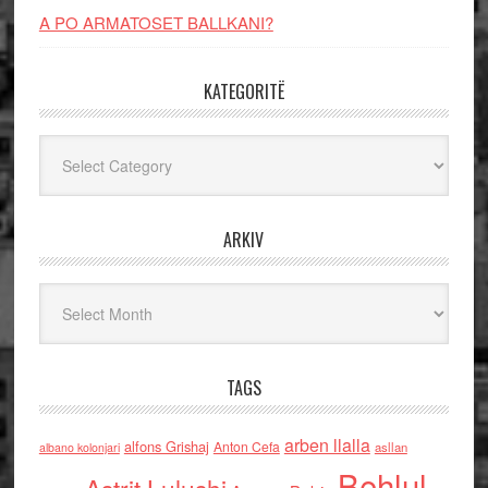
A PO ARMATOSET BALLKANI?
KATEGORITË
Kategoritë
ARKIV
Arkiv
TAGS
arben llalla
alfons Grishaj
Anton Cefa
asllan
albano kolonjari
Behlul