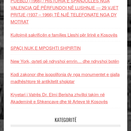
PUEBLO (1966) / HISTORIA E SPANJOLLES NGA
VALENCIA QË PËRFUNDOI NË LUSHNJE — 29 VJET
PRITJE (1937 – 1966) TË NJË TELEFONATE NGA DY
MOTRAT
Kujtojmë sakrificën e familjes Lleshi për lirinë e Kosovës
SPAÇI NUK E MPOSHTI SHPIRTIN
New York, qyteti që ndryshoi emrin… dhe ndryshoi botën
Kodi zakonor dhe isopolifonia dy nga monumentet e gjalla
madhështore të antikitetit shqiptar
Kryetari i Vatrës Dr. Elmi Berisha zhvilloi takim në
Akademinë e Shkencave dhe të Arteve të Kosovës
KATEGORITË