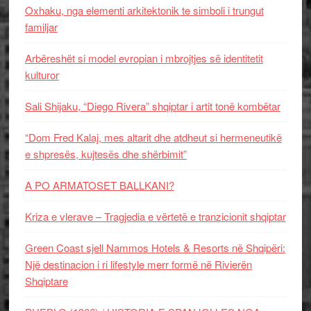
Oxhaku, nga elementi arkitektonik te simboli i trungut
familjar
Arbëreshët si model evropian i mbrojtjes së identitetit
kulturor
Sali Shijaku, “Diego Rivera” shqiptar i artit tonë kombëtar
“Dom Fred Kalaj, mes altarit dhe atdheut si hermeneutikë
e shpresës, kujtesës dhe shërbimit”
A PO ARMATOSET BALLKANI?
Kriza e vlerave – Tragjedia e vërtetë e tranzicionit shqiptar
Green Coast sjell Nammos Hotels & Resorts në Shqipëri:
Një destinacion i ri lifestyle merr formë në Rivierën
Shqiptare