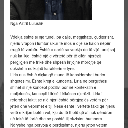
Nga Astrit Lulushi/
Vdekja është si një tunel, pa dalje, megjithatë, çuditërisht,
njeriu vrapon i lumtur sikur të mos e dijë se kalon nëpër
rrugë të verbër. Është e qartë se vdekja do të vijë, prej saj
nuk ka ikje; është një e vërtetë për të cilën njerëzit
përgjigjen me frikë dhe shpesh krijojnë mbrojtje që
dukshëm ndikojnë karakterin e tyre.
Liria nuk është diçka që mund të konsiderohet burim
shqetësimi. Është krejt e kundërta. Liria në përgjithësi
shihet si një koncept pozitiv, por në kontekstin e
mbijetesës, koncepti i lirisë i frikëson njerëzit. Liria i
referohet faktit se një njeri është përgjegjës vetëm për
jetën dhe veprimet e tij. Nëse është i vërtetë fakti që njeriu
vetë e krijon botën vet, kjo do të thotë që ai nuk qëndron
në tokë të fortë dhe se poshtë tij ekziston humnera.
Ndryshe nga përvoja e përditshme, njeriu jeton vetëm