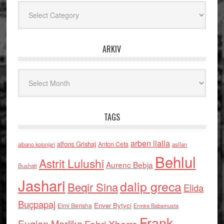
Kategoritë
ARKIV
Arkiv
TAGS
arben llalla
alfons Grishaj
Anton Cefa
asllan
albano kolonjari
Behlul
Astrit Lulushi
Aurenc Bebja
Bushati
Jashari
dalip greca
Beqir Sina
Elida
Buçpapaj
Enver Bytyci
Elmi Berisha
Ermira Babamusta
Frank
Fahri Xharra