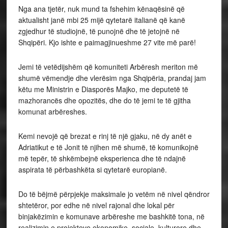
Nga ana tjetër, nuk mund ta fshehim kënaqësinë që
aktualisht janë mbi 25 mijë qytetarë italianë që kanë
zgjedhur të studiojnë, të punojnë dhe të jetojnë në
Shqipëri. Kjo ishte e paimagjinueshme 27 vite më parë!
Jemi të vetëdijshëm që komuniteti Arbëresh meriton më
shumë vëmendje dhe vlerësim nga Shqipëria, prandaj jam
këtu me Ministrin e Diasporës Majko, me deputetë të
mazhorancës dhe opozitës, dhe do të jemi te të gjitha
komunat arbëreshes.
Kemi nevojë që brezat e rinj të një gjaku, në dy anët e
Adriatikut e të Jonit të njihen më shumë, të komunikojnë
më tepër, të shkëmbejnë eksperienca dhe të ndajnë
aspirata të përbashkëta si qytetarë europianë.
Do të bëjmë përpjekje maksimale jo vetëm në nivel qëndror
shtetëror, por edhe në nivel rajonal dhe lokal për
binjakëzimin e komunave arbëreshe me bashkitë tona, në
realizimin e projekteve ekonomike, sociale, kulturore dhe