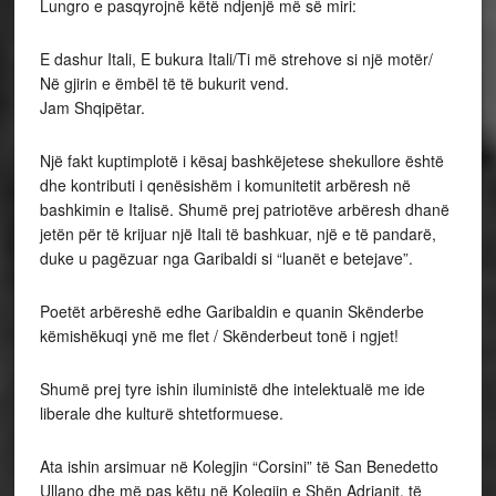
Lungro e pasqyrojnë këtë ndjenjë më së miri:
E dashur Itali, E bukura Itali/Ti më strehove si një motër/
Në gjirin e ëmbël të të bukurit vend.
Jam Shqipëtar.
Një fakt kuptimplotë i kësaj bashkëjetese shekullore është
dhe kontributi i qenësishëm i komunitetit arbëresh në
bashkimin e Italisë. Shumë prej patriotëve arbëresh dhanë
jetën për të krijuar një Itali të bashkuar, një e të pandarë,
duke u pagëzuar nga Garibaldi si “luanët e betejave”.
Poetët arbëreshë edhe Garibaldin e quanin Skënderbe
këmishëkuqi ynë me flet / Skënderbeut tonë i ngjet!
Shumë prej tyre ishin iluministë dhe intelektualë me ide
liberale dhe kulturë shtetformuese.
Ata ishin arsimuar në Kolegjin “Corsini” të San Benedetto
Ullano dhe më pas këtu në Kolegjin e Shën Adrianit, të