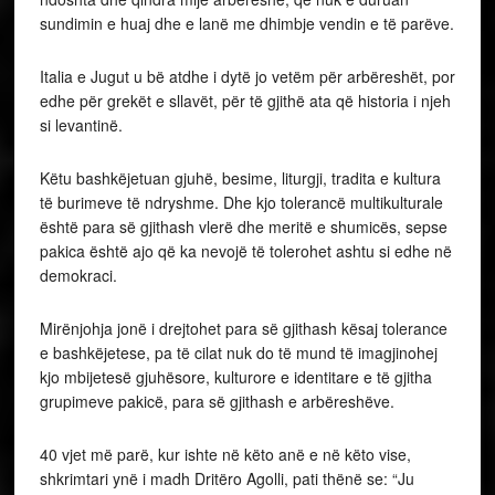
sundimin e huaj dhe e lanë me dhimbje vendin e të parëve.
Italia e Jugut u bë atdhe i dytë jo vetëm për arbëreshët, por
edhe për grekët e sllavët, për të gjithë ata që historia i njeh
si levantinë.
Këtu bashkëjetuan gjuhë, besime, liturgji, tradita e kultura
të burimeve të ndryshme. Dhe kjo tolerancë multikulturale
është para së gjithash vlerë dhe meritë e shumicës, sepse
pakica është ajo që ka nevojë të tolerohet ashtu si edhe në
demokraci.
Mirënjohja jonë i drejtohet para së gjithash kësaj tolerance
e bashkëjetese, pa të cilat nuk do të mund të imagjinohej
kjo mbijetesë gjuhësore, kulturore e identitare e të gjitha
grupimeve pakicë, para së gjithash e arbëreshëve.
40 vjet më parë, kur ishte në këto anë e në këto vise,
shkrimtari ynë i madh Dritëro Agolli, pati thënë se: “Ju