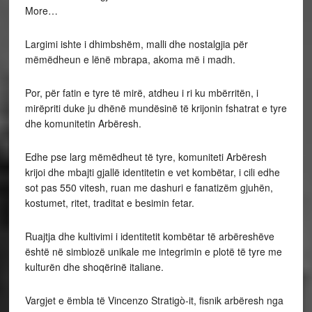
More…
Largimi ishte i dhimbshëm, malli dhe nostalgjia për
mëmëdheun e lënë mbrapa, akoma më i madh.
Por, për fatin e tyre të mirë, atdheu i ri ku mbërritën, i
mirëpriti duke ju dhënë mundësinë të krijonin fshatrat e tyre
dhe komunitetin Arbëresh.
Edhe pse larg mëmëdheut të tyre, komuniteti Arbëresh
krijoi dhe mbajti gjallë identitetin e vet kombëtar, i cili edhe
sot pas 550 vitesh, ruan me dashuri e fanatizëm gjuhën,
kostumet, ritet, traditat e besimin fetar.
Ruajtja dhe kultivimi i identitetit kombëtar të arbëreshëve
është në simbiozë unikale me integrimin e plotë të tyre me
kulturën dhe shoqërinë italiane.
Vargjet e ëmbla të Vincenzo Stratigò-it, fisnik arbëresh nga