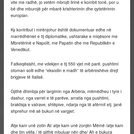
vite me radhë, jo vetëm mbrojti lirinë e kombit tonë, por u
bë dhe mburojë për mbarë krishterimin dhe qytetërimin
europian.
Ky kontribut i mirënjohur është dokumentuar edhe në
marrëdhëniet e tij diplomatike, ushtarake e miqësore me
Mbretërinë e Napolit, me Papatin dhe me Republikën e
Venedikut.
Fatkeqësisht, me vdekjen e tij 550 vjet më parë, pushtimi
otoman solli edhe “eksodin e madh” të arbëreshëve drejt
brigjeve të Italisë.
Gjithë dhimbja për largimin nga Arbëria, mëmëdheu i tyre i
dashur, nga varret e të parëve, arratia nga pushtimi,
braktisja e vatrave, shtëpive, ndarja nga të afërmit etj. janë
shprehur më së bukuri në vargjet:
Atje kam unë zotin At/ atje kam unë zonjën Mëmë /atje kam
dhe tim vëlla / të gjithë mbuluar nën dhe/ Ah e bukura