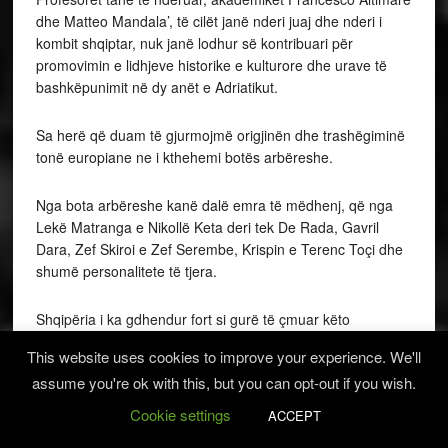
dhe Matteo Mandala’, të cilët janë nderi juaj dhe nderi i
kombit shqiptar, nuk janë lodhur së kontribuari për
promovimin e lidhjeve historike e kulturore dhe urave të
bashkëpunimit në dy anët e Adriatikut.
Sa herë që duam të gjurmojmë origjinën dhe trashëgiminë
tonë europiane ne i kthehemi botës arbëreshe.
Nga bota arbëreshe kanë dalë emra të mëdhenj, që nga
Lekë Matranga e Nikollë Keta deri tek De Rada, Gavril
Dara, Zef Skiroi e Zef Serembe, Krispin e Terenc Toçi dhe
shumë personalitete të tjera.
Shqipëria i ka gdhendur fort si gurë të çmuar këto
personalite në memorien dhe identitetin e saj kombëtar.
This website uses cookies to improve your experience. We'll
assume you're ok with this, but you can opt-out if you wish.
Shqipëria ka qënë europiane dhe moderne shumë kohë
para se të fitonte pavarësinë e saj.
Cookie settings
ACCEPT