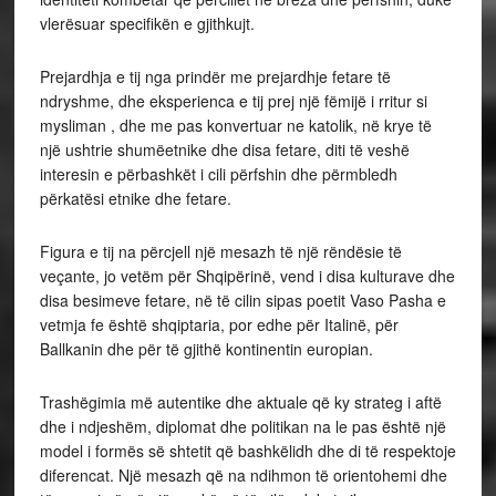
vlerësuar specifikën e gjithkujt.
Prejardhja e tij nga prindër me prejardhje fetare të
ndryshme, dhe eksperienca e tij prej një fëmijë i rritur si
mysliman , dhe me pas konvertuar ne katolik, në krye të
një ushtrie shumëetnike dhe disa fetare, diti të veshë
interesin e përbashkët i cili përfshin dhe përmbledh
përkatësi etnike dhe fetare.
Figura e tij na përcjell një mesazh të një rëndësie të
veçante, jo vetëm për Shqipërinë, vend i disa kulturave dhe
disa besimeve fetare, në të cilin sipas poetit Vaso Pasha e
vetmja fe është shqiptaria, por edhe për Italinë, për
Ballkanin dhe për të gjithë kontinentin europian.
Trashëgimia më autentike dhe aktuale që ky strateg i aftë
dhe i ndjeshëm, diplomat dhe politikan na le pas është një
model i formës së shtetit që bashkëlidh dhe di të respektoje
diferencat. Një mesazh që na ndihmon të orientohemi dhe