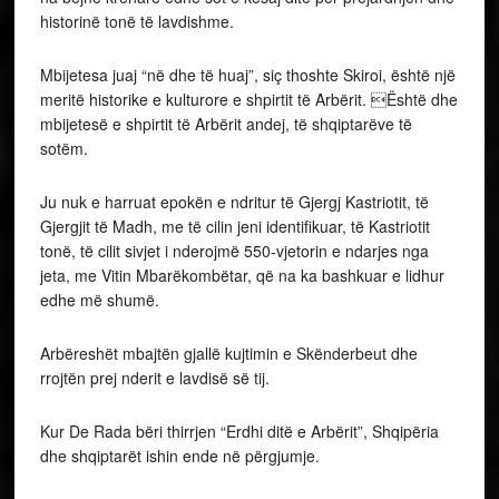
historinë tonë të lavdishme.
Mbijetesa juaj “në dhe të huaj”, siç thoshte Skiroi, është një
meritë historike e kulturore e shpirtit të Arbërit. Është dhe
mbijetesë e shpirtit të Arbërit andej, të shqiptarëve të
sotëm.
Ju nuk e harruat epokën e ndritur të Gjergj Kastriotit, të
Gjergjit të Madh, me të cilin jeni identifikuar, të Kastriotit
tonë, të cilit sivjet i nderojmë 550-vjetorin e ndarjes nga
jeta, me Vitin Mbarëkombëtar, që na ka bashkuar e lidhur
edhe më shumë.
Arbëreshët mbajtën gjallë kujtimin e Skënderbeut dhe
rrojtën prej nderit e lavdisë së tij.
Kur De Rada bëri thirrjen “Erdhi ditë e Arbërit”, Shqipëria
dhe shqiptarët ishin ende në përgjumje.