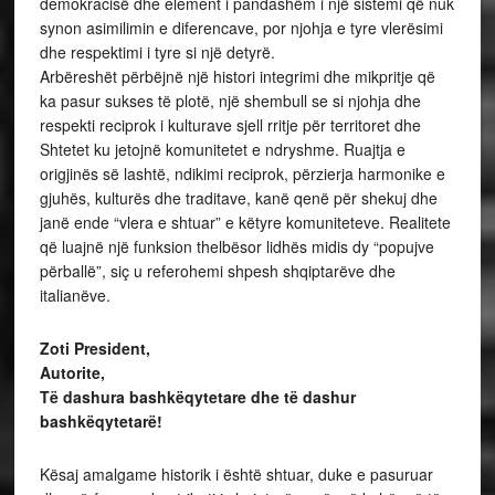
demokracisë dhe element i pandashëm i një sistemi që nuk
synon asimilimin e diferencave, por njohja e tyre vlerësimi
dhe respektimi i tyre si një detyrë.
Arbëreshët përbëjnë një histori integrimi dhe mikpritje që
ka pasur sukses të plotë, një shembull se si njohja dhe
respekti reciprok i kulturave sjell rritje për territoret dhe
Shtetet ku jetojnë komunitetet e ndryshme. Ruajtja e
origjinës së lashtë, ndikimi reciprok, përzierja harmonike e
gjuhës, kulturës dhe traditave, kanë qenë për shekuj dhe
janë ende “vlera e shtuar” e këtyre komuniteteve. Realitete
që luajnë një funksion thelbësor lidhës midis dy “popujve
përballë”, siç u referohemi shpesh shqiptarëve dhe
italianëve.
Zoti President,
Autorite,
Të dashura bashkëqytetare dhe të dashur
bashkëqytetarë!
Kësaj amalgame historik i është shtuar, duke e pasuruar