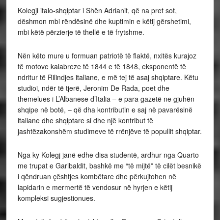
Kolegji italo-shqiptar i Shën Adrianit, që na pret sot,
dëshmon mbi rëndësinë dhe kuptimin e këtij gërshetimi,
mbi këtë përzierje të thellë e të frytshme.
Nën këto mure u formuan patriotë të flaktë, nxitës kurajoz
të motove kalabreze të 1844 e të 1848, eksponentë të
ndritur të Rilindjes italiane, e më tej të asaj shqiptare. Këtu
studioi, ndër të tjerë, Jeronim De Rada, poet dhe
themelues i L’Albanese d’Italia – e para gazetë ne gjuhën
shqipe në botë, – që dha kontributin e saj në pavarësinë
italiane dhe shqiptare si dhe një kontribut të
jashtëzakonshëm studimeve të rrënjëve të popullit shqiptar.
Nga ky Kolegj janë edhe disa studentë, ardhur nga Quarto
me trupat e Garibaldit, bashkë me “të mijtë” të cilët besnikë
i qëndruan çështjes kombëtare dhe përkujtohen në
lapidarin e mermertë të vendosur në hyrjen e këtij
kompleksi sugjestionues.