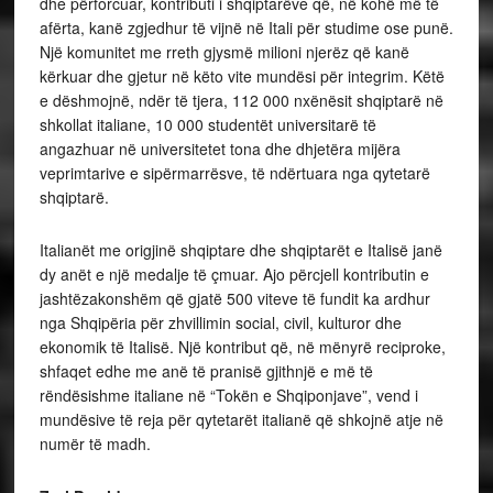
dhe përforcuar, kontributi i shqiptarëve që, në kohë më të
afërta, kanë zgjedhur të vijnë në Itali për studime ose punë.
Një komunitet me rreth gjysmë milioni njerëz që kanë
kërkuar dhe gjetur në këto vite mundësi për integrim. Këtë
e dëshmojnë, ndër të tjera, 112 000 nxënësit shqiptarë në
shkollat italiane, 10 000 studentët universitarë të
angazhuar në universitetet tona dhe dhjetëra mijëra
veprimtarive e sipërmarrësve, të ndërtuara nga qytetarë
shqiptarë.
Italianët me origjinë shqiptare dhe shqiptarët e Italisë janë
dy anët e një medalje të çmuar. Ajo përcjell kontributin e
jashtëzakonshëm që gjatë 500 viteve të fundit ka ardhur
nga Shqipëria për zhvillimin social, civil, kulturor dhe
ekonomik të Italisë. Një kontribut që, në mënyrë reciproke,
shfaqet edhe me anë të pranisë gjithnjë e më të
rëndësishme italiane në “Tokën e Shqiponjave”, vend i
mundësive të reja për qytetarët italianë që shkojnë atje në
numër të madh.