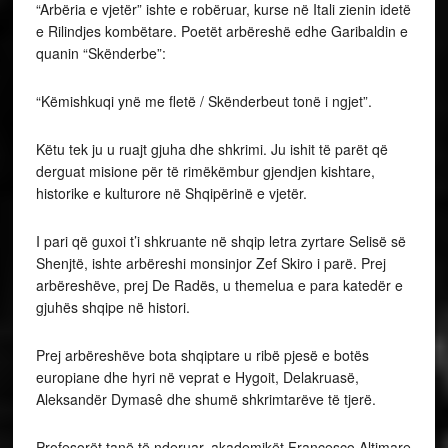
“Arbëria e vjetër” ishte e robëruar, kurse në Itali zienin idetë
e Rilindjes kombëtare. Poetët arbëreshë edhe Garibaldin e
quanin “Skënderbe”:
“Këmishkuqi ynë me fletë / Skënderbeut tonë i ngjet”.
Këtu tek ju u ruajt gjuha dhe shkrimi. Ju ishit të parët që
derguat misione për të rimëkëmbur gjendjen kishtare,
historike e kulturore në Shqipërinë e vjetër.
I pari që guxoi t’i shkruante në shqip letra zyrtare Selisë së
Shenjtë, ishte arbëreshi monsinjor Zef Skiro i parë. Prej
arbëreshëve, prej De Radës, u themelua e para katedër e
gjuhës shqipe në histori.
Prej arbëreshëve bota shqiptare u ribë pjesë e botës
europiane dhe hyri në veprat e Hygoit, Delakruasë,
Aleksandër Dymasê dhe shumë shkrimtarëve të tjerë.
Profesorët tanë të nderuar, akademikët Francesco Altimare