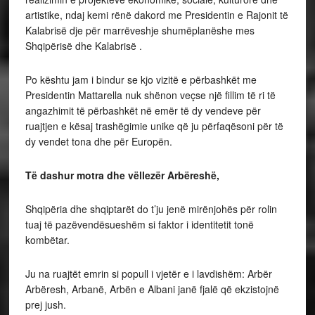
artistike, ndaj kemi rënë dakord me Presidentin e Rajonit të
Kalabrisë dje për marrëveshje shumëplanëshe mes
Shqipërisë dhe Kalabrisë .
Po kështu jam i bindur se kjo vizitë e përbashkët me
Presidentin Mattarella nuk shënon veçse një fillim të ri të
angazhimit të përbashkët në emër të dy vendeve për
ruajtjen e kësaj trashëgimie unike që ju përfaqësoni për të
dy vendet tona dhe për Europën.
Të dashur motra dhe vëllezër Arbëreshë,
Shqipëria dhe shqiptarët do t’ju jenë mirënjohës për rolin
tuaj të pazëvendësueshëm si faktor i identitetit tonë
kombëtar.
Ju na ruajtët emrin si popull i vjetër e i lavdishëm: Arbër
Arbëresh, Arbanë, Arbën e Albani janë fjalë që ekzistojnë
prej jush.