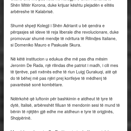
Shën Mitër Korona, duke krijuar kështu plejadën e elitës
arbëreshe të Kalabrisë.
Shumë shpejt Kolegji i Shën Adrianit u bë qendra e
përqasjes së ideve të reja liberale dhe revolucionare, duke
promovuar shumë mendje të ndritura të Rilindjes Italiane,
si Domeniko Mauro e Paskuale Skura.
Në këtë institucion u edukua dhe më pas dha mësim
Jeronim De Rada, një rilindas dhe patriot i madh, i cili mes
të tjerëve, pati nxënës edhe të riun Luigj Gurakuqi, atë që
do të bëhej më pas njëri prej korifejve të mëdhenj të
pavarësisë sonë kombëtare.
Ndërkohë që luftonin për bashkimin e atdheut të tyre të
dytë, Italisë, arbëreshët filluan të mendonin sesi të mund të
bënin të njëjtën gjë edhe me atdheun e tyre të origjinës,
Shqipërinë.