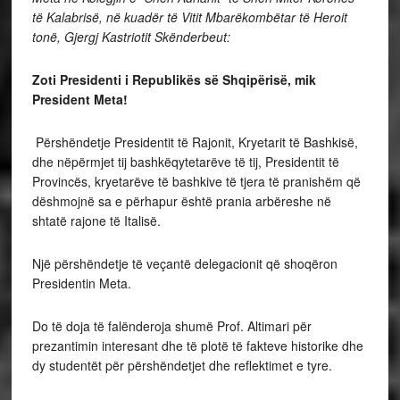
të Kalabrisë, në kuadër të Vitit Mbarëkombëtar të Heroit
tonë, Gjergj Kastriotit Skënderbeut:
Zoti Presidenti i Republikës së Shqipërisë, mik
President Meta!
Përshëndetje Presidentit të Rajonit, Kryetarit të Bashkisë,
dhe nëpërmjet tij bashkëqytetarëve të tij, Presidentit të
Provincës, kryetarëve të bashkive të tjera të pranishëm që
dëshmojnë sa e përhapur është prania arbëreshe në
shtatë rajone të Italisë.
Një përshëndetje të veçantë delegacionit që shoqëron
Presidentin Meta.
Do të doja të falënderoja shumë Prof. Altimari për
prezantimin interesant dhe të plotë të fakteve historike dhe
dy studentët për përshëndetjet dhe reflektimet e tyre.