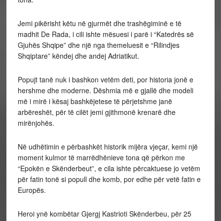
Jemi pikërisht këtu në gjurmët dhe trashëgiminë e të
madhit De Rada, i cili ishte mësuesi i parë i “Katedrës së
Gjuhës Shqipe” dhe një nga themeluesit e “Rilindjes
Shqiptare” këndej dhe andej Adriatikut.
Popujt tanë nuk i bashkon vetëm deti, por historia jonë e
hershme dhe moderne. Dëshmia më e gjallë dhe modeli
më i mirë i kësaj bashkëjetese të përjetshme janë
arbëreshët, për të cilët jemi gjithmonë krenarë dhe
mirënjohës.
Në udhëtimin e përbashkët historik mijëra vjeçar, kemi një
moment kulmor të marrëdhënieve tona që përkon me
“Epokën e Skënderbeut”, e cila ishte përcaktuese jo vetëm
për fatin tonë si popull dhe komb, por edhe për vetë fatin e
Europës.
Heroi ynë kombëtar Gjergj Kastrioti Skënderbeu, për 25