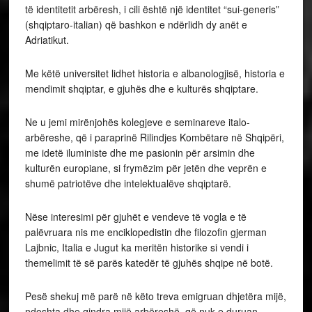
të identitetit arbëresh, i cili është një identitet “sui-generis”
(shqiptaro-italian) që bashkon e ndërlidh dy anët e
Adriatikut.
Me këtë universitet lidhet historia e albanologjisë, historia e
mendimit shqiptar, e gjuhës dhe e kulturës shqiptare.
Ne u jemi mirënjohës kolegjeve e seminareve italo-
arbëreshe, që i paraprinë Rilindjes Kombëtare në Shqipëri,
me idetë iluministe dhe me pasionin për arsimin dhe
kulturën europiane, si frymëzim për jetën dhe veprën e
shumë patriotëve dhe intelektualëve shqiptarë.
Nëse interesimi për gjuhët e vendeve të vogla e të
palëvruara nis me enciklopedistin dhe filozofin gjerman
Lajbnic, Italia e Jugut ka meritën historike si vendi i
themelimit të së parës katedër të gjuhës shqipe në botë.
Pesë shekuj më parë në këto treva emigruan dhjetëra mijë,
ndoshta dhe qindra mijë arbëreshë, që nuk e duruan