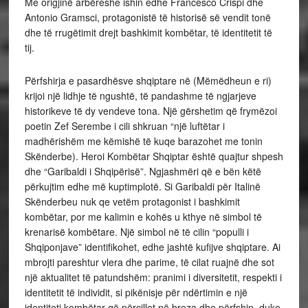
Me origjinë arbëreshe ishin edhe Francesco Crispi dhe
Antonio Gramsci, protagonistë të historisë së vendit tonë
dhe të rrugëtimit drejt bashkimit kombëtar, të identitetit të
tij.
Përfshirja e pasardhësve shqiptare në (Mëmëdheun e ri)
krijoi një lidhje të ngushtë, të pandashme të ngjarjeve
historikeve të dy vendeve tona. Një gërshetim që frymëzoi
poetin Zef Serembe i cili shkruan “një luftëtar i
madhërishëm me këmishë të kuqe barazohet me tonin
Skënderbe). Heroi Kombëtar Shqiptar është quajtur shpesh
dhe “Garibaldi i Shqipërisë”. Ngjashmëri që e bën këtë
përkujtim edhe më kuptimplotë. Si Garibaldi për Italinë
Skënderbeu nuk qe vetëm protagonist i bashkimit
kombëtar, por me kalimin e kohës u kthye në simbol të
krenarisë kombëtare. Një simbol në të cilin “populli i
Shqiponjave” identifikohet, edhe jashtë kufijve shqiptare. Ai
mbrojti pareshtur vlera dhe parime, të cilat ruajnë dhe sot
një aktualitet të patundshëm: pranimi i diversitetit, respekti i
identitetit të individit, si pikënisje për ndërtimin e një
identiteti kombëtar që përcillet në breza dhe përfshin, duke