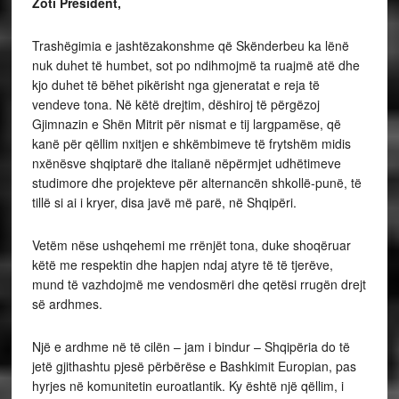
Zoti President,
Trashëgimia e jashtëzakonshme që Skënderbeu ka lënë
nuk duhet të humbet, sot po ndihmojmë ta ruajmë atë dhe
kjo duhet të bëhet pikërisht nga gjeneratat e reja të
vendeve tona. Në këtë drejtim, dëshiroj të përgëzoj
Gjimnazin e Shën Mitrit për nismat e tij largpamëse, që
kanë për qëllim nxitjen e shkëmbimeve të frytshëm midis
nxënësve shqiptarë dhe italianë nëpërmjet udhëtimeve
studimore dhe projekteve për alternancën shkollë-punë, të
tillë si ai i kryer, disa javë më parë, në Shqipëri.
Vetëm nëse ushqehemi me rrënjët tona, duke shoqëruar
këtë me respektin dhe hapjen ndaj atyre të të tjerëve,
mund të vazhdojmë me vendosmëri dhe qetësi rrugën drejt
së ardhmes.
Një e ardhme në të cilën – jam i bindur – Shqipëria do të
jetë gjithashtu pjesë përbërëse e Bashkimit Europian, pas
hyrjes në komunitetin euroatlantik. Ky është një qëllim, i