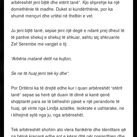
arbëreshët jeni bijtë dhe etërit tanë”. Kjo shprehje ka një
domethënie të madhe. Duket si kundërthënie, por ka
shumë mençuri dhe urtësi në thelbin e vet.
Ju jeni bijtë tanë, sepse jeni një degë e ndarë prej dheut të
të parëve shekuj e shekuj të shkuar, ashtu siç shkruante
Zef Serembe me vargjet e tij:
“Arbëria matanë detit na kujton,
Se ne të huaj jemi tek ky dhe”.
Por Dritëroi ka të drejtë edhe kur i quan arbëreshët “etërit
tanë” sepse sa herë që duam të dimë si kanë qenë
shqiptarët para se të bëheshin pjesë e një perandorie të
huaj, që vinte nga Lindja aziatike, teokrate e ushtarake, ne
i kthejmë sytë nga ju, nga arbëreshët.
Tek arbëreshët shohim ato vlera fisnikërie dhe identitare që
na bëjnë krenarë edhe sot e kësaj ditë për prejardhjen dhe