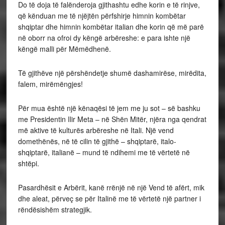
Do të doja të falënderoja gjithashtu edhe korin e të rinjve,
që kënduan me të njëjtën përfshirje himnin kombëtar
shqiptar dhe himnin kombëtar italian dhe korin që më parë
në oborr na ofroi dy këngë arbëreshe: e para ishte një
këngë malli për Mëmëdhenë.
Të gjithëve një përshëndetje shumë dashamirëse, mirëdita,
falem, mirëmëngjes!
Për mua është një kënaqësi të jem me ju sot – së bashku
me Presidentin Ilir Meta – në Shën Mitër, njëra nga qendrat
më aktive të kulturës arbëreshe në Itali. Një vend
domethënës, në të cilin të gjithë – shqiptarë, italo-
shqiptarë, italianë – mund të ndihemi me të vërtetë në
shtëpi.
Pasardhësit e Arbërit, kanë rrënjë në një Vend të afërt, mik
dhe aleat, përveç se për Italinë me të vërtetë një partner i
rëndësishëm strategjik.