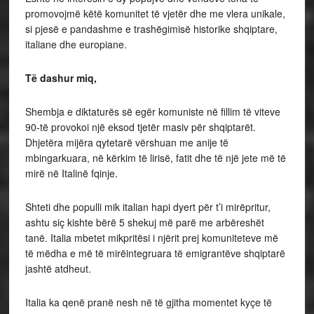
promovojmë këtë komunitet të vjetër dhe me vlera unikale,
si pjesë e pandashme e trashëgimisë historike shqiptare,
italiane dhe europiane.
Të dashur miq,
Shembja e diktaturës së egër komuniste në fillim të viteve
90-të provokoi një eksod tjetër masiv për shqiptarët.
Dhjetëra mijëra qytetarë vërshuan me anije të
mbingarkuara, në kërkim të lirisë, fatit dhe të një jete më të
mirë në Italinë fqinje.
Shteti dhe populli mik italian hapi dyert për t’i mirëpritur,
ashtu siç kishte bërë 5 shekuj më parë me arbëreshët
tanë. Italia mbetet mikpritësi i njërit prej komuniteteve më
të mëdha e më të mirëintegruara të emigrantëve shqiptarë
jashtë atdheut.
Italia ka qenë pranë nesh në të gjitha momentet kyçe të