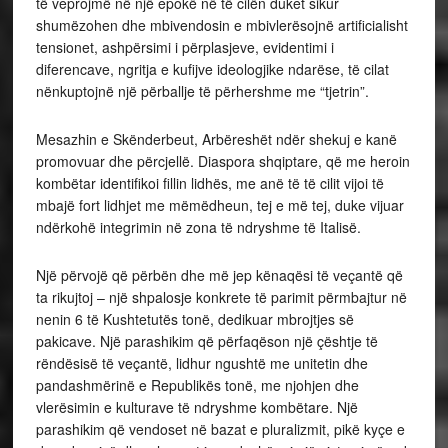
të veprojmë në një epokë në të cilën duket sikur
shumëzohen dhe mbivendosin e mbivlerësojnë artificialisht
tensionet, ashpërsimi i përplasjeve, evidentimi i
diferencave, ngritja e kufijve ideologjike ndarëse, të cilat
nënkuptojnë një përballje të përhershme me “tjetrin”.
Mesazhin e Skënderbeut, Arbëreshët ndër shekuj e kanë
promovuar dhe përcjellë. Diaspora shqiptare, që me heroin
kombëtar identifikoi fillin lidhës, me anë të të cilit vijoi të
mbajë fort lidhjet me mëmëdheun, tej e më tej, duke vijuar
ndërkohë integrimin në zona të ndryshme të Italisë.
Një përvojë që përbën dhe më jep kënaqësi të veçantë që
ta rikujtoj – një shpalosje konkrete të parimit përmbajtur në
nenin 6 të Kushtetutës tonë, dedikuar mbrojtjes së
pakicave. Një parashikim që përfaqëson një çështje të
rëndësisë të veçantë, lidhur ngushtë me unitetin dhe
pandashmërinë e Republikës tonë, me njohjen dhe
vlerësimin e kulturave të ndryshme kombëtare. Një
parashikim që vendoset në bazat e pluralizmit, pikë kyçe e