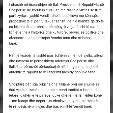
I dhashë mirëseardhjen në Itali Presidentit të Republikës së
Shqipërisë në korrikun e kaluar, me rastin e vizitës së tij të
parë zyrtare jashtë vendit, dhe iu bashkova me kënaqësi
propozimit të tij për tu takuar sërish, në një kornizë që do të
na lejonte të shprehnim, në mënyrë veçanërisht të qartë,
lidhjet e thela historike dhe kulturore, përveç se politike dhe
ekonomike, që bashkojnë Vendet tona dhe sidomos popujt
tanë.
Në një kuadër të lashtë marrëdhëniesh të ndërsjella, afërsi
dhe interesa të përbashkëta ndërmjet Shqipërisë dhe
Italisë, arbëreshët përfaqësojnë njërin nga shembujt më
autentik të raportit të vëllazërimit mes dy popujve tanë.
Shqiptarë për nga origjina dhe italianë prej më shumë se
500 vjetësh, kanë ruajtur me krenari traditat e lashta, ritet
fetare, gjuhën e të parëve, duke dhënë, në të njëjtën kohë
– me kurajë dhe nëpërmjet idealeve të tyre – një kontribut
të rëndësishëm lindjes dhe bashkimit të Vendit tonë.