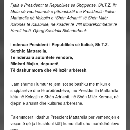
Fjala e Presidentit të Republikës së Shqipërisë, Sh.T.Z. Ilir
Meta në veprimtarinë e përbashkët me Presidentin italian
Mattarella në Kolegjin e “Shën Adrianit” të Shën Mitër
Koronës të Kalabrisë, në kuadër të Vitit Mbarëkombëtar të
Heroit tonë, Gjergj Kastriotit Skënderbeut:
I nderuar President i Republikës së Italisë, Sh.T.Z.
Serxhio Mattarella,
Të nderuara autoritete vendore,
Ministri Majko, deputetë,
Të dashur motra dhe vëllezër arbëresh,
Jam shumë i lumtur të jemi sot së bashku me mikun e
shqiptarëve dhe të arbëreshëve, me Presidentin Mattarella,
këtu në Kolegjin e Shën Adrianit, në Shën Mitër Korona, në
djepin e arsimit dhe kulturës arbëreshe.
Faleminderit i dashur President Mattarella për vëmendjen e
veçantë që ju i kushtoni këtij komuniteti dhe marrëdhënieve
tona.