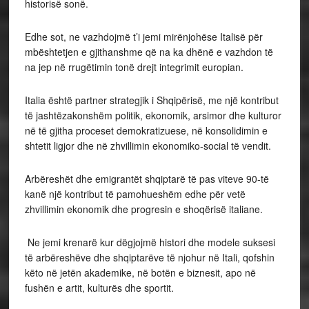
historisë sonë.
Edhe sot, ne vazhdojmë t’i jemi mirënjohëse Italisë për
mbështetjen e gjithanshme që na ka dhënë e vazhdon të
na jep në rrugëtimin tonë drejt integrimit europian.
Italia është partner strategjik i Shqipërisë, me një kontribut
të jashtëzakonshëm politik, ekonomik, arsimor dhe kulturor
në të gjitha proceset demokratizuese, në konsolidimin e
shtetit ligjor dhe në zhvillimin ekonomiko-social të vendit.
Arbëreshët dhe emigrantët shqiptarë të pas viteve 90-të
kanë një kontribut të pamohueshëm edhe për vetë
zhvillimin ekonomik dhe progresin e shoqërisë italiane.
Ne jemi krenarë kur dëgjojmë histori dhe modele suksesi
të arbëreshëve dhe shqiptarëve të njohur në Itali, qofshin
këto në jetën akademike, në botën e biznesit, apo në
fushën e artit, kulturës dhe sportit.