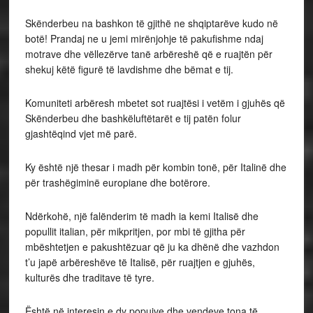
Skënderbeu na bashkon të gjithë ne shqiptarëve kudo në
botë! Prandaj ne u jemi mirënjohje të pakufishme ndaj
motrave dhe vëllezërve tanë arbëreshë që e ruajtën për
shekuj këtë figurë të lavdishme dhe bëmat e tij.
Komuniteti arbëresh mbetet sot ruajtësi i vetëm i gjuhës që
Skënderbeu dhe bashkëluftëtarët e tij patën folur
gjashtëqind vjet më parë.
Ky është një thesar i madh për kombin tonë, për Italinë dhe
për trashëgiminë europiane dhe botërore.
Ndërkohë, një falënderim të madh ia kemi Italisë dhe
popullit italian, për mikpritjen, por mbi të gjitha për
mbështetjen e pakushtëzuar që ju ka dhënë dhe vazhdon
t’u japë arbëreshëve të Italisë, për ruajtjen e gjuhës,
kulturës dhe traditave të tyre.
Është në interesin e dy popujve dhe vendeve tona të