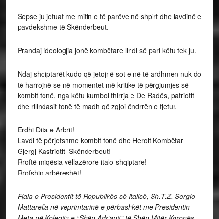
Sepse ju jetuat me mitin e të parëve në shpirt dhe lavdinë e
pavdekshme të Skënderbeut.
Prandaj ideologjia jonë kombëtare lindi së pari këtu tek ju.
Ndaj shqiptarët kudo që jetojnë sot e në të ardhmen nuk do
të harrojnë se në momentet më kritike të përgjumjes së
kombit tonë, nga këtu kumboi thirrja e De Radës, patriotit
dhe rilindasit tonë të madh që zgjoi ëndrrën e fjetur.
Erdhi Dita e Arbrit!
Lavdi të përjetshme kombit tonë dhe Heroit Kombëtar
Gjergj Kastriotit, Skënderbeut!
Rroftë miqësia vëllazërore italo-shqiptare!
Rrofshin arbëreshët!
Fjala e Presidentit të Republikës së Italisë, Sh.T.Z. Sergio
Mattarella në veprimtarinë e përbashkët me Presidentin
Meta në Kolegjin e “Shën Adrianit” të Shën Mitër Koronës