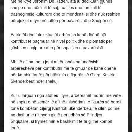
Me në krye Jeronim De Radën, ata iu dedikuan gjuhës
shqipe dhe mësimit të saj, ruajtjes dhe forcimit të
trashëgimisë kulturore dhe të mendimit, si dhe nuk reshtën
përpjekjet e tyre në luftën për pavarësinë e Shqipërisë.
Patriotët dhe intelektualët arbëresh kanë dhënë një
kontribut të paçmuar në nivel politik dhe diplomatik për
çështjen shqiptare dhe për shpalljen e pavarësisë.
Mbi të gjitha, ne u jemi mirënjohës pafundësisht
arbëreshëve për kontributin më të çmuar që kanë dhënë
për kombin tonë: përjetësimin e figurës së Gjergj Kastriot
Skënderbeut ndër shekuj.
Kur u larguan nga atdheu i tyre, arbëreshët morën me vete
në shpirt e në zemër të gjithë mishërimin e figurës së heroit
tonë kombëtar, Gjergj Kastrioti Skënderbeu, të cilën po me
aq dashuri e rikthyen gjatë periudhës së Rilindjes
Shqiptare, si frymëzimin e bashkimit të të gjithë kombit
tonë.