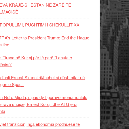
EVA KRAJË-SHESTAN NË ZARË TË
LMACISË
POPULLIMI, PUSHTIMI I SHEKULLIT XXI
RA’s Letter to President Trump: End the Hague
ustice
 Tirana në Kukaj për të parë “Lahuta e
ësisë”
dinali Ernest Simoni rikthehet si dëshmitar në
gun e Spaçit
 Ndre Mjeda, sipas dy figurave monumentale
letrave shqipe, Ernest Koliqit dhe At Gjergj
hta
vjet tranzicion, nga ekonomia prodhuese te