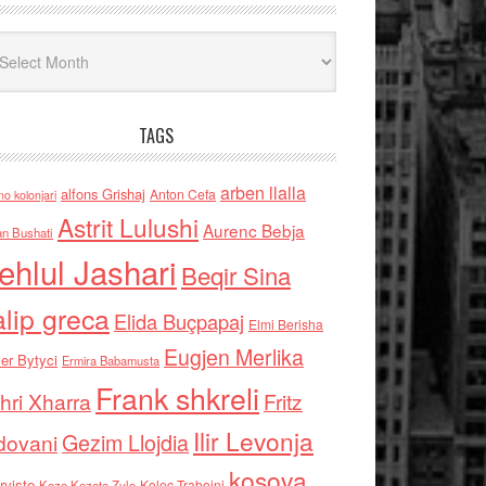
iv
TAGS
arben llalla
alfons Grishaj
Anton Cefa
no kolonjari
Astrit Lulushi
Aurenc Bebja
an Bushati
ehlul Jashari
Beqir Sina
alip greca
Elida Buçpapaj
Elmi Berisha
Eugjen Merlika
er Bytyci
Ermira Babamusta
Frank shkreli
hri Xharra
Fritz
Ilir Levonja
Gezim Llojdia
dovani
kosova
rviste
Kolec Traboini
Keze Kozeta Zylo