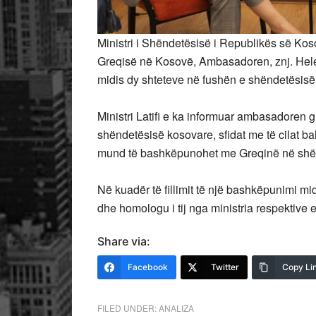
Ministri i Shëndetësisë i Republikës së Kosov
Greqisë në Kosovë, Ambasadoren, znj. Hele
midis dy shteteve në fushën e shëndetësisë
Ministri Latifi e ka informuar ambasadoren gr
shëndetësisë kosovare, sfidat me të cilat 
mund të bashkëpunohet me Greqinë në shë
Në kuadër të fillimit të një bashkëpunimi midi
dhe homologu i tij nga ministria respektive e
Share via:
Facebook
Twitter
Copy Li
FILED UNDER:
ANALIZA