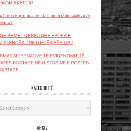
nomia e përfitimit
dihmon krijimtaria në zbulimin e potencialeve të
ehura?
OF. AHMET QERIQI DHE EPOKA E
ZISTENCЁS DHE LUFTЁS PЁR LIRI!
RMAT ALTERNATIVE TË EVIDENTIMIT TË
RIFËS POSTARE NË HISTORINË E POSTËS
QIPTARE
KATEGORITË
egoritë
ARKIV