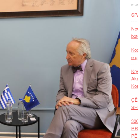
SP
New
bot
Kod
e g
Kry
Aka
Ko
ÇË
SH
30
RR
PË