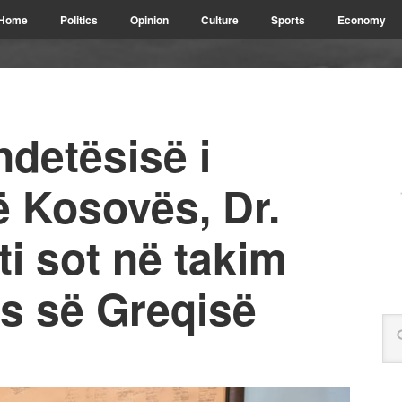
Home
Politics
Opinion
Culture
Sports
Economy
ndetësisë i
ë Kosovës, Dr.
iti sot në takim
s së Greqisë