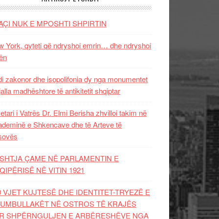
AÇI NUK E MPOSHTI SHPIRTIN
 York, qyteti që ndryshoi emrin… dhe ndryshoi
ën
i zakonor dhe isopolifonia dy nga monumentet
jalla madhështore të antikitetit shqiptar
etari i Vatrës Dr. Elmi Berisha zhvilloi takim në
deminë e Shkencave dhe të Arteve të
sovës
SHTJA ÇAME NË PARLAMENTIN E
QIPËRISË NË VITIN 1921
0 VJET KUJTESË DHE IDENTITET-TRYEZË E
UMBULLAKËT NË OSTROS TË KRAJËS
R SHPËRNGULJEN E ARBËRESHËVE NGA