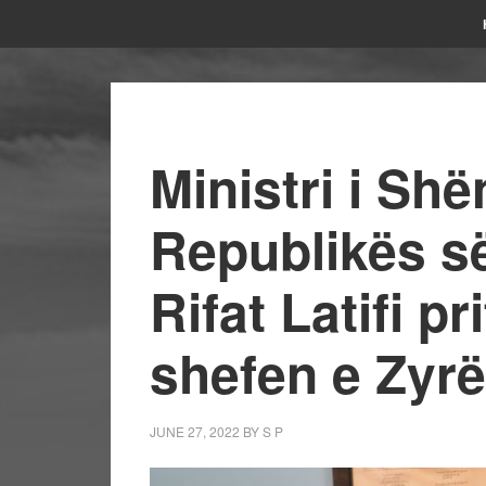
Ministri i Shë
Republikës s
Rifat Latifi pr
shefen e Zyrë
JUNE 27, 2022
BY
S P