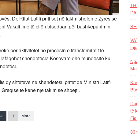
TR
DA
ës, Dr. Rifat Latifi priti sot në takim shefen e Zyrës së
SH
ni Vakali, me të cilën biseduan për bashkëpunimin
.
VAT
Inj
eke për aktivitetet në procesin e transformimit të
ballafaqohet shëndetësia Kosovare dhe mundësitë ku
Nga
ndetësi.
Mal
s dy shteteve në shëndetësi, pritet që Ministri Latifi
Kar
Bur
 Greqisë të kenë një takim së shpejti.
Dom
të 
nk
More
Fis
36 