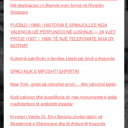
Një destinacion i ri lifestyle merr formë në Rivierën
Shqiptare
PUEBLO (1966) / HISTORIA E SPANJOLLES NGA
VALENCIA QË PËRFUNDOI NË LUSHNJE — 29 VJET
PRITJE (1937 – 1966) TË NJË TELEFONATE NGA DY
MOTRAT
Kujtojmë sakrificën e familjes Lleshi për lirinë e Kosovës
SPAÇI NUK E MPOSHTI SHPIRTIN
New York, qyteti që ndryshoi emrin… dhe ndryshoi botën
Kodi zakonor dhe isopolifonia dy nga monumentet e gjalla
madhështore të antikitetit shqiptar
Kryetari i Vatrës Dr. Elmi Berisha zhvilloi takim në
Akademinë e Shkencave dhe të Arteve të Kosovës