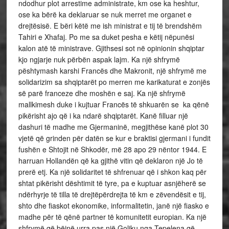
ndodhur plot arrestime administrate, km ose ka heshtur,
ose ka bërë ka deklaruar se nuk merret me organet e
drejtësisë. E bëri këtë me ish ministrat e tij të brendshëm
Tahiri e Xhafaj. Po me sa duket pesha e këtij nëpunësi
kalon atë të ministrave. Gjithsesi sot në opinionin shqiptar
kjo ngjarje nuk përbën aspak lajm. Ka një shfrymë
pështymash karshi Francës dhe Makronit, një shfrymë me
solidarizim sa shqiptarët po merren me karikaturat e zonjës
së parë franceze dhe moshën e saj. Ka një shfrymë
mallkimesh duke i kujtuar Francës të shkuarën se ka qënë
pikërisht ajo që i ka ndarë shqiptarët. Kanë filluar një
dashuri të madhe me Gjermaninë, megjithëse kanë plot 30
vjetë që grinden për datën se kur e braktisi gjermani i fundit
fushën e Shtojit në Shkodër, më 28 apo 29 nëntor 1944. E
harruan Hollandën që ka gjithë vitin që deklaron një Jo të
prerë etj. Ka një solidaritet të shfrenuar që i shkon kaq për
shtat pikërisht dështimit të tyre, pa e kuptuar asnjëherë se
ndërhyrje të tilla të drejtëpërdrejta të km e zëvendësit e tij,
shto dhe fiaskot ekonomike, informalitetin, janë një fiasko e
madhe për të qënë partner të komunitetit europian. Ka një
shfrymë që bëjnë urra pas një Goliku nga Tepelena që