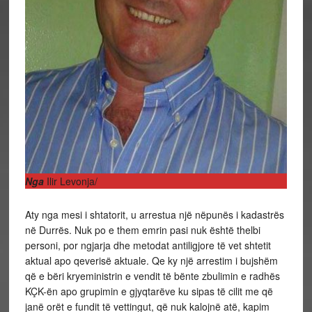
Nga
Ilir Levonja/
Aty nga mesi i shtatorit, u arrestua një nëpunës i kadastrës
në Durrës. Nuk po e them emrin pasi nuk është thelbi
personi, por ngjarja dhe metodat antiligjore të vet shtetit
aktual apo qeverisë aktuale. Qe ky një arrestim i bujshëm
që e bëri kryeministrin e vendit të bënte zbulimin e radhës
KÇK-ën apo grupimin e gjyqtarëve ku sipas të cilit me që
janë orët e fundit të vettingut, që nuk kalojnë atë, kapim