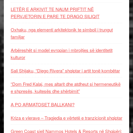
LETËR E ARKIVIT TE NAUM PRIFTIT NË
PERVJETORIN E PARE TE DRAGO SILIQIT
Oxhaku, nga elementi arkitektonik te simboli i trungut
familjar
Arbëreshët si model evropian i mbrojtjes së identitetit
kulturor
Sali Shijaku, “Diego Rivera” shqiptar i artit tonë kombëtar
“Dom Fred Kalaj, mes altarit dhe atdheut si hermeneutikë
e shpresës, kujtesës dhe shërbimit”
A PO ARMATOSET BALLKANI?
Kriza e vlerave – Tragjedia e vërtetë e tranzicionit shqiptar
Green Coast sjell Nammos Hotels & Resorts në Shqipëri: