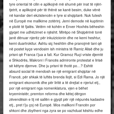
tyre oriental të cilin e aplikojnë më shumë për inat të njëri-
tjetrit, e aplikojnë për të thënë se kanë besim, duke vënë
në kandar deri ekzistencën e tyre si shqiptarë. Nuk futesh
në Europë me mallkime zotërinj. Jemi demode në kuptimin
e plotë të fjalës. Vetëm në kohën e Enver Hoxhës bëheshin
gjyqet me udhëzimet e njëshit. Mirëpo në Shqipërinë tonë
janë dënuar njerëz për inkuizicionin dhe ne kemi heshtur,
kemi duartrokitur. Ashtu siç heshtim dhe pranojmë tani që
në postet kyçe vendosim ish ministra të Ramiz Alisë dhe ju
prisni që Franca t’jua a fali. Kur Gramoz Ruçi vriste djemtë
e Shkodrës, Makroni i Francës admironte protestat e lirisë
së këtyre djemve. Dhe ju prisni të thotë po…? Eshtë
absurd social të mendosh se një emigrant shqiptar në
Francë, për shkak të luftës brenda llojit, si Edi Rama. Jo një
emigrant ekonomik dhe për liritë a të drejtat e njeriut etj.,
por një emigrant nga nomenklatura, vjen e bëhet
kryeministër, premton reforma dhe këtej dërgon
zëvendësin e tij në sallën e gjyqit për një nëpunës kadastre
etj., pret t’ju çoj në Europë. Mos mallkoni Francën por
shkoni dhe zbytheni nga zyra se po vazhduat kështu edhe