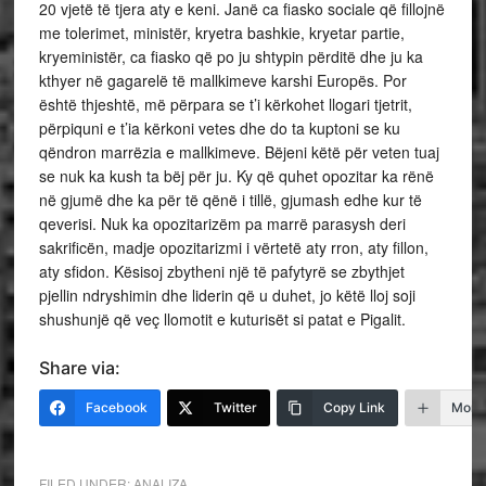
20 vjetë të tjera aty e keni. Janë ca fiasko sociale që fillojnë
me tolerimet, ministër, kryetra bashkie, kryetar partie,
kryeministër, ca fiasko që po ju shtypin përditë dhe ju ka
kthyer në gagarelë të mallkimeve karshi Europës. Por
është thjeshtë, më përpara se t’i kërkohet llogari tjetrit,
përpiquni e t’ia kërkoni vetes dhe do ta kuptoni se ku
qëndron marrëzia e mallkimeve. Bëjeni këtë për veten tuaj
se nuk ka kush ta bëj për ju. Ky që quhet opozitar ka rënë
në gjumë dhe ka për të qënë i tillë, gjumash edhe kur të
qeverisi. Nuk ka opozitarizëm pa marrë parasysh deri
sakrificën, madje opozitarizmi i vërtetë aty rron, aty fillon,
aty sfidon. Kësisoj zbytheni një të pafytyrë se zbythjet
pjellin ndryshimin dhe liderin që u duhet, jo këtë lloj soji
shushunjë që veç llomotit e kuturisët si patat e Pigalit.
Share via:
Facebook
Twitter
Copy Link
More
FILED UNDER:
ANALIZA