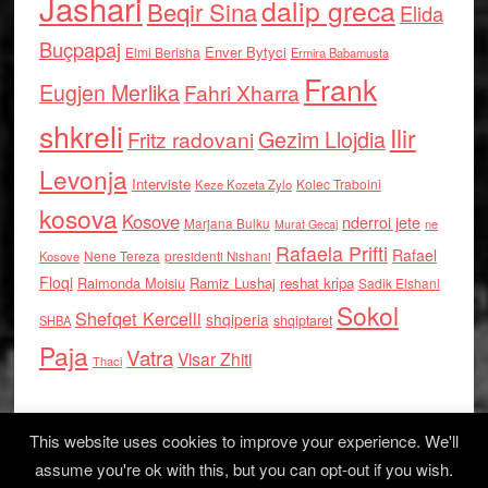
Jashari
dalip greca
Beqir Sina
Elida
Buçpapaj
Enver Bytyci
Elmi Berisha
Ermira Babamusta
Frank
Eugjen Merlika
Fahri Xharra
shkreli
Ilir
Gezim Llojdia
Fritz radovani
Levonja
Interviste
Kolec Traboini
Keze Kozeta Zylo
kosova
Kosove
nderroi jete
Marjana Bulku
ne
Murat Gecaj
Rafaela Prifti
Rafael
Nene Tereza
Kosove
presidenti Nishani
Floqi
Raimonda Moisiu
Ramiz Lushaj
reshat kripa
Sadik Elshani
Sokol
Shefqet Kercelli
shqiperia
shqiptaret
SHBA
Paja
Vatra
Visar Zhiti
Thaci
This website uses cookies to improve your experience. We'll
assume you're ok with this, but you can opt-out if you wish.