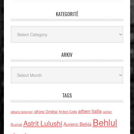
KATEGORITË
Kategoritë
ARKIV
Arkiv
TAGS
arben llalla
alfons Grishaj
Anton Cefa
asllan
albano kolonjari
Behlul
Astrit Lulushi
Aurenc Bebja
Bushati