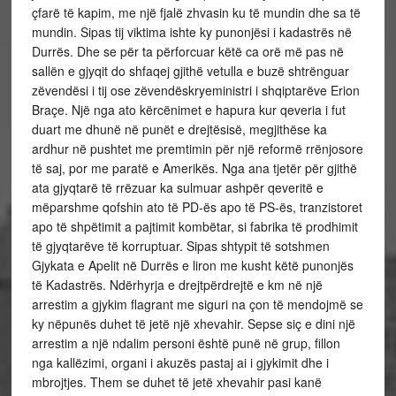
çfarë të kapim, me një fjalë zhvasin ku të mundin dhe sa të
mundin. Sipas tij viktima ishte ky punonjësi i kadastrës në
Durrës. Dhe se për ta përforcuar këtë ca orë më pas në
sallën e gjyqit do shfaqej gjithë vetulla e buzë shtrënguar
zëvendësi i tij ose zëvendëskryeministri i shqiptarëve Erion
Braçe. Një nga ato kërcënimet e hapura kur qeveria i fut
duart me dhunë në punët e drejtësisë, megjithëse ka
ardhur në pushtet me premtimin për një reformë rrënjosore
të saj, por me paratë e Amerikës. Nga ana tjetër për gjithë
ata gjyqtarë të rrëzuar ka sulmuar ashpër qeveritë e
mëparshme qofshin ato të PD-ës apo të PS-ës, tranzistoret
apo të shpëtimit a pajtimit kombëtar, si fabrika të prodhimit
të gjyqtarëve të korruptuar. Sipas shtypit të sotshmen
Gjykata e Apelit në Durrës e liron me kusht këtë punonjës
të Kadastrës. Ndërhyrja e drejtpërdrejtë e km në një
arrestim a gjykim flagrant me siguri na çon të mendojmë se
ky nëpunës duhet të jetë një xhevahir. Sepse siç e dini një
arrestim a një ndalim personi është punë në grup, fillon
nga kallëzimi, organi i akuzës pastaj ai i gjykimit dhe i
mbrojtjes. Them se duhet të jetë xhevahir pasi kanë