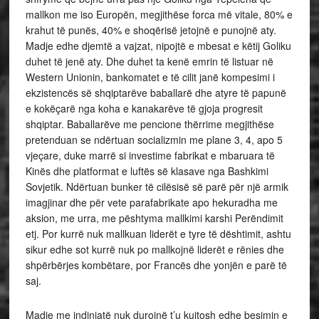
mallkon me iso Europën, megjithëse forca më vitale, 80% e
krahut të punës, 40% e shoqërisë jetojnë e punojnë aty.
Madje edhe djemtë a vajzat, nipojtë e mbesat e këtij Goliku
duhet të jenë aty. Dhe duhet ta kenë emrin të listuar në
Western Unionin, bankomatet e të cilit janë kompesimi i
ekzistencës së shqiptarëve baballarë dhe atyre të papunë
e kokëçarë nga koha e kanakarëve të gjoja progresit
shqiptar. Baballarëve me pencione thërrime megjithëse
pretenduan se ndërtuan socializmin me plane 3, 4, apo 5
vjeçare, duke marrë si investime fabrikat e mbaruara të
Kinës dhe platformat e luftës së klasave nga Bashkimi
Sovjetik. Ndërtuan bunker të cilësisë së parë për një armik
imagjinar dhe për vete parafabrikate apo hekuradha me
aksion, me urra, me pështyma mallkimi karshi Perëndimit
etj. Por kurrë nuk mallkuan liderët e tyre të dështimit, ashtu
sikur edhe sot kurrë nuk po mallkojnë liderët e rënies dhe
shpërbërjes kombëtare, por Francës dhe yonjën e parë të
saj.
Madje me indinjatë nuk durojnë t’u kujtosh edhe besimin e