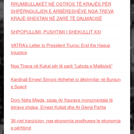
RRUMBULLAKËT NË OSTROS TË KRAJËS PËR
SHPËRNGULJEN E ARBËRESHËVE NGA TREVA
KRAJË-SHESTAN NË ZARË TË DALMACISË
SHPOPULLIMI, PUSHTIMI I SHEKULLIT XXI
VATRA’s Letter to President Trump: End the Hague
Injustice
Nga Tirana në Kukaj për të parë “Lahuta e Malësisë”
Kardinali Ernest Simoni rikthehet si dëshmitar në Burgun
e Spaçit
Dom Ndre Mjeda, sipas dy figurave monumentale të
letrave shqipe, Ernest Koliqit dhe At Gjergj Fishta
36 vjet tranzicion, nga ekonomia prodhuese te ekonomia
e përfitimit