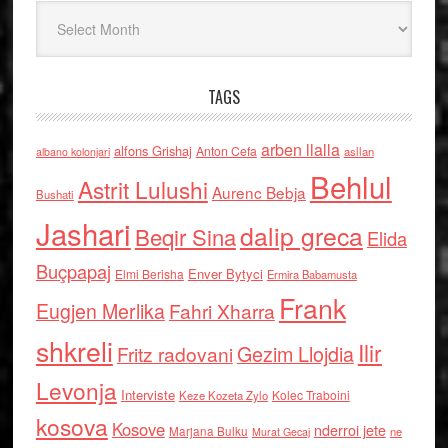
Arkiv
TAGS
arben llalla
alfons Grishaj
Anton Cefa
asllan
albano kolonjari
Behlul
Astrit Lulushi
Aurenc Bebja
Bushati
Jashari
dalip greca
Beqir Sina
Elida
Buçpapaj
Enver Bytyci
Elmi Berisha
Ermira Babamusta
Frank
Eugjen Merlika
Fahri Xharra
shkreli
Ilir
Gezim Llojdia
Fritz radovani
Levonja
Interviste
Kolec Traboini
Keze Kozeta Zylo
kosova
Kosove
nderroi jete
Marjana Bulku
ne
Murat Gecaj