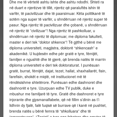
Dhe me të vërtetë ashtu ishte dhe ashtu ndodhi. Shteti ra
në duart e njerëzve të tillë, njerëz që paraluftës ishin të
varfër, të pacivilizuar dhe të paarsimuar. Këta politikanë të
sotëm nga super të varfër, u shndërruan në njerëz super të
pasur. Nga njerëz të pacivilizuar dhe çobanë, u shndërruan
në njerëz të ”civilizuar”! Nga njerëz të pashkolluar, u
shndërruan në njerëz të diplomuar, me diploma fakulteti,
master e deri tek ”doktor shkence”! Të gjithë u bënë me
diploma universiteti, magjistra, doktorë “shkencash” e
akademikë. U kujdesën edhe për gratë e tyre, fëmijët,
familjen e ngushtë dhe të gjerë, që brenda natës të marrin
diploma universiteti e deri tek doktoraturat. I punësuan
gratë, burrat, fëmijët, dajat, tezet, hallat, xhaxhallarët, fisin,
farefisin, shokët e miqtë, në institucionet më të
rëndësishme shtetërore. Punësuan edhe dashnoret dhe
dashnorët e tyre. Uzurpuan edhe TV publik, duke e
mbushur me familjarë të tyre. Gratë dhe dashnoret e tyre
injorante dhe gjysmanalfabete, që në fillim s’dinin as t’i
lidhnin dy fjalë, falë fuqisë së burrave që i kanë në pushtet,
brenda natës u bënë femra të “shkolluara” dhe të
“emancipuara”. “Zonjat” e tyre nga fshatare dhe amvise të