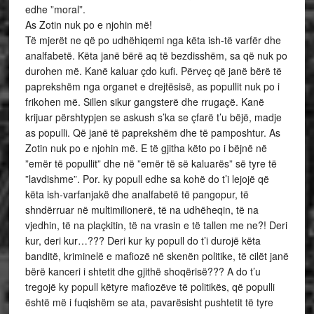
edhe ”moral”.
As Zotin nuk po e njohin më!
Të mjerët ne që po udhëhiqemi nga këta ish-të varfër dhe
analfabetë. Këta janë bërë aq të bezdisshëm, sa që nuk po
durohen më. Kanë kaluar çdo kufi. Përveç që janë bërë të
paprekshëm nga organet e drejtësisë, as popullit nuk po i
frikohen më. Sillen sikur gangsterë dhe rrugaçë. Kanë
krijuar përshtypjen se askush s’ka se çfarë t’u bëjë, madje
as populli. Që janë të paprekshëm dhe të pamposhtur. As
Zotin nuk po e njohin më. E të gjitha këto po i bëjnë në
”emër të popullit” dhe në ”emër të së kaluarës” së tyre të
”lavdishme”. Por. ky popull edhe sa kohë do t’i lejojë që
këta ish-varfanjakë dhe analfabetë të pangopur, të
shndërruar në multimilionerë, të na udhëheqin, të na
vjedhin, të na plaçkitin, të na vrasin e të tallen me ne?! Deri
kur, deri kur…??? Deri kur ky popull do t’i durojë këta
banditë, kriminelë e mafiozë në skenën politike, të cilët janë
bërë kanceri i shtetit dhe gjithë shoqërisë??? A do t’u
tregojë ky popull këtyre mafiozëve të politikës, që populli
është më i fuqishëm se ata, pavarësisht pushtetit të tyre