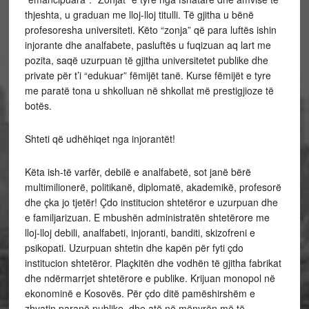
thjeshta, u graduan me lloj-lloj titulli. Të gjitha u bënë
profesoresha universiteti. Këto “zonja” që para luftës ishin
injorante dhe analfabete, pasluftës u fuqizuan aq lart me
pozita, saqë uzurpuan të gjitha universitetet publike dhe
private për t’i “edukuar” fëmijët tanë. Kurse fëmijët e tyre
me paratë tona u shkolluan në shkollat më prestigjioze të
botës.
Shteti që udhëhiqet nga injorantët!
Këta ish-të varfër, debilë e analfabetë, sot janë bërë
multimilionerë, politikanë, diplomatë, akademikë, profesorë
dhe çka jo tjetër! Çdo institucion shtetëror e uzurpuan dhe
e familjarizuan. E mbushën administratën shtetërore me
lloj-lloj debili, analfabeti, injoranti, banditi, skizofreni e
psikopati. Uzurpuan shtetin dhe kapën për fyti çdo
institucion shtetëror. Plaçkitën dhe vodhën të gjitha fabrikat
dhe ndërmarrjet shtetërore e publike. Krijuan monopol në
ekonominë e Kosovës. Për çdo ditë pamëshirshëm e
zhvatin paranë publike, dhe atë në mënyrën më të