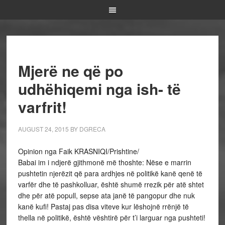
Mjerë ne që po
udhëhiqemi nga ish- të
varfrit!
AUGUST 24, 2015
BY
DGRECA
Opinion nga Faik KRASNIQI/Prishtine/
Babai im i ndjerë gjithmonë më thoshte: Nëse e marrin
pushtetin njerëzit që para ardhjes në politikë kanë qenë të
varfër dhe të pashkolluar, është shumë rrezik për atë shtet
dhe për atë popull, sepse ata janë të pangopur dhe nuk
kanë kufi! Pastaj pas disa viteve kur lëshojnë rrënjë të
thella në politikë, është vështirë për t’i larguar nga pushteti!