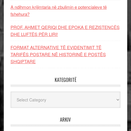
A ndihmon krijimtaria në zbulimin e potencialeve të
fshehura?
PROF. AHMET QERIQI DHE EPOKA E REZISTENCЁS
DHE LUFTЁS PЁR LIRI!
FORMAT ALTERNATIVE TË EVIDENTIMIT TË
TARIFËS POSTARE NË HISTORINË E POSTËS
SHQIPTARE
KATEGORITË
Kategoritë
ARKIV