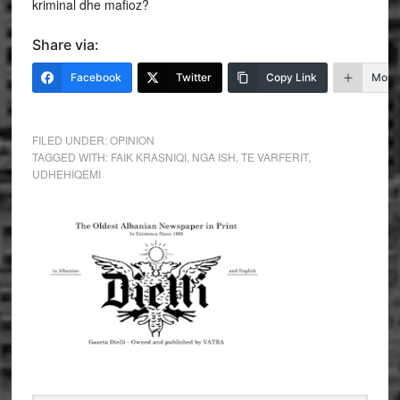
kriminal dhe mafioz?
Share via:
Facebook
Twitter
Copy Link
More
FILED UNDER:
OPINION
TAGGED WITH:
FAIK KRASNIQI
,
NGA ISH
,
TE VARFERIT
,
UDHEHIQEMI