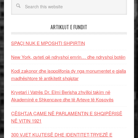
ARTIKUJT E FUNDIT
SPAÇI NUK E MPOSHTI SHPIRTIN
New York, qyteti që ndryshoi emrin… dhe ndryshoi botën
Kodi zakonor dhe isopolifonia dy nga monumentet e gjalla
madhështore të antikitetit shqiptar
Kryetari i Vatrës Dr. Elmi Berisha zhvilloi takim në
Akademinë e Shkencave dhe të Arteve të Kosovës
ÇËSHTJA ÇAME NË PARLAMENTIN E SHQIPËRISË
NË VITIN 1921
300 VJET KUJTESË DHE IDENTITET-TRYEZË E