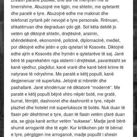
tmerrshme. Abuzojnë me ligjin, me shtetin, me qytetarët
dhe paratë e tyre. Abuzojnë edhe me makinat dhe
telefonat zyrtarë për nevojat e tyre personale. Rrënuan,
shkatërruan dhe degraduan çdo gjë. Sot këta debilë jo
vetëm që diktojnë shtetin, drejtësinë, arsimin,
shëndetësinë, ekonominë, policinë, diplomacinë, mediet,
por diktojnë edhe jetën e çdo qytetari të Kosovës. Diktojnë
edhe ajrin e Kosovës dhe frymën e qytetarëve të saj. Janë
bërë të paprekshëm nga sistemi i drejtësisë, pavarësisht se
kanë vjedhur, plaçkitur, kanë vrarë dhe kanë bërë krime të
natyrave të ndryshme. Me paratë e këtij populli, kanë
degjeneruar në superluks. Jetojnë si mbretër dhe
pashallarë. Janë shndërruar në diktatorë ”modernë”. Me
paratë e këtij populli bëjnë xhiro nëpër botë, me gratë,
burrat, fëmijët, dashnoret dhe dashnorët e tyre, nëpër
plazhet dhe hotelet më superluksoze të botës. Nuk duan të
flasin për dështimet e tyre, duan të flasin vetëm çfarë duan
ata, se gjoja kanë arritur vetëm ”suksese”. Madje janë bërë
shumë arrogantë dhe të egër. Kur kritikohen për të bëmat
e tyre, përgjigjen me arrogancë, madje popullit i shesin