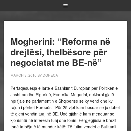
Mogherini: “Reforma në
drejtësi, thelbësore për
negociatat me BE-në”
MARCH 3, 2016
BY
DGRECA
Përfaqësuesja e lartë e Bashkimit Europian për Politikën e
Jashtme dhe Sigurinë, Federika Mogerini, deklaroi gjatë
një fjale në parlamentin e Shqipërisë se ky vend dhe ky
rajon i përket Europës. “Për 25 vjet kam besuar se ju duhet
të gjeni vendin tuaj në BE. Unë gjithnjë kam menduar se
kjo është në interesin tuaj dhe tonin. Përgjegjësia e brezit
tonë ta bëjmë të mundur këtë: Të futim vendet e Ballkanit