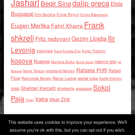
Jashari
dalip greca
Beqir Sina
Elida
Buçpapaj
Enver Bytyci
Elmi Berisha
Ermira Babamusta
Frank
Eugjen Merlika
Fahri Xharra
shkreli
Ilir
Gezim Llojdia
Fritz radovani
Levonja
Interviste
Kolec Traboini
Keze Kozeta Zylo
kosova
Kosove
nderroi jete
Marjana Bulku
ne
Murat Gecaj
Rafaela Prifti
Rafael
Nene Tereza
Kosove
presidenti Nishani
Floqi
Raimonda Moisiu
Ramiz Lushaj
reshat kripa
Sadik Elshani
Sokol
Shefqet Kercelli
shqiperia
shqiptaret
SHBA
Paja
Vatra
Visar Zhiti
Thaci
This website uses cookies to improve your experience. We'll
assume you're ok with this, but you can opt-out if you wish.