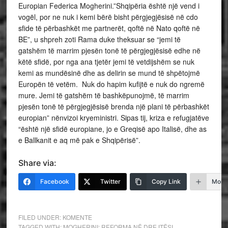
Europian Federica Mogherini.”Shqipëria është një vend i
vogël, por ne nuk i kemi bërë bisht përgjegjësisë në cdo
sfide të përbashkët me partnerët, qoftë në Nato qoftë në
BE”, u shpreh zoti Rama duke theksuar se “jemi të
gatshëm të marrim pjesën tonë të përgjegjësisë edhe në
këtë sfidë, por nga ana tjetër jemi të vetdijshëm se nuk
kemi as mundësinë dhe as delirin se mund të shpëtojmë
Europën të vetëm. Nuk do hapim kufijtë e nuk do ngremë
mure. Jemi të gatshëm të bashkëpunojmë, të marrim
pjesën tonë të përgjegjësisë brenda një plani të përbashkët
europian” nënvizoi kryeministri. Sipas tij, kriza e refugjatëve
“është një sfidë europiane, jo e Greqisë apo Italisë, dhe as
e Ballkanit e aq më pak e Shqipërisë”.
Share via:
Facebook
Twitter
Copy Link
More
FILED UNDER:
KOMENTE
TAGGED WITH:
MOGHERINI: REFORMA NË DREJTËSI
,