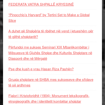
FEDERATA VATRA SHPALLË KRYESINË
“Pinocchio’s Harvard” by Tertini Set to Make a Global
Slice
A duhet që Shqipëria të ribëhet një vend i jetueshëm për
të gjithë shqiptarët?
Përfundoi me sukses Seminari XIX Mbarëkombëtar i
Mësuesve të Gjuhës Shqipe dhe Kulturës Shqiptare në
Diasporë dhe në Mërgatë
Pse dhe kush e vrau Hasan Riza Pashën?
Gruaja shqiptare në SHBA mes sukseseve dhe sfidave
të së ardhmes
Fjalori i Kristoforidhit (1904): Monument leksikografik,
etnogjeografik dhe i identitetit kombëtar shqiptar