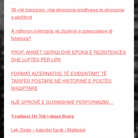
36 vjet tranzicion, nga ekonomia prodhuese te ekonomia
e përfitimit
A ndihmon krijimtaria në zbulimin e potencialeve të
fshehura?
PROF. AHMET QERIQI DHE EPOKA E REZISTENCЁS
DHE LUFTЁS PЁR LIRI!
FORMAT ALTERNATIVE TË EVIDENTIMIT TË
TARIFËS POSTARE NË HISTORINË E POSTËS
SHQIPTARE
NJË SPROVË E GUXIMSHME PERFORMIZMI…
𝐕𝐞𝐧𝐝𝐢𝐦𝐞𝐭 𝐐𝐞̈ 𝐍𝐝𝐫𝐲𝐬𝐡𝐮𝐚𝐧 𝐁𝐨𝐭𝐞̈𝐧
Lek Gjolaj – kalorësi fisnik i Malësisë