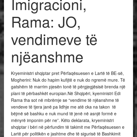
Imigracioni,
Rama: JO,
vendimeve të
njëanshme
Kryeministri shqiptar pret Përfaqësuesen e Lartë të BE-së,
Mogherini: Nuk do hapim kufijtë e nuk do ngremë mure. Të
gatshëm të marrim pjesën tonë të përgjegjësisë brenda një
plani të përbashkët europian
.Në Shqipëri, kyeministri Edi
Rama tha sot në mbrëmje se “vendime të njëanshme të
vendeve të tjera janë pa lidhje me atë cka na takon të
bëjmë së bashku e nuk mund të jenë në asnjë formë e
mënyrë imponim për ne”. Këto deklarata, kryeministri
shqiptar i bëri në përfundim të takimit me Përfaqësuesen e
Lartë për politikën e jashtme dhe të sigurisë të Bashkimit