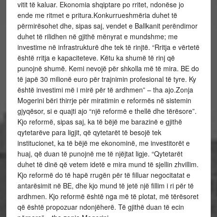
vitit të kaluar. Ekonomia shqiptare po rritet, ndonëse jo
ende me ritmet e pritura.Konkurrueshmëria duhet të
përmirësohet dhe, sipas saj, vendet e Ballkanit perëndimor
duhet të rilidhen në gjithë mënyrat e mundshme; me
investime në infrastrukturë dhe tek të rinjtë. “Rritja e vërtetë
është rritja e kapaciteteve. Këtu ka shumë të rinj që
punojnë shumë. Kemi nevojë për shkolla më të mira. BE do
të japë 30 milionë euro për trajnimin profesional të tyre. Ky
është investimi më i mirë për të ardhmen” – tha ajo.Zonja
Mogerini bëri thirrje për miratimin e reformës në sistemin
gjyqësor, si e quajti ajo “një reformë e thellë dhe tërësore”.
Kjo reformë, sipas saj, ka të bëjë me barazinë e gjithë
qytetarëve para ligjit, që qytetarët të besojë tek
institucionet, ka të bëjë me ekonominë, me investitorët e
huaj, që duan të punojnë me të njëjtat ligje. “Qytetarët
duhet të dinë që vetem idetë e mira mund të sjellin zhvillim.
Kjo reformë do të hapë rrugën për të filluar negocitatat e
antarësimit në BE, dhe kjo mund të jetë një fillim i ri për të
ardhmen. Kjo reformë është nga më të plotat, më tërësoret
që është propozuar ndonjëherë. Të gjithë duan të ecin