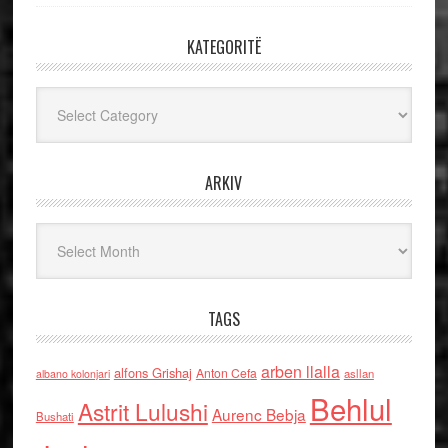
KATEGORITË
Kategoritë
ARKIV
Arkiv
TAGS
arben llalla
alfons Grishaj
Anton Cefa
asllan
albano kolonjari
Behlul
Astrit Lulushi
Aurenc Bebja
Bushati