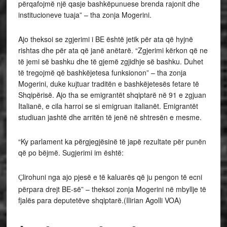
përqafojmë një qasje bashkëpunuese brenda rajonit dhe
institucioneve tuaja” – tha zonja Mogerini.
Ajo theksoi se zgjerimi i BE është jetik për ata që hyjnë
rishtas dhe për ata që janë anëtarë. “Zgjerimi kërkon që ne
të jemi së bashku dhe të gjemë zgjidhje së bashku. Duhet
të tregojmë që bashkëjetesa funksionon” – tha zonja
Mogerini, duke kujtuar traditën e bashkëjetesës fetare të
Shqipërisë. Ajo tha se emigrantët shqiptarë në 91 e zgjuan
Italianë, e cila harroi se si emigruan italianët. Emigrantët
studiuan jashtë dhe arritën të jenë në shtresën e mesme.
“Ky parlament ka përgjegjësinë të japë rezultate për punën
që po bëjmë. Sugjerimi im është:
lirohuni nga ajo pjesë e të kaluarës që ju pengon të ecni
Ç
përpara drejt BE-së” – theksoi zonja Mogerini në mbyllje të
fjalës para deputetëve shqiptarë.(Ilirian Agolli VOA)