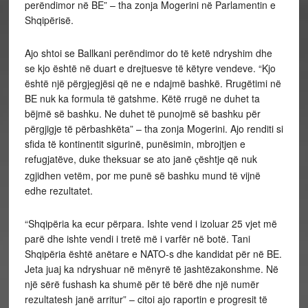
perëndimor në BE” – tha zonja Mogerini në Parlamentin e
Shqipërisë.
Ajo shtoi se Ballkani perëndimor do të ketë ndryshim dhe
se kjo është në duart e drejtuesve të këtyre vendeve. “Kjo
është një përgjegjësi që ne e ndajmë bashkë. Rrugëtimi në
BE nuk ka formula të gatshme. Këtë rrugë ne duhet ta
bëjmë së bashku. Ne duhet të punojmë së bashku për
përgjigje të përbashkëta” – tha zonja Mogerini. Ajo renditi si
sfida të kontinentit sigurinë, punësimin, mbrojtjen e
refugjatëve, duke theksuar se ato janë
ështje që nuk
ç
zgjidhen vetëm, por me punë së bashku mund të vijnë
edhe rezultatet.
“Shqipëria ka ecur përpara. Ishte vend i izoluar 25 vjet më
parë dhe ishte vendi i tretë më i varfër në botë. Tani
Shqipëria është anëtare e NATO-s dhe kandidat për në BE.
Jeta juaj ka ndryshuar në mënyrë të jashtëzakonshme. Në
një sërë fushash ka shumë për të bërë dhe një numër
rezultatesh janë arritur” – citoi ajo raportin e progresit të