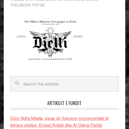
THELBSORE PER BE
ARTIKUJT E FUNDIT
Dom Ndre Mjeda, sipas dy figurave monumentale të
letrave shqipe, Ernest Koliqit dhe At Gjergj Fishta