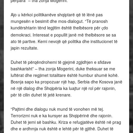
përpara” – tha zonja Mogerini.
Ajo u kërkoi politikanëve shqiptarë që të lënë pas
mungesën e besimit dhe mos-dialogut. “Të pranosh
kundërshtarin tënd legjitim është thelbësore për
do
ç
demokraci. Interesat e popullit janë më thelbësore se sa
ato të partive. Kemi nevojë që politika dhe institucionet të
japin rezultate.
Duhet të përqëndrohemi të gjejmë zgjidhjen e sfidave
bashkarisht” – tha zonja Mogerini, duke theksuar se me
luftërat dhe regjimet totalitare është humbur shumë kohë.
Bosnja sapo ka propozuar një hap, Serbia dhe Kosova janë
në një dialog dhe Shqipëria ka luajtur një rol për rajonin,
për të cilin duhet të jetë krenare.
“Pajtimi dhe dialogu nuk mund të vonohen më tej.
Terrorizmi nuk e ka kursyer as Shqipërinë dhe rajonin.
Duhet të jemi së bashku. Kriza e refugjatëve është në prag
dhe e ardhmja nuk është e lehtë për të gjithë. Duhet të