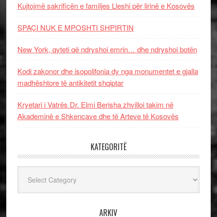
Kujtojmë sakrificën e familjes Lleshi për lirinë e Kosovës
SPAÇI NUK E MPOSHTI SHPIRTIN
New York, qyteti që ndryshoi emrin… dhe ndryshoi botën
Kodi zakonor dhe isopolifonia dy nga monumentet e gjalla
madhështore të antikitetit shqiptar
Kryetari i Vatrës Dr. Elmi Berisha zhvilloi takim në
Akademinë e Shkencave dhe të Arteve të Kosovës
KATEGORITË
Kategoritë
ARKIV