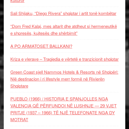
kulturor
Sali Shijaku, “Diego Rivera” shqiptar i artit tonë kombëtar
“Dom Fred Kalaj, mes altarit dhe atdheut si hermeneutikë
e shpresës, kujtesës dhe shërbimit”
A PO ARMATOSET BALLKANI?
Kriza e vlerave – Tragjedia e vërtetë e tranzicionit shqiptar
Green Coast sjell Nammos Hotels & Resorts në Shqipëri:
Një destinacion i ri lifestyle merr formë në Rivierën
Shqiptare
PUEBLO (1966) / HISTORIA E SPANJOLLES NGA
VALENCIA QË PËRFUNDOI NË LUSHNJE — 29 VJET
PRITJE (1937 – 1966) TË NJË TELEFONATE NGA DY
MOTRAT