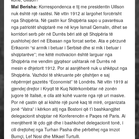
Mal Berisha:
Korrespondenca e tij me presidentin Uillson
nuk është një rastësi. Në vitin 1912 ai largohet forcërisht
nga Shqipëria. Në çastin kur Shqipëria sapo u pavarësua
nga patriotët shqiptarë me në krye Ismail Qemalin, dihet se
korridori serb për në Durrës bëri atë që Shqipëria të
pushtohej deri në Elbasan nga forcat serbe. Ata e përzunë
Eriksonin “si armik i betuar i Serbisë dhe si mik i betuar i
shqiptarëve”; me këtë motivacion është larguar nga
Shqipëria me vendim gjyqësor ushtarak në Durrës në
mesin e dhjetorit 1912. Por ai asnjëherë nuk u shkëput nga
Shqipëria. Vazhdoi të shkruante për çështjen e saj
nëpërmjet gazetës “Economist” të Londrës. Në vitin 1919 ai
gjendej drejtor i Kryqit të Kuq Ndërkombëtar në zonën
jugore të Italisë, e cila atë kohë vuante nga një uri masive.
Por në çastin që ai kishte një punë kaq të mirë, organizata
jonë “Vatra” i kërkon atij nga Bostoni që t’i bashkangjitet
delegacionit shqiptar në Konferencën e Paqes në Paris. Ai
menjëherë lë çdo gjë dhe i bashkohet delegacionit tonë, i
cili drejtohej nga Turhan Pasha dhe përbëhej nga imzot
Bumçi, Lef Nosi dhe Mikael Turtulli.