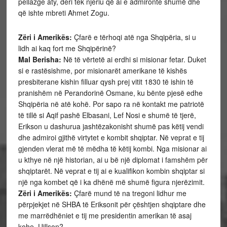
pellazge aty, deri tek njeriu që ai e admironte shumë dhe
që ishte mbreti Ahmet Zogu.
Zëri i Amerikës:
Çfarë e tërhoqi atë nga Shqipëria, si u
lidh ai kaq fort me Shqipërinë?
Mal Berisha:
Në të vërtetë ai erdhi si misionar fetar. Duket
si e rastësishme, por misionarët amerikane të kishës
presbiterane kishin filluar qysh prej vitit 1830 të ishin të
pranishëm në Perandorinë Osmane, ku bënte pjesë edhe
Shqipëria në atë kohë. Por sapo ra në kontakt me patriotë
të tillë si Aqif pashë Elbasani, Lef Nosi e shumë të tjerë,
Erikson u dashurua jashtëzakonisht shumë pas këtij vendi
dhe admiroi gjithë virtytet e kombit shqiptar. Në veprat e tij
gjenden vlerat më të mëdha të këtij kombi. Nga misionar ai
u kthye në një historian, ai u bë një diplomat i famshëm për
shqiptarët. Në veprat e tij ai e kualifikon kombin shqiptar si
një nga kombet që i ka dhënë më shumë figura njerëzimit.
Zëri i Amerikës:
Çfarë mund të na tregoni lidhur me
përpjekjet në SHBA të Eriksonit për çështjen shqiptare dhe
me marrëdhëniet e tij me presidentin amerikan të asaj
kohe, Uillson?