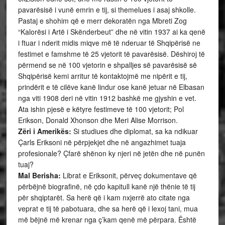
pavarësisë i vunë emrin e tij, si themelues i asaj shkolle.
Pastaj e shohim që e merr dekoratën nga Mbreti Zog
“Kalorësi i Artë i Skënderbeut” dhe në vitin 1937 ai ka qenë
i ftuar i nderit midis miqve më të nderuar të Shqipërisë ne
festimet e famshme të 25 vjetorit të pavarësisë. Dëshiroj të
përmend se në 100 vjetorin e shpalljes së pavarësisë së
Shqipërisë kemi arritur të kontaktojmë me nipërit e tij,
prindërit e të cilëve kanë lindur ose kanë jetuar në Elbasan
nga viti 1908 deri në vitin 1912 bashkë me gjyshin e vet.
Ata ishin pjesë e këtyre festimeve të 100 vjetorit; Pol
Erikson, Donald Xhonson dhe Meri Alise Morrison.
Zëri i Amerikës:
Si studiues dhe diplomat, sa ka ndikuar
Çarls Eriksoni në përpjekjet dhe në angazhimet tuaja
profesionale? Çfarë shënon ky njeri në jetën dhe në punën
tuaj?
Mal Berisha:
Librat e Eriksonit, përveç dokumentave që
përbëjnë biografinë, në çdo kapitull kanë një thënie të tij
për shqiptarët. Sa herë që i kam nxjerrë ato citate nga
veprat e tij të pabotuara, dhe sa herë që i lexoj tani, mua
më bëjnë më krenar nga ç’kam qenë më përpara. Është