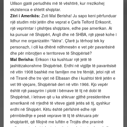
Uillson gjatë periudhës më të vështirë, kur rrezikohej
ekzistenca e shtetit shqiptar.
Zëri i Amerikës:
Zoti Mal Berisha! Ju sapo keni përfunduar
një studim mbi jetën dhe veprat e Çarls Telford Eriksonit,
një veprimtar i çështjes shqiptare, edhe pse amerikan. Ai
ka punuar në Shqipëri, Angli dhe në SHBA, një pjesë kohe i
lidhur me organizatën “Vatra”. Çfarë ju tërhoqi tek ky
personazh, i cili ka dhënë ndihmesën e vet për pavarësinë
dhe për mbrojtjen e territoreve të Shqipërisë?
Mal Berisha:
Erikson i ka kushtuar një jetë të
jashtëzakonshme Shqipërisë. Erdhi në vigjilje të pavarësisë
në vitin 1908 bashkë me familjen me tre fëmijë, jetoi një vit
në Tiranë dhe tre vjet në Elbasan dhe i kushtoi tërë jetën e
vet 99 vjeçare, Shqipërisë deri në vitin 1966. Kjo vepër
është një pasqyrim i plotë i bëmave të tij në dobi të
Shqipërisë, i letrave që u ka shkruar gjithë presidentëve
amerikanë në rrjedhë të viteve gjatë jetës së tij, qyshkur
erdhi në Shqipëri. Këtu është përfshirë edhe një
përmbledhje e pesë veprave të tij të shkruara për
shqiptarët, që fillojnë me luftën e Trojës dhe praninë