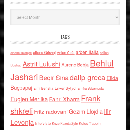
Arkiv
TAGS
arben llalla
alfons Grishaj
Anton Cefa
asllan
albano kolonjari
Behlul
Astrit Lulushi
Aurenc Bebja
Bushati
Jashari
dalip greca
Beqir Sina
Elida
Buçpapaj
Enver Bytyci
Elmi Berisha
Ermira Babamusta
Frank
Eugjen Merlika
Fahri Xharra
shkreli
Ilir
Gezim Llojdia
Fritz radovani
Levonja
Interviste
Kolec Traboini
Keze Kozeta Zylo