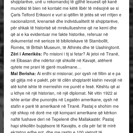
shqiptarëve, unë u rekomandoj të gjithë lexuesit që kanë
mundësi të bien në kontakt me këtë libër të mësojnë se si
Çarls Telford Eriksoni e vuri si qëllim të jetës së vet rritjen e
nacionalizmit, krenarisë dhe individualitetit të shqiptarëve,
për shkak të historisë së mrekullueshme që ne kemi dhe
që ai e ka evidentuar me fakte historike, referuar në
dokumentat më serioze të bibliotekave të Stambollit,
Romës, të British Museum, të Athinës dhe të Uashingtonit.
Zëri i Amerikës:
Po misioni i tij si fetar? Ai jetoi në Tiranë,
në Elbasan dhe ndërtoi një shkollë në Kavajë, atëherë
qytete me prani të gjerë muslimane…
Mal Berisha:
Ai erdhi si misionar, por qysh në fillim ai e pa
që gjëja më e pakët, për të cilën shqiptarët kishin nevojë në
atë kohë ishte të merreshin me punët e fesë. Kështu që ai
u kthye në një historian, në një diplomat. Në vitin 1922 ai
ishte antar dhe punonjës në Legatën amerikane, qysh në
stafin e parë të amerikanë në Tiranë. Pastaj e shohim me
një shkop në dorë me një kompani amerikane që kërkon
naftë fushave deri në Tepelenë dhe Mallakastër. Pastaj
hapi shkollën bujqësore të Kavajës, e cila për fat të mirë
ekziston edhe sot, dhe me rastin e 100 vjetorit të