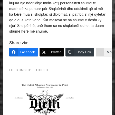
krijuar një ndërlidhje midis këtij personaliteti shumë të
madh që ka punuar për Shqipërinë dhe edukimit që ai më
ka bërë mua si shqiptar, si diplomat, si patriot, si një qytetar
që e dua këtë vend. Kur mësova se sa shumë e deshi ky
njeri Shqipërinë, unë them se ne shqiptarët duhet ta duam
shumë herë më shumë.
Share via:
Facebook
Twitter
Copy Link
More
FILED UNDER:
FEATURED