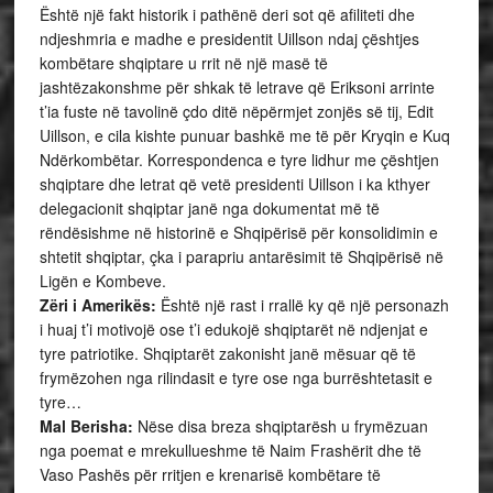
Është një fakt historik i pathënë deri sot që afiliteti dhe
ndjeshmria e madhe e presidentit Uillson ndaj çështjes
kombëtare shqiptare u rrit në një masë të
jashtëzakonshme për shkak të letrave që Eriksoni arrinte
t’ia fuste në tavolinë çdo ditë nëpërmjet zonjës së tij, Edit
Uillson, e cila kishte punuar bashkë me të për Kryqin e Kuq
Ndërkombëtar. Korrespondenca e tyre lidhur me çështjen
shqiptare dhe letrat që vetë presidenti Uillson i ka kthyer
delegacionit shqiptar janë nga dokumentat më të
rëndësishme në historinë e Shqipërisë për konsolidimin e
shtetit shqiptar, çka i parapriu antarësimit të Shqipërisë në
Ligën e Kombeve.
Zëri i Amerikës:
Është një rast i rrallë ky që një personazh
i huaj t’i motivojë ose t’i edukojë shqiptarët në ndjenjat e
tyre patriotike. Shqiptarët zakonisht janë mësuar që të
frymëzohen nga rilindasit e tyre ose nga burrështetasit e
tyre…
Mal Berisha:
Nëse disa breza shqiptarësh u frymëzuan
nga poemat e mrekullueshme të Naim Frashërit dhe të
Vaso Pashës për rritjen e krenarisë kombëtare të