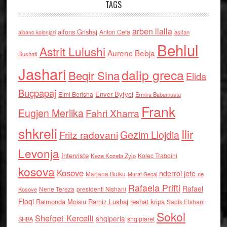
TAGS
arben llalla
alfons Grishaj
Anton Cefa
asllan
albano kolonjari
Behlul
Astrit Lulushi
Aurenc Bebja
Bushati
Jashari
dalip greca
Beqir Sina
Elida
Buçpapaj
Enver Bytyci
Elmi Berisha
Ermira Babamusta
Frank
Eugjen Merlika
Fahri Xharra
shkreli
Ilir
Gezim Llojdia
Fritz radovani
Levonja
Interviste
Kolec Traboini
Keze Kozeta Zylo
kosova
Kosove
nderroi jete
Marjana Bulku
ne
Murat Gecaj
Rafaela Prifti
Rafael
Nene Tereza
Kosove
presidenti Nishani
Floqi
Raimonda Moisiu
Ramiz Lushaj
reshat kripa
Sadik Elshani
Sokol
Shefqet Kercelli
shqiperia
shqiptaret
SHBA