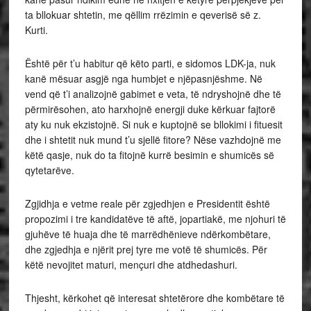
ta bllokuar shtetin, me qëllim rrëzimin e qeverisë së z.
Kurti.
Është për t’u habitur që këto parti, e sidomos LDK-ja, nuk
kanë mësuar asgjë nga humbjet e njëpasnjëshme. Në
vend që t’i analizojnë gabimet e veta, të ndryshojnë dhe të
përmirësohen, ato harxhojnë energji duke kërkuar fajtorë
aty ku nuk ekzistojnë. Si nuk e kuptojnë se bllokimi i fituesit
dhe i shtetit nuk mund t’u sjellë fitore? Nëse vazhdojnë me
këtë qasje, nuk do ta fitojnë kurrë besimin e shumicës së
qytetarëve.
Zgjidhja e vetme reale për zgjedhjen e Presidentit është
propozimi i tre kandidatëve të aftë, jopartiakë, me njohuri të
gjuhëve të huaja dhe të marrëdhënieve ndërkombëtare,
dhe zgjedhja e njërit prej tyre me votë të shumicës. Për
këtë nevojitet maturi, mençuri dhe atdhedashuri.
Thjesht, kërkohet që interesat shtetërore dhe kombëtare të