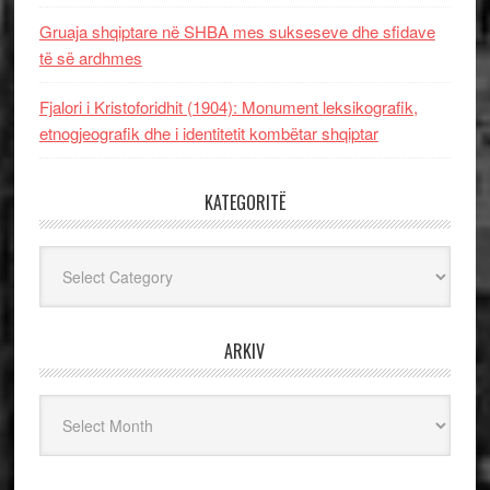
Gruaja shqiptare në SHBA mes sukseseve dhe sfidave
të së ardhmes
Fjalori i Kristoforidhit (1904): Monument leksikografik,
etnogjeografik dhe i identitetit kombëtar shqiptar
KATEGORITË
Kategoritë
ARKIV
Arkiv