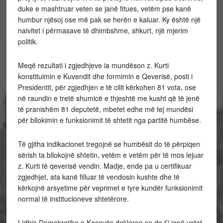
duke e mashtruar veten se janë fitues, vetëm pse kanë
humbur njësoj ose më pak se herën e kaluar. Ky është një
naivitet i përmasave të dhimbshme, shkurt, një mjerim
politik.
Meqë rezultati i zgjedhjeve ia mundëson z. Kurti
konstituimin e Kuvendit dhe formimin e Qeverisë, posti i
Presidentit, për zgjedhjen e të cilit kërkohen 81 vota, ose
në raundin e tretë shumicë e thjeshtë me kusht që të jenë
të pranishëm 81 deputetë, mbetet edhe më tej mundësi
për bllokimin e funksionimit të shtetit nga partitë humbëse.
Të gjitha indikacionet tregojnë se humbësit do të përpiqen
sërish ta bllokojnë shtetin, vetëm e vetëm për të mos lejuar
z. Kurti të qeverisë vendin. Madje, ende pa u certifikuar
zgjedhjet, ata kanë filluar të vendosin kushte dhe të
kërkojnë arsyetime për veprimet e tyre kundër funksionimit
normal të institucioneve shtetërore.
Lidhja Demokratike e Kosovës deklaron se do t’i japë votat