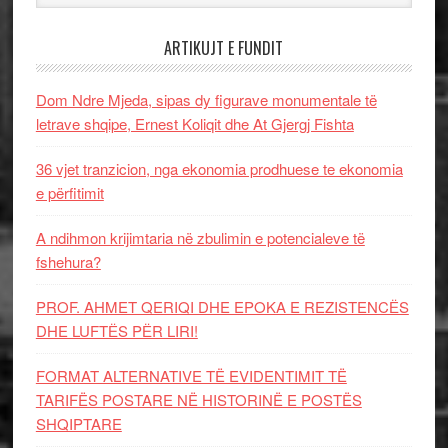
ARTIKUJT E FUNDIT
Dom Ndre Mjeda, sipas dy figurave monumentale të
letrave shqipe, Ernest Koliqit dhe At Gjergj Fishta
36 vjet tranzicion, nga ekonomia prodhuese te ekonomia
e përfitimit
A ndihmon krijimtaria në zbulimin e potencialeve të
fshehura?
PROF. AHMET QERIQI DHE EPOKA E REZISTENCЁS
DHE LUFTЁS PЁR LIRI!
FORMAT ALTERNATIVE TË EVIDENTIMIT TË
TARIFËS POSTARE NË HISTORINË E POSTËS
SHQIPTARE