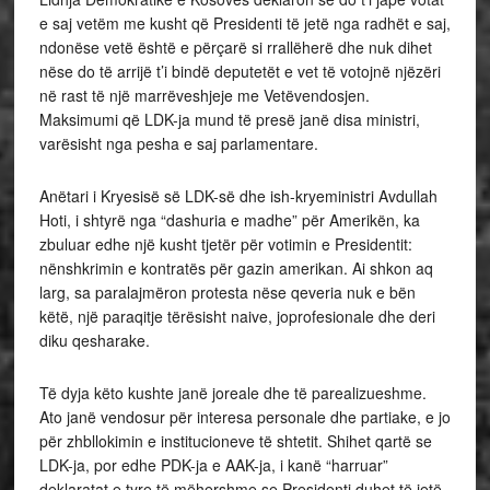
e saj vetëm me kusht që Presidenti të jetë nga radhët e saj,
ndonëse vetë është e përçarë si rrallëherë dhe nuk dihet
nëse do të arrijë t’i bindë deputetët e vet të votojnë njëzëri
në rast të një marrëveshjeje me Vetëvendosjen.
Maksimumi që LDK-ja mund të presë janë disa ministri,
varësisht nga pesha e saj parlamentare.
Anëtari i Kryesisë së LDK-së dhe ish-kryeministri Avdullah
Hoti, i shtyrë nga “dashuria e madhe” për Amerikën, ka
zbuluar edhe një kusht tjetër për votimin e Presidentit:
nënshkrimin e kontratës për gazin amerikan. Ai shkon aq
larg, sa paralajmëron protesta nëse qeveria nuk e bën
këtë, një paraqitje tërësisht naive, joprofesionale dhe deri
diku qesharake.
Të dyja këto kushte janë joreale dhe të parealizueshme.
Ato janë vendosur për interesa personale dhe partiake, e jo
për zhbllokimin e institucioneve të shtetit. Shihet qartë se
LDK-ja, por edhe PDK-ja e AAK-ja, i kanë “harruar”
deklaratat e tyre të mëhershme se Presidenti duhet të jetë