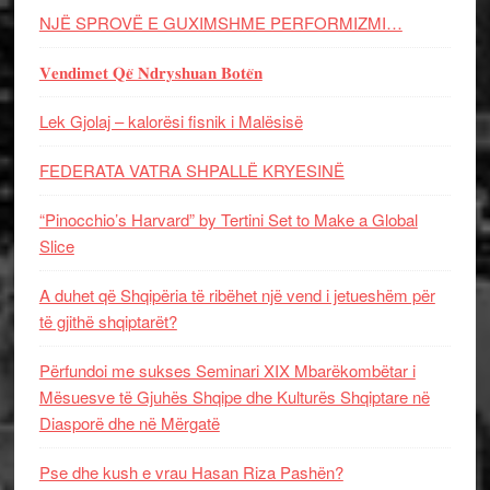
NJË SPROVË E GUXIMSHME PERFORMIZMI…
𝐕𝐞𝐧𝐝𝐢𝐦𝐞𝐭 𝐐𝐞̈ 𝐍𝐝𝐫𝐲𝐬𝐡𝐮𝐚𝐧 𝐁𝐨𝐭𝐞̈𝐧
Lek Gjolaj – kalorësi fisnik i Malësisë
FEDERATA VATRA SHPALLË KRYESINË
“Pinocchio’s Harvard” by Tertini Set to Make a Global
Slice
A duhet që Shqipëria të ribëhet një vend i jetueshëm për
të gjithë shqiptarët?
Përfundoi me sukses Seminari XIX Mbarëkombëtar i
Mësuesve të Gjuhës Shqipe dhe Kulturës Shqiptare në
Diasporë dhe në Mërgatë
Pse dhe kush e vrau Hasan Riza Pashën?