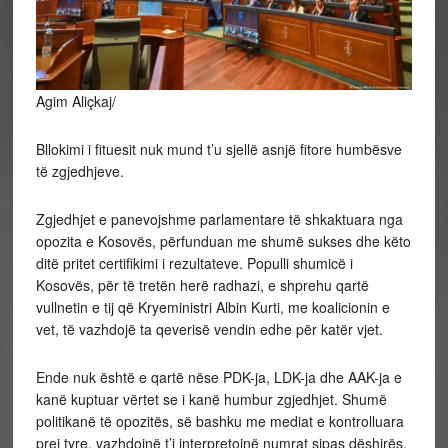
Agim Aliçkaj/
Bllokimi i fituesit nuk mund t’u sjellë asnjë fitore humbësve
të zgjedhjeve.
Zgjedhjet e panevojshme parlamentare të shkaktuara nga
opozita e Kosovës, përfunduan me shumë sukses dhe këto
ditë pritet certifikimi i rezultateve. Populli shumicë i
Kosovës, për të tretën herë radhazi, e shprehu qartë
vullnetin e tij që Kryeministri Albin Kurti, me koalicionin e
vet, të vazhdojë ta qeverisë vendin edhe për katër vjet.
Ende nuk është e qartë nëse PDK-ja, LDK-ja dhe AAK-ja e
kanë kuptuar vërtet se i kanë humbur zgjedhjet. Shumë
politikanë të opozitës, së bashku me mediat e kontrolluara
prej tyre, vazhdojnë t’i interpretojnë numrat sipas dëshirës,