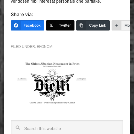
vendosen mbi interesat personale dhe partiake.
Share via:
Facebook
Twitter
Copy Link
More
FILED UNDER:
EKONOMI