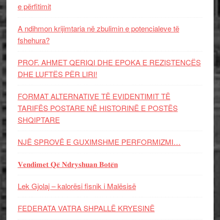
e përfitimit
A ndihmon krijimtaria në zbulimin e potencialeve të
fshehura?
PROF. AHMET QERIQI DHE EPOKA E REZISTENCЁS
DHE LUFTЁS PЁR LIRI!
FORMAT ALTERNATIVE TË EVIDENTIMIT TË
TARIFËS POSTARE NË HISTORINË E POSTËS
SHQIPTARE
NJË SPROVË E GUXIMSHME PERFORMIZMI…
𝐕𝐞𝐧𝐝𝐢𝐦𝐞𝐭 𝐐𝐞̈ 𝐍𝐝𝐫𝐲𝐬𝐡𝐮𝐚𝐧 𝐁𝐨𝐭𝐞̈𝐧
Lek Gjolaj – kalorësi fisnik i Malësisë
FEDERATA VATRA SHPALLË KRYESINË