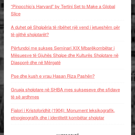
“Pinocchio’s Harvard” by Tertini Set to Make a Global
Slice
A duhet që Shqipëria të ribëhet një vend i jetueshëm për
të gjithë shqiptarët?
Përfundoi me sukses Seminari XIX Mbarëkombëtar i
Mësuesve të Gjuhës Shqipe dhe Kulturës Shqiptare në
Diasporë dhe në Mërgatë
Pse dhe kush e vrau Hasan Riza Pashën?
Gruaja shqiptare në SHBA mes sukseseve dhe sfidave
të së ardhmes
Fjalori i Kristoforidhit (1904): Monument leksikografik,
etnogjeografik dhe i identitetit kombëtar shqiptar