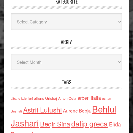
KATEGORITË
Kategoritë
ARKIV
Arkiv
TAGS
arben llalla
alfons Grishaj
Anton Cefa
asllan
albano kolonjari
Behlul
Astrit Lulushi
Aurenc Bebja
Bushati
Jashari
dalip greca
Beqir Sina
Elida