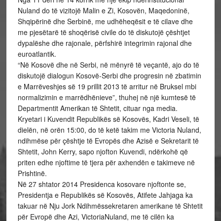
Nuland do të vizitojë Malin e Zi, Kosovën, Maqedoninë,
Shqipërinë dhe Serbinë, me udhëheqësit e të cilave dhe
me pjesëtarë të shoqërisë civile do të diskutojë çështjet
dypalëshe dhe rajonale, përfshirë integrimin rajonal dhe
euroatlantik.
“Në Kosovë dhe në Serbi, në mënyrë të veçantë, ajo do të
diskutojë dialogun Kosovë-Serbi dhe progresin në zbatimin
e Marrëveshjes së 19 prillit 2013 të arritur në Bruksel mbi
normalizimin e marrëdhënieve”, thuhej në një kumtesë të
Departmentit Amerikan të Shtetit, cituar nga media.
Kryetari i Kuvendit Republikës së Kosovës, Kadri Veseli, të
dielën, në orën 15:00, do të ketë takim me Victoria Nuland,
ndihmëse për çështje të Evropës dhe Azisë e Sekretarit të
Shtetit, John Kerry, sapo njofton Kuvendi, ndërkohë që
priten edhe njoftime të tjera për axhendën e takimeve në
Prishtinë.
Në 27 shtator 2014 Presidenca kosovare njoftonte se,
Presidentja e Republikës së Kosovës, Atifete Jahjaga ka
takuar në Nju Jork Ndihmëssekretaren amerikane të Shtetit
për Evropë dhe Azi, VictoriaNuland, me të cilën ka