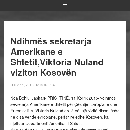
Ndihmës sekretarja
Amerikane e
Shtetit,Viktoria Nuland
viziton Kosovën
JULY 11, 2015
BY
DGRECA
Nga Behlul Jashari/ PRISHTINË, 11 Korrik 2015-Ndihmës
sekretarja Amerikane e Shtetit për Çështjet Evropiane dhe
Euroaziatike, Viktoria Nuland do të bëj një vizitë disaditëshe
në disa vende evropiane, përfshirë edhe Kosovën, ka
njoftuar Departmenti Amerikan i Shtetit.
Nga 11 deri në 14 korrik me një ekip ndërinstitucional