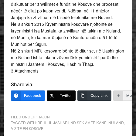
diskutuar për zhvillimet e fundit në Kosovë dhe proceset
nëpër të cilat po kalon vendi. Ndërsa, në 11 dhjetor
Jahjaga ka zhvilluar një bisedë telefonike me Nuland.
Në 8 shkurt 2015 Kryeministria kosovare njoftonte se
kryeministri Isa Mustafa ka zhvilluar një takim me Nuland,
në Munih, ku ka marrë pjesë në Konferencën e 51-të të
Munihut për Siguri.
Në 2 shkurt MPJ kosovare bënte të ditur se, në Uashington
me Nuland ishte takuar zëvendëskryeministri i parë dhe
ministri i Jashtëm i Kosovës, Hashim Thaçi.
3 Attachments
Share via:
Facebook
Twitter
Copy Link
More
FILED UNDER:
RAJON
TAGGED WITH:
BEHLUL JASHARI
,
ND.SEK AMERIKANE
,
NULAND
,
VIZITE EN KOSOVE