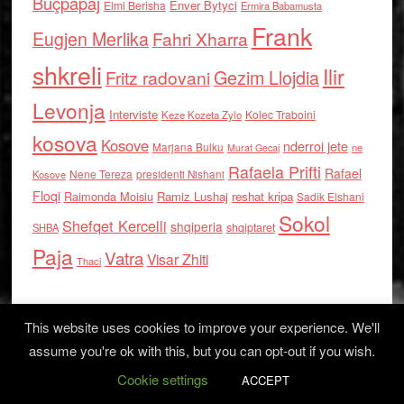
Buçpapaj
Enver Bytyci
Elmi Berisha
Ermira Babamusta
Frank
Eugjen Merlika
Fahri Xharra
shkreli
Ilir
Gezim Llojdia
Fritz radovani
Levonja
Interviste
Kolec Traboini
Keze Kozeta Zylo
kosova
Kosove
nderroi jete
Marjana Bulku
ne
Murat Gecaj
Rafaela Prifti
Rafael
Nene Tereza
Kosove
presidenti Nishani
Floqi
Raimonda Moisiu
Ramiz Lushaj
reshat kripa
Sadik Elshani
Sokol
Shefqet Kercelli
shqiperia
shqiptaret
SHBA
Paja
Vatra
Visar Zhiti
Thaci
This website uses cookies to improve your experience. We'll
assume you're ok with this, but you can opt-out if you wish.
Cookie settings
Log in
ACCEPT