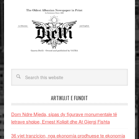
ARTIKUJT E FUNDIT
Dom Ndre Mjeda, sipas dy figurave monumentale të
letrave shqipe, Ernest Koliqit dhe At Gjergj Fishta
36 vjet tranzicion, nga ekonomia prodhuese te ekonomia