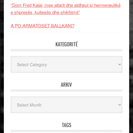
“Dom Fred Kalaj, mes altarit dhe atdheut si hermeneutikë
e shpresës, kujtesës dhe shërbimit”
A PO ARMATOSET BALLKANI?
KATEGORITË
Kategoritë
ARKIV
Arkiv
TAGS