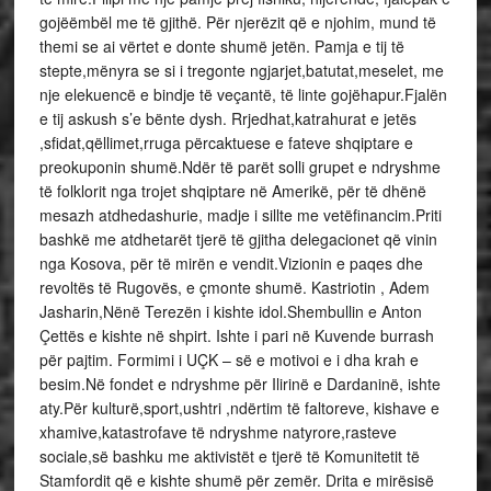
gojëëmbël me të gjithë. Për njerëzit që e njohim, mund të
themi se ai vërtet e donte shumë jetën. Pamja e tij të
stepte,mënyra se si i tregonte ngjarjet,batutat,meselet, me
nje elekuencë e bindje të veçantë, të linte gojëhapur.Fjalën
e tij askush s’e bënte dysh. Rrjedhat,katrahurat e jetës
,sfidat,qëllimet,rruga përcaktuese e fateve shqiptare e
preokuponin shumë.Ndër të parët solli grupet e ndryshme
të folklorit nga trojet shqiptare në Amerikë, për të dhënë
mesazh atdhedashurie, madje i sillte me vetëfinancim.Priti
bashkë me atdhetarët tjerë të gjitha delegacionet që vinin
nga Kosova, për të mirën e vendit.Vizionin e paqes dhe
revoltës të Rugovës, e çmonte shumë. Kastriotin , Adem
Jasharin,Nënë Terezën i kishte idol.Shembullin e Anton
Çettës e kishte në shpirt. Ishte i pari në Kuvende burrash
për pajtim. Formimi i UÇK – së e motivoi e i dha krah e
besim.Në fondet e ndryshme për Ilirinë e Dardaninë, ishte
aty.Për kulturë,sport,ushtri ,ndërtim të faltoreve, kishave e
xhamive,katastrofave të ndryshme natyrore,rasteve
sociale,së bashku me aktivistët e tjerë të Komunitetit të
Stamfordit që e kishte shumë për zemër. Drita e mirësisë