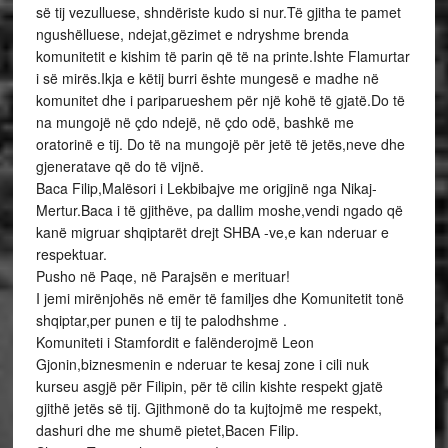
së tij vezulluese, shndëriste kudo si nur.Të gjitha te pamet
ngushëlluese, ndejat,gëzimet e ndryshme brenda
komunitetit e kishim të parin që të na printe.Ishte Flamurtar
i së mirës.Ikja e këtij burri ështe mungesë e madhe në
komunitet dhe i pariparueshem për një kohë të gjatë.Do të
na mungojë në çdo ndejë, në çdo odë, bashkë me
oratorinë e tij. Do të na mungojë për jetë të jetës,neve dhe
gjeneratave që do të vijnë.
Baca Filip,Malësori i Lekbibajve me origjinë nga Nikaj-
Mertur.Baca i të gjithëve, pa dallim moshe,vendi ngado që
kanë migruar shqiptarët drejt SHBA -ve,e kan nderuar e
respektuar.
Pusho në Paqe, në Parajsën e merituar!
I jemi mirënjohës në emër të familjes dhe Komunitetit tonë
shqiptar,per punen e tij te palodhshme .
Komuniteti i Stamfordit e falënderojmë Leon
Gjonin,biznesmenin e nderuar te kesaj zone i cili nuk
kurseu asgjë për Filipin, për të cilin kishte respekt gjatë
gjithë jetës së tij. Gjithmonë do ta kujtojmë me respekt,
dashuri dhe me shumë pietet,Bacen Filip.