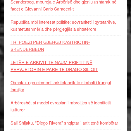
Scanderbeg, mburoja e Arbërisë dhe gjeniu ushtarak në
faqet e Giovanni Carlo Saraceni-t
Republika mbi interesat politike: sovraniteti i qytetarëve,
kushtetutshmëria dhe përgjegjësia shtetërore
TRI POEZI PËR GJERGJ KASTRIOTIN-
SKËNDERBEUN
LETËR E ARKIVIT TE NAUM PRIFTIT NË
PERVJETORIN E PARE TE DRAGO SILIQIT
Oxhaku, nga elementi arkitektonik te simboli i trungut
familjar
Arbëreshët si model evropian i mbrojtjes së identitetit
kulturor
Sali Shijaku, “Diego Rivera” shqiptar i artit tonë kombëtar