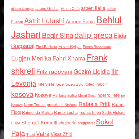
arben llalla
alfons Grishaj
Anton Cefa
asllan
albano kolonjari
Behlul
Astrit Lulushi
Aurenc Bebja
Bushati
Jashari
dalip greca
Beqir Sina
Elida
Buçpapaj
Enver Bytyci
Elmi Berisha
Ermira Babamusta
Frank
Eugjen Merlika
Fahri Xharra
shkreli
Ilir
Gezim Llojdia
Fritz radovani
Levonja
Interviste
Kolec Traboini
Keze Kozeta Zylo
kosova
Kosove
nderroi jete
Marjana Bulku
ne
Murat Gecaj
Rafaela Prifti
Rafael
Nene Tereza
Kosove
presidenti Nishani
Floqi
Raimonda Moisiu
Ramiz Lushaj
reshat kripa
Sadik Elshani
Sokol
Shefqet Kercelli
shqiperia
shqiptaret
SHBA
Paja
Vatra
Visar Zhiti
Thaci