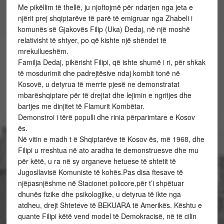
Me pikëllim të thellë, ju njoftojmë për ndarjen nga jeta e
njërit prej shqiptarëve të parë të emigruar nga Zhabeli i
komunës së Gjakovës Filip (Uka) Dedaj, në një moshë
relativisht të shtyer, po që kishte një shëndet të
mrekullueshëm.
Familja Dedaj, pikërisht Filipi, që ishte shumë i ri, për shkak
të mosdurimit dhe padrejtësive ndaj kombit tonë në
Kosovë, u detyrua të merrte pjesë ne demonstratat
mbarëshqiptare për të drejtat dhe lejimin e ngritjes dhe
bartjes me dinjitet të Flamurit Kombëtar.
Demonstroi i tërë populli dhe rinia përparimtare e Kosov
ës.
Në vitin e madh t ë Shqiptarëve të Kosov ës, më 1968, dhe
Filipi u rreshtua në ato aradha te demonstruesve dhe mu
për këtë, u ra në sy organeve hetuese të shtetit të
Jugosllavisë Komuniste të kohës.Pas disa ftesave të
njëpasnjëshme në Stacionet policore,për t’i shpëtuar
dhunës fizike dhe psikologjike, u detyrua të ikte nga
atdheu, drejt Shteteve të BEKUARA të Amerikës. Kështu e
quante Filipi këtë vend model të Demokracisë, në të cilin