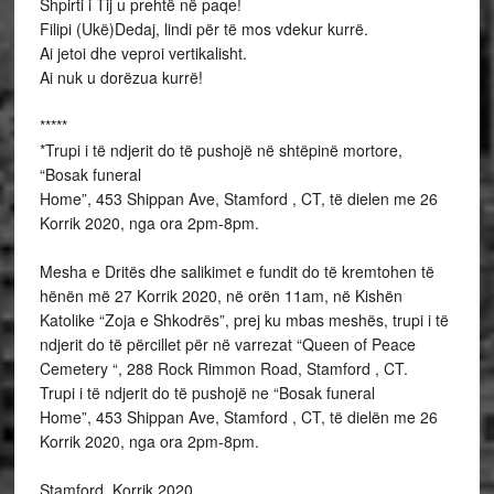
Shpirti i Tij u prehtë në paqe!
Filipi (Ukë)Dedaj, lindi për të mos vdekur kurrë.
Ai jetoi dhe veproi vertikalisht.
Ai nuk u dorëzua kurrë!
*****
*Trupi i të ndjerit do të pushojë në shtëpinë mortore,
“Bosak funeral
Home”, 453 Shippan Ave, Stamford , CT, të dielen me 26
Korrik 2020, nga ora 2pm-8pm.
Mesha e Dritës dhe salikimet e fundit do të kremtohen të
hënën më 27 Korrik 2020, në orën 11am, në Kishën
Katolike “Zoja e Shkodrës”, prej ku mbas meshës, trupi i të
ndjerit do të përcillet për në varrezat “Queen of Peace
Cemetery “, 288 Rock Rimmon Road, Stamford , CT.
Trupi i të ndjerit do të pushojë ne “Bosak funeral
Home”, 453 Shippan Ave, Stamford , CT, të dielën me 26
Korrik 2020, nga ora 2pm-8pm.
Stamford, Korrik 2020