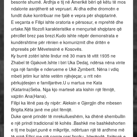
besonte shumë. Ardhja e tij në Amerikë bëri që këtu të mos
ndalonte asnjëherë së vepruari. Ai dha edhe dromcën e
fundit duke kontribuar me fjalë e vepra për shqiptarinë.
E veçanta e Filipi ishte oratoria e përsosur, e mprehtë dhe
urtake.Një filozofi karakteristike e mençurisë shqiptare që
përcillet brez pas brezi.Kudo ishte nëpër demonstrata e
kundërshtime për rënien e komunizmit dhe dritën e
shpresës për Mëvetesinë e Kosovës.
Ky burrë zotëri ishte lindur më 30 mars të vitit 1935 ne
Zhabel të Gjakovë.Ishte i biri Uka Dedaj, ndërsa nëna vinte
nga një familje e nderueme e Ukë Zymberit. Nëna i vdiq
mbeti jetim kur ishte vetëm njëvjeçar, u rrit nën
përkujdesjen e familjarëve.U u martua me Kata
(Katarina)Seba. Nga kjo martesë ata kishin një fëmijë,
vajzën Ana(Hana).
Filipi ka lënë pas dy nipër: Aleksin e Gjergjin dhe mbesen
Brigita.Këta janë me plot fëmijë.
Duke qenë prindër të mrekullueshëm, ka dhënë shembullin
e një prindi tradicional të kohës .Bashkë me bashkëshorten
e tij me bujari,punë e mikpritje, ndërtuan një të ardhme më
të mirë.Filipi me një pamje prej fisniku, hijerëndë, fjalëpak e