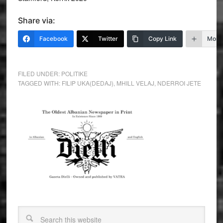
Share via:
Facebook
Twitter
Copy Link
More
FILED UNDER:
POLITIKE
TAGGED WITH:
FILIP UKA(DEDAJ)
,
MHILL VELAJ
,
NDERROI JETE