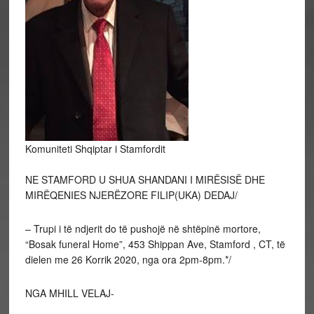
Komuniteti Shqiptar i Stamfordit
NE STAMFORD U SHUA SHANDANI I MIRËSISË DHE
MIRËQENIES NJERËZORE FILIP(UKA) DEDAJ/
– Trupi i të ndjerit do të pushojë në shtëpinë mortore,
“Bosak funeral Home”, 453 Shippan Ave, Stamford , CT, të
dielen me 26 Korrik 2020, nga ora 2pm-8pm.*/
NGA MHILL VELAJ-