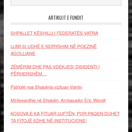
ARTIKUJT E FUNDIT
SHPALLET KËSHILLI I FEDERATËS VATRA
LUMI SI UDHË E NDRYSHIM NË POEZINË
AGOLLIANE
ZËMËRIM DHE PAS VDEKJES! DISIDENTI I
PËRHERSHËM…
Patriotë nga Shqipëria vizituan Vatrën
Mirëseardhje në Shqipëri, Ambasador Eric Wendt
KOSOVA E KA FITUAR LUFTËN, POR PAQEN DUHET
TA FITOJË EDHE NË INSTITUCIONE!