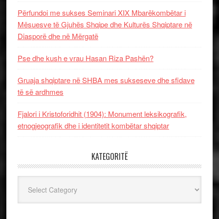
Përfundoi me sukses Seminari XIX Mbarëkombëtar i
Mësuesve të Gjuhës Shqipe dhe Kulturës Shqiptare në
Diasporë dhe në Mërgatë
Pse dhe kush e vrau Hasan Riza Pashën?
Gruaja shqiptare në SHBA mes sukseseve dhe sfidave
të së ardhmes
Fjalori i Kristoforidhit (1904): Monument leksikografik,
etnogjeografik dhe i identitetit kombëtar shqiptar
KATEGORITË
Kategoritë