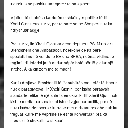
indirekt jane pushkatuar njerëz të pafajshëm.
Mjafton të shohësh karrierën e shkëlqyer politike të Ilir
Xhelil Gjonit pas 1992, për të parë se në Shqipëri nuk ka
ndryshuar asgjë.
Prej 1992, Ilir Xhelil Gjoni ka qenë deputet i PS, Ministër i
Brendshëm dhe Ambasador, ndërkohë që ka bërë
specializime në vendet e BE dhe SHBA, ndërsa viktimat e
regjimit diktatorial janë endur nëpër botë për të gjetur një
strehë. A ka cinizëm më të madh!
Kur iu drejtova Presidentit të Republikës me Letër të Hapur,
nuk e paragjykova Ilir Xhelil Gjonin, por kisha parasysh
standartet etike të një shteti demokratik. Ilir Xhelil Gjoni nuk
kishte merita personale, ai ishte i zgjedhur politik, por që
nuk i kishte denoncuar kurrë krimet e diktaturës dhe nuk ka
treguar kurrë me veprime se është konvertuar, pra ka
mbetur në shekullin e shkuar.