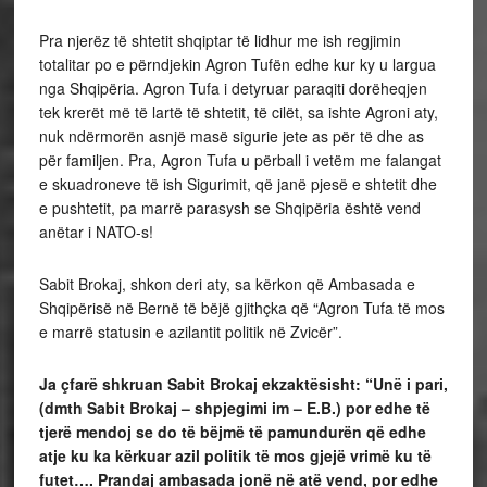
Pra njerëz të shtetit shqiptar të lidhur me ish regjimin
totalitar po e përndjekin Agron Tufën edhe kur ky u largua
nga Shqipëria. Agron Tufa i detyruar paraqiti dorëheqjen
tek krerët më të lartë të shtetit, të cilët, sa ishte Agroni aty,
nuk ndërmorën asnjë masë sigurie jete as për të dhe as
për familjen. Pra, Agron Tufa u përball i vetëm me falangat
e skuadroneve të ish Sigurimit, që janë pjesë e shtetit dhe
e pushtetit, pa marrë parasysh se Shqipëria është vend
anëtar i NATO-s!
Sabit Brokaj, shkon deri aty, sa kërkon që Ambasada e
Shqipërisë në Bernë të bëjë gjithçka që “Agron Tufa të mos
e marrë statusin e azilantit politik në Zvicër”.
Ja çfarë shkruan Sabit Brokaj ekzaktësisht: “Unë i pari,
(dmth Sabit Brokaj – shpjegimi im – E.B.) por edhe të
tjerë mendoj se do të bëjmë të pamundurën që edhe
atje ku ka kërkuar azil politik të mos gjejë vrimë ku të
futet…. Prandaj ambasada jonë në atë vend, por edhe