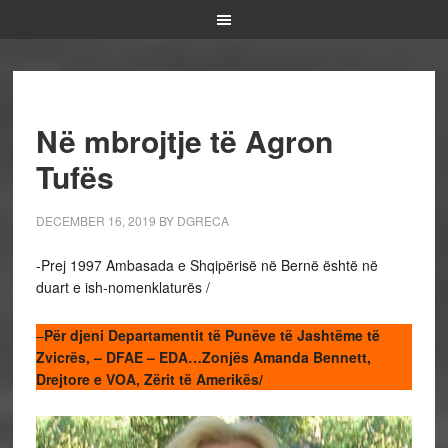
Në mbrojtje të Agron
Tufës
DECEMBER 16, 2019
BY
DGRECA
-Prej 1997 Ambasada e Shqipërisë në Bernë është në
duart e ish-nomenklaturës /
–
Për djeni Departamentit të Punëve të Jashtëme të
Zvicrës, – DFAE – EDA…
Zonjës Amanda Bennett,
Drejtore e VOA, Zërit të Amerikës/