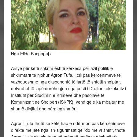
Nga Elida Buçpapaj /
Arsye për këtë shkrim është kërkesa për azil politik e
shkrimtarit të njohur Agron Tufa, i cili pas kërcënimeve të
vazhdueshme nga eksponentë të lartë të shtetit shqiptar,
detyrohet të japë dorëheqjen nga posti i Drejtorit ekzekutiv i
Institutit për Studimin e Krimeve dhe pasojave të
Komunizmit në Shqipëri (ISKPK), vend që e ka mbajtur me
shumë dinjitet dhe përgjegjshmëri.
Agroni Tufa thotë se këtë hap e ndërmori pas kërcënimeve
direkte me jetë nga ish-sigurimsat që “do më vrisnin”, thotë
Agroni ” siç ekzekutuan në mënyrë mafioze dëshmitarin