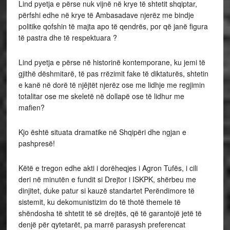
Lind pyetja e përse nuk vijnë në krye të shtetit shqiptar,
përfshi edhe në krye të Ambasadave njerëz me bindje
politike qofshin të majta apo të qendrës, por që janë figura
të pastra dhe të respektuara ?
Lind pyetja e përse në historinë kontemporane, ku jemi të
gjithë dëshmitarë, të pas rrëzimit fake të diktaturës, shtetin
e kanë në dorë të njējtët njerëz ose me lidhje me regjimin
totalitar ose me skeletë në dollapë ose të lidhur me
mafien?
Kjo është situata dramatike në Shqipëri dhe ngjan e
pashpresë!
Këtë e tregon edhe akti i dorëheqjes i Agron Tufës, i cili
deri në minutën e fundit si Drejtor i ISKPK, shërbeu me
dinjitet, duke patur si kauzë standartet Perëndimore të
sistemit, ku dekomunistizim do të thotë themele të
shëndosha të shtetit të së drejtës, që të garantojë jetë të
denjë për qytetarët, pa marrë parasysh preferencat