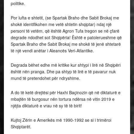
politike.
Por lufta e shtetit, (se Spartak Braho dhe Sabit Brokaj me
shokë identifikohen me vetë shtetin shqiptar) ndaj një
personi të vetëm, që është Agron Tufa tregon se në çfarë
degrade ndodhet sot Shqipëria! Është e patolerueshme që
Spartak Braho dhe Sabit Brokaj me shokë të jenë shtetarë
të një vendi anëtar i Aleancës Veri-Atlantike.
Degrada bëhet edhe më kritike kur shtypi i lirë në Shqipëri
është nën pranga. Dhe pa shtyp të lirë e të pavarur nuk
mund të pretendohet për ndryshime.
A do të ketë drejtësi për Haxhi Baçinozin që në diktaturë e
mbajtën të burgosur nën tortura ndërsa në vitin 2019 e
njëjta diktaturë e vrau në sy të të birit!
Kujtoj Zërin e Amerikës më 1990-1992 se si i trimëroi
Shqiptarët.