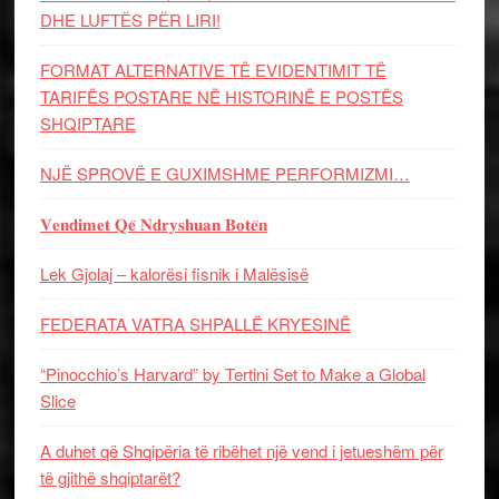
DHE LUFTЁS PЁR LIRI!
FORMAT ALTERNATIVE TË EVIDENTIMIT TË
TARIFËS POSTARE NË HISTORINË E POSTËS
SHQIPTARE
NJË SPROVË E GUXIMSHME PERFORMIZMI…
𝐕𝐞𝐧𝐝𝐢𝐦𝐞𝐭 𝐐𝐞̈ 𝐍𝐝𝐫𝐲𝐬𝐡𝐮𝐚𝐧 𝐁𝐨𝐭𝐞̈𝐧
Lek Gjolaj – kalorësi fisnik i Malësisë
FEDERATA VATRA SHPALLË KRYESINË
“Pinocchio’s Harvard” by Tertini Set to Make a Global
Slice
A duhet që Shqipëria të ribëhet një vend i jetueshëm për
të gjithë shqiptarët?