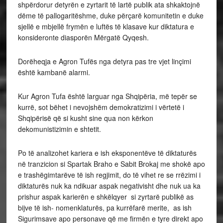
shpërdorur detyrën e zyrtarit të lartë publik ata shkaktojnë
dëme të pallogaritëshme, duke përçarë komunitetin e duke
sjellë e mbjellë frymën e luftës të klasave kur diktatura e
konsideronte diasporën Mërgatë Qyqesh.
Dorëheqja e Agron Tufës nga detyra pas tre vjet linçimi
është kambanë alarmi.
Kur Agron Tufa është larguar nga Shqipëria, më tepër se
kurrë, sot bëhet i nevojshëm demokratizimi i vërtetë i
Shqipërisë që si kusht sine qua non kërkon
dekomunistizimin e shtetit.
Po të analizohet kariera e ish eksponentëve të diktaturës
në tranzicion si Spartak Braho e Sabit Brokaj me shokë apo
e trashëgimtarëve të ish regjimit, do të vihet re se rrëzimi i
diktaturës nuk ka ndikuar aspak negativisht dhe nuk ua ka
prishur aspak karierën e shkëlqyer si zyrtarë publikë as
bijve të ish- nomenklaturës, pa kurrëfarë merite, as ish
Sigurimsave apo personave që me firmën e tyre direkt apo