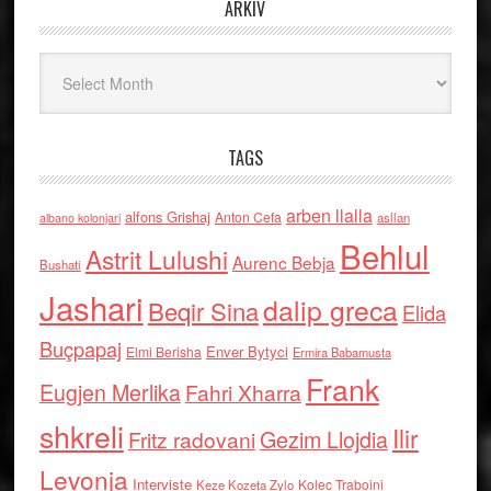
ARKIV
Arkiv
TAGS
arben llalla
alfons Grishaj
Anton Cefa
asllan
albano kolonjari
Behlul
Astrit Lulushi
Aurenc Bebja
Bushati
Jashari
dalip greca
Beqir Sina
Elida
Buçpapaj
Enver Bytyci
Elmi Berisha
Ermira Babamusta
Frank
Eugjen Merlika
Fahri Xharra
shkreli
Ilir
Gezim Llojdia
Fritz radovani
Levonja
Interviste
Kolec Traboini
Keze Kozeta Zylo