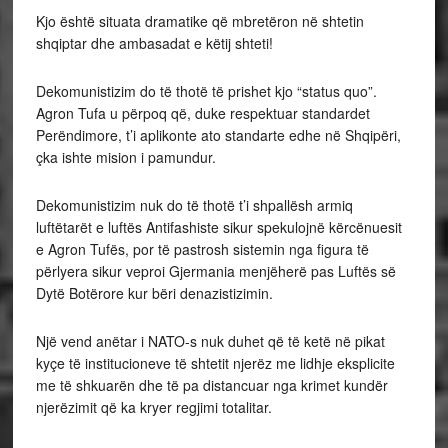
Kjo është situata dramatike që mbretëron në shtetin
shqiptar dhe ambasadat e këtij shteti!
Dekomunistizim do të thotë të prishet kjo “status quo”.
Agron Tufa u përpoq që, duke respektuar standardet
Perëndimore, t’i aplikonte ato standarte edhe në Shqipëri,
çka ishte mision i pamundur.
Dekomunistizim nuk do të thotë t’i shpallësh armiq
luftëtarët e luftës Antifashiste sikur spekulojnë kërcënuesit
e Agron Tufës, por të pastrosh sistemin nga figura të
përlyera sikur veproi Gjermania menjëherë pas Luftës së
Dytë Botërore kur bëri denazistizimin.
Një vend anëtar i NATO-s nuk duhet që të ketë në pikat
kyçe të institucioneve të shtetit njerëz me lidhje eksplicite
me të shkuarën dhe të pa distancuar nga krimet kundër
njerëzimit që ka kryer regjimi totalitar.