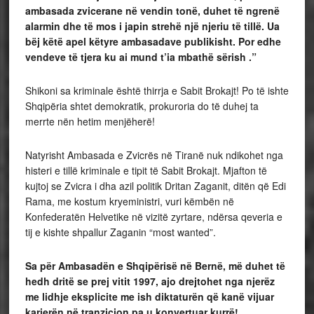
ambasada zvicerane në vendin tonë, duhet të ngrenë
alarmin dhe të mos i japin strehë një njeriu të tillë. Ua
bëj këtë apel këtyre ambasadave publikisht. Por edhe
vendeve të tjera ku ai mund t’ia mbathë sërish .”
Shikoni sa kriminale është thirrja e Sabit Brokajt! Po të ishte
Shqipëria shtet demokratik, prokuroria do të duhej ta
merrte nën hetim menjëherë!
Natyrisht Ambasada e Zvicrës në Tiranë nuk ndikohet nga
histeri e tillë kriminale e tipit të Sabit Brokajt. Mjafton të
kujtoj se Zvicra i dha azil politik Dritan Zaganit, ditën që Edi
Rama, me kostum kryeministri, vuri këmbën në
Konfederatën Helvetike në vizitë zyrtare, ndërsa qeveria e
tij e kishte shpallur Zaganin “most wanted”.
Sa për Ambasadën e Shqipërisë në Bernë, më duhet të
hedh dritë se prej vitit 1997, ajo drejtohet nga njerëz
me lidhje eksplicite me ish diktaturën që kanë vijuar
karierën në tranzicion pa u konvertuar kurrë!