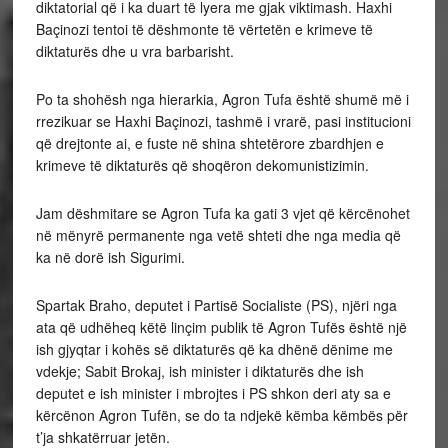
diktatorial që i ka duart të lyera me gjak viktimash. Haxhi
Baçinozi tentoi të dëshmonte të vërtetën e krimeve të
diktaturës dhe u vra barbarisht.
Po ta shohësh nga hierarkia, Agron Tufa është shumë më i
rrezikuar se Haxhi Baçinozi, tashmë i vrarë, pasi institucioni
që drejtonte ai, e fuste në shina shtetërore zbardhjen e
krimeve të diktaturës që shoqëron dekomunistizimin.
Jam dëshmitare se Agron Tufa ka gati 3 vjet që kërcënohet
në mënyrë permanente nga vetë shteti dhe nga media që
ka në dorë ish Sigurimi.
Spartak Braho, deputet i Partisë Socialiste (PS), njëri nga
ata që udhëheq këtë linçim publik të Agron Tufës është një
ish gjyqtar i kohës së diktaturës që ka dhënë dënime me
vdekje; Sabit Brokaj, ish minister i diktaturës dhe ish
deputet e ish minister i mbrojtes i PS shkon deri aty sa e
kërcënon Agron Tufën, se do ta ndjekë këmba këmbës për
t’ja shkatërruar jetën.