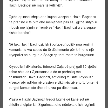
Haxhi Baçinozi në mars të këtij viti”.
Gjithë opinioni shqiptar e kujton vrasjen e Haxhi Baçinozit
në praninë e të birit dhe menjëherë pas saj, gjithë shtypi u
mbush me lajmin e rremë se “Haxhi Baçinozi u vra sepse
kishte borxhe”!
Në fakt Haxhi Baçinozi, ish i burgosur politik nga regjimi
komunist, u vra sepse do të dëshmonte për krimet e një
kryepolici në burgun e Spaçit që torturonte të burgosurit.
Kryepolici i diktaturës, Edmond Caja që prej gati 30 vjetësh
është shtetas i Gjermanisë e do të përballej me
dëshmitarin Haxhi Baçinozi, sot duhej të ishte i dyshuar
kryesor për ndikim në vrasjen e viktimës që e torturonte në
burgjet komuniste dhe që u vra pa dëshmuar.
Vrasja e Haxhi Baçinozit tregoi fuqinë që kanë sot në
shtetin shqiptar ish Sigurimsat dhe nëntoka e ish regjimit