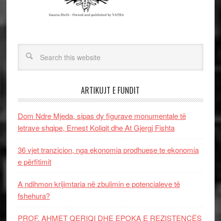
ARTIKUJT E FUNDIT
Dom Ndre Mjeda, sipas dy figurave monumentale të
letrave shqipe, Ernest Koliqit dhe At Gjergj Fishta
36 vjet tranzicion, nga ekonomia prodhuese te ekonomia
e përfitimit
A ndihmon krijimtaria në zbulimin e potencialeve të
fshehura?
PROF. AHMET QERIQI DHE EPOKA E REZISTENCЁS