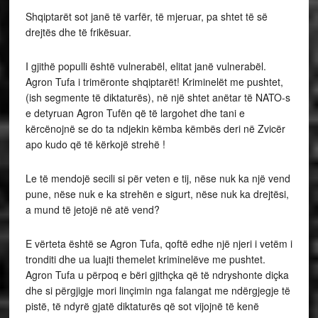
Shqiptarët sot janë të varfër, të mjeruar, pa shtet të së
drejtës dhe të frikësuar.
I gjithë populli është vulnerabël, elitat janë vulnerabël.
Agron Tufa i trimëronte shqiptarët! Kriminelët me pushtet,
(ish segmente të diktaturës), në një shtet anëtar të NATO-s
e detyruan Agron Tufën që të largohet dhe tani e
kërcënojnë se do ta ndjekin këmba këmbës deri në Zvicër
apo kudo që të kërkojë strehë !
Le të mendojë secili si për veten e tij, nëse nuk ka një vend
pune, nëse nuk e ka strehën e sigurt, nëse nuk ka drejtësi,
a mund të jetojë në atë vend?
E vërteta është se Agron Tufa, qoftë edhe një njeri i vetëm i
tronditi dhe ua luajti themelet kriminelëve me pushtet.
Agron Tufa u përpoq e bëri gjithçka që të ndryshonte diçka
dhe si përgjigje mori linçimin nga falangat me ndërgjegje të
pistë, të ndyrë gjatë diktaturës që sot vijojnë të kenë