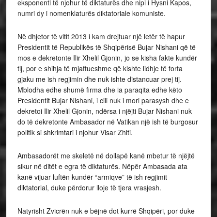
eksponenti të njohur të diktaturës dhe nipi i Hysni Kapos,
numri dy i nomenklaturës diktatoriale komuniste.
Në dhjetor të vitit 2013 i kam drejtuar një letër të hapur
Presidentit të Republikës të Shqipërisë Bujar Nishani që të
mos e dekretonte Ilir Xhelil Gjonin, jo se kisha fakte kundër
tij, por e shihja të mjaftueshme që kishte lidhje të forta
gjaku me ish regjimin dhe nuk ishte distancuar prej tij.
Mblodha edhe shumë firma dhe ia paraqita edhe këto
Presidentit Bujar Nishani, i cili nuk i mori parasysh dhe e
dekretoi Ilir Xhelil Gjonin, ndërsa i njëjti Bujar Nishani nuk
do të dekretonte Ambasador në Vatikan një ish të burgosur
politik si shkrimtari i njohur Visar Zhiti.
Ambasadorët me skeletë në dollapë kanë mbetur të njëjtë
sikur në ditët e egra të diktaturës. Nëpër Ambasada ata
kanë vijuar luftën kundër “armiqve” të ish regjimit
diktatorial, duke përdorur lloje të tjera vrasjesh.
Natyrisht Zvicrën nuk e bëjnë dot kurrë Shqipëri, por duke