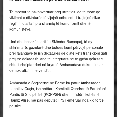
Të mbetur të pakonvertuar prej urrejtjes, do të thotë që
viktimat e diktaturës të vijojnë edhe sot t’i trajtojnë sikur
regjimi totalitar, pra si armiq të komunizmit dhe të
komunistëve.
Unë dhe bashkëshorti im Skënder Buçpapaj, të dy
shkrimtarë, gazetarë dhe botues kemi përvojë personale
prej falangave të ish diktaturës që gjatë këtij tranzicioni gati
prej tre dekadash janë të integruara në të gjitha qelizat e
shtetit shqiptar deri në krye të Ambasadave duke minuar
demokratizimin e vendit .
Ambasada e Shqipërisë në Bernë ka patur Ambasador
Leontiev Çuçin, ish anëtar i Komitetit Qendror të Partisë së
Punës të Shqipërisë (KQPPSH) dhe ministër i kohës të
Ramiz Alisë, më pas deputet i PS i emëruar nga kjo forcë
politike.