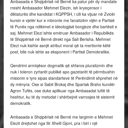
Ambasada e Shqipërisë në Bernë ka patur për dy mandate
rresht Ambasador Mehmet Elezin, ish kryeçensor i
diktaturës dhe kandidat i KQPPSH, i cili ka vijuar në Zvicër
kursin e vjetër kur e mbronte me fanatizëm vijën e Partisë
të Punës nga ndikimet e ideologjisë borgjeze dhe bartësit e
saj. Mehmet Elezi ishte emëruar Ambasador i Republikës
të Shqipërisë në Bernë direkt nga Sali Berisha. Mehmet
Elezi nuk kishte asnjë atribut moral që ta meritonte këtë
post, bile nuk ishte as eksponent i Partisë Demokratike.
Qendrimi armiqësor dogmatik që shfaros pluralizmin dhe
nuk i toleron zyrtarët publikë apo gazetarët të përmbushin
misionin e tyre sipas standarteve të Perëndimit shprehet në
dy mënyra: Ose si Sabit Brokaj dhe Spartak Braho kundër
Agron Tufës, ose duke aplikuar nga Ambasadat luftë të
heshtur, ku të dy metodat i shërbejnë varrosjes të sistemit
demokratik.
Ambasada e Shqipërisë në Bernë me largimin e Mehmet
Elezit drejtohet nga Ilir Xhelil Gjoni, pra i biri i një