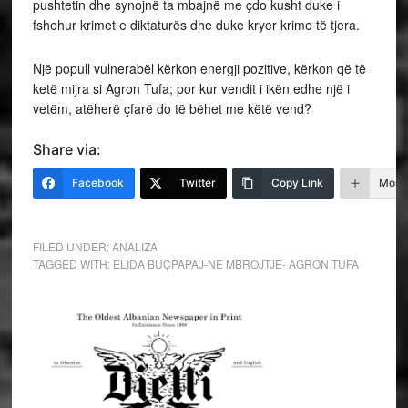
pushtetin dhe synojnë ta mbajnë me çdo kusht duke i
fshehur krimet e diktaturës dhe duke kryer krime të tjera.
Një popull vulnerabël kërkon energji pozitive, kërkon që të
ketë mijra si Agron Tufa; por kur vendit i ikën edhe një i
vetëm, atëherë çfarë do të bëhet me këtë vend?
Share via:
Facebook
Twitter
Copy Link
More
FILED UNDER:
ANALIZA
TAGGED WITH:
ELIDA BUÇPAPAJ-NE MBROJTJE- AGRON TUFA