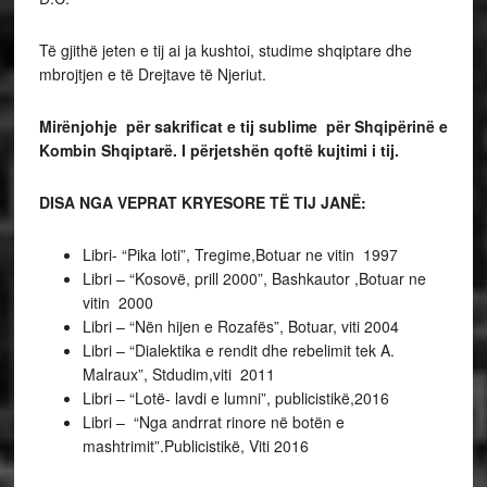
Të gjithë jeten e tij ai ja kushtoi, studime shqiptare dhe
mbrojtjen e të Drejtave të Njeriut.
Mirënjohje për sakrificat e tij sublime për Shqipërinë e
Kombin Shqiptarë. I përjetshën qoftë kujtimi i tij.
DISA NGA VEPRAT KRYESORE TË TIJ JANË:
Libri- “Pika loti”, Tregime,Botuar ne vitin 1997
Libri – “Kosovë, prill 2000”, Bashkautor ,Botuar ne
vitin 2000
Libri – “Nën hijen e Rozafës”, Botuar, viti 2004
Libri – “Dialektika e rendit dhe rebelimit tek A.
Malraux”, Stdudim,viti 2011
Libri – “Lotë- lavdi e lumni”, publicistikë,2016
Libri – “Nga andrrat rinore në botën e
mashtrimit”.Publicistikë, Viti 2016