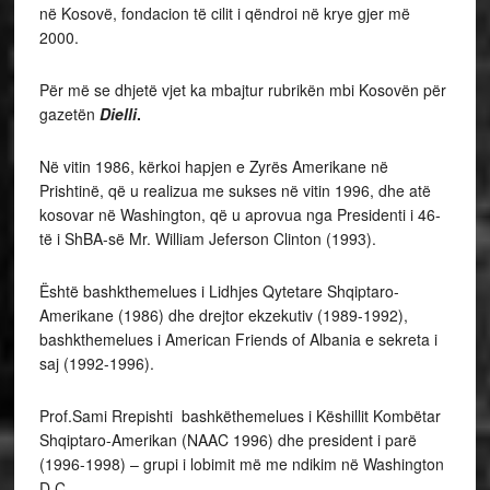
në Kosovë, fondacion të cilit i qëndroi në krye gjer më
2000.
Për më se dhjetë vjet ka mbajtur rubrikën mbi Kosovën për
gazetën
Dielli
.
Në vitin 1986, kërkoi hapjen e Zyrës Amerikane në
Prishtinë, që u realizua me sukses në vitin 1996, dhe atë
kosovar në Washington, që u aprovua nga Presidenti i 46-
të i ShBA-së Mr. William Jeferson Clinton (1993).
Është bashkthemelues i Lidhjes Qytetare Shqiptaro-
Amerikane (1986) dhe drejtor ekzekutiv (1989-1992),
bashkthemelues i American Friends of Albania e sekreta i
saj (1992-1996).
Prof.Sami Rrepishti bashkëthemelues i Këshillit Kombëtar
Shqiptaro-Amerikan (NAAC 1996) dhe president i parë
(1996-1998) – grupi i lobimit më me ndikim në Washington
D.C.