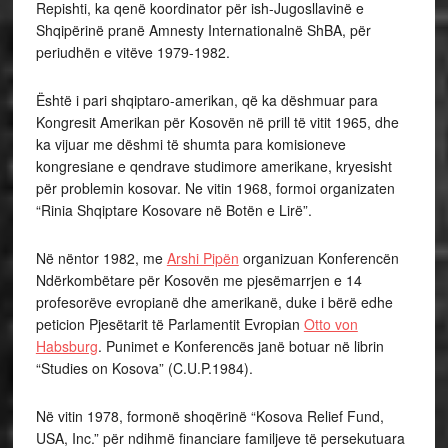
Repishti, ka qenë koordinator për ish-Jugosllavinë e
Shqipërinë pranë Amnesty Internationalnë ShBA, për
periudhën e vitëve 1979-1982.
Është i pari shqiptaro-amerikan, që ka dëshmuar para
Kongresit Amerikan për Kosovën në prill të vitit 1965, dhe
ka vijuar me dëshmi të shumta para komisioneve
kongresiane e qendrave studimore amerikane, kryesisht
për problemin kosovar. Ne vitin 1968, formoi organizaten
“Rinia Shqiptare Kosovare në Botën e Lirë”.
Në nëntor 1982, me
Arshi Pipën
organizuan Konferencën
Ndërkombëtare për Kosovën me pjesëmarrjen e 14
profesorëve evropianë dhe amerikanë, duke i bërë edhe
peticion Pjesëtarit të Parlamentit Evropian
Otto von
Habsburg
. Punimet e Konferencës janë botuar në librin
“Studies on Kosova” (C.U.P.1984).
Në vitin 1978, formonë shoqërinë “Kosova Relief Fund,
USA, Inc.” për ndihmë financiare familjeve të persekutuara