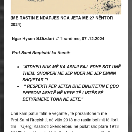
(ME RASTIN E NDARJES NGA JETA ME 27 NËNTOR
2024)
Nga: Hysen S.Dizdari // Tiranë me, 07 .12.2024
Prof.Sami Rrepishti ka thenë:
“ATDHEU NUK MË KA ASNJI FAJ. EDHE SOT UNË
THEM: SHQIPËRI MË JEP NDER ME JEP EMNIN
SHQIPTAR ”!
“ RESPEKTI PËR JETËN DHE DINJITETIN E ÇDO
PERSONI ASHTË NË KRYE TË LISTËS SË
DETYRIMEVE TONA NË JETË.”
Unë kam patur fatin e veçantë , të prezantohem me
Prof.Sami Rrepishti, në vitin 2018 me rastin botimit të librit
tim : “Gjergj Kastrioti Skënderbeu në pullat shqiptare 1913-