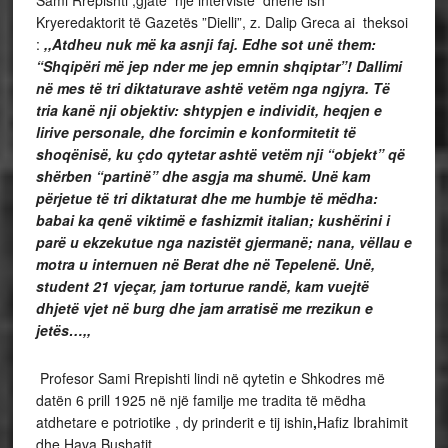
Kryeredaktorit të Gazetës ”Dielli”, z. Dalip Greca ai
theksoi
:
,,Atdheu nuk më ka asnji faj. Edhe sot unë them:
“Shqipëri më jep nder me jep emnin shqiptar”!
Dallimi
në mes të tri diktaturave ashtë vetëm nga ngjyra. Të
tria kanë nji objektiv: shtypjen e individit, heqjen e
lirive personale, dhe forcimin e konformitetit të
shoqënisë, ku çdo qytetar ashtë vetëm nji “objekt” që
shërben “partinë” dhe asgja ma shumë. Unë kam
përjetue të tri diktaturat dhe me humbje të mëdha:
babai ka qenë viktimë e fashizmit italian; kushërini i
parë u ekzekutue nga nazistët gjermanë; nana, vëllau e
motra u internuen në Berat dhe në Tepelenë. Unë,
student 21 vjeçar, jam torturue randë, kam vuejtë
dhjetë vjet në burg dhe jam arratisë me rrezikun e
jetës…,,
Profesor Sami Rrepishti lindi në qytetin e Shkodres më
datën 6 prill 1925 në një familje me tradita të mëdha
atdhetare e potriotike , dy prinderit e tij
ishin
,
Hafiz Ibrahimit
dhe Hava Bushatit .