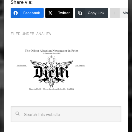
Share via:
Facebook
Twitter
Copy Link
More
FILED UNDER:
ANALIZA