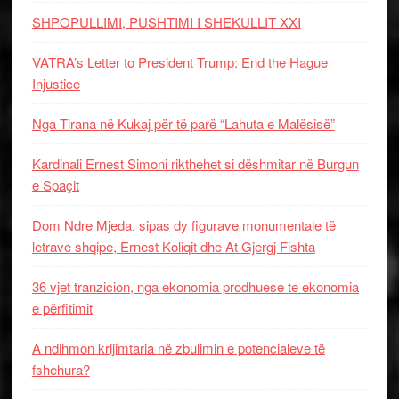
SHPOPULLIMI, PUSHTIMI I SHEKULLIT XXI
VATRA’s Letter to President Trump: End the Hague
Injustice
Nga Tirana në Kukaj për të parë “Lahuta e Malësisë”
Kardinali Ernest Simoni rikthehet si dëshmitar në Burgun
e Spaçit
Dom Ndre Mjeda, sipas dy figurave monumentale të
letrave shqipe, Ernest Koliqit dhe At Gjergj Fishta
36 vjet tranzicion, nga ekonomia prodhuese te ekonomia
e përfitimit
A ndihmon krijimtaria në zbulimin e potencialeve të
fshehura?