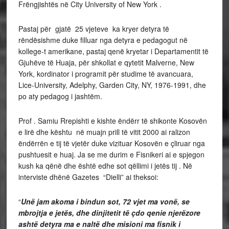
Frëngjishtës në City University of New York .
Pastaj për gjatë 25 vjeteve ka kryer detyra të
rëndësishme duke filluar nga detyra e pedagogut në
kollege-t amerikane, pastaj qenë kryetar i Departamentit të
Gjuhëve të Huaja, për shkollat e qytetit Malverne, New
York, kordinator i programit për studime të avancuara,
Lice-University, Adelphy, Garden City, NY, 1976-1991, dhe
po aty pedagog i jashtëm.
Prof . Samiu Rrepishti e kishte ëndërr të shikonte Kosovën
e lirë dhe kështu në muajn prill të vitit 2000 ai ralizon
ëndërrën e tij të vjetër duke vizituar Kosovën e çliruar nga
pushtuesit e huaj. Ja se me durim e Fisnikeri ai e spjegon
kush ka qënë dhe është edhe sot qëllimi i jetës tij . Në
interviste dhënë Gazetes “Dielli” ai theksoi:
“
Unë jam akoma i bindun sot, 72 vjet ma vonë, se
mbrojtja e jetës, dhe dinjitetit të çdo qenie njerëzore
ashtë detyra ma e naltë dhe misioni ma fisnik i