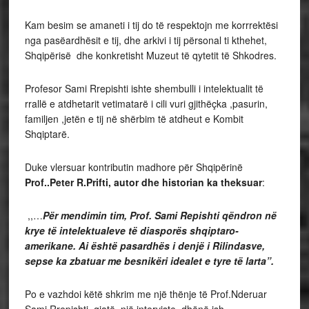
Kam besim se amaneti i tij do të respektojn me korrrektësi
nga pasëardhësit e tij, dhe arkivi i tij përsonal ti kthehet,
Shqipërisë dhe konkretisht Muzeut të qytetit të Shkodres.
Profesor Sami Rrepishti ishte shembulli i intelektualit të
rrallë e atdhetarit vetimatarë i cili vuri gjithëçka ,pasurin,
familjen ,jetën e tij në shërbim të atdheut e Kombit
Shqiptarë.
Duke vlersuar kontributin madhore për Shqipërinë
Prof..Peter R.Prifti, autor dhe historian ka theksuar
:
,,…
Për mendimin tim, Prof. Sami Repishti qëndron në
krye të intelektualeve të diasporës shqiptaro-
amerikane. Ai është pasardhës i denjë i Rilindasve,
sepse ka zbatuar me besnikëri idealet e tyre të larta”.
Po e vazhdoi këtë shkrim me një thënje të Prof.Nderuar
Sami Rrepishti ,gjatë një interviste dhënë ish