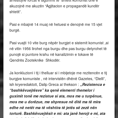
akuzojnë me akuzën “Agjitacion e propagandë kundër
shtetit”.
Pasi e mbajnë 14 muaj në hetuesi e denojnë me 15 vjet
burgë.
Pasi vuajti 10 vite burg nëpër burgjet e sistemit komunist ,ai
në vitin 1956 lirohet nga burgu dhe pas burgu detyrohet të
punojë si puntore krahu në kanalizimin e tokave të
Qendrës Zooteknike Shkodër.
Ja konkluzioni i tij i thelluar si i mbijetoje me rezitencën e tij
burgjve komuniste , në intervistën dhënë Gazetes, “Dielli”,
ish kryeredaktoti, Dalip Greca ai thekson :
,,
Rezistenca e
“bashkëvuejtësve” ka qenë elementi themelor i
guximit tonë me rezistue si ata, mos me u turpënue,
mos me u dorëzue, me shpresue në ditë ma të mira
edhe në netët ma të vështira të jetës së zezë nën
torturë. Bashkëvuejtësit e mi: ata janë herojt e mi, ata