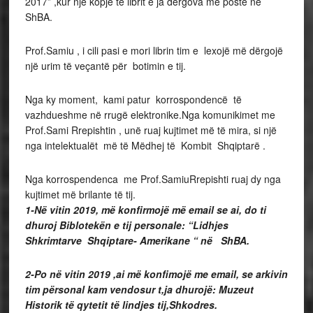
2017” ,kur një kopje të librit e ja dergova me postë në
ShBA.
Prof.Samiu , i cili pasi e mori librin tim e lexojë më dërgojë
një urim të veçantë për botimin e tij.
Nga ky moment, kami patur korrospondencë të
vazhdueshme në rrugë elektronike.Nga komunikimet me
Prof.Sami Rrepishtin , unë ruaj kujtimet më të mira, si një
nga intelektualët më të Mëdhej të Kombit Shqiptarë .
Nga korrospendenca me Prof.SamiuRrepishti ruaj dy nga
kujtimet më brilante të tij.
1-Në vitin 2019, më konfirmojë më email se ai, do ti
dhuroj Biblotekën e tij personale: “Lidhjes
Shkrimtarve Shqiptare- Amerikane “ në ShBA.
2-Po në vitin 2019 ,ai më konfimojë me email, se arkivin
tim përsonal kam vendosur t,ja dhurojë: Muzeut
Historik të qytetit të lindjes tij,Shkodres.