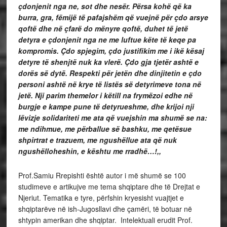
çdonjenit nga ne, sot dhe nesër. Përsa kohë që ka
burra, gra, fëmijë të pafajshëm që vuejnë për çdo arsye
qoftë dhe në çfarë do mënyre qoftë, duhet të jetë
detyra e çdonjenit nga ne me luftue këte të keqe pa
kompromis. Çdo spjegim, çdo justifikim me i ikë kësaj
detyre të shenjtë nuk ka vlerë. Çdo gja tjetër ashtë e
dorës së dytë. Respekti për jetën dhe dinjitetin e çdo
personi ashtë në krye të listës së detyrimeve tona në
jetë. Nji parim themelor i këtill na frymëzoi edhe në
burgje e kampe pune të detyrueshme, dhe krijoi nji
lëvizje solidariteti me ata që vuejshin ma shumë se na:
me ndihmue, me përballue së bashku, me qetësue
shpirtrat e trazuem, me ngushëllue ata që nuk
ngushëlloheshin, e kështu me rradhë…!,,
Prof.Samiu Rrepishti është autor i më shumë se 100
studimeve e artikujve me tema shqiptare dhe të Drejtat e
Njeriut. Tematika e tyre, përfshin kryesisht vuajtjet e
shqiptarëve në ish-Jugosllavi dhe çamëri, të botuar në
shtypin amerikan dhe shqiptar. Intelektuali erudit Prof.