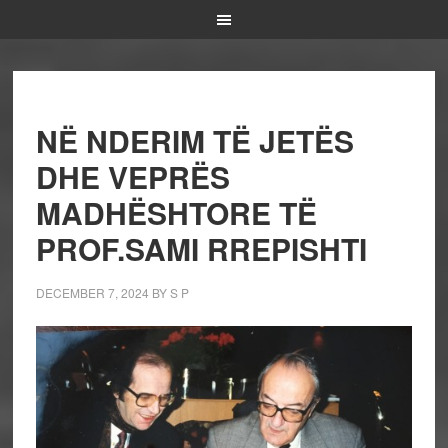
NË NDERIM TË JETËS
DHE VEPRËS
MADHËSHTORE TË
PROF.SAMI RREPISHTI
DECEMBER 7, 2024
BY
S P