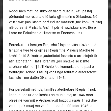
Ndoqi mësimet në shkollën fillore “Oso Kuka”, pastaj
përfundoi me rezultate të larta gjimnazin e Shkodres. Në
vitin 1942 pasi kishte përfunduar maturën ,me konkurs fitoj
një burse të Ministria Arsimit për të vazhduar shkollën e
Larte në Fakultetin e Historisë të Firences, Itali.
Persekutimi i familjes Rrepishti filloje ne vitin 1943 ku në
fshatin e tyre të origjinës Rrepisht të Malësis Madhe të
krahinës të Shkodres ,autoritetet fashiste e arrestojnë të
atin atdhetarin Hafiz Ibrahimi ,për shkakë se kishte
strehuar nipin e tij i cili kishte ide komuniste dhe pasi e
torturojnë rëndë i ati i tij vdes nga toturat e autoriteteve
fashiste me datën 29 shtator 1943.
Por persekutimet ndaj familjes atedhetare Rrepishti nuk
kanë të ndalur dhe kështu në muajn maj të 1946 mori
pjesë në varrimit e Arqipeshkvit Imzot Gaspër Thaçi dhe
vetem pak muaj me vonë me datën 22 tetor 1946, e
arrestojnë forcat e sigurimit të shtetit komunist dhe e