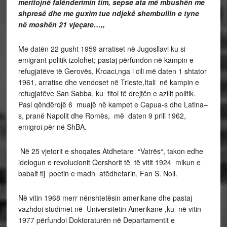
meritojnë falënderimin tim, sepse ata më mbushën me
shpresë dhe me guxim tue ndjekë shembullin e tyne
në moshën 21 vjeçare…,,
Me datën 22 gusht 1959 arratiset në Jugosllavi ku si
emigrant politik izolohet; pastaj përfundon në kampin e
refugjatëve të Gerovës, Kroaci,nga i cili më daten 1 shtator
1961, arratise dhe vendoset në Trieste,Itali në kampin e
refugjatëve San Sabba, ku fitoi të drejtën e azilit politik.
Pasi qëndërojë 6 muajë në kampet e Capua-s dhe Latina–
s, pranë Napolit dhe Romës, më daten 9 prill 1962,
emigroi për në ShBA.
Në 25 vjetorit e shoqates Atdhetare “Vatrës“, takon edhe
idelogun e revolucionit Qershorit të të vitit 1924 mikun e
babait tij poetin e madh atëdhetarin, Fan S. Noli.
Në vitin 1968 merr nënshtetësin amerikane dhe pastaj
vazhdoi studimet në Universitetin Amerikane ,ku në vitin
1977 përfundoi Doktoraturën në Departamentit e