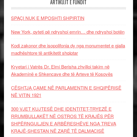
ARTIKUJT E FUNDIT
SPAÇI NUK E MPOSHTI SHPIRTIN
New York, qyteti që ndryshoi emrin… dhe ndryshoi botën
Kodi zakonor dhe isopolifonia dy nga monumentet e gjalla
madhështore të antikitetit shqiptar
Kryetari i Vatrës Dr. Elmi Berisha zhvilloi takim në
Akademinë e Shkencave dhe të Arteve të Kosovës
ÇËSHTJA ÇAME NË PARLAMENTIN E SHQIPËRISË
NË VITIN 1921
300 VJET KUJTESË DHE IDENTITET-TRYEZË E
RRUMBULLAKËT NË OSTROS TË KRAJËS PËR
SHPËRNGULJEN E ARBËRESHËVE NGA TREVA
KRAJË-SHESTAN NË ZARË TË DALMACISË