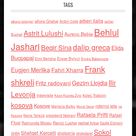
TAGS
arben llalla
alfons Grishaj
Anton Cefa
asllan
albano kolonjari
Behlul
Astrit Lulushi
Aurenc Bebja
Bushati
Jashari
dalip greca
Beqir Sina
Elida
Buçpapaj
Enver Bytyci
Elmi Berisha
Ermira Babamusta
Frank
Eugjen Merlika
Fahri Xharra
shkreli
Ilir
Gezim Llojdia
Fritz radovani
Levonja
Interviste
Kolec Traboini
Keze Kozeta Zylo
kosova
Kosove
nderroi jete
Marjana Bulku
ne
Murat Gecaj
Rafaela Prifti
Rafael
Nene Tereza
Kosove
presidenti Nishani
Floqi
Raimonda Moisiu
Ramiz Lushaj
reshat kripa
Sadik Elshani
Sokol
Shefqet Kercelli
shqiperia
shqiptaret
SHBA