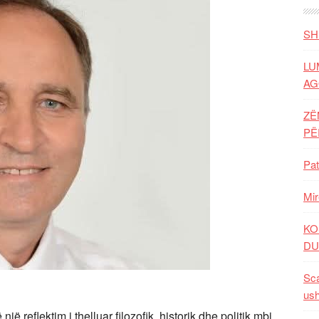
SH
LU
AG
ZË
P
Pat
Mir
KO
DU
Sca
ush
një reflektim i thelluar filozofik, historik dhe politik mbi