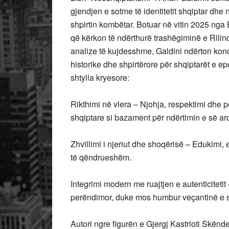
gjendjen e sotme të identitetit shqiptar dhe 
shpirtin kombëtar. Botuar në vitin 2025 nga 
që kërkon të ndërthurë trashëgiminë e Rilin
analize të kujdesshme, Galdini ndërton kon
historike dhe shpirtërore për shqiptarët e epo
shtylla kryesore:
Rikthimi në vlera – Njohja, respektimi dhe p
shqiptare si bazament për ndërtimin e së a
Zhvillimi i njeriut dhe shoqërisë – Edukimi, 
të qëndrueshëm.
Integrimi modern me ruajtjen e autenticitetit
perëndimor, duke mos humbur veçantinë e sa
Autori ngre figurën e Gjergj Kastrioti Skënd