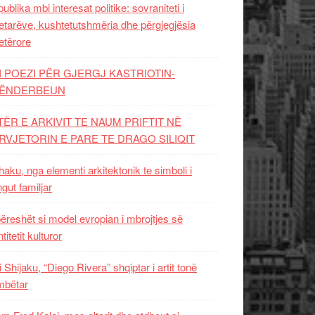
ublika mbi interesat politike: sovraniteti i
etarëve, kushtetutshmëria dhe përgjegjësia
etërore
I POEZI PËR GJERGJ KASTRIOTIN-
ËNDERBEUN
TËR E ARKIVIT TE NAUM PRIFTIT NË
RVJETORIN E PARE TE DRAGO SILIQIT
aku, nga elementi arkitektonik te simboli i
ngut familjar
ëreshët si model evropian i mbrojtjes së
titetit kulturor
i Shijaku, “Diego Rivera” shqiptar i artit tonë
mbëtar