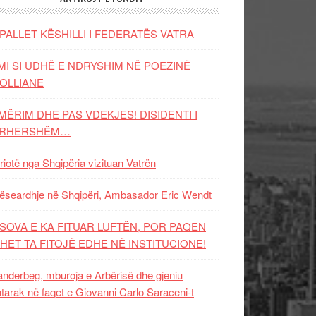
PALLET KËSHILLI I FEDERATËS VATRA
MI SI UDHË E NDRYSHIM NË POEZINË
OLLIANE
MËRIM DHE PAS VDEKJES! DISIDENTI I
ËRHERSHËM…
riotë nga Shqipëria vizituan Vatrën
ëseardhje në Shqipëri, Ambasador Eric Wendt
SOVA E KA FITUAR LUFTËN, POR PAQEN
HET TA FITOJË EDHE NË INSTITUCIONE!
nderbeg, mburoja e Arbërisë dhe gjeniu
tarak në faqet e Giovanni Carlo Saraceni-t