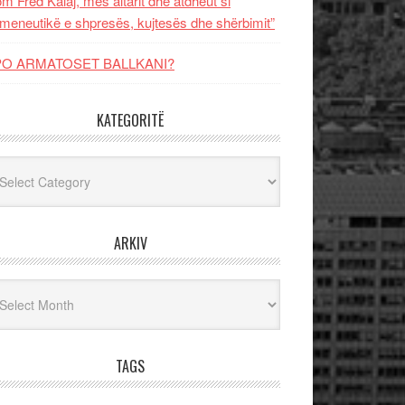
m Fred Kalaj, mes altarit dhe atdheut si
meneutikë e shpresës, kujtesës dhe shërbimit”
PO ARMATOSET BALLKANI?
KATEGORITË
egoritë
ARKIV
iv
TAGS