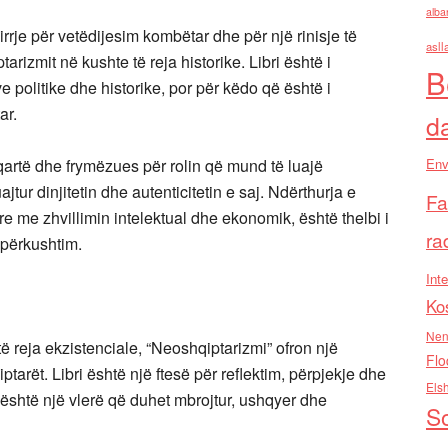
alba
rrje për vetëdijesim kombëtar dhe për një rinisje të
asll
rizmit në kushte të reja historike. Libri është i
B
 politike dhe historike, por për këdo që është i
ar.
d
ë qartë dhe frymëzues për rolin që mund të luajë
Env
jtur dinjitetin dhe autenticitetin e saj. Ndërthurja e
Fa
re me zhvillimin intelektual dhe ekonomik, është thelbi i
ra
 përkushtim.
Inte
Ko
Nen
 reja ekzistenciale, “Neoshqiptarizmi” ofron një
Flo
tarët. Libri është një ftesë për reflektim, përpjekje dhe
Els
r është një vlerë që duhet mbrojtur, ushqyer dhe
So