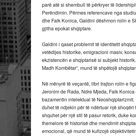
parë atë si shembull të përkryer të lidership
Perëndimin. Përmes referencave nga studiue
dhe Faik Konica, Galdini dëshmon rolin e Sk
gjitha epokat shqiptare.
Galdini i qaset problemit të identitetit shq
vetëdijes historike, emigracioni masiv, kon
ekzistencën e shqiptarisë si subjekt historik
Madh Kombëtar”, mund të shpëtojë shqiptarë
Në mënyrë të veçantë, libri trajton rolin e f
Jeronim de Rada, Ndre Mjeda, Faik Konica dh
bazamentin intelektual të Neoshqiptarizmit.
duhet të ndjekin për të ndërtuar një shoqëri 
shquhet për një stil të pasur retorik, duke k
themelore të historisë dhe mendimit shqiptar
emocional, që mund të kufizojë objektiviteti