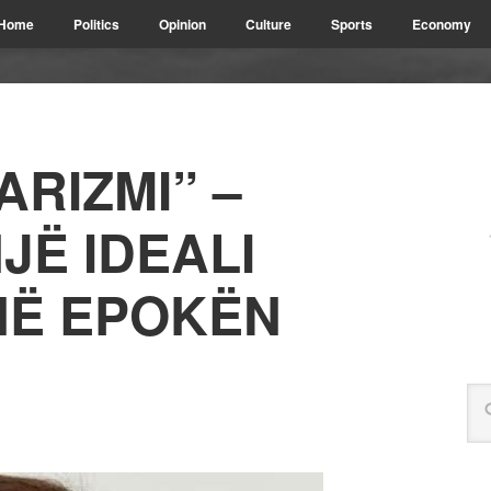
Home
Politics
Opinion
Culture
Sports
Economy
RIZMI” –
NJË IDEALI
NË EPOKËN