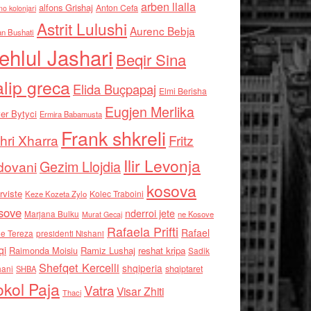
arben llalla
alfons Grishaj
Anton Cefa
no kolonjari
Astrit Lulushi
Aurenc Bebja
an Bushati
ehlul Jashari
Beqir Sina
alip greca
Elida Buçpapaj
Elmi Berisha
Eugjen Merlika
er Bytyci
Ermira Babamusta
Frank shkreli
hri Xharra
Fritz
Ilir Levonja
Gezim Llojdia
dovani
kosova
rviste
Kolec Traboini
Keze Kozeta Zylo
sove
nderroi jete
Marjana Bulku
ne Kosove
Murat Gecaj
Rafaela Prifti
Rafael
e Tereza
presidenti Nishani
qi
Raimonda Moisiu
Ramiz Lushaj
reshat kripa
Sadik
Shefqet Kercelli
shqiperia
hani
shqiptaret
SHBA
kol Paja
Vatra
Visar Zhiti
Thaci