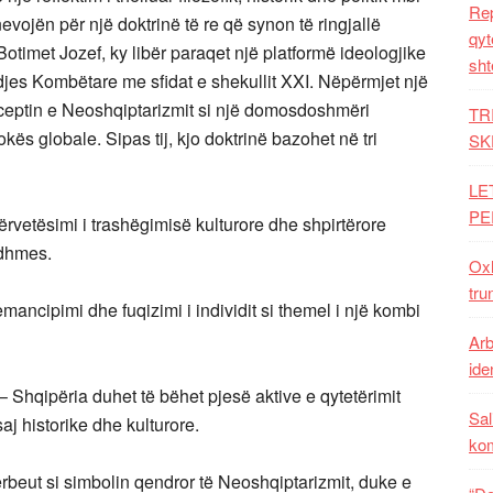
Rep
nevojën për një doktrinë të re që synon të ringjallë
qyt
Botimet Jozef, ky libër paraqet një platformë ideologjike
sht
djes Kombëtare me sfidat e shekullit
XXI. Nëpërmjet një
ceptin e Neoshqiptarizmit si një domosdoshmëri
TR
kës globale. Sipas tij, kjo doktrinë bazohet në tri
SK
LE
PE
ërvetësimi i trashëgimisë kulturore dhe shpirtërore
rdhmes.
Oxh
tru
emancipimi dhe fuqizimi i individit si themel i një kombi
Arb
iden
 – Shqipëria duhet të bëhet pjesë aktive e qytetërimit
Sal
j historike dhe kulturore.
ko
erbeut si simbolin qendror të Neoshqiptarizmit, duke e