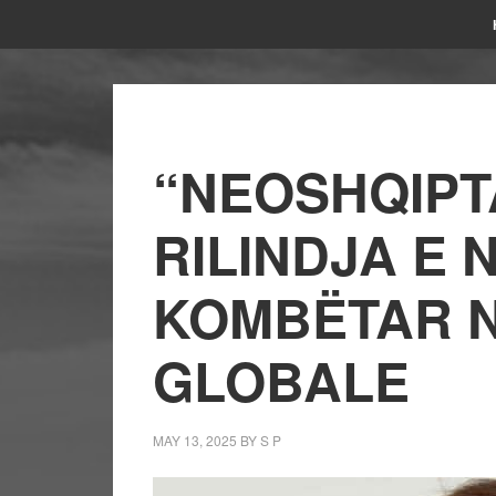
“NEOSHQIPTA
RILINDJA E 
KOMBËTAR 
GLOBALE
MAY 13, 2025
BY
S P