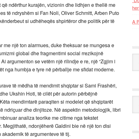
“Do
it që ndërthur kurajën, vizionin dhe lidhjen e thellë me
her
s të ndryshëm si Fan Noli, Oliver Schmitt, Arben Puto
ënderbeut si udhëheqës shpirtëror dhe politik për të
A 
iptar me një ton alarmues, duke theksuar se mungesa e
sumizmi global dhe fragmentimi social rrezikojnë
Kat
. Ai argumenton se vetëm një rilindje e re, një “Zgjim i
t nga humbja e tyre në përballje me sfidat moderne.
igurave të mëdha të mendimit shqiptar si Sami Frashëri,
e Ukshin Hoti, të cilët për autorin përbëjnë
Ark
 Këta mendimtarë paraqiten si modelet që shqiptarët
të ndriçuar dhe dinjitoze. Në aspektin metodologjik, libri
ombinuar analiza teorike me citime nga tekstet
. Megjithatë, ndonjëherë Galdini bie në një ton disi
n akademik të argumenteve të tij.