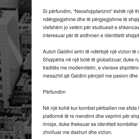
Si përfundim, “Neoshqiptarizmi” është një thi
ndërgjegjshme dhe të përgjegjshme të shqipta
vlefshëm jo vetëm për studiuesit e shkencave
interesuar për të ardhmen e identitetit shqipt
Autori Galdini arrin të ndërtojë një vizion t
Shqipëria në një botë të globalizuar, duke rua
traditës me modernitetin, e vlerave shpirtëro
mesazhit që Galdini përcjell me pasion dhe
Përfundim
Në një kohë kur kombet përballen me sfida të
platformë të re mendimi dhe veprimi për shqip
rinisje, duke theksuar se identiteti kombëta
zhvilluar me dashuri dhe vizion.