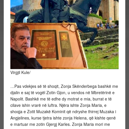
Virgjil Kule/
…Pas vdekjes së të shoqit, Zonja Skënderbega bashkë me
djalin e saj të vogël Zotin Gjon, u vendos në Mbretërinë e
Napolit. Bashkë me të edhe dy motrat e mia, burrat e të
cilave ishin vrarë në luftra. Njëra ishte Zonja Maria, e
shoqja e Zotit Muzakë Kominit që ndryshe thirrej Muzaka i
Angjelines, kurse tjetra ishte zonja Helena, që kishte qenë
e martuar me zotin Gjergj Karles. Zonja Maria mori me