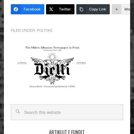
Facebook
Twitter
Copy Link
More
FILED UNDER:
POLITIKE
ARTIKUJT E FUNDIT