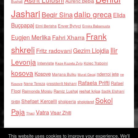
Aurenc Bebja
Bushati
Jashari
dalip greca
Beqir Sina
Elida
Buçpapaj
Enver Bytyci
Elmi Berisha
Ermira Babamusta
Frank
Eugjen Merlika
Fahri Xharra
shkreli
Ilir
Gezim Llojdia
Fritz radovani
Levonja
Interviste
Kolec Traboini
Keze Kozeta Zylo
kosova
Kosove
nderroi jete
Marjana Bulku
ne
Murat Gecaj
Rafaela Prifti
Rafael
Nene Tereza
Kosove
presidenti Nishani
Floqi
Raimonda Moisiu
Ramiz Lushaj
reshat kripa
Sadik Elshani
Sokol
Shefqet Kercelli
shqiperia
shqiptaret
SHBA
Paja
Vatra
Visar Zhiti
Thaci
This website uses cookies to improve your experience. We'll