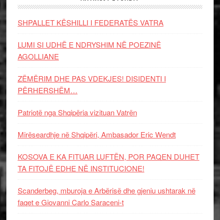
SHPALLET KËSHILLI I FEDERATËS VATRA
LUMI SI UDHË E NDRYSHIM NË POEZINË
AGOLLIANE
ZËMËRIM DHE PAS VDEKJES! DISIDENTI I
PËRHERSHËM…
Patriotë nga Shqipëria vizituan Vatrën
Mirëseardhje në Shqipëri, Ambasador Eric Wendt
KOSOVA E KA FITUAR LUFTËN, POR PAQEN DUHET
TA FITOJË EDHE NË INSTITUCIONE!
Scanderbeg, mburoja e Arbërisë dhe gjeniu ushtarak në
faqet e Giovanni Carlo Saraceni-t