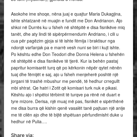
Asokohe ime shoqe, nëna juaj e quajtur Maria Dukagjina,
ishte shtatzanë në muajin e fundit me Don Andrianon. Ajo
shkoi në Durrës ku u fsheh në shtëpitë e disa fisnikëve miq
tanët, dhe aty lindi të sipërpërmendurin Andriano, i cili u
cua për pagëzim gjoja si të ishte fëmija i braktisur nga
ndonjë varfanjak pa e marrë vesh nuni se biri i kujt ishte.
Po kështu edhe Don Teodori dhe Donna Helena u fshehën
në shtëpitë e disa fisnikëve të tjerë. Kur ia behën pastaj
papritur komisarët turq që po kërkonin nëpër qytet nënën
tuaj dhe fëmijët e saj, ajo u fsheh menjeherë poshtë një
jorgani të trashë mbushur me pendë, të hedhur crregullt
mbi shtrat. Qe hatri i Zotit që komisari turk nuk e pikasi.
Kështu ajo i shpëtoi tërbimit të turqve pa rënë në duart e
tyre mizore. Derisa, një muaj më pas, fisnikët e sipërthënë
me disa burra që kishin qenë vasalët tanë pajtuan një anije
me të cilën ajo dhe të bijtë shpëtuan përfundimisht duke u
hedhur në Pulia….
Share via: