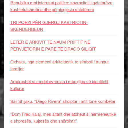
Republika mbi interesat politike: sovraniteti i qytetarëve,
kushtetutshmëria dhe përgjegjësia shtetërore
TRI POEZI PËR GJERGJ KASTRIOTIN-
SKËNDERBEUN
LETËR E ARKIVIT TE NAUM PRIFTIT NË
PERVJETORIN E PARE TE DRAGO SILIQIT
Oxhaku, nga elementi arkitektonik te simboli i trungut
familjar
Arbëreshët si model evropian i mbrojtjes së identitetit
kulturor
Sali Shijaku, “Diego Rivera” shqiptar i artit tonë kombëtar
“Dom Fred Kalaj, mes altarit dhe atdheut si hermeneutikë
e shpresës, kujtesës dhe shërbimit”