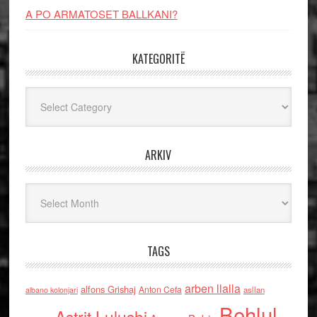
A PO ARMATOSET BALLKANI?
KATEGORITË
Kategoritë
ARKIV
Arkiv
TAGS
arben llalla
alfons Grishaj
Anton Cefa
asllan
albano kolonjari
Behlul
Astrit Lulushi