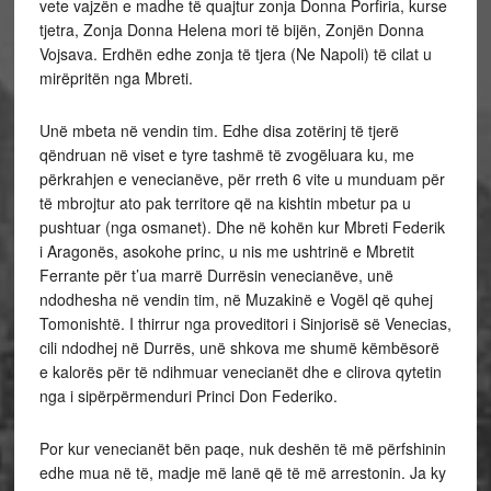
vete vajzën e madhe të quajtur zonja Donna Porfiria, kurse
tjetra, Zonja Donna Helena mori të bijën, Zonjën Donna
Vojsava. Erdhën edhe zonja të tjera (Ne Napoli) të cilat u
mirëpritën nga Mbreti.
Unë mbeta në vendin tim. Edhe disa zotërinj të tjerë
qëndruan në viset e tyre tashmë të zvogëluara ku, me
përkrahjen e venecianëve, për rreth 6 vite u munduam për
të mbrojtur ato pak territore që na kishtin mbetur pa u
pushtuar (nga osmanet). Dhe në kohën kur Mbreti Federik
i Aragonës, asokohe princ, u nis me ushtrinë e Mbretit
Ferrante për t’ua marrë Durrësin venecianëve, unë
ndodhesha në vendin tim, në Muzakinë e Vogël që quhej
Tomonishtë. I thirrur nga proveditori i Sinjorisë së Venecias,
cili ndodhej në Durrës, unë shkova me shumë këmbësorë
e kalorës për të ndihmuar venecianët dhe e clirova qytetin
nga i sipërpërmenduri Princi Don Federiko.
Por kur venecianët bën paqe, nuk deshën të më përfshinin
edhe mua në të, madje më lanë që të më arrestonin. Ja ky