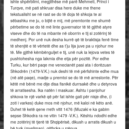
ishte shpërblimi, megjithëse më parë Mehmeti, Princi i
Turqve, më pati shkruar disa here duke me thene
tekstualisht se në rast se do të doja të shkoja te ai
sëbashku me ju, o bijtë e mij, më premtonte me shumë
përbetime se do të më linte guvernator të të gjithë atyre
viseve dhe do të na mbante në oborrin e tij si zotërinj të
medhenj. Por unë nuk desha kurrë që të braktisja fenë time
të shenjtë e të vërtetë dhe as t’ju lija juve pa u njohur me
të. Me gjithë këmbënguljet e tij, unë nuk ia lejova vetes të
pushtohesha nga lakmia dhe etja për pozitë. Por edhe
Turku, kur bëri paqe me venecianët pasi ata i dorëzuan
Shkodrën (1479-V.K.) nuk deshi të më përfshinte edhe mua
(në atë paqe), madje u premtoi se do të më arrestonte. Për
këtë më bënë me dije disa fisnikë durrsakë dhe u detyrova
të arratisesha. Ika natën i maskuar. Ashtu i panjohur
shkova te një varkë që për fat ishte gati për nisje dhe, (i
zoti i varkes) duke mos më njohur, më kaloi në këto anë.
Duhet të ketë qene rreth vitit 1476 (Muzaki e ka gabim
sepse Shkodra ra ne vitin 1479 -V.K.). Kështu ndodhi edhe
me zotërinj të tjerë të Shqipërisë, dikush u arratis dikush u
bë turk (mysliman), gjithcka u rrënua.