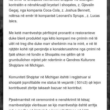
kontratën e nënshkruajti kryetari i shoqates, z. Gjevalin
Gegaj, nga kompania Coca-Cola, z. Joshua Bennett,
ndërsa në emër të kompanisë Leonard’s Syrups , z. Lucas
Iskra.
Me ketë marrëveshje përfitojnë pronarët e restoranteve
duke blerë produktet nga këto kompani me çmimin më të
ulët në treg dhe duke marr sherbimin ma te mirë, e në të
njëjtën kohë një perqindje e konsiderueshme nga çmimi në
fjalë shkon në fondin e Shoqatës me qëllim që të
grumbullohen mjetet për ndertimin e Qendres Kulturore
Shqiptare në Michigan.
Komuniteti Shqiptar në Michigan është i regjistruar si
shoqatë joprofitabile me status të veçantë ( 501c3) që lejon
kontribuesit zbritje taksash bazuar në kontribut.
Pjesëmarrësit në ceremoninë e nenshkrimit të kësaj
marrëveshjeje vlerësuan se kjo marrëveshje është arritja