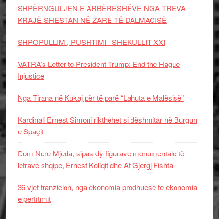
SHPËRNGULJEN E ARBËRESHËVE NGA TREVA
KRAJË-SHESTAN NË ZARË TË DALMACISË
SHPOPULLIMI, PUSHTIMI I SHEKULLIT XXI
VATRA’s Letter to President Trump: End the Hague
Injustice
Nga Tirana në Kukaj për të parë “Lahuta e Malësisë”
Kardinali Ernest Simoni rikthehet si dëshmitar në Burgun
e Spaçit
Dom Ndre Mjeda, sipas dy figurave monumentale të
letrave shqipe, Ernest Koliqit dhe At Gjergj Fishta
36 vjet tranzicion, nga ekonomia prodhuese te ekonomia
e përfitimit