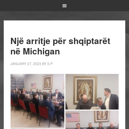
Një arritje për shqiptarët
në Michigan
JANUARY 27, 2023
BY
S P