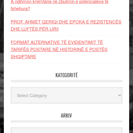
A ndihmon krijimtaria në zbulimin e potencialeve të
fshehura?
PROF. AHMET QERIQI DHE EPOKA E REZISTENCЁS
DHE LUFTЁS PЁR LIRI!
FORMAT ALTERNATIVE TË EVIDENTIMIT TË
TARIFËS POSTARE NË HISTORINË E POSTËS
SHQIPTARE
KATEGORITË
Kategoritë
ARKIV
Arkiv