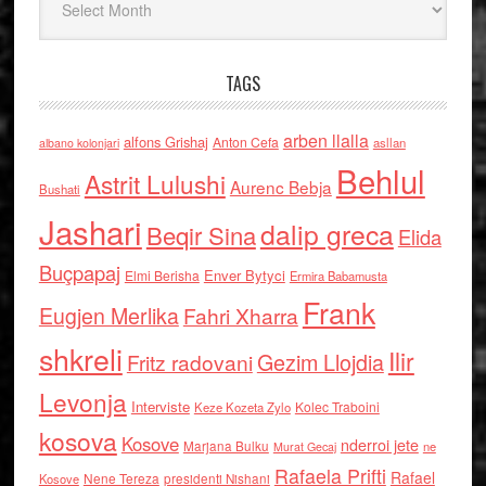
TAGS
arben llalla
alfons Grishaj
Anton Cefa
asllan
albano kolonjari
Behlul
Astrit Lulushi
Aurenc Bebja
Bushati
Jashari
dalip greca
Beqir Sina
Elida
Buçpapaj
Enver Bytyci
Elmi Berisha
Ermira Babamusta
Frank
Eugjen Merlika
Fahri Xharra
shkreli
Ilir
Gezim Llojdia
Fritz radovani
Levonja
Interviste
Kolec Traboini
Keze Kozeta Zylo
kosova
Kosove
nderroi jete
Marjana Bulku
ne
Murat Gecaj
Rafaela Prifti
Rafael
Nene Tereza
Kosove
presidenti Nishani