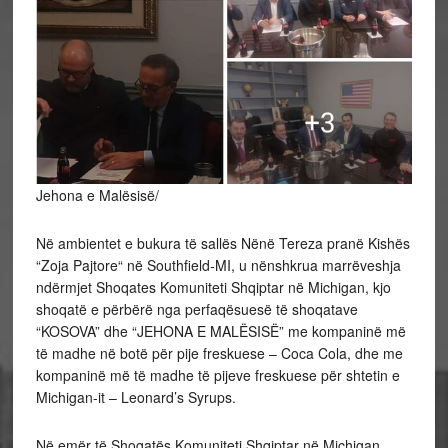
Jehona e Malësisë/
Në ambientet e bukura të sallës Nënë Tereza pranë Kishës
“Zoja Pajtore“ në Southfield-MI, u nënshkrua marrëveshja
ndërmjet Shoqates Komuniteti Shqiptar në Michigan, kjo
shoqatë e përbërë nga perfaqësuesë të shoqatave
“KOSOVA” dhe “JEHONA E MALËSISË” me kompaninë më
të madhe në botë për pije freskuese – Coca Cola, dhe me
kompaninë më të madhe të pijeve freskuese për shtetin e
Michigan-it – Leonard’s Syrups.
Në
emër të Shoqatës Komuniteti Shqiptar në Michigan