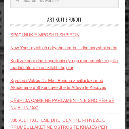
ARTIKUJT E FUNDIT
SPAÇI NUK E MPOSHTI SHPIRTIN
New York, qyteti që ndryshoi emrin… dhe ndryshoi botën
Kodi zakonor dhe isopolifonia dy nga monumentet e gjalla
madhështore të antikitetit shqiptar
Kryetari i Vatrës Dr. Elmi Berisha zhvilloi takim në
Akademinë e Shkencave dhe të Arteve të Kosovës
ÇËSHTJA ÇAME NË PARLAMENTIN E SHQIPËRISË
NË VITIN 1921
300 VJET KUJTESË DHE IDENTITET-TRYEZË E
RRUMBULLAKËT NË OSTROS TË KRAJËS PËR