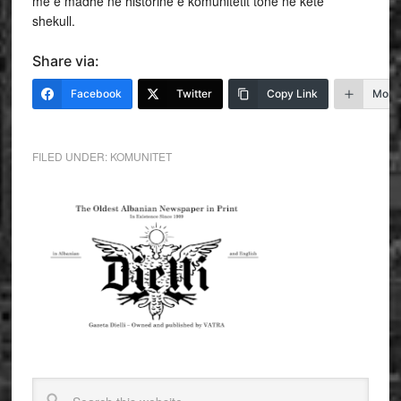
më e madhe në historinë e komunitetit tone në këtë
shekull.
Share via:
Facebook
Twitter
Copy Link
More
FILED UNDER:
KOMUNITET