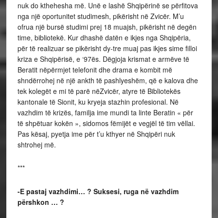
nuk do kthehesha më. Unë e lashë Shqipërinë se përfitova
nga një oportunitet studimesh, pikërisht në Zvicër. M’u
ofrua një bursë studimi prej 18 muajsh, pikërisht në degën
time, bibliotekë. Kur dhashë datën e ikjes nga Shqipëria,
për të realizuar se pikërisht dy-tre muaj pas ikjes sime filloi
kriza e Shqipërisë, e ‘97ës. Dëgjoja krismat e armëve të
Beratit nëpërmjet telefonit dhe drama e kombit më
shndërrohej në një ankth të pashlyeshëm, që e kalova dhe
tek kolegët e mi të parë nëZvicër, atyre të Bibliotekës
kantonale të Sionit, ku kryeja stazhin profesional. Në
vazhdim të krizës, familja ime mundi ta linte Beratin « për
të shpëtuar kokën », sidomos fëmijët e vegjël të tim vëllai.
Pas kësaj, pyetja ime për t’u kthyer në Shqipëri nuk
shtrohej më.
***
-E pastaj vazhdimi… ? Suksesi, ruga në vazhdim
përshkon … ?