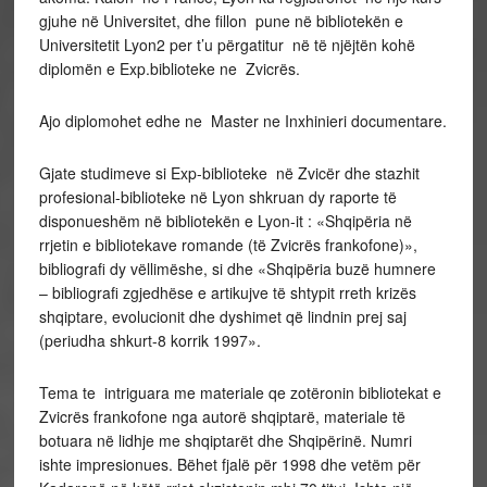
gjuhe në Universitet, dhe fillon pune në bibliotekën e
Universitetit Lyon2 per t’u përgatitur në të njëjtën kohë
diplomën e Exp.biblioteke ne Zvicrës.
Ajo diplomohet edhe ne Master ne Inxhinieri documentare.
Gjate studimeve si Exp-biblioteke në Zvicër dhe stazhit
profesional-biblioteke në Lyon shkruan dy raporte të
disponueshëm në bibliotekën e Lyon-it : «Shqipëria në
rrjetin e bibliotekave romande (të Zvicrës frankofone)»,
bibliografi dy vëllimëshe, si dhe «Shqipëria buzë humnere
– bibliografi zgjedhëse e artikujve të shtypit rreth krizës
shqiptare, evolucionit dhe dyshimet që lindnin prej saj
(periudha shkurt-8 korrik 1997».
Tema te intriguara me materiale qe zotëronin bibliotekat e
Zvicrës frankofone nga autorë shqiptarë, materiale të
botuara në lidhje me shqiptarët dhe Shqipërinë. Numri
ishte impresionues. Bëhet fjalë për 1998 dhe vetëm për