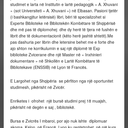
studimet e larta në Institutin e lartë pedagogjik « A. Xhuvani
» (sot Universiteti « A. Xhuvani ») në Elbasan. Pasioni tjetër
(i bashkangjitur letërsisë) libri, bëri të specializohet si
Experte Biblioteke në Bibliotekën Kombëtare të Shqipërisë
dhe më pas të diplomohej dhe dy herë të tjera në fushën e
librit dhe të dokumentacionit (këto herë jashtë shtetit).Me
pas dashuria per librin dhe letersine behet me e forte dhe
ajo shton ne korrikulumin e saj një diplomë të Exp
biblioteke Zvicerane dhe një Master në « Inxhinieri
dokumentare » në Shkollën e Lartë Kombëtare të
Bibliotekave (ENSSIB) në Lyon të Francës.
E Largohet nga Shqipëria se përfiton nga një oportunitet
studimesh, pikërisht në Zvicër.
Enriketes i ofrohet një bursë studimi prej 18 muajsh,
pikërisht në degën e saj , bibliotekë.
Bursa e Zvicrës I mbaroi, por ajo nuk ishte diplomuar
akoma. Kalon në Francë, Lyon ku regjistrohet në një kurs