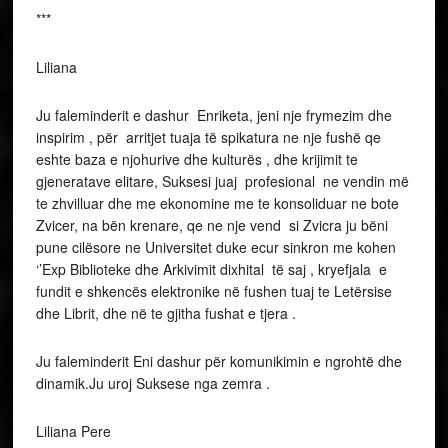
***
Liliana
Ju faleminderit e dashur Enriketa, jeni nje frymezim dhe
inspirim , për arritjet tuaja të spikatura ne nje fushë qe
eshte baza e njohurive dhe kulturës , dhe krijimit te
gjeneratave elitare, Suksesi juaj profesional ne vendin më
te zhvilluar dhe me ekonomine me te konsoliduar ne bote
Zvicer, na bën krenare, qe ne nje vend si Zvicra ju bëni
pune cilësore ne Universitet duke ecur sinkron me kohen
‘’Exp Biblioteke dhe Arkivimit dixhital të saj , kryefjala e
fundit e shkencës elektronike në fushen tuaj te Letërsise
dhe Librit, dhe në te gjitha fushat e tjera .
Ju faleminderit Eni dashur për komunikimin e ngrohtë dhe
dinamik.Ju uroj Suksese nga zemra .
Liliana Pere