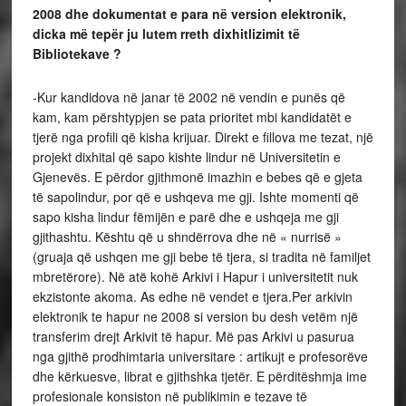
2008 dhe dokumentat e para në version elektronik,
dicka më tepër ju lutem rreth dixhitlizimit të
Bibliotekave ?
-Kur kandidova në janar të 2002 në vendin e punës që
kam, kam përshtypjen se pata prioritet mbi kandidatët e
tjerë nga profili që kisha krijuar. Direkt e fillova me tezat, një
projekt dixhital që sapo kishte lindur në Universitetin e
Gjenevës. E përdor gjithmonë imazhin e bebes që e gjeta
të sapolindur, por që e ushqeva me gji. Ishte momenti që
sapo kisha lindur fëmijën e parë dhe e ushqeja me gji
gjithashtu. Kështu që u shndërrova dhe në « nurrisë »
(gruaja që ushqen me gji bebe të tjera, si tradita në familjet
mbretërore). Në atë kohë Arkivi i Hapur i universitetit nuk
ekzistonte akoma. As edhe në vendet e tjera.Per arkivin
elektronik te hapur ne 2008 si version bu desh vetëm një
transferim drejt Arkivit të hapur. Më pas Arkivi u pasurua
nga gjithë prodhimtaria universitare : artikujt e profesorëve
dhe kërkuesve, librat e gjithshka tjetër. E përditëshmja ime
profesionale konsiston në publikimin e tezave të