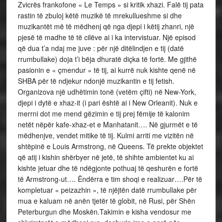
Zvicrës frankofone « Le Temps » si kritik xhazi. Falë tij pata
rastin të zbuloj këtë muzikë të mrekullueshme si dhe
muzikantët më të mëdhenj që nga djepi i këtij zhanri, një
pjesë të madhe të të cilëve ai i ka intervistuar. Një episod
që dua t’a ndaj me juve : për një ditëlindjen e tij (datë
rrumbullake) doja t’i bëja dhuratë diçka të fortë. Me gjithë
pasionin e « çmendur » të tij, ai kurrë nuk kishte qenë në
SHBA për të ndjekur ndonjë muzikantin e tij fetish.
Organizova një udhëtimin tonë (vetëm çifti) në New-York,
djepi i dytë e xhaz-it (i pari është ai i New Orleanit). Nuk e
merrni dot me mend gëzimin e tij prej fëmije të kalonim
netët nëpër kafe-xhaz-et e Manhatanit…. Në gjurmët e të
mëdhenjve, vendet mitike të tij. Kulmi arriti me vizitën në
shtëpinë e Louis Armstrong, në Queens. Të prekte objektet
që atij i kishin shërbyer në jetë, të shihte ambientet ku ai
kishte jetuar dhe të ndëgjonte pothuaj të qeshurën e fortë
të Armstrong-ut…. Ëndërra e tim shoqi e realizuar….Për të
kompletuar « peizazhin », të njëjtën datë rrumbullake për
mua e kaluam në anën tjetër të globit, në Rusi, për Shën
Peterburgun dhe Moskën.Takimin e kisha vendosur me