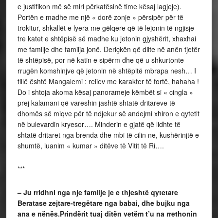
e justifikon më së miri përkatësinë time kësaj lagjeje).
Portën e madhe me një « dorë zonje » përsipër për të
trokitur, shkallët e lyera me gëlqere që të lejonin të ngjisje
tre katet e shtëpisë së madhe ku jetonin gjyshërit, xhaxhai
me familje dhe familja jonë. Deriçkën që dilte në anën tjetër
të shtëpisë, por në katin e sipërm dhe që u shkurtonte
rrugën komshinjve që jetonin në shtëpitë mbrapa nesh… I
tillë është Mangalemi : reliev me karakter të fortë, hahaha !
Do i shtoja akoma kësaj panorameje këmbët si « cingla »
prej kalamani që vareshin jashtë shtatë dritareve të
dhomës së miqve për të ndjekur së andejmi xhiron e qytetit
në bulevardin kryesor…. Minderin e gjatë që lidhte të
shtatë dritaret nga brenda dhe mbi të cilin ne, kushërinjtë e
shumtë, luanim « kumar » ditëve të Vitit të Ri….
***
– Ju rridhni nga nje familje je e thjeshtë qytetare
Beratase zejtare-tregëtare nga babai, dhe bujku nga
ana e nënës.Prindërit tuaj ditën vetëm t’u na rrethonin