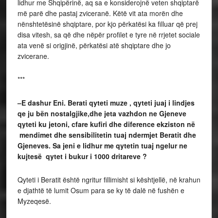
lidhur me Shqipërinë, aq sa e konsiderojnë veten shqiptarë
më parë dhe pastaj zviceranë. Këtë vit ata morën dhe
nënshtetësinë shqiptare, por kjo përkatësi ka filluar që prej
disa vitesh, sa që dhe nëpër profilet e tyre në rrjetet sociale
ata venë si origjinë, përkatësi atë shqiptare dhe jo
zvicerane.
***
–E dashur Eni. Berati qyteti muze , qyteti juaj i lindjes
qe ju bën nostalgjike,dhe jeta vazhdon ne Gjeneve
qyteti ku jetoni, cfare kufiri dhe diference ekziston në
mendimet dhe sensibilitetin tuaj ndermjet Beratit dhe
Gjeneves. Sa jeni e lidhur me qytetin tuaj ngelur ne
kujtesë qytet i bukur i 1000 dritareve ?
Qyteti i Beratit është ngritur fillimisht si kështjellë, në krahun
e djathtë të lumit Osum para se ky të dalë në fushën e
Myzeqesë.