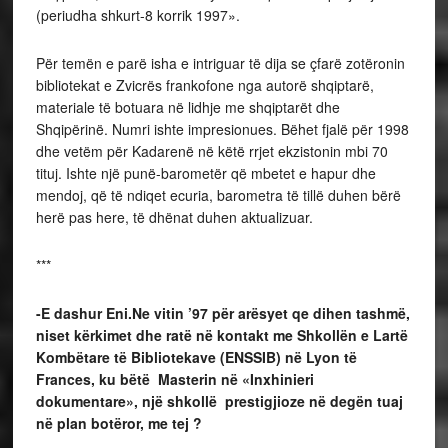
(periudha shkurt-8 korrik 1997».
Për temën e parë isha e intriguar të dija se çfarë zotëronin
bibliotekat e Zvicrës frankofone nga autorë shqiptarë,
materiale të botuara në lidhje me shqiptarët dhe
Shqipërinë. Numri ishte impresionues. Bëhet fjalë për 1998
dhe vetëm për Kadarenë në këtë rrjet ekzistonin mbi 70
tituj. Ishte një punë-barometër që mbetet e hapur dhe
mendoj, që të ndiqet ecuria, barometra të tillë duhen bërë
herë pas here, të dhënat duhen aktualizuar.
***
-E dashur Eni.Ne vitin ’97 për arësyet qe dihen tashmë,
niset kërkimet dhe ratë në kontakt me Shkollën e Lartë
Kombëtare të Bibliotekave (ENSSIB) në Lyon të
Frances, ku bëtë Masterin në «Inxhinieri
dokumentare», një shkollë prestigjioze në degën tuaj
në plan botëror, me tej ?