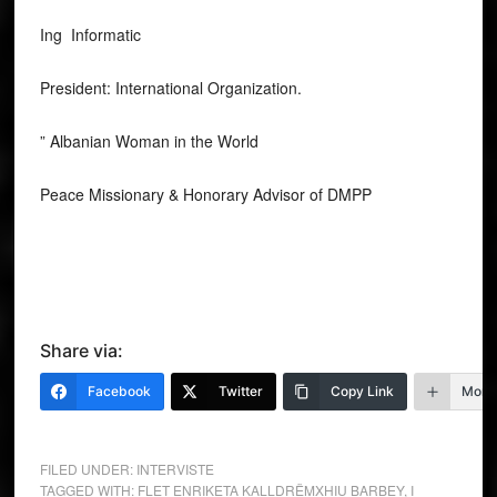
Ing Informatic
President: International Organization.
” Albanian Woman in the World
Peace Missionary & Honorary Advisor of DMPP
Share via:
Facebook
Twitter
Copy Link
More
FILED UNDER:
INTERVISTE
TAGGED WITH:
FLET ENRIKETA KALLDRËMXHIU BARBEY
,
I