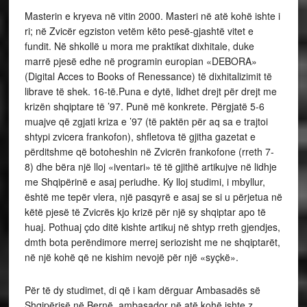
Masterin e kryeva në vitin 2000. Masteri në atë kohë ishte i
ri; në Zvicër egziston vetëm këto pesë-gjashtë vitet e
fundit. Në shkollë u mora me praktikat dixhitale, duke
marrë pjesë edhe në programin europian «DEBORA»
(Digital Acces to Books of Renessance) të dixhitalizimit të
librave të shek. 16-të.Puna e dytë, lidhet drejt për drejt me
krizën shqiptare të ’97. Punë më konkrete. Përgjatë 5-6
muajve që zgjati kriza e ’97 (të paktën për aq sa e trajtoi
shtypi zvicera frankofon), shfletova të gjitha gazetat e
përditshme që botoheshin në Zvicrën frankofone (rreth 7-
8) dhe bëra një lloj «iventari» të të gjithë artikujve në lidhje
me Shqipërinë e asaj periudhe. Ky lloj studimi, i mbyllur,
është me tepër vlera, një pasqyrë e asaj se si u përjetua në
këtë pjesë të Zvicrës kjo krizë për një sy shqiptar apo të
huaj. Pothuaj çdo ditë kishte artikuj në shtyp rreth gjendjes,
dmth bota perëndimore merrej seriozisht me ne shqiptarët,
në një kohë që ne kishim nevojë për një «syçkë».
Për të dy studimet, di që i kam dërguar Ambasadës së
Shqipërisë në Bernë, ambasador në atë kohë ishte z.