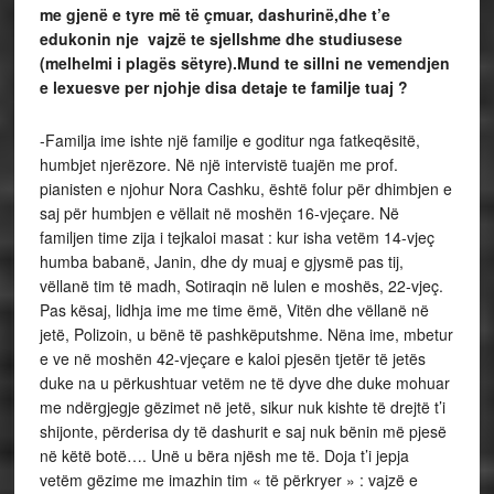
me gjenë e tyre më të çmuar, dashurinë,dhe t’e
edukonin nje vajzë te sjellshme dhe studiusese
(melhelmi i plagës sëtyre).Mund te sillni ne vemendjen
e lexuesve per njohje disa detaje te familje tuaj ?
-Familja ime ishte një familje e goditur nga fatkeqësitë,
humbjet njerëzore. Në një intervistë tuajën me prof.
pianisten e njohur Nora Cashku, është folur për dhimbjen e
saj për humbjen e vëllait në moshën 16-vjeçare. Në
familjen time zija i tejkaloi masat : kur isha vetëm 14-vjeç
humba babanë, Janin, dhe dy muaj e gjysmë pas tij,
vëllanë tim të madh, Sotiraqin në lulen e moshës, 22-vjeç.
Pas kësaj, lidhja ime me time ëmë, Vitën dhe vëllanë në
jetë, Polizoin, u bënë të pashkëputshme. Nëna ime, mbetur
e ve në moshën 42-vjeçare e kaloi pjesën tjetër të jetës
duke na u përkushtuar vetëm ne të dyve dhe duke mohuar
me ndërgjegje gëzimet në jetë, sikur nuk kishte të drejtë t’i
shijonte, përderisa dy të dashurit e saj nuk bënin më pjesë
në këtë botë…. Unë u bëra njësh me të. Doja t’i jepja
vetëm gëzime me imazhin tim « të përkryer » : vajzë e