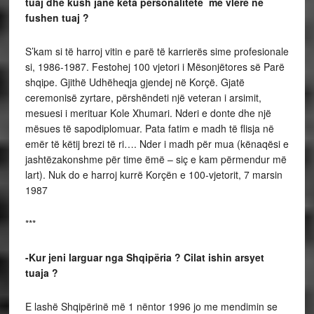
tuaj dhe kush jane keta personalitete me vlere ne
fushen tuaj ?
S’kam si të harroj vitin e parë të karrierës sime profesionale
si, 1986-1987. Festohej 100 vjetori i Mësonjëtores së Parë
shqipe. Gjithë Udhëheqja gjendej në Korçë. Gjatë
ceremonisë zyrtare, përshëndeti një veteran i arsimit,
mesuesi i merituar Kole Xhumari. Nderi e donte dhe një
mësues të sapodiplomuar. Pata fatim e madh të flisja në
emër të këtij brezi të ri…. Nder i madh për mua (kënaqësi e
jashtëzakonshme për time ëmë – siç e kam përmendur më
lart). Nuk do e harroj kurrë Korçën e 100-vjetorit, 7 marsin
1987
***
-Kur jeni larguar nga Shqipëria ? Cilat ishin arsyet
tuaja ?
E lashë Shqipërinë më 1 nëntor 1996 jo me mendimin se