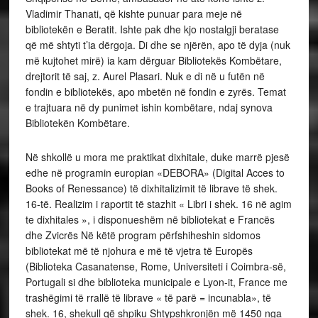
Vladimir Thanati, që kishte punuar para meje në
bibliotekën e Beratit. Ishte pak dhe kjo nostalgji beratase
që më shtyti t’ia dërgoja. Di dhe se njërën, apo të dyja (nuk
më kujtohet mirë) ia kam dërguar Bibliotekës Kombëtare,
drejtorit të saj, z. Aurel Plasari. Nuk e di në u futën në
fondin e bibliotekës, apo mbetën në fondin e zyrës. Temat
e trajtuara në dy punimet ishin kombëtare, ndaj synova
Bibliotekën Kombëtare.
Në shkollë u mora me praktikat dixhitale, duke marrë pjesë
edhe në programin europian «DEBORA» (Digital Acces to
Books of Renessance) të dixhitalizimit të librave të shek.
16-të. Realizim i raportit të stazhit « Libri i shek. 16 në agim
te dixhitales », i disponueshëm në bibliotekat e Francës
dhe Zvicrës Në këtë program përfshiheshin sidomos
bibliotekat më të njohura e më të vjetra të Europës
(Biblioteka Casanatense, Rome, Universiteti i Coimbra-së,
Portugali si dhe biblioteka municipale e Lyon-it, France me
trashëgimi të rrallë të librave « të parë = incunabla», të
shek. 16, shekull që shpiku Shtypshkronjën më 1450 nga