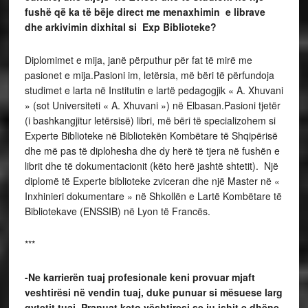
fushë që ka të bëje direct me menaxhimin e librave
dhe arkivimin dixhital si Exp Biblioteke?
Diplomimet e mija, janë përputhur për fat të mirë me
pasionet e mija.Pasioni im, letërsia, më bëri të përfundoja
studimet e larta në Institutin e lartë pedagogjik « A. Xhuvani
» (sot Universiteti « A. Xhuvani ») në Elbasan.Pasioni tjetër
(i bashkangjitur letërsisë) libri, më bëri të specializohem si
Experte Biblioteke në Bibliotekën Kombëtare të Shqipërisë
dhe më pas të diplohesha dhe dy herë të tjera në fushën e
librit dhe të dokumentacionit (këto herë jashtë shtetit). Një
diplomë të Experte biblioteke zviceran dhe një Master në «
Inxhinieri dokumentare » në Shkollën e Lartë Kombëtare të
Bibliotekave (ENSSIB) në Lyon të Francës.
***
-Ne karrierën tuaj profesionale keni provuar mjaft
veshtirësi në vendin tuaj, duke punuar si mësuese larg
qytetit tuaj. Pranuat keto vështiresi se ju ishit e dhëne