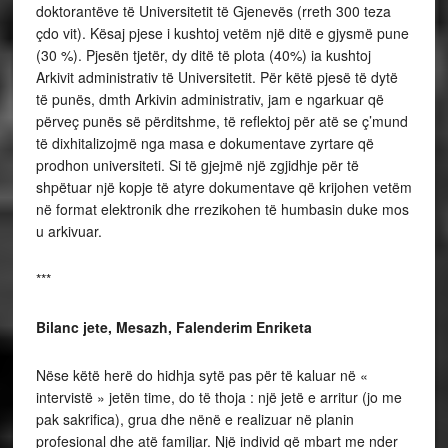
doktorantëve të Universitetit të Gjenevës (rreth 300 teza
çdo vit). Kësaj pjese i kushtoj vetëm një ditë e gjysmë pune
(30 %). Pjesën tjetër, dy ditë të plota (40%) ia kushtoj
Arkivit administrativ të Universitetit. Për këtë pjesë të dytë
të punës, dmth Arkivin administrativ, jam e ngarkuar që
përveç punës së përditshme, të reflektoj për atë se ç’mund
të dixhitalizojmë nga masa e dokumentave zyrtare që
prodhon universiteti. Si të gjejmë një zgjidhje për të
shpëtuar një kopje të atyre dokumentave që krijohen vetëm
në format elektronik dhe rrezikohen të humbasin duke mos
u arkivuar.
***
Bilanc jete, Mesazh, Falenderim Enriketa
Nëse këtë herë do hidhja sytë pas për të kaluar në «
intervistë » jetën time, do të thoja : një jetë e arritur (jo me
pak sakrifica), grua dhe nënë e realizuar në planin
profesional dhe atë familjar. Një individ që mbart me nder