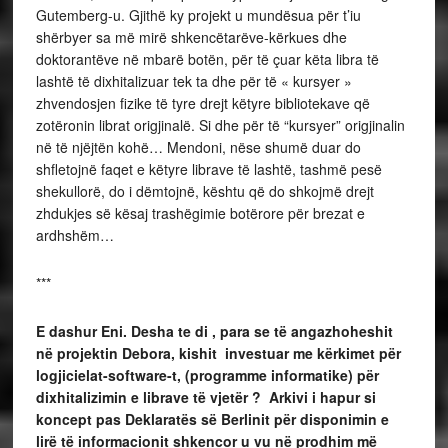
Gutemberg-u. Gjithë ky projekt u mundësua për t’iu
shërbyer sa më mirë shkencëtarëve-kërkues dhe
doktorantëve në mbarë botën, për të çuar këta libra të
lashtë të dixhitalizuar tek ta dhe për të « kursyer »
zhvendosjen fizike të tyre drejt këtyre bibliotekave që
zotëronin librat origjinalë. Si dhe për të “kursyer” origjinalin
në të njëjtën kohë… Mendoni, nëse shumë duar do
shfletojnë faqet e këtyre librave të lashtë, tashmë pesë
shekullorë, do i dëmtojnë, kështu që do shkojmë drejt
zhdukjes së kësaj trashëgimie botërore për brezat e
ardhshëm…
***
E dashur Eni. Desha te di , para se të angazhoheshit
në projektin Debora, kishit investuar me kërkimet për
logjicielat-software-t, (programme informatike) për
dixhitalizimin e librave të vjetër ? Arkivi i hapur si
koncept pas Deklaratës së Berlinit për disponimin e
lirë të informacionit shkencor u vu në prodhim më