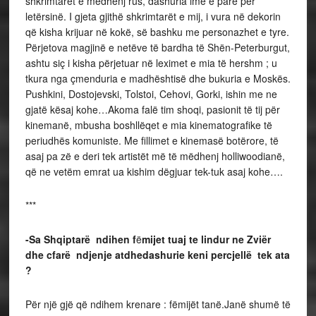
shkrimtarët e mëdhenj rus, dashuria ime e parë për
letërsinë. I gjeta gjithë shkrimtarët e mij, i vura në dekorin
që kisha krijuar në kokë, së bashku me personazhet e tyre.
Përjetova magjinë e netëve të bardha të Shën-Peterburgut,
ashtu siç i kisha përjetuar në leximet e mia të hershm ; u
tkura nga çmenduria e madhështisë dhe bukuria e Moskës.
Pushkini, Dostojevski, Tolstoi, Cehovi, Gorki, ishin me ne
gjatë kësaj kohe…Akoma falë tim shoqi, pasionit të tij për
kinemanë, mbusha boshllëqet e mia kinematografike të
periudhës komuniste. Me fillimet e kinemasë botërore, të
asaj pa zë e deri tek artistët më të mëdhenj holliwoodianë,
që ne vetëm emrat ua kishim dëgjuar tek-tuk asaj kohe….
***
-Sa Shqiptarë ndihen f
ë
mijet tuaj te lindur ne Zviër
dhe cfarë ndjenje atdhedashurie keni percjellë tek ata
?
Për një gjë që ndihem krenare : fëmijët tanë.Janë shumë të