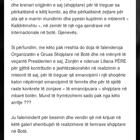
dhe krenari origjinën e saj (shqiptare) për të treguar sa
përkatësinë e këtij kombi, aq dhe përkatësinë zejtare për
ata që e marrin mundimin dhe pyesin kuptimin e mbiemrit «
Kalldrëmxhiu », në zemër të një nga qendrave më
internacionale në botë, Gjenevës.
Si përfundim, me këto pak rreshta do doja të falenderoja
Organizatën e Gruas Shqiptare në Botë dhe në mënyrë të
veçantë Presidenten e saj, Zonjën e nderuar Liliana PÈRE
për gjithë kontributin e jashtëzakonshën në realizimin e
misionit të saj, për të treguar që emancipimi i një shoqërie
kalon nëpërmjet emancipimit të femrës dhe për të sjellë
raste konkrete të zonjave « të emancipuara » shqiptare në
mbarë botën. Mund të frymëzohemi sado pak nga këto
arritje ???
Ju faleminderit për besimin dhe vendin që më krijuat në
këtë galeri shembujsh të realizimeve të femrave shqiptare
në Botë.