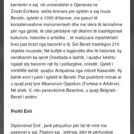
karrierën e saj në universitetin e Gjeneves ne
Zvicër.Enriketa eshte krenare per qytetin e saj muze
Beratin, qytetin e 1000 dritareve, me pasuri të
konsiderueshme monumentesh dhe me vlera të larmishme
për nga gjinitë, të cilat përbëjnë një dëshmi të trashëgimisë
kulturore, historike e artistike, , të realizuara mjeshtërisht
brez pas brezi nga banorët e tij. Sot Berati trashëgon 210
objekte muzeale, Në kufijtë e legjendës dhe të historisë, ky
vendbanim ka qenë Orestiada e lashtë, i quajtur kështu
ngaqë aty banonin një fis i pellazgëve, orestët. Qyteti i
mirëfilltë është quajtur Antipatrea nga mbreti Kasandër. Ky
është emri i parë i qytetit te Beratit. Pas pushtimit romak ai
u quajt prej tyre Albanorum Oppidum (Fortesa e Arbërve).
Në shek. V, nën perandorinë Bizantine, u quajt Belgrad–
Berati i sotëm.
Profili Enit
Diplomimet Enit , janë përputhur për fat të mirë me
pasionet e saj. Pasioni saj , letërsia, bëri të përfundoje