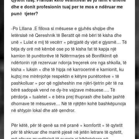
dhe e donit profesionin tuaj per te mos e ndëruar me
pun
ë
tjeter?
-Po Liliana .E fillova si mësuese e gjuhës shqipe dhe
letërsisë në Qereshnik të Beratit që më bëri të kisha dhe
unë « Lulat e mij të vecërr » përgjatë dy vjet e gjysmë… Të
bëja dy orë më këmbë ose po të kisha fat të kapja një
kamion të punëtorëve të Ndërrmarjes së Bonifikimit që
ndërtonin një rezervuar ndonja treçerek ore nga shkolla, të
kisha « luksin » dhe të hipja në karrocerinë e kamionit, ku
kujtoj me mirënjohje respektin e këtyre punëtorëve « të
pashkolluar » por që ngjisheshin me njëri-tjetrin për të na
bërë sadopak vend ne dy-tre vajzave mësuese…. Të
përdorja « tualetet » e bëra prej thuprash dhe balte jashtë
dhomave të mësuesve… Në të njëjtën kohë bashkëpunoja
në shtypin lokal dhe atë qendror.
Për këtë, për të qenë sa më pranë « komfortit » të qytetit
për të shkruar dhe marrë pjesë në jetën letrare të qytetit,
më ofruan mundësinë të punoja si bibliotekare në