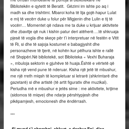
Bibliotekën e qytetit të Beratit. Gëzimi im ishte po aq i
madh sa dhe trishtimi. Mbaroi koha të lija gojë-hapur Lulat
e mij të vecërr duke u folur për Migjenin dhe Lulin e tij të
vocërr… Momentet që ndava me ta duke u krijuar aktivitete
dhe zbavitje që nuk i kishin patur deri atëherë….të shkruaja
pjesë të vogla dhe skeçe për t’i interpretuar në festën e Vitit
të Ri, si dhe të sajoja kostumet e babagjyshit dhe
personazheve të tjerë, në kohën kur pëlhura ishte e rallë
në Shqipëri.Në bibliotekë, sot Biblioteka « Vexhi Buharaja
», mbuloja sektorin e gjuhëve të huaja.Është e vërtetë që
kisha një vend pune të nderuar. Kisha një jetë të mbushur,
me një rreth miqsh të kompletuar si letrarë (shkrimtarë dhe
gazetarë) si dhe artistë (të artit figurativ dhe muzikal).
Periudha më e mbushur e jetës sime : me aktivitete, krijime
(sidomos të miqve) dhe ndarje përshtypjesh dhe
pikëpamjesh, emocionesh dhe ëndërrash.
***
-Si mund t’i shprehni shkurt, e dashur Eni, disa