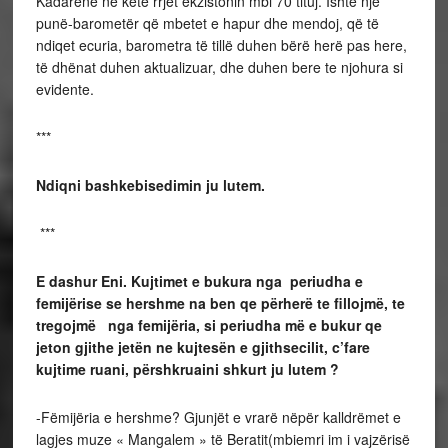
Kadarenë në këtë rrjet ekzistonin mbi 70 tituj. Ishte një
punë-barometër që mbetet e hapur dhe mendoj, që të
ndiqet ecuria, barometra të tillë duhen bërë herë pas here,
të dhënat duhen aktualizuar, dhe duhen bere te njohura si
evidente.
***
Ndiqni bashkebisedimin ju lutem.
***
E dashur Eni. Kujtimet e bukura nga periudha e
femijërise se hershme na ben qe përherë te fillojmë, te
tregojmë nga femijëria, si periudha më e bukur qe
jeton gjithe jetën ne kujtesën e gjithsecilit, c’fare
kujtime ruani, përshkruaini shkurt ju lutem ?
-Fëmijëria e hershme? Gjunjët e vrarë nëpër kalldrëmet e
lagjes muze « Mangalem » të Beratit(mbiemri im i vajzërisë