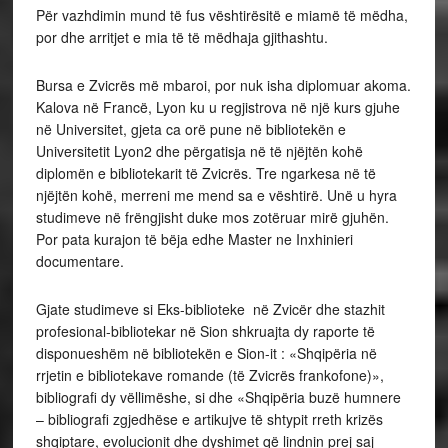
Për vazhdimin mund të fus vështirësitë e miamë të mëdha,
por dhe arritjet e mia të të mëdhaja gjithashtu.
Bursa e Zvicrës më mbaroi, por nuk isha diplomuar akoma.
Kalova në Francë, Lyon ku u regjistrova në një kurs gjuhe
në Universitet, gjeta ca orë pune në bibliotekën e
Universitetit Lyon2 dhe përgatisja në të njëjtën kohë
diplomën e bibliotekarit të Zvicrës. Tre ngarkesa në të
njëjtën kohë, merreni me mend sa e vështirë. Unë u hyra
studimeve në frëngjisht duke mos zotëruar mirë gjuhën.
Por pata kurajon të bëja edhe Master ne Inxhinieri
documentare.
Gjate studimeve si Eks-biblioteke në Zvicër dhe stazhit
profesional-bibliotekar në Sion shkruajta dy raporte të
disponueshëm në bibliotekën e Sion-it : «Shqipëria në
rrjetin e bibliotekave romande (të Zvicrës frankofone)»,
bibliografi dy vëllimëshe, si dhe «Shqipëria buzë humnere
– bibliografi zgjedhëse e artikujve të shtypit rreth krizës
shqiptare, evolucionit dhe dyshimet që lindnin prej saj