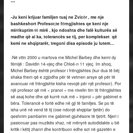
***
-Ju keni krijuar familjen tuaj ne Zvic
ë
r , me nje
bashkeshort Profesor,te f
ë
rngjishtes qe keni nje
mir
ë
kuptim t
ë
mirë , kjo ndoshta dhe falë kulturës së
madhe që ai ka, tolerancës se tij, per komplekset që
kemi ne shqiptarët, tregoni disa episode ju lutem…
-Në vitin 2000 u martova me Michel Barbey dhe kemi dy
fëmijë : Davidin 14-vjeç dhe Chloé-n 11 vjeç. Im shoq,
Michel Barbey është profesor i frëngjishtes (kur dua të bëj
shaka them që e zgjodha për të vetmen arsye që për të
avancuar në frëngjishte kisha nevojë për një profesor). Por
një profesor që më « pranoi » me nivelin tim të frëngjishtes
së asaj kohe dhe që kurrë nuk më « injoroi » për gabimet e
bëra. Tolerancë e fortë edhe në gji të familjes. Se po të
isha unë në vend të tij (ose ndonjë shqiptar tjetër) do
qeshnim pambarim me gabimet gjuhësore të tjetrit. Njeri i
pasionuar pas muzikës xhaz, në mënyrë autodidakte u bë
kritik i këtij zhanri dhe kontribuon edhe sot në gazetën e