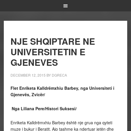
NJE SHQIPTARE NE
UNIVERSITETIN E
GJENEVES
DECEMBER 12, 2015
BY
DGRECA
Flet Enriketa Kalldrëmxhiu Barbey, nga Universiteti i
Gjenevës, Zvicër/
Nga Liliana Pere/Histori Suksesi/
Enriketa Kalldrëmxhiu Barbey është nje grua nga qyteti
muze i bukur i Beratit. Ajo tashme ka ndertuar jetën dhe