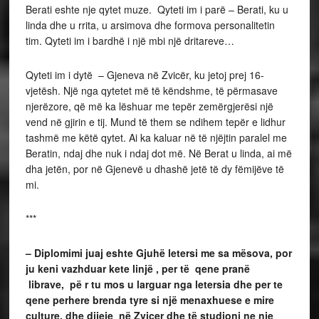
Berati eshte nje qytet muze. Qyteti im i parë – Berati, ku u
linda dhe u rrita, u arsimova dhe formova personalitetin
tim. Qyteti im i bardhë i një mbi një dritareve…
Qyteti im i dytë – Gjeneva në Zvicër, ku jetoj prej 16-
vjetësh. Një nga qytetet më të këndshme, të përmasave
njerëzore, që më ka lëshuar me tepër zemërgjerësi një
vend në gjirin e tij. Mund të them se ndihem tepër e lidhur
tashmë me këtë qytet. Ai ka kaluar në të njëjtin paralel me
Beratin, ndaj dhe nuk i ndaj dot më. Në Berat u linda, ai më
dha jetën, por në Gjenevë u dhashë jetë të dy fëmijëve të
mi.
***
– Diplomimi juaj eshte Gjuhë letersi me sa mësova, por
ju keni vazhduar kete linjë , per të qene pranë
librave, pë r tu mos u larguar nga letersia dhe per te
qene perhere brenda tyre si një menaxhuese e mire
culture, dhe dijeje në Zvicer dhe të studioni ne nje