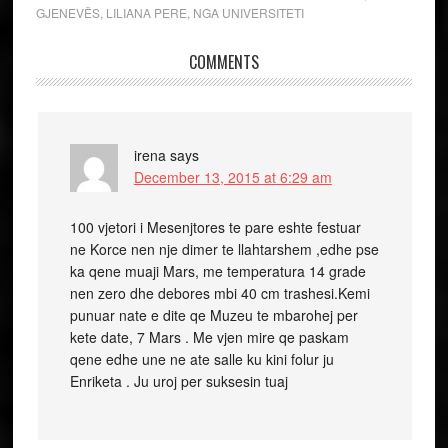
GJENEVËS
,
LILIANA PERE
,
NGA UNIVERSITETI
COMMENTS
irena
says
December 13, 2015 at 6:29 am
100 vjetori i Mesenjtores te pare eshte festuar
ne Korce nen nje dimer te llahtarshem ,edhe pse
ka qene muaji Mars, me temperatura 14 grade
nen zero dhe debores mbi 40 cm trashesi.Kemi
punuar nate e dite qe Muzeu te mbarohej per
kete date, 7 Mars . Me vjen mire qe paskam
qene edhe une ne ate salle ku kini folur ju
Enriketa . Ju uroj per suksesin tuaj