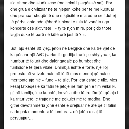
sjellshme dhe studiusese (melhelmi i plagës së saj). Por
dhe grua e civilizuar në të njëjtën kohë për të më kuptuar
dhe pranuar shoqëritë dhe miqësitë e mia edhe se i duhej
të përballonte ndonjëherë kthimet e mia të vonëta nga
koncerte ose aktivitete : « ty të njoh mirë, por ç’do thotë
lagjia duke të parë në këtë orë jashtë ? ».
Sot, ajo është 80-vjeç, jeton në Belgjikë dhe ka tre vjet që
ka pësuar një AVC (varianti : goditje truri) ; e shfytyruar, ka
humbur të folurit dhe dalëngadalë po humbet dhe
funksione të tjera vitale. Dhimbja është e fortë, një lloj
proteste në vetvete nuk më lë të mos mendoj që nuk e
meritonte ajo një « fund » të tillë. Por jeta është e tillë. Mes
kësaj fatkeqësie ka fatin të jetojë në familjen e tim vëllai ku
gjithë familja, ime kunatë, im vëlla dhe të tre fëmijët që ajo i
ka rritur vetë, e trajtojnë me pekulet më të mëdha. Dhe
gjthë devotshmëria jonë është e drejtuar në atë që t’i falim
sado pak momente « të lumtura » në jetën e saj të
përvuajtur…