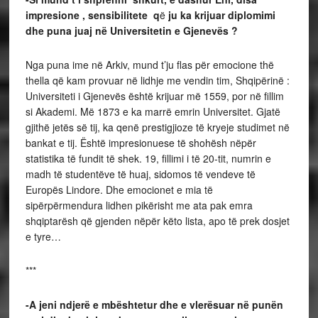
impresione , sensibilitete q
ë
ju ka krijuar diplomimi
dhe puna juaj në Universitetin e Gjenevës ?
Nga puna ime në Arkiv, mund t’ju flas për emocione thë
thella që kam provuar në lidhje me vendin tim, Shqipërinë :
Universiteti i Gjenevës është krijuar më 1559, por në fillim
si Akademi. Më 1873 e ka marrë emrin Universitet. Gjatë
gjithë jetës së tij, ka qenë prestigjioze të kryeje studimet në
bankat e tij. Është impresionuese të shohësh nëpër
statistika të fundit të shek. 19, fillimi i të 20-tit, numrin e
madh të studentëve të huaj, sidomos të vendeve të
Europës Lindore. Dhe emocionet e mia të
sipërpërmendura lidhen pikërisht me ata pak emra
shqiptarësh që gjenden nëpër këto lista, apo të prek dosjet
e tyre…
***
-A jeni ndjerë e mbështetur dhe e vlerësuar në punën