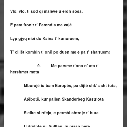
Vlo, vlo, ti sod qi maleve u erdh sosa,
E para fronit t’ Perendis me vajë
Lyp gjyq mbi do Kaina t’ kunoruem,
T’ cillët kombin t’ onë po duen me e pa t’ sharruem!
9. Me parsme t’ona n’ ata t’
hershmet mota
Mburojë iu bam Europës, pa dijtë shk’ asht tuta,
Atëbotë, kur pallen Skanderbeg Kastriota
Siellte si rrfeja, e permbi shtroje t’ buta
U dridhte nji Sulltan, qi njaso here