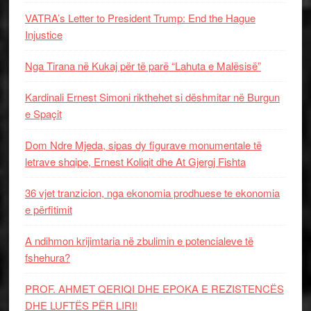
VATRA’s Letter to President Trump: End the Hague
Injustice
Nga Tirana në Kukaj për të parë “Lahuta e Malësisë”
Kardinali Ernest Simoni rikthehet si dëshmitar në Burgun
e Spaçit
Dom Ndre Mjeda, sipas dy figurave monumentale të
letrave shqipe, Ernest Koliqit dhe At Gjergj Fishta
36 vjet tranzicion, nga ekonomia prodhuese te ekonomia
e përfitimit
A ndihmon krijimtaria në zbulimin e potencialeve të
fshehura?
PROF. AHMET QERIQI DHE EPOKA E REZISTENCЁS
DHE LUFTЁS PЁR LIRI!