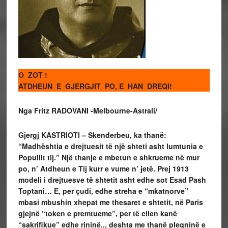
O ZOT !
ATDHEUN E GJERGJIT PO, E HAN DREQI!
Nga Fritz RADOVANI -Melbourne-Astrali/
Gjergj KASTRIOTI – Skenderbeu, ka thanë:
“Madhështia e drejtuesit të një shteti asht lumtunia e
Popullit tij.” Një thanje e mbetun e shkrueme në mur
po, n’ Atdheun e Tij kurr e vume n’ jetë. Prej 1913
modeli i drejtuesve të shtetit asht edhe sot Esad Pash
Toptani… E, per çudi, edhe streha e “mkatnorve”
mbasi mbushin xhepat me thesaret e shtetit, në Paris
gjejnë “token e premtueme”, per të cilen kanë
“sakrifikue” edhe rininë.., deshta me thanë pleqninë e