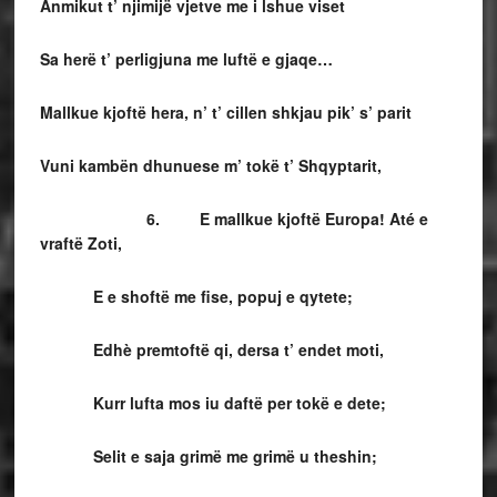
Anmikut t’ njimijë vjetve me i lshue viset
Sa herë t’ perligjuna me luftë e gjaqe…
Mallkue kjoftë hera, n’ t’ cillen shkjau pik’ s’ parit
Vuni kambën dhunuese m’ tokë t’ Shqyptarit,
6. E mallkue kjoftë Europa! Até e
vraftë Zoti,
E e shoftë me fise, popuj e qytete;
Edhè premtoftë qi, dersa t’ endet moti,
Kurr lufta mos iu daftë per tokë e dete;
Selit e saja grimë me grimë u theshin;