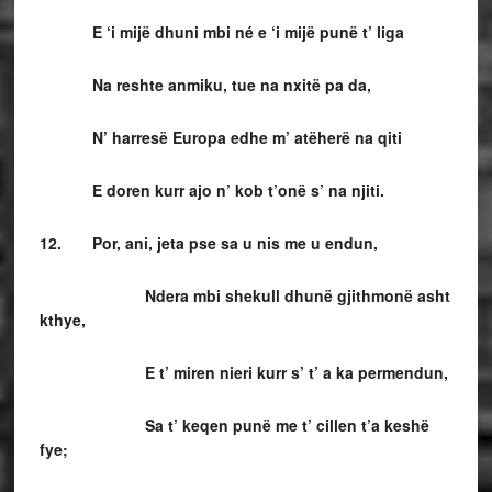
E ‘i mijë dhuni mbi né e ‘i mijë punë t’ liga
Na reshte anmiku, tue na nxitë pa da,
N’ harresë Europa edhe m’ atëherë na qiti
E doren kurr ajo n’ kob t’onë s’ na njiti.
12. Por, ani, jeta pse sa u nis me u endun,
Ndera mbi shekull dhunë gjithmonë asht
kthye,
E t’ miren nieri kurr s’ t’ a ka permendun,
Sa t’ keqen punë me t’ cillen t’a keshë
fye;