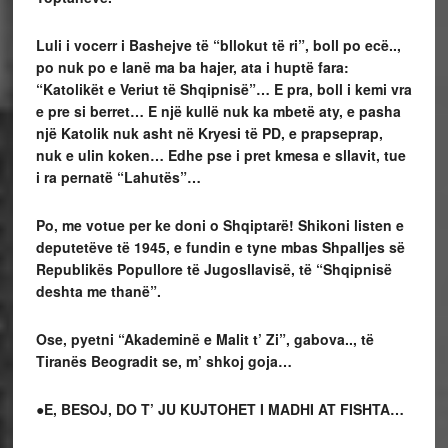
Luli i vocerr i Bashejve të “bllokut të ri”, boll po ecë..,
po nuk po e lanë ma ba hajer, ata i huptë fara:
“Katolikët e Veriut të Shqipnisë”… E pra, boll i kemi vra
e pre si berret… E një kullë nuk ka mbetë aty, e pasha
një Katolik nuk asht në Kryesi të PD, e prapseprap,
nuk e ulin koken… Edhe pse i pret kmesa e sllavit, tue
i ra pernatë “Lahutës”…
Po, me votue per ke doni o Shqiptarë! Shikoni listen e
deputetëve të 1945, e fundin e tyne mbas Shpalljes së
Republikës Popullore të Jugosllavisë, të “Shqipnisë
deshta me thanë”.
Ose, pyetni “Akademinë e Malit t’ Zi”, gabova.., të
Tiranës Beogradit se, m’ shkoj goja…
●E, BESOJ, DO T’ JU KUJTOHET I MADHI AT FISHTA…