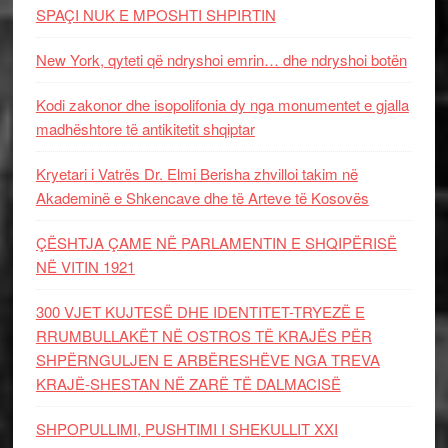
SPAÇI NUK E MPOSHTI SHPIRTIN
New York, qyteti që ndryshoi emrin… dhe ndryshoi botën
Kodi zakonor dhe isopolifonia dy nga monumentet e gjalla
madhështore të antikitetit shqiptar
Kryetari i Vatrës Dr. Elmi Berisha zhvilloi takim në
Akademinë e Shkencave dhe të Arteve të Kosovës
ÇËSHTJA ÇAME NË PARLAMENTIN E SHQIPËRISË
NË VITIN 1921
300 VJET KUJTESË DHE IDENTITET-TRYEZË E
RRUMBULLAKËT NË OSTROS TË KRAJËS PËR
SHPËRNGULJEN E ARBËRESHËVE NGA TREVA
KRAJË-SHESTAN NË ZARË TË DALMACISË
SHPOPULLIMI, PUSHTIMI I SHEKULLIT XXI