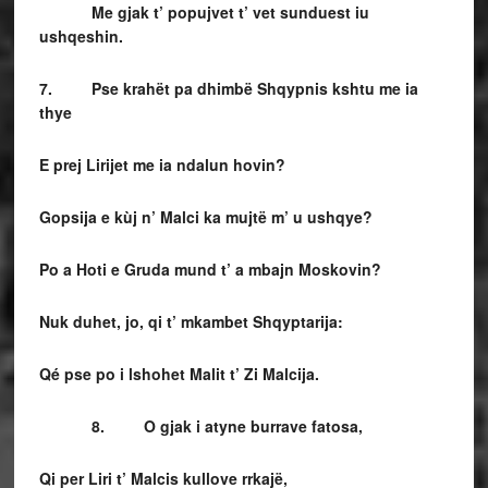
Me gjak t’ popujvet t’ vet sunduest iu
ushqeshin.
7. Pse krahët pa dhimbë Shqypnis kshtu me ia
thye
E prej Lirijet me ia ndalun hovin?
Gopsija e kùj n’ Malci ka mujtë m’ u ushqye?
Po a Hoti e Gruda mund t’ a mbajn Moskovin?
Nuk duhet, jo, qi t’ mkambet Shqyptarija:
Qé pse po i lshohet Malit t’ Zi Malcija.
8. O gjak i atyne burrave fatosa,
Qi per Liri t’ Malcis kullove rrkajë,