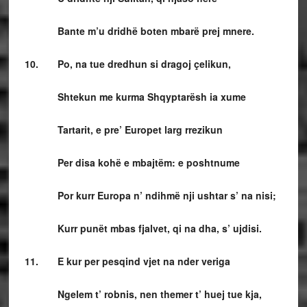
Bante m’u dridhë boten mbarë prej mnere.
10. Po, na tue dredhun si dragoj çelikun,
Shtekun me kurma Shqyptarësh ia xume
Tartarit, e pre’ Europet larg rrezikun
Per disa kohë e mbajtëm: e poshtnume
Por kurr Europa n’ ndihmë nji ushtar s’ na nisi;
Kurr punët mbas fjalvet, qi na dha, s’ ujdisi.
11. E kur per pesqind vjet na nder veriga
Ngelem t’ robnis, nen themer t’ huej tue kja,