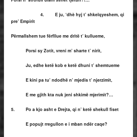
4. E ju, ‘dhè hyj t’ shkelqyeshem, qi
pre’ Empirit
Përmallshem tue fërfllue me dritë t’ kullueme,
Porsi sy Zotit, vreni m’ sharte t’ nirit,
Ju, edhe ketë kob e ketë dhuni t’ shemtueme
E kini pa tu’ ndodhë n’ mjedis t’ njerzimit,
E me gjith kta nuk jeni shkimë mjerimit?…
5. Po a kjo asht e Drejta, qi n’ ketë shekull fiset
E popujt rregullon e i mban ndër caqe?