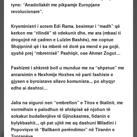
tyne: “Anadollakët me pikpamje Europjane
revolucionare”.
Kryeministri i sotem Edi Rama, besimtar i “madh” që
kerkon me “rilindë” të vdekunit dhe, me ata (mbasi ti
drogojnë në çadren e Lulzim Bashës), me coptue
Shqipninë që i ka mbetë në dorë pa mend e pa gojë,
qyshë prej “mbretnisë” Pashiqit, ose Ahmet Zogut…
Fashizmi i shkretë boll u mundue me na “shpetue” me
antarsimin e Nexhmije Hoxhes në parti fashiste e
gjysen e byroistave sllavo komunista.., po shyqyr
edhe ai deshtoi…
Jalta na siguroi nen “ombrellon” e Titos e Stalinit, me
vorrmihsin e palodhun të shtëpisë së njohun të
sokakut budallenjëve të Gjinokastres, fidanin e
bylykbashit.., që pat ujitë me aq dashuni Miladini i
Popoviqve të “Ballkanit perëndimor” në Tiranën e
Toptanëve.