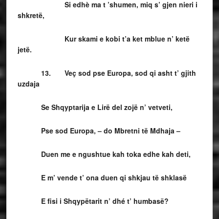
Si edhè ma t ’shumen, miq s’ gjen nieri i
shkretë,
Kur skami e kobi t’a ket mblue n’ ketë
jetë.
13. Veç sod pse Europa, sod qi asht t’ gjith
uzdaja
Se Shqyptarija e Lirë del zojë n’ vetveti,
Pse sod Europa, – do Mbretni të Mdhaja –
Duen me e ngushtue kah toka edhe kah deti,
E m’ vende t’ ona duen qi shkjau të shklasë
E fisi i Shqypëtarit n’ dhé t’ humbasë?