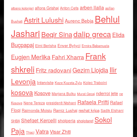
arben llalla
alfons Grishaj
Anton Cefa
asllan
albano kolonjari
Behlul
Astrit Lulushi
Aurenc Bebja
Bushati
Jashari
dalip greca
Beqir Sina
Elida
Buçpapaj
Enver Bytyci
Elmi Berisha
Ermira Babamusta
Frank
Eugjen Merlika
Fahri Xharra
shkreli
Ilir
Gezim Llojdia
Fritz radovani
Levonja
Interviste
Kolec Traboini
Keze Kozeta Zylo
kosova
Kosove
nderroi jete
Marjana Bulku
ne
Murat Gecaj
Rafaela Prifti
Rafael
Nene Tereza
Kosove
presidenti Nishani
Floqi
Raimonda Moisiu
Ramiz Lushaj
reshat kripa
Sadik Elshani
Sokol
Shefqet Kercelli
shqiperia
shqiptaret
SHBA
Paja
Vatra
Visar Zhiti
Thaci