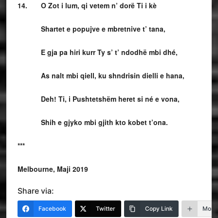
14. O Zot i lum, qi vetem n’ dorë Ti i kè
Shartet e popujve e mbretnive t’ tana,
E gja pa hiri kurr Ty s’ t’ ndodhë mbi dhé,
As nalt mbi qiell, ku shndrisin dielli e hana,
Deh! Ti, i Pushtetshëm heret si né e vona,
Shih e gjyko mbi gjith kto kobet t’ona.
***
Melbourne, Maji 2019
Share via:
Facebook
Twitter
Copy Link
More