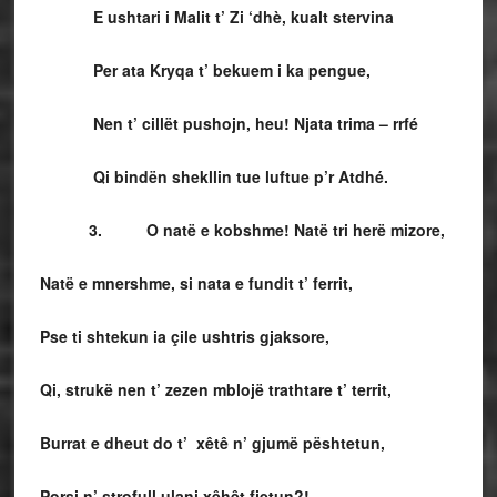
E ushtari i Malit t’ Zi ‘dhè, kualt stervina
Per ata Kryqa t’ bekuem i ka pengue,
Nen t’ cillët pushojn, heu! Njata trima – rrfé
Qi bindën shekllin tue luftue p’r Atdhé.
3. O natë e kobshme! Natë tri herë mizore,
Natë e mnershme, si nata e fundit t’ ferrit,
Pse ti shtekun ia çile ushtris gjaksore,
Qi, strukë nen t’ zezen mblojë trathtare t’ territ,
Burrat e dheut do t’ xêtê n’ gjumë pështetun,
Porsi n’ strofull ulani xêhêt fjetun?!…