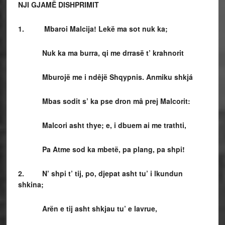
NJI GJAMË DISHPRIMIT
1. Mbaroi Malcija! Lekë ma sot nuk ka;
Nuk ka ma burra, qi me drrasë t’ krahnorit
Mburojë me i ndêjë Shqypnis. Anmiku shkjá
Mbas sodit s’ ka pse dron mâ prej Malcorit:
Malcori asht thye; e, i dbuem ai me trathti,
Pa Atme sod ka mbetë, pa plang, pa shpi!
2. N’ shpi t’ tij, po, djepat asht tu’ i lkundun
shkina;
Arën e tij asht shkjau tu’ e lavrue,