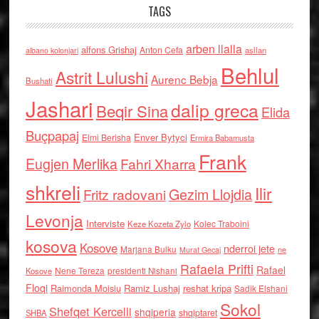
TAGS
arben llalla
alfons Grishaj
Anton Cefa
asllan
albano kolonjari
Behlul
Astrit Lulushi
Aurenc Bebja
Bushati
Jashari
dalip greca
Beqir Sina
Elida
Buçpapaj
Enver Bytyci
Elmi Berisha
Ermira Babamusta
Frank
Eugjen Merlika
Fahri Xharra
shkreli
Ilir
Gezim Llojdia
Fritz radovani
Levonja
Interviste
Kolec Traboini
Keze Kozeta Zylo
kosova
Kosove
nderroi jete
Marjana Bulku
ne
Murat Gecaj
Rafaela Prifti
Rafael
Nene Tereza
Kosove
presidenti Nishani
Floqi
Raimonda Moisiu
Ramiz Lushaj
reshat kripa
Sadik Elshani
Sokol
Shefqet Kercelli
shqiperia
shqiptaret
SHBA