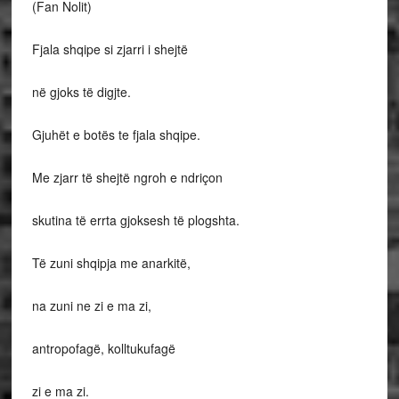
(Fan Nolit)
Fjala shqipe si zjarri i shejtë
në gjoks të digjte.
Gjuhët e botës te fjala shqipe.
Me zjarr të shejtë ngroh e ndriçon
skutina të errta gjoksesh të plogshta.
Të zuni shqipja me anarkitë,
na zuni ne zi e ma zi,
antropofagë, kolltukufagë
zi e ma zi.