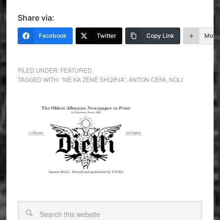
Share via:
Facebook
Twitter
Copy Link
More
FILED UNDER:
FEATURED
TAGGED WITH:
“MË KA ZËNË SHQIPJA”
,
ANTON CEFA
,
NOLI