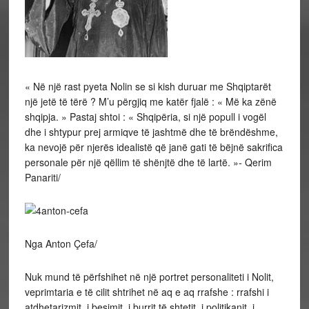
« Në një rast pyeta Nolin se si kish duruar me Shqiptarët
një jetë të tërë ? M’u përgjiq me katër fjalë : « Më ka zënë
shqipja. » Pastaj shtoi : « Shqipëria, si një popull i vogël
dhe i shtypur prej armiqve të jashtmë dhe të brëndëshme,
ka nevojë për njerës idealistë që janë gati të bëjnë sakrifica
personale për një qëllim të shënjtë dhe të lartë. »- Qerim
Panariti/
Nga Anton Çefa/
Nuk mund të përfshihet në një portret personaliteti i Nolit,
veprimtaria e të cilit shtrihet në aq e aq rrafshe : rrafshi i
atdhetarizmit, i besimit, i burrit të shtetit, i politikanit, i