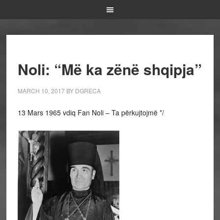
Noli: “Më ka zënë shqipja”
MARCH 10, 2017
BY
DGRECA
13 Mars 1965 vdiq Fan Noli – Ta përkujtojmë */