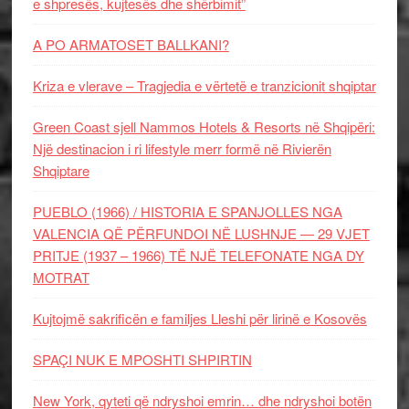
e shpresës, kujtesës dhe shërbimit”
A PO ARMATOSET BALLKANI?
Kriza e vlerave – Tragjedia e vërtetë e tranzicionit shqiptar
Green Coast sjell Nammos Hotels & Resorts në Shqipëri:
Një destinacion i ri lifestyle merr formë në Rivierën
Shqiptare
PUEBLO (1966) / HISTORIA E SPANJOLLES NGA
VALENCIA QË PËRFUNDOI NË LUSHNJE — 29 VJET
PRITJE (1937 – 1966) TË NJË TELEFONATE NGA DY
MOTRAT
Kujtojmë sakrificën e familjes Lleshi për lirinë e Kosovës
SPAÇI NUK E MPOSHTI SHPIRTIN
New York, qyteti që ndryshoi emrin… dhe ndryshoi botën