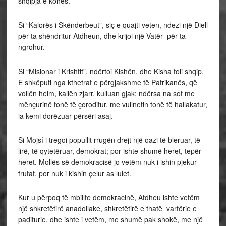
shqipja e kohës.
Si “Kalorës i Skënderbeut”, siç e quajti veten, ndezi një Diell
për ta shëndritur Atdheun, dhe krijoi një Vatër për ta
ngrohur.
Si “Misionar i Krishtit”, ndërtoi Kishën, dhe Kisha foli shqip.
E shkëputi nga kthetrat e përgjakshme të Patrikanës, që
vollën helm, kallën zjarr, kulluan gjak; ndërsa na sot me
mënçurinë tonë të çoroditur, me vullnetin tonë të hallakatur,
ia kemi dorëzuar përsëri asaj.
Si Mojsí i tregoi popullit rrugën drejt një oazi të bleruar, të
lirë, të qytetëruar, demokrat; por ishte shumë heret, tepër
heret. Mollës së demokracisë jo vetëm nuk i ishin pjekur
frutat, por nuk i kishin çelur as lulet.
Kur u përpoq të mbillte demokracinë, Atdheu ishte vetëm
një shkretëtirë anadollake, shkretëtirë e thatë varfërie e
paditurie, dhe ishte i vetëm, me shumë pak shokë, me një