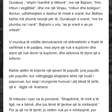
Gurakuq , “shpirt i bardhë si dëborë”; me një Bajram, “trim,
tribun i vegjëlisë”, dhe me një Vinjau, “mikun dhe kolegun”.
Avniun, udhëheqësin e dashur të rinisë e vranë, kur Atdheu
kishte më shumë nevojë për të; Gurakuqin e vranë, “me tre
plumba na i ranë”; Bajrami u vra, “as je vrarë e as po
vritesh”.
U mundua të mbillte demokracinë në shkretëtirën e thatë të
varfërisë e të padijes, mes atyre që nuk e kuptonin dhe
atyre që nuk donin ta kuptonin, dhe sidomos të atyre që e
luftonin.
Kishte qëllim të krijonte një qeveri të popullit, prej popullit,
për popullin, kur ndërgjegjja shqiptare ishte një truall i
papunuar, kur asaj i mungonte humusi i atij ideali të lartë,
që e digjte në kraharor.
Si mësues i vyer na la porosinë: “Shqipërinë, të mirë a të
ligë, ne e bëmë, dhe jua lëmë të tjerëve që ta mirësojnë.”
Por ja që ne të tjerët, jo vetëm nuk po e mirësojmë, por