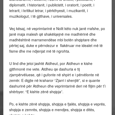
diplomatit, i historianit, i publicistit, i oratorit, i poetit, i
letrarit, i kritikut letrar, i përkthyesit, i muzikantit, i
muzikologut, i të gjithave, i universales.
Veç kësaj, në veprimtarinë e Nolit këto nuk janë rrafshe, po
janë maja malesh që shakëlqejnë me madhërinë dhe
madhështinë marramendëse mbi botën shqiptare dhe
përtej saj, duke e përndezur e flakëruar me idealet më të
fisme dhe me ndjenjat më të ngrohta.
U lind dhe jetoi jashtë Atdheut, por Atdheun e kishe
gjithmonë me vete. Atdheu qe dashuria e tij
zjarrpërvëluese, që i gufonte në shpirt e i përvëlonte në
zemër. E digjte në kraharor “Zjarri i shenjtë”, si e quante
dashurinë për Atdheun dhe veprimtarinë deri në flijim për t’i
shërbyer. “E kishte zënë shqipja”.
Po, e kishte zënë shqipja, shqipja e fjalës, shqipja e veprës,
shqipja e zemrës, shqipja e mendjes, shqipja e ditës,