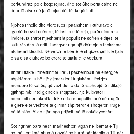
përkundrazi po e keqësojmë, dhe sot Shqipëria është në
duar të atyre që janë mjeshtër të keqësimit.
Njohës i thellë dhe vlerësues i paanshëm i kulturave e
qytetërimeve botërore, të lashta e të reja, perëndimore e
lindore, ia shtroi mjeshtërisht popullit në sofrën e dijes, të
kulturës dhe të artit, i ushqyer nga një dhimbje e thekshme
atdhetari idealist. Në verbin e blertë të shqipes çeli lule fjala
e sa e sa gjuhëve botërore të gjalla e të vdekura.
Ithtar i flaktë i “mejtimit të lirë”, i pashembullt në energjitë
shpirtërore; u bë një gjenerator i fuqishëm i lëvizjes
mendore të kohës, që vazhdon e do të vazhdojë të ndikojë
gjithnjë mbi inteligjencien shqiptare, një kultivator i
mendimit demokratik, duke e futur popullin tonë në rrugën
e gjerë e të vështirë të çlirimit shpirtëror e shoqëror, rrugë
në të cilën, Ai qe njëri nga prijësit më të shkëlqyeshëm.
Sot ngrihet para nesh madhështor, vigan në bëmat e Tij,
sot që kemi më shumë nevojë se kurrë për idealin e Tij, për