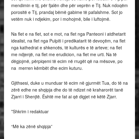
mendimin e tij, për fjalën dhe për veprën e Tij. Nuk ndoqëm
porositë e Tij, prandaj bëmë gabime të pafalshme. Sot jo
vetëm nuk i ndjekim, por i mohojmë, bile i luftojmë.
Na flet e na flet, sot e mot, na flet nga Panteoni i atdhetarit
idealist, na flet nga Pulpiti i predikatarit të devoçëm, na flet
nga kathedrat e shkencës, të kulturës e të arteve; na flet
me ndjenjë, na flet me erudicion, na flet me urti. Na të
dëgjojmë, përpiqemi të ecim në rrugët që na mësove, po
na merren këmbët dhe ecim kuturu.
Gjithsesi, duke u munduar të ecim në gjurmët Tua, do të na
zërë edhe ne shqipja dhe do të ndizet në kraharorët tanë
Zjarri i Shenjtë. Është me fat ai që digjet në këtë Zjarr.
*Shkrim i redaktuar
“Më ka zënë shqipja”